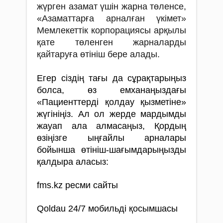
жүрген азамат үшін жарна төленсе,
«Азаматтарға арналған үкімет»
Мемлекеттік корпорациясы арқылы
қате төленген жарналарды
қайтаруға өтініш бере алады.
Егер сіздің тағы да сұрақтарыңыз
болса, өз емханаңыздағы
«Пациенттерді қолдау қызметіне»
жүгініңіз. Ал ол жерде мардымды
жауап ала алмасаңыз, Қордың
өзіңізге ыңғайлы арналары
бойынша өтініш-шағымдарыңызды
қалдыра аласыз:
fms.kz ресми сайты
Qoldau 24/7 мобильді қосымшасы