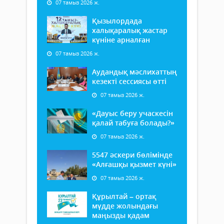
07 тамыз 2026 ж.
Қызылордада
халықаралық жастар
күніне арналған
07 тамыз 2026 ж.
Аудандық мәслихаттың
кезекті сессиясы өтті
07 тамыз 2026 ж.
«Дауыс беру учаскесін
қалай табуға болады?»
07 тамыз 2026 ж.
5547 әскери бөлімінде
«Алғашқы қызмет күні»
07 тамыз 2026 ж.
Құрылтай – ортақ
мүдде жолындағы
маңызды қадам