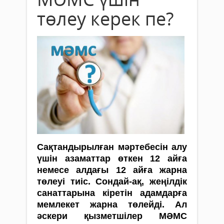
төлеу керек пе?
Сақтандырылған мәртебесін алу
үшін азаматтар өткен 12 айға
немесе алдағы 12 айға жарна
төлеуі тиіс. Сондай-ақ, жеңілдік
санаттарына кіретін адамдарға
мемлекет жарна төлейді. Ал
әскери қызметшілер МӘМС