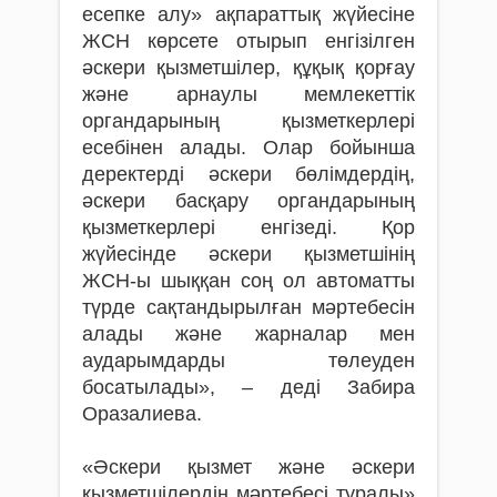
есепке алу» ақпараттық жүйесіне
ЖСН көрсете отырып енгізілген
әскери қызметшілер, құқық қорғау
және арнаулы мемлекеттік
органдарының қызметкерлері
есебінен алады. Олар бойынша
деректерді әскери бөлімдердің,
әскери басқару органдарының
қызметкерлері енгізеді. Қор
жүйесінде әскери қызметшінің
ЖСН-ы шыққан соң ол автоматты
түрде сақтандырылған мәртебесін
алады және жарналар мен
аударымдарды төлеуден
босатылады», – деді Забира
Оразалиева.
«Әскери қызмет және әскери
қызметшілердің мәртебесі туралы»