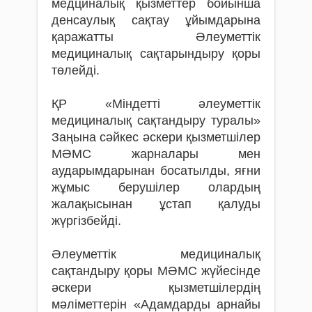
медциналық қызметтер бойынша
денсаулық сақтау ұйымдарына
қаражатты Әлеуметтік
медициналық сақтарындыру қоры
төлейді.
ҚР «Міндетті әлеуметтік
медициналық сақтандыру туралы»
Заңына сәйкес әскери қызметшілер
МӘМС жарналары мен
аударымдарынан босатылды, яғни
жұмыс берушілер олардың
жалақысынан ұстап қалуды
жүргізбейді.
Әлеуметтік медициналық
сақтандыру қоры МӘМС жүйесінде
әскери қызметшілердің
мәліметтерін «Адамдарды арнайы