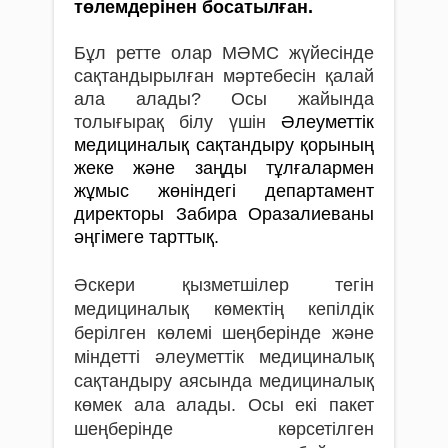
төлемдерінен босатылған.
Бұл ретте олар МӘМС жүйесінде
сақтандырылған мәртебесін қалай
ала алады? Осы жайында
толығырақ білу үшін
Әлеуметтік
медициналық сақтандыру қорының
жеке және заңды тұлғалармен
жұмыс жөніндегі департамент
директоры Забира Оразалиеваны
әңгімеге тарттық.
Әскери қызметшілер тегін
медициналық көмектің кепілдік
берілген көлемі шеңберінде және
міндетті әлеуметтік медициналық
сақтандыру аясында медициналық
көмек ала алады. Осы екі пакет
шеңберінде
көрсетілген