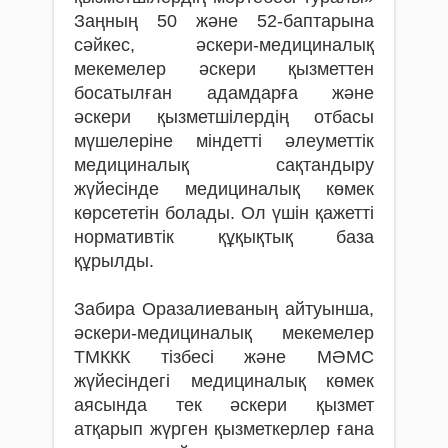
Заңның 50 және 52-баптарына
сәйкес, әскери-медициналық
мекемелер әскери қызметтен
босатылған адамдарға және
әскери қызметшілердің отбасы
мүшелеріне міндетті әлеуметтік
медициналық сақтандыру
жүйесінде медициналық көмек
көрсететін болады. Ол үшін қажетті
нормативтік құқықтық база
құрылды.
Забира Оразалиеваның айтуынша,
әскери-медициналық мекемелер
ТМККК тізбесі және МӘМС
жүйесіндегі медициналық көмек
аясында тек әскери қызмет
атқарып жүрген қызметкерлер ғана