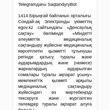
Telegramдағы SaqtandyryBot
1414 Бірыңғай байланыс орталығы
Сондай-ақ Электронды үкіметтің
egov.kz сайтындағы «Денсаулық
сақтау» бөлімінде «Міндетті
әлеуметтік медициналық
сақтандыру жүйесіне медициналық
көрсетілетін қызметті тұтынушы
ретінде қатысу туралы және
аударымдардың және (немесе)
жарналардың аударылған
сомалары туралы ақпарат ұсыну»
мемлекеттік қызметі арқылы
медициналық сақтандыру
жүйесіндегі өз мәртебеңізді
тексеруге және жүргізілген
төлемдер туралы ақпарат алуға