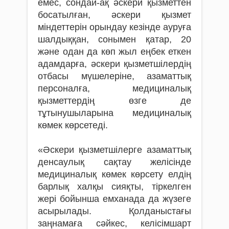
емес, сондай-ақ әскери қызметтен
босатылған, әскери қызмет
міндеттерін орындау кезінде ауруға
шалдыққан, сонымен қатар, 20
және одан да көп жыл еңбек еткен
адамдарға, әскери қызметшілердің
отбасы мүшелеріне, азаматтық
персоналға, медициналық
қызметтердің өзге де
тұтынушыларына медициналық
көмек көрсетеді.
«Әскери қызметшілерге азаматтық
денсаулық сақтау желісінде
медициналық көмек көрсету елдің
барлық халқы сияқты, тіркелген
жері бойынша емханада да жүзеге
асырылады. Қолданыстағы
заңнамаға сәйкес, келісімшарт