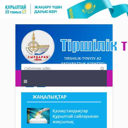
TIRSHILIK-TYNYSY.KZ
АҚПАРАТТЫҚ АГЕНТТІГІ
ЖАҢАЛЫҚТАР
Қазақстандықтар
Құрылтай сайлауынан
жақсылық