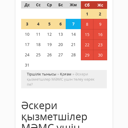
Дс
Сс
Ср
Бс
Жм
Сб
Жс
1
2
3
4
5
6
7
8
9
10
11
12
13
14
15
16
17
18
19
20
21
22
23
24
25
26
27
28
29
30
31
Тіршілік тынысы
»
Қоғам
» Әскери
қызметшілер МӘМС үшін төлеу керек
пе?
Әскери
қызметшілер
МӘМС үшін