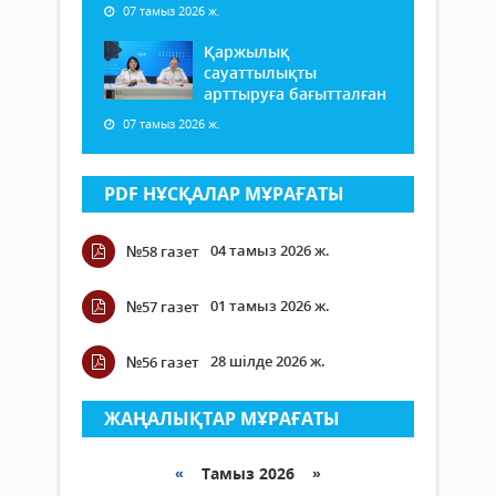
07 тамыз 2026 ж.
Қаржылық
сауаттылықты
арттыруға бағытталған
07 тамыз 2026 ж.
PDF НҰСҚАЛАР МҰРАҒАТЫ
04 тамыз 2026 ж.
№58 газет
01 тамыз 2026 ж.
№57 газет
28 шілде 2026 ж.
№56 газет
ЖАҢАЛЫҚТАР МҰРАҒАТЫ
«
Тамыз 2026 »