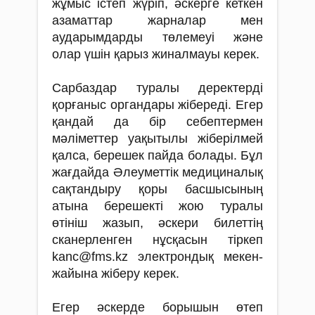
жұмыс істеп жүріп, әскерге кеткен
азаматтар жарналар мен
аударымдарды төлемеуі және
олар үшін қарыз жиналмауы керек.
Сарбаздар туралы деректерді
қорғаныс органдары жібереді. Егер
қандай да бір себептермен
мәліметтер уақытылы жіберілмей
қалса, берешек пайда болады. Бұл
жағдайда Әлеуметтік медициналық
сақтандыру қоры басшысының
атына берешекті жою туралы
өтініш жазып, әскери билеттің
сканерленген нұсқасын тіркеп
kanc@fms.kz электрондық мекен-
жайына жіберу керек.
Егер әскерде борышын өтеп