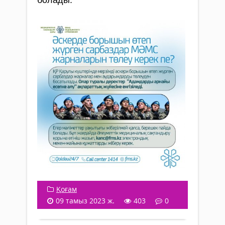
болады.
Қоғам
09 тамыз 2023 ж.
403
0