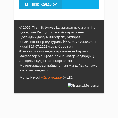
Пікір қалдыру
© 2026. Tirshilik-tynysy.kz ақпараттық агенттігі.
Қазақстан Республикасы Ақпарат және
Қоғамдық даму министрлігі, Ақпарат
комитетінің тіркеу туралы № KZ80VPY00052424
куәлігі 21.07.2022 жылы берілген.
® Агенттік сайтында жарияланған барлық
мақалалар мен фото-бейне материалдардың
авторлық құқықтары қорғалған.
Материалдарды пайдаланған жағдайда сілтеме
жасалуы міндетті.
Меншік иесі:
«Сыр медиа»
ЖШС.