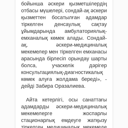
бойынша әскери қызметшілердің
отбасы мүшелері, сондай-ақ әскери
қызметтен босатылған адамдар
тіркелген денсаулық сақтау
ұйымдарында амбулаториялық-
емханалық көмек алады. Сондай-
ақ, әскери-медициналық
мекемелер мен тіркелген емханасы
арасында бірлесіп орындау шарты
болса, учаскелік дәрігер
консультациялық-диагностикалық
көмек алуға жолдама береді», -
дейді Забира Оразалиева.
Айта кетерлігі, осы санаттағы
адамдарды әскери-медициналық
мекемелерге жоспарлы
стационарлық емдеуге жатқызу
тіркелген медициналық мекемеде