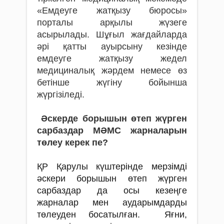
«Емдеуге жатқызу бюросы»
порталы арқылы жүзеге
асырылады. Шұғыл жағдайларда
әрі қатты ауырсыну кезінде
емдеуге жатқызу жедел
медициналық жәрдем немесе өз
бетінше жүгіну бойынша
жүргізіледі.
Әскерде борышын өтеп жүрген
сарбаздар
МӘМС жарналарын
төлеу керек пе?
ҚР Қарулы күштерінде мерзімді
әскери борышын өтеп жүрген
сарбаздар да осы кезеңге
жарналар мен аударымдарды
төлеуден босатылған. Яғни,