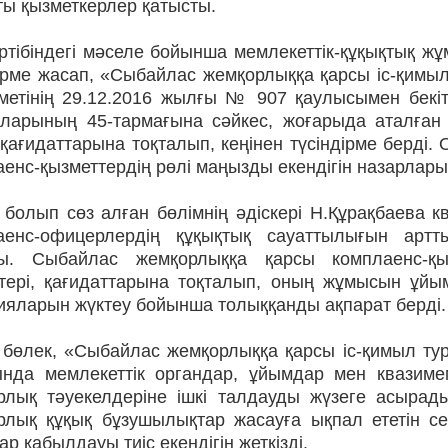
ты қызметкерлер қатысты.
ртібіндегі мәселе бойынша мемлекеттік-құқықтық ж
дірме жасап, «Сыбайлас жемқорлыққа қарсы іс-қим
іметінің 29.12.2016 жылғы № 907 қаулысымен бекіт
аларының 45-тармағына сәйкес, жоғарыда аталған 
қағидаттарына тоқталып, кеңінен түсіндірме берді.
енс-қызметтердің рөлі маңызды екендігін назарларың
 болып сөз алған бөлімнің әдіскері Н.Құрақбаева кв
аенс-офицерлердің құқықтық сауаттылығын артт
ы. Сыбайлас жемқорлыққа қарсы комплаенс-қыз
ттері, қағидаттарына тоқталып, оның жұмысын ұйым
ияларын жүктеу бойынша толыққанды ақпарат берді.
 бөлек, «Сыбайлас жемқорлыққа қарсы іс-қимыл ту
ында мемлекеттік органдар, ұйымдар мен квазимем
рлық тәуекелдеріне ішкі талдауды жүзеге асыра
рлық құқық бұзушылықтар жасауға ықпал ететін 
р қабылдауы тиіс екендігін жеткізді.