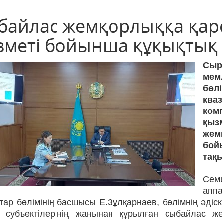
байлас жемқорлыққа қар
зметі бойынша құқықтық 
Сыр
ме
бөл
ква
ко
қыз
жем
бой
тақ
Сем
апп
ар бөлімінің басшысы Е.Зұлқарнаев, бөлімнің әдіск
р субъектілерінің жанынан құрылған сыбайлас ж