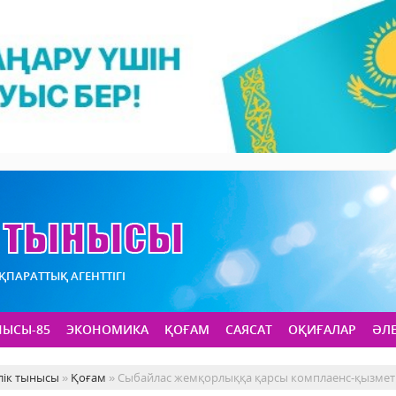
АҚПАРАТТЫҚ АГЕНТТІГІ
НЫСЫ-85
ЭКОНОМИКА
ҚОҒАМ
САЯСАТ
ОҚИҒАЛАР
ӘЛ
лік тынысы
»
Қоғам
» Сыбайлас жемқорлыққа қарсы комплаенс-қызметі