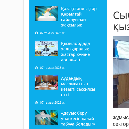
Қазақстандықтар
Сы
Құрылтай
сайлауынан
қы
жақсылық
07 тамыз 2026 ж.
Қызылордада
халықаралық
жастар күніне
арналған
07 тамыз 2026 ж.
Аудандық
мәслихаттың
кезекті сессиясы
өтті
07 тамыз 2026 ж.
«Дауыс беру
жұмыст
учаскесін қалай
табуға болады?»
секто