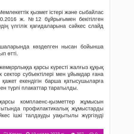
 Мемлекеттік қызмет істері және сыбайлас
10.2016 ж. №12 бұйрығымен бекітілген
удің үлгілік қағидаларына сәйкес слайд
мшаларында көзделген нысан бойынша
ып өтті.
емқорлыққа қарсы күресті жалғыз құқық
к сектор субъектілері мен ұйымдар ғана
 қажет екендігін барша қатысушыларға
ен түрлі плакаттар таратылды.
арсы комплаенс-қызметтер жұмысын
ағытында профилактикалық жұмыстарды
әйкес ішкі талдауды уақытылы жүргізуді
Қоғам
19 шілде 2023 ж.
397
0