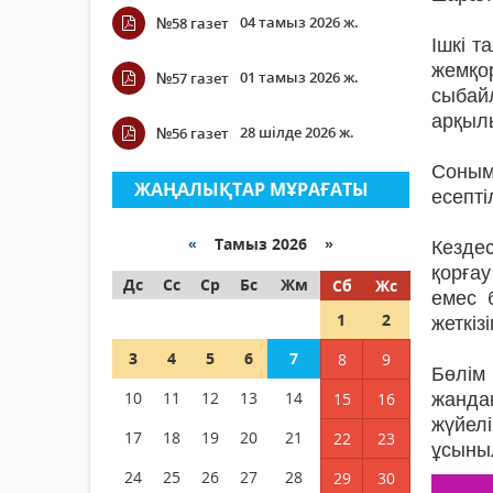
04 тамыз 2026 ж.
№58 газет
Ішкі т
жемқо
01 тамыз 2026 ж.
№57 газет
сыбай
арқылы
28 шілде 2026 ж.
№56 газет
Соным
ЖАҢАЛЫҚТАР МҰРАҒАТЫ
есепті
«
Тамыз 2026 »
Кезде
қорғау
Дс
Сс
Ср
Бс
Жм
Сб
Жс
емес 
1
2
жеткіз
3
4
5
6
7
8
9
Бөлім
10
11
12
13
14
15
16
жанда
жүйелі
17
18
19
20
21
22
23
ұсыны
24
25
26
27
28
29
30