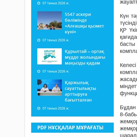
жауап
07 тамыз 2026 ж.
5547 әскери
Күн тә
бөлімінде
түсін
«Алғашқы қызмет
ҚР Үк
күні»
қағид
07 тамыз 2026 ж.
басты 
компла
Құрылтай – ортақ
мүдде жолындағы
маңызды қадам
Келесі
07 тамыз 2026 ж.
компл
жасад
Қаржылық
мінде
сауаттылықты
функц
арттыруға
бағытталған
Бұдан
07 тамыз 2026 ж.
8-баб
жемқо
PDF НҰСҚАЛАР МҰРАҒАТЫ
жемқо
шарала