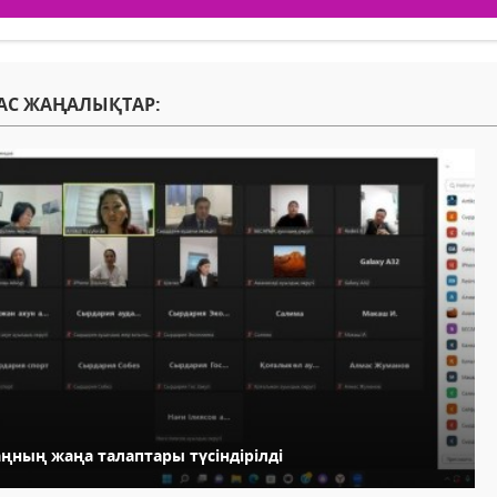
АС ЖАҢАЛЫҚТАР:
ңның жаңа талаптары түсіндірілді