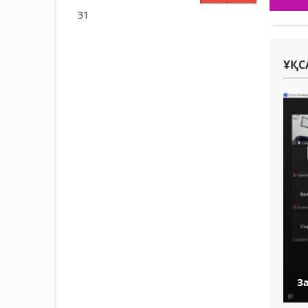
31
ҰҚС
За