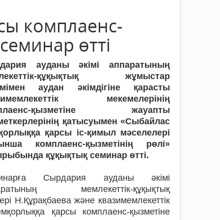
сы комплаенс-
семинар өтті
дария ауданы әкімі аппаратының
млекеттік-құқықтық жұмыстар
імімен аудан әкімдігіне қарасты
зимемлекеттік мекемелерінің
мплаенс-қызметіне жауапты
меткерлерінің қатысуымен «Сыбайлас
қорлыққа қарсы іс-қимыл мәселелері
ынша комплаенс-қызметінің рөлі»
ырыбында құқықтық семинар өтті.
инарға Сырдария ауданы әкімі
аратының мемлекеттік-құқықтық
ері Н.Құрақбаева және квазимемлекеттік
емқорлыққа қарсы комплаенс-қызметіне