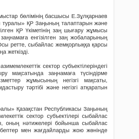
ұмыстар бөлімінің басшысы Е.Зұлқарнаев
ыл туралы» ҚР Заңының талаптарын және
ілген ҚР Үкіметінің заң шығару жұмысы
заңнамаға енгізілген заң жобаларының
 Осы ретте, сыбайлас жемқорлыққа қарсы
а жеткізді.
азимемлекеттік сектор субъектілеріндегі
ыру мақсатында заңнамаға түсіндірме
меттер жұмысының негізгі мақсаты,
дастыру тәртібі және негізгі атқаратын
ралы» Қазақстан Республикасы Заңының
лекеттік сектор субъектілері сыбайлас
ды, оның нәтижелері бойынша сыбайлас
себептер мен жағдайларды жою жөнінде