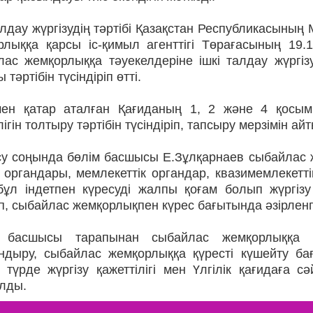
алдау жүргізудің тәртібі Қазақстан Республикасының
рлыққа қарсы іс-қимыл агенттігі Төрағасының 19.
лас жемқорлыққа тәуекелдеріне ішкі талдау жүргіз
 тәртібін түсіндіріп өтті.
ен қатар аталған Қағиданың 1, 2 және 4 қосы
лігін толтыру тәртібін түсіндіріп, тапсыру мерзімін айт
су соңында бөлім басшысы Е.Зұлқарнаев сыбайлас ж
 органдары, мемлекеттік органдар, квазимемлекетті
бұл індетпен күресуді жалпы қоғам болып жүргізу
іп, сыбайлас жемқорлықпен күрес бағытында әзірленг
 басшысы тарапынан сыбайлас жемқорлыққа қ
ндыру, сыбайлас жемқорлыққа қүресті күшейту б
 түрде жүргізу қажеттілігі мен Үлгілік қағидаға с
лды.