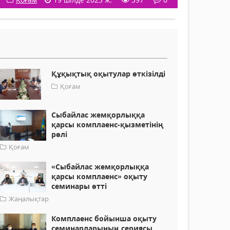
Құқықтық оқытулар өткізілді
Қоғам
Сыбайлас жемқорлыққа
қарсы комплаенс-қызметінің
рөлі
Қоғам
«Сыбайлас жемқорлыққа
қарсы комплаенс» оқыту
семинары өтті
Жаңалықтар
Комплаенс бойынша оқыту
семинарларының сериясы