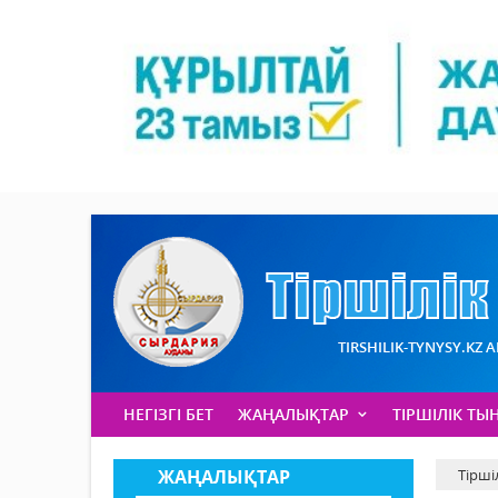
TIRSHILIK-TYNYSY.KZ 
НЕГІЗГІ БЕТ
ЖАҢАЛЫҚТАР
ТІРШІЛІК ТЫ
ЖАҢАЛЫҚТАР
Тірші