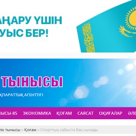
АҚПАРАТТЫҚ АГЕНТТІГІ
НЫСЫ-85
ЭКОНОМИКА
ҚОҒАМ
САЯСАТ
ОҚИҒАЛАР
ӘЛ
лік тынысы
»
Қоғам
» Спорттық сайыста бақ сынады