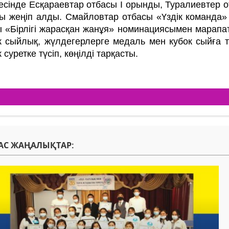
сінде Есқараевтар отбасы І орынды, Туралиевтер от
ы жеңіп алды. Смайловтар отбасы «Үздік команда»
ы «Бірлігі жарасқан жанұя» номинациясымен марапа
ік сыйлық, жүлдегерлерге медаль мен кубок сыйға
к суретке түсіп, көңілді тарқасты.
АС ЖАҢАЛЫҚТАР: