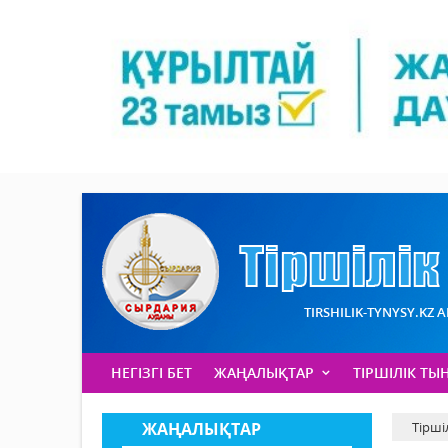
TIRSHILIK-TYNYSY.KZ 
НЕГІЗГІ БЕТ
ЖАҢАЛЫҚТАР
ТІРШІЛІК ТЫ
ЖАҢАЛЫҚТАР
Тірші