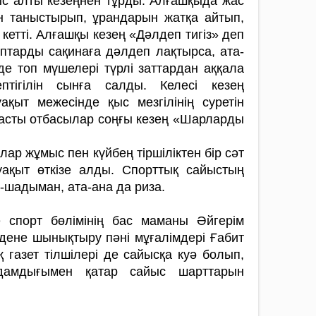
с алты кезеңнен тұрды. Алғашқыда жас
ын таныстырып, ұрандарын жатқа айтып,
 кетті. Алғашқы кезең «Дәлдеп тигіз» деп
птарды сақинаға дәлдеп лақтырса, ата-
де топ мүшелері түрлі заттардан аққала
птігілін сынға салды. Келесі кезең
қыт межесінде қыс мезгілінің суретін
арасты отбасылар соңғы кезең «Шарларды
ар жұмыс пен күйбең тіршіліктен бір сәт
уақыт өткізе ал­ды. Спорттық сайыстың
-шадыман, ата-ана да риза.
 спорт бөлімінің бас маманы Әйгерім
дене шынық­тыру пәні мұғалімдері Ғабит
 газет тілшілері де сайысқа куә болып,
дамдығымен қа­тар сайыс шарттарын