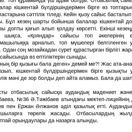
ты. Топ құрамында үш адам болды. Отбасылық сайы
налар кішкентай бүлдіршіндерімен бірге өз топтар
астарына сәттілік тіледі. Кейін қызу сайыс басталып
ы. Бұл кезең шарты бойынша балалар кішкентай до
ы допты қағып алып қолдау көрсетті. Екінші кезең
 шықса, «Қояндар» сайы­­сы топ әкелерінің е
машылыққа арналып, топ мүшелері бел­гіленген уа
 Одан соң мозайкадан сурет құрастырған бірлігі ж
сайысында өз ептілік­терін сынады.
ың бір қызығы бала деген» демей ме?! Жас ата-анал
азып, кішкентай бүл­діршіндерімен бірге қызықты 
лік мәні де зор болды деп айта аламыз. Бала да шат
сты отбасылық сайысқа аудандық мәдениет және
аева, №36 Ә.Тәжібаев атын­дағы мектеп-лицейінің 
в пен Ержан Әлжанов әділ қазылық етті. Аудан­дық
ушыларға төрелік жасады. Отба­сы­лардың жыл
тпай орындаулары да назарға алынды.