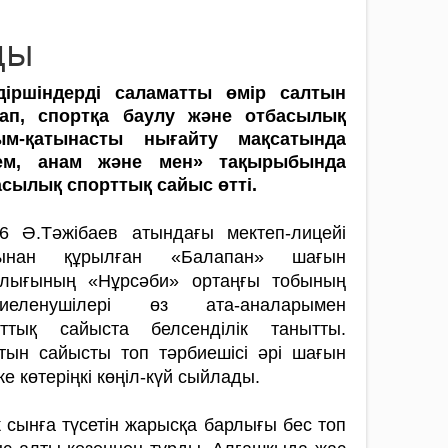
ды
діршіндерді саламатты өмір салтын
тап, спортқа баулу және отбасылық
ым-қатынасты нығайту мақсатында
ем, анам және мен» тақырыбында
асылық спорттық сайыс өтті.
 Ә.Тәжібаев атындағы мектеп-ли­цейі
ынан құрылған «Балапан» шағын
алы­ғының «Нұрсәби» ортаңғы тобының
­бие­ленушілері өз ата-аналарымен
рттық са­йыста белсенділік танытты.
ын сайыс­ты топ тәрбиешісі әрі шағын
е көтеріңкі көңіл-күй сыйлады.
 сынға түсетін жарысқа барлығы бес топ