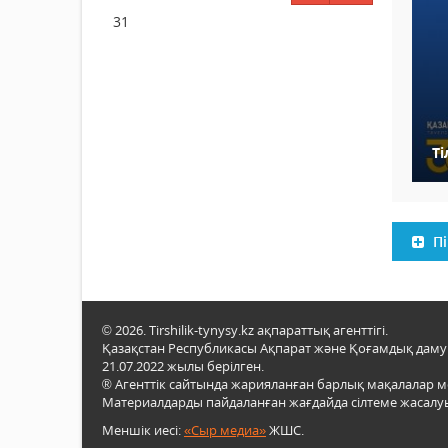
31
Ті
Пі
© 2026. Tirshilik-tynysy.kz ақпараттық агенттігі.
Қазақстан Республикасы Ақпарат және Қоғамдық даму м
21.07.2022 жылы берілген.
® Агенттік сайтында жарияланған барлық мақалалар 
Материалдарды пайдаланған жағдайда сілтеме жасалуы
Меншік иесі:
«Сыр медиа»
ЖШС.