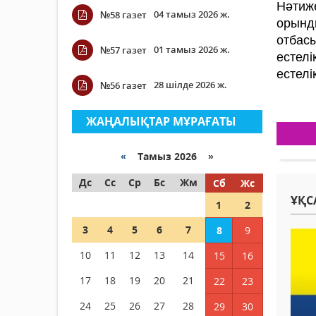
Нәтиже
04 тамыз 2026 ж.
№58 газет
орынд
отбас
01 тамыз 2026 ж.
№57 газет
естел
естелі
28 шілде 2026 ж.
№56 газет
ЖАҢАЛЫҚТАР МҰРАҒАТЫ
«
Тамыз 2026 »
Дс
Сс
Ср
Бс
Жм
Сб
Жс
ҰҚС
1
2
3
4
5
6
7
8
9
10
11
12
13
14
15
16
17
18
19
20
21
22
23
24
25
26
27
28
29
30