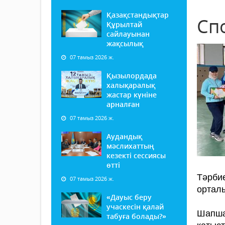
Қазақстандықтар
Сп
Құрылтай
сайлауынан
жақсылық
07 тамыз 2026 ж.
Қызылордада
халықаралық
жастар күніне
арналған
07 тамыз 2026 ж.
Аудандық
мәслихаттың
кезекті сессиясы
өтті
Тәрби
07 тамыз 2026 ж.
орталы
«Дауыс беру
учаскесін қалай
Шапшаң
табуға болады?»