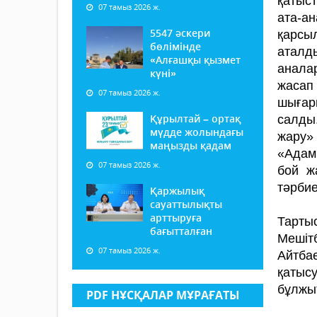
қатыс
07 тамыз 2026 ж.
ата-а
5547 әскери
қарсыл
бөлімінде
аталд
«Алғашқы қызмет
аналар
күні»
жасап
07 тамыз 2026 ж.
шығар
Құрылтай – ортақ
салды.
мүдде жолындағы
жару» 
маңызды қадам
«Адамн
07 тамыз 2026 ж.
бой ж
тәрбие
Қаржылық
сауаттылықты
арттыруға
Тарты
бағытталған
Мешітб
07 тамыз 2026 ж.
Айтбае
қатыс
бұлжы
PDF НҰСҚАЛАР МҰРАҒАТЫ