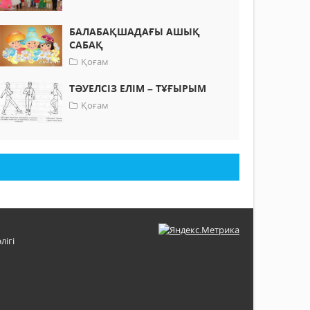
БАЛАБАҚШАДАҒЫ АШЫҚ
САБАҚ
Қоғам
ТӘУЕЛСІЗ ЕЛІМ – ТҰҒЫРЫМ
Қоғам
лігі