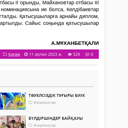
басы ІІ орынды, Майхановтар отбасы ІІІ
 номинациясына ие болса, Келдібаевтар
тталды. Қатысушыларға арнайы дип­лом,
 тартылды. Сайыс соңында қатысушылар
А.МҰХАНБЕТҚАЛИ
Қоғам
11 ақпан 2023 ж.
529
0
ТӘУЕЛСІЗДІК ТҰҒЫРЫ БИІК
Жаңалықтар
БҮЛДІРШІНДЕР БАЙҚАУЫ
Жаңалықтар