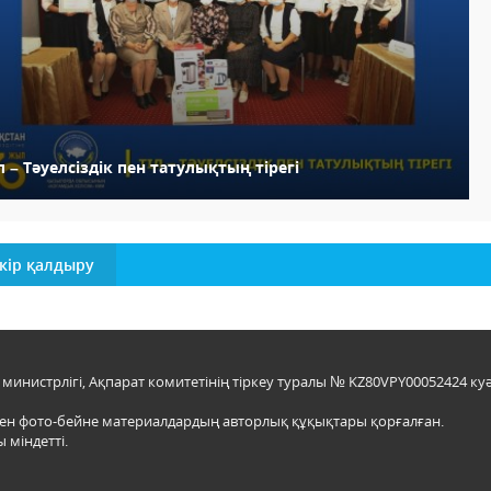
л – Тәуелсіздік пен татулықтың тірегі
кір қалдыру
инистрлігі, Ақпарат комитетінің тіркеу туралы № KZ80VPY00052424 куә
мен фото-бейне материалдардың авторлық құқықтары қорғалған.
 міндетті.