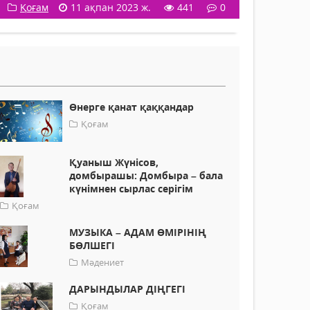
Қоғам
11 ақпан 2023 ж.
441
0
Өнерге қанат қаққандар
Қоғам
Қуаныш Жүнісов,
домбырашы: Домбыра – бала
күнімнен сырлас серігім
Қоғам
МУЗЫКА – АДАМ ӨМІРІНІҢ
БӨЛШЕГІ
Мәдениет
ДАРЫНДЫЛАР ДІҢГЕГІ
Қоғам