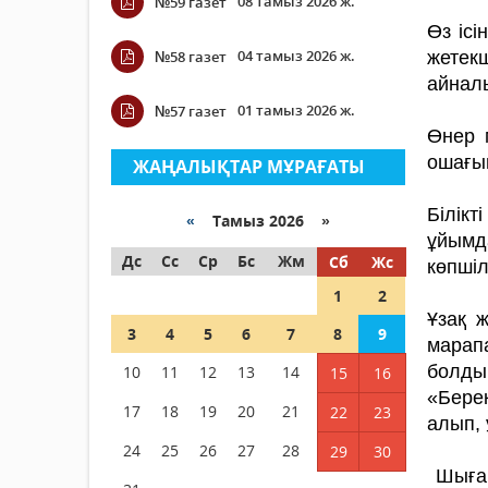
08 тамыз 2026 ж.
№59 газет
Өз ісі
04 тамыз 2026 ж.
№58 газет
жетек
айнал
01 тамыз 2026 ж.
№57 газет
Өнер 
ошағын
ЖАҢАЛЫҚТАР МҰРАҒАТЫ
Білік
«
Тамыз 2026 »
ұйымд
Дс
Сс
Ср
Бс
Жм
Сб
Жс
көпшіл
1
2
Ұзақ 
3
4
5
6
7
8
9
мара
болды
10
11
12
13
14
15
16
«Бере
17
18
19
20
21
22
23
алып, 
24
25
26
27
28
29
30
Шығар