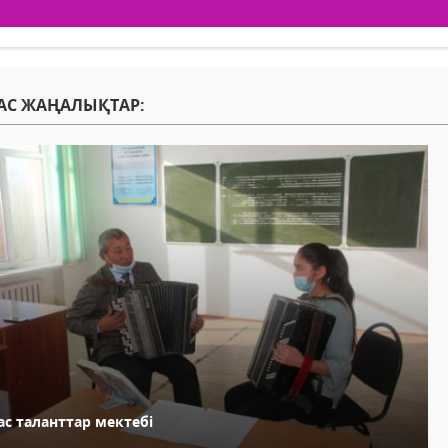
АС ЖАҢАЛЫҚТАР:
ас таланттар мектебі