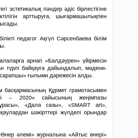
егі эстетикалық пәндер әдіс бірлестігіне
іктілігін арттыруға, шығарма­шылықпен
лысады.
лікті педагог Ақгүл Сәрсенбаева білім
ы.
балаларға арнап «Балдәурен» үйір­месін
н түрлі байқауға дайындалып, мәдени-
-сарапшы» ғылыми дәре­жесін алды.
лім басқармасының Құрмет грамотасымен
імі – 2020» сайысының жеңімпазы
мұрасы», «Дала сазы», «SMАRT art»,
­қаулардан шәкірттері жүлделі орындар
Өнер әлемі» журналына «Айтыс өнері»