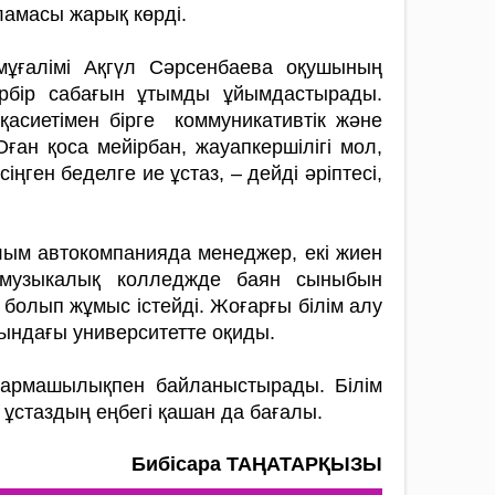
амасы жарық көрді.
мұғалімі Ақгүл Сәрсенбаева оқу­шы­ның
а әрбір сабағын ұтымды ұйым­дастырады.
қасиетімен бірге комму­ни­ка­тивтік және
ған қоса мейірбан, жа­уап­кершілігі мол,
ңген беделге ие ұстаз, – дейді әріптесі,
йлым автокомпанияда менеджер, екі жиен
п музыкалық колледжде баян сыныбын
олып жұмыс істейді. Жоғарғы білім алу
ындағы университетте оқиды.
шығармашылықпен байланыстырады. Білім
 ұстаздың еңбегі қашан да бағалы.
Бибісара ТАҢАТАРҚЫЗЫ