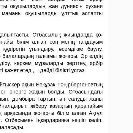
тты оқушылардың жан дүние­сін рухани
ің маманы оқушыларды ұлттық ас­папты
қалыптасты. Отбасылық жиындарда қо­
найы білім алған соң менің таңдауым
құдіретін ұғындыру, әсемдікке баулу,
зір балалардың талғамы жоғары. Әр елдің
діру, көркем мұраларды зерттеу, әрбір
ажет етеді, – дейді бі­лікті ұстаз.
тыскер ақын Бекұзақ Тәңірбер­генов­тың
інен өнерге жақын болды.­ Отбасындағы
лып, домбыра тартып, ән салуды жаны
айналдырып жіберу қазақтың қарапайым
ң арқасында жо­ғарғы білім алған Ақгүл
 Отбасымен Іңкәрдарияға көшіп келіп,
наласады.