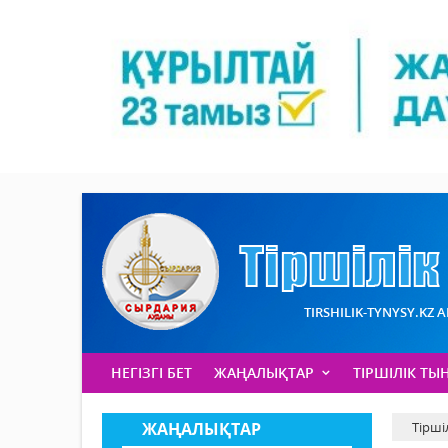
TIRSHILIK-TYNYSY.KZ 
НЕГІЗГІ БЕТ
ЖАҢАЛЫҚТАР
ТІРШІЛІК ТЫ
ЖАҢАЛЫҚТАР
Тірші