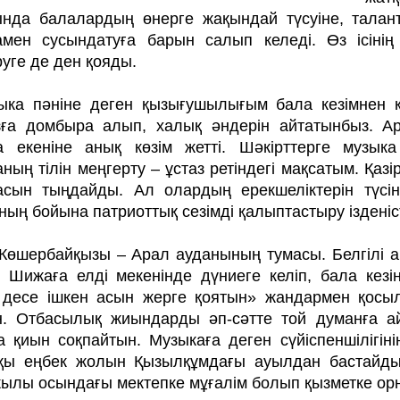
ында балалардың өнерге жақын­дай түсуіне, талан
амен сусындатуға барын салып ке­леді. Өз ісін
уге де ден қояды.
ыка пәніне деген қызығушылығым бала кезімнен 
ға домбыра алып, халық әндерін айтатынбыз. Ар
а екеніне анық көзім жетті. Шәкірттерге музыка 
ның тілін меңгерту – ұстаз ретіндегі мақ­сатым. Қа
асын тыңдайды. Ал олардың ерек­шеліктерін түсін
ың бойына патриоттық сезімді қалыптастыру ізденісті қ
Көшербайқызы – Арал ауданының тумасы. Белгілі ай
 Шижаға елді мекенінде дүние­ге келіп, бала кез
 десе ішкен асын жерге қоятын» жандармен қосы
ін. Отбасылық жиындарды әп-сәтте той думанға 
 қиын соқпайтын. Музыкаға деген сүйіспеншілігіні
қы еңбек жолын Қызылқұмдағы ауылдан бастайды.
жылы осындағы мектепке мұғалім болып қызметке ор