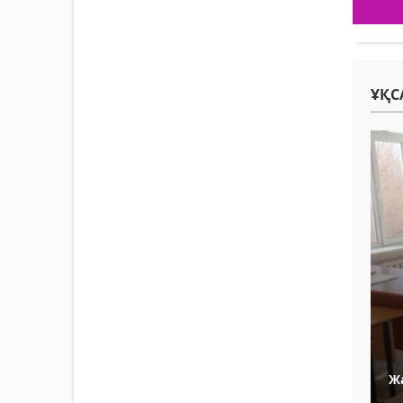
ҰҚС
Ж