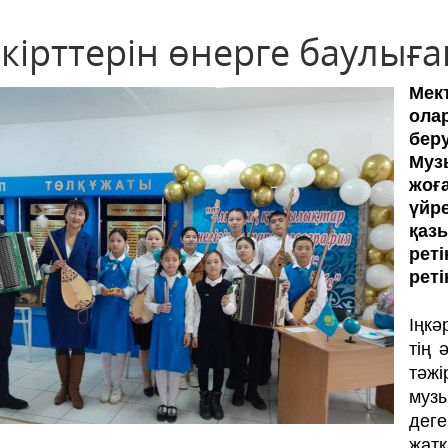
кірттерін өнерге баулыға
Мек
ола
беру
Муз
жоғ
үйр
қаз
рет
реті
Іңкә
тің 
тәж
музы
деге
жат