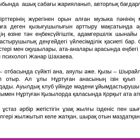
ыбында ашық сабағы жарияланып, авторлық бағдарл
ірттерінің жүрегінен орын алған музыка пәнінің 
ға деген қызығушылығын арт­­­­­­ты­ру мақ­сатынд
ің өзіне тән еңбексүйгіштік, адам­гершілік шынайы 
стырушылық деңгейдегі үйлесімділік қа­сиеті бар. О
стері мен оқушылары, ата-ана­лары арасында еңбегі сі
 психологі Жанар Шаха­ева.
 – отбасында сүйікті ана, аяулы әже. Қызы – Шыра
зіп отыр. Ал ұлы Нұртуған анасы­ның ізін қуы
дады. Ауылдық клуб үйінде мәдени ұйымдастырушы б
ымен Нұртуған Қызылорда қа­ласында Қорқыт ата ат
 ұстаз әрбір жетістігін ұзақ жылғы із­деніс пен 
ілгері жылжытып келе жатқан, шырақ отын маздатқан