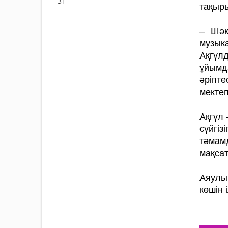
31
тақыр
– Шәк
музыка
Ақгүлд
ұйымда
әріпте
мектеп
Ақгүл
сүйгі
тәмам
мақсат
Аяулы
көшін 