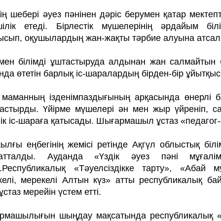
нің шебері әуез пәнінен дәріс берумен қатар мектепт
шілік етеді. Бірлестік мүше­лерінің әрдайым біл
ысып, оқушылардың жан-жақ­ты тәрбие алуына атса
мен білімді ұштастыруда алдынан жан салмайтын бі
да өтетін барлық іс-шаралардың бір­ден-бір ұйытқыс
ті маманның ізденімпаздығының арқа­сында өнерлі 
астырды. Үйірме мүшелері ән мен жыр үйреніп, са
ік іс-шараға қатысады. Шығар­машыл ұстаз «педагог
жылғы еңбегінің жемісі ретінде Ақгүл облыстық бі
патталды. Ауданда «Үздік әуез пәні мұғал
.Республикалық «Тәуелсіздікке тарту», «Абай 
келі, мерекелі Алтын күз» атты республикалық бай
ұс­таз мерейін үстем етті.
машылығын шыңдау мақсатында рес­публикалық «