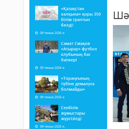
«Қазақстан
Шә
халқына» қоры 350
білім грантын
бөлді:
09 тамыз 2026 ж.
Самат Смақов
«Атырау» футбол
клубының бас
бапкері
09 тамыз 2026 ж.
«Тораңғының
түбіне демалуға
болмайды»
09 тамыз 2026 ж.
Сенбілік
жұмыстары
жүргізілді
09 тамыз 2026 ж.