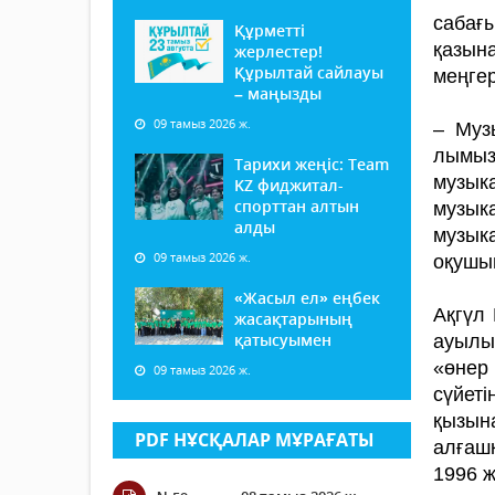
сабағ
Құрметті
қазын
жерлестер!
Құрылтай сайлауы
меңгер
– маңызды
09 тамыз 2026 ж.
– Муз
лымыз
Тарихи жеңіс: Team
музык
KZ фиджитал-
спорттан алтын
музыка
алды
музык
09 тамыз 2026 ж.
оқушын
«Жасыл ел» еңбек
Ақгүл 
жасақтарының
қатысуымен
ауылы
«өнер
09 тамыз 2026 ж.
сүйет
қызына
PDF НҰСҚАЛАР МҰРАҒАТЫ
алғаш
1996 