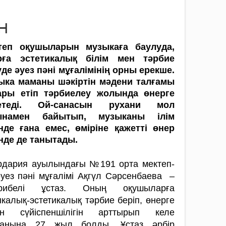
н
теп оқушыларын музыкаға баулуда,
рға эстетикалық білім мен тәрбие
де әуез пәні мұғалімінің орны ерекше.
ыка маманы шәкір­тін мәдени талғамы
ары етіп тәрбиелеу жолында өнерге
етеді. Ой-санасын рухани мол
ынамен байытып, музыканы ілім
інде ғана емес, өміріне қажетті өнер
нде де ­танытады.
рдария ауылындағы №191 орта мектеп­­­­­­
әуез пәні мұғалімі Ақгүл Сәрсенбаева –
і­рибе­лі ұстаз. Оның оқушыларға
калық-эстети­калық тәрбие беріп, өнерге
н сүйіс­­­­­пеншілі­гін арттырып келе
қанына 27 жыл болды. Ұс­­таз әрбір