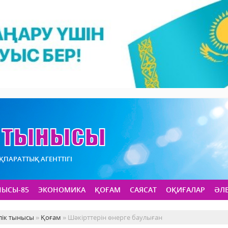
АҚПАРАТТЫҚ АГЕНТТІГІ
НЫСЫ-85
ЭКОНОМИКА
ҚОҒАМ
САЯСАТ
ОҚИҒАЛАР
ӘЛ
лік тынысы
»
Қоғам
» Шәкірттерін өнерге баулыған