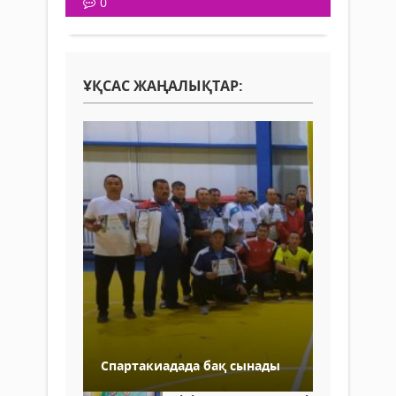
0
ҰҚСАС ЖАҢАЛЫҚТАР:
Спартакиадада бақ сынады