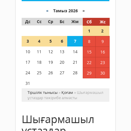
«
Тамыз 2026 »
Дс
Сс
Ср
Бс
Жм
Сб
Жс
1
2
3
4
5
6
7
8
9
10
11
12
13
14
15
16
17
18
19
20
21
22
23
24
25
26
27
28
29
30
31
Тіршілік тынысы
»
Қоғам
» Шығармашыл
ұстаздар тәжірибе алмасты
Шығармашыл
ұстаздар