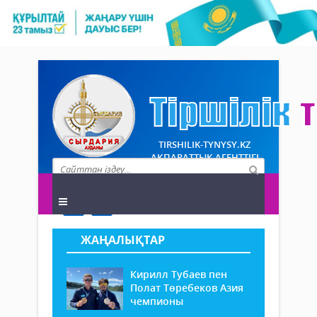
TIRSHILIK-TYNYSY.KZ
АҚПАРАТТЫҚ АГЕНТТІГІ
ЖАҢАЛЫҚТАР
Кирилл Тубаев пен
Полат Төребеков Азия
чемпионы