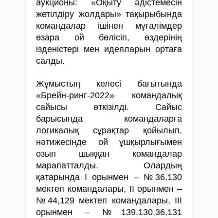
аукционы: «Оқыту әдістемесін
жетілдіру жолдары» тақырыбында
командалар ішінен мұғалімдер
өзара ой бөлісіп, өздерінің
ізденістері мен идеяларын ортаға
салды.
Жұмыстың келесі бағытында
«Брейн-ринг-2022» командалық
сайысы өткізілді. Сайыс
барысында командаларға
логикалық сұрақтар қойылып,
нәтижесінде ой ұшқырлығымен
озып шыққан командалар
марапатталды. Олардың
қатарында І орынмен – №36,130
мектеп командалары, ІІ орынмен –
№44,129 мектеп командалары, ІІІ
орынмен – №139,130,36,131