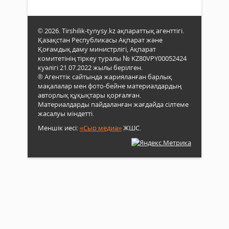
© 2026. Tirshilik-tynysy.kz ақпараттық агенттігі.
Қазақстан Республикасы Ақпарат және
Қоғамдық даму министрлігі, Ақпарат
комитетінің тіркеу туралы № KZ80VPY00052424
куәлігі 21.07.2022 жылы берілген.
® Агенттік сайтында жарияланған барлық
мақалалар мен фото-бейне материалдардың
авторлық құқықтары қорғалған.
Материалдарды пайдаланған жағдайда сілтеме
жасалуы міндетті.
Меншік иесі:
«Сыр медиа»
ЖШС.