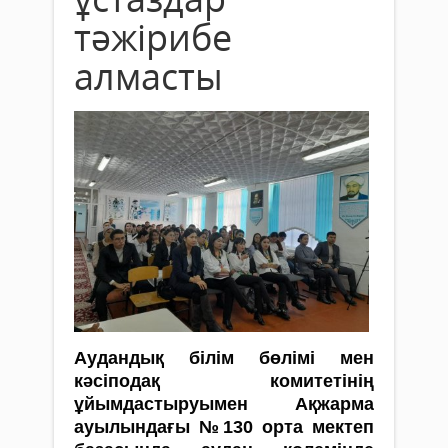
тәжірибе
алмасты
Аудандық білім бөлімі мен
кәсіподақ комитетінің
ұйымдастыруымен Ақжарма
ауылындағы №130 орта мектеп