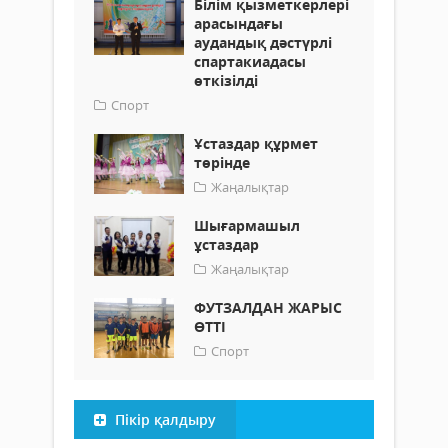
Білім қызметкерлері
арасындағы
аудандық дәстүрлі
спартакиадасы
өткізілді
Спорт
Ұстаздар құрмет
төрінде
Жаңалықтар
Шығармашыл
ұстаздар
Жаңалықтар
ФУТЗАЛДАН ЖАРЫС
ӨТТІ
Спорт
Пікір қалдыру