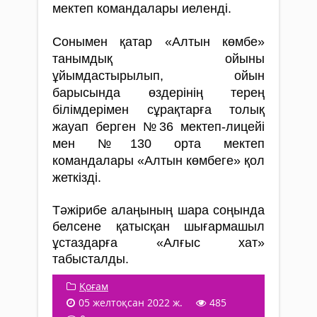
мектеп командалары иеленді.
Сонымен қатар «Алтын көмбе»
танымдық ойыны
ұйымдастырылып, ойын
барысында өздерінің терең
білімдерімен сұрақтарға толық
жауап берген №36 мектеп-лицейі
мен №130 орта мектеп
командалары «Алтын көмбеге» қол
жеткізді.
Тәжірибе алаңының шара соңында
белсене қатысқан шығармашыл
ұстаздарға «Алғыс хат»
табысталды.
Қоғам
05 желтоқсан 2022 ж.
485