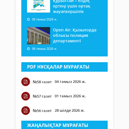
Құрылтай – елдің
ертеңі үшін ортақ
жауапкершілік
06 тамыз 2026 ж.
Open Air: Қызылорда
облысы полиция
департаменті
06 тамыз 2026 ж.
PDF НҰСҚАЛАР МҰРАҒАТЫ
04 тамыз 2026 ж.
№58 газет
01 тамыз 2026 ж.
№57 газет
28 шілде 2026 ж.
№56 газет
ЖАҢАЛЫҚТАР МҰРАҒАТЫ