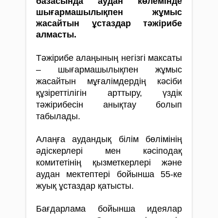
базасында аудан көлемінде
шығармашылықпен жұмыс
жасайтын ұстаздар тәжірибе
алмасты.
Тәжірибе алаңының негізгі максаты
– шығармашылықпен жұмыс
жасайтын мұғалімдердің кәсіби
құзіреттілігін арттыру, үздік
тәжірибесін анықтау болып
табылады.
Алаңға аудандық білім бөлімінің
әдіскерлері мен кәсіподақ
комитетінің қызметкерлері және
аудан мектептері бойынша 55-ке
жуық ұстаздар қатысты.
Бағдарлама бойынша идеялар