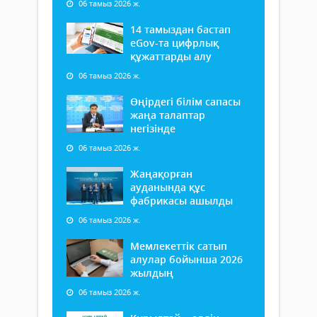
06 тамыз 2026 ж.
14 тамыздан бастап
еGov-та цифрлық
құжаттарды алу
06 тамыз 2026 ж.
Өңірдегі білім сапасы
жаңа талаптар
негізінде
06 тамыз 2026 ж.
Жаңақорған
ауданында құс
фабрикасы ашылды
06 тамыз 2026 ж.
Мемлекеттік сатып
алулар бойынша 2026
жылдың
06 тамыз 2026 ж.