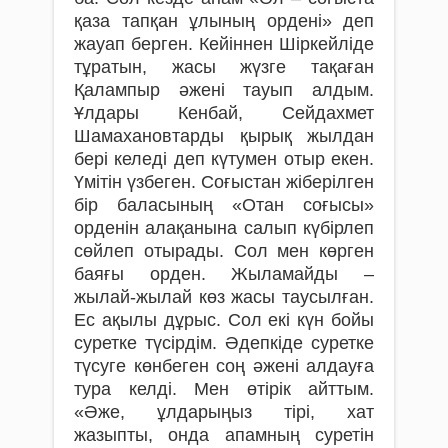
қаза тапқан ұлының ордені» деп
жауап берген. Кейіннен Шіркейліде
тұра­тын, жасы жүзге тақаған
Қалампыр әжені тауып алдым.
Ұлдары Кенбай, Сейдахмет
Шамахановтарды қырық жылдан
бері келеді деп күтумен отыр екен.
Үмітін үзбеген. Соғыстан жіберілген
бір баласының «Отан соғысы»
орденін алақанына салып күбірлеп
сөйлеп отырады. Сол мен көрген
баяғы орден. Жыламайды –
жылай-жылай көз жасы таусылған.
Ес ақылы дұрыс. Сол екі күн бойы
суретке түсірдім. Әдепкіде суретке
түсуге көнбеген соң әжені алдауға
тура келді. Мен өтірік айттым.
«Әже, ұлдарыңыз тірі, хат
жазыпты, онда апамның суретін