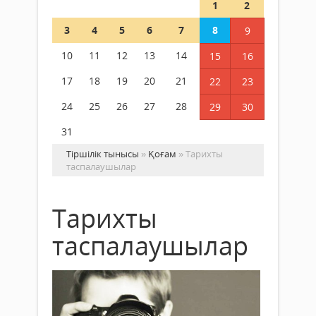
1
2
3
4
5
6
7
8
9
10
11
12
13
14
15
16
17
18
19
20
21
22
23
24
25
26
27
28
29
30
31
Тіршілік тынысы
»
Қоғам
» Тарихты
таспалаушылар
Тарихты
таспалаушылар