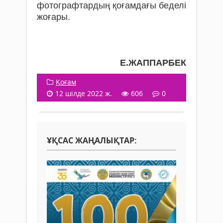
фотографтардың қо­ғам­дағы беделі
жоғары.
Е.ЖАППАРБЕК
Қоғам
12 шілде 2022 ж.
606
0
ҰҚСАС ЖАҢАЛЫҚТАР: