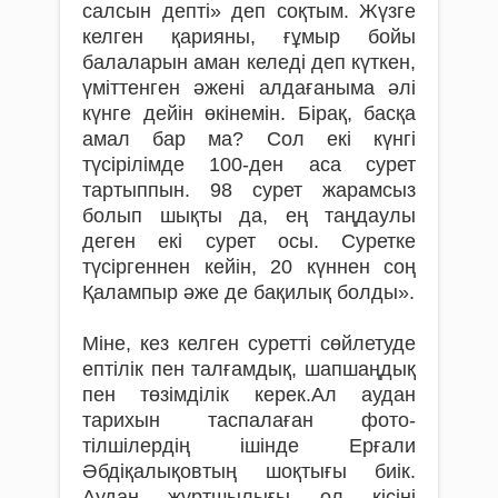
салсын депті» деп соқтым. Жүзге
келген қарияны, ғұмыр бойы
балаларын аман келеді деп күткен,
үміттенген әжені алдағаныма әлі
күнге дейін өкінемін. Бірақ, басқа
амал бар ма? Сол екі күнгі
түсірілімде 100-ден аса сурет
тартыппын. 98 сурет жарамсыз
болып шықты да, ең таңдаулы
деген екі сурет осы. Суретке
түсіргеннен кейін, 20 күннен соң
Қалампыр әже де бақилық болды».
Міне, кез келген суретті сөйлетуде
ептілік пен талғамдық, шапшаңдық
пен төзім­ділік керек.Ал аудан
тарихын таспалаған фото­
тілшілердің ішінде Ерғали
Әбдіқалықов­тың шоқтығы биік.
Аудан жұртшылығы ол кісіні