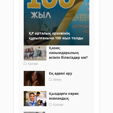
ҚР орталық архивінің
құрылғанына 100 жыл толды
Қазақ
ханымдарының
есімін білесіздер ме?
Қоғам
Ең әдемі ару
Әлем
Қыздарға керек
мамандық
Қоғам