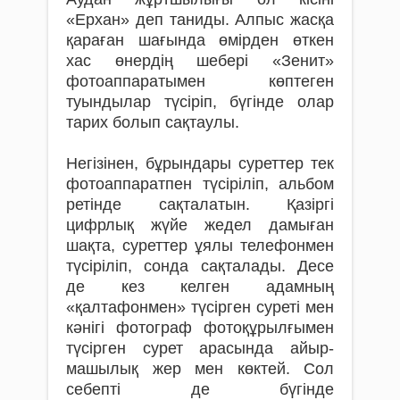
«Ерхан» деп таниды. Алпыс жасқа
қараған шағында өмірден өткен
хас өнердің шебері «Зенит»
фотоаппаратымен көптеген
туындылар түсіріп, бүгінде олар
тарих болып сақ­таулы.
Негізінен, бұрындары суреттер тек
фотоаппаратпен түсіріліп, альбом
ретінде сақ­­талатын. Қазіргі
цифрлық жүйе жедел да­мыған
шақ­та, суреттер ұялы телефонмен
түсіріліп, сонда сақталады. Десе
де кез келген адамның
«қалтафонмен» түсірген суреті мен
кә­нігі фотограф фотоқұрылғымен
түсірген ­сурет арасында айыр­
машылық жер мен көк­тей. Сол
себепті де бүгінде