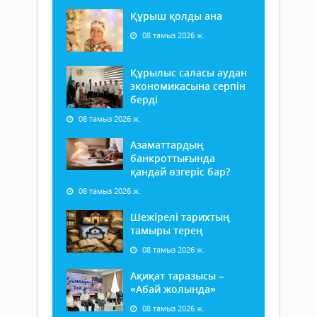
Құрыш қолды ана
08 тамыз 2026 ж.
Құрылыс саласы аудан
экономикасына серпін
берді
08 тамыз 2026 ж.
Азаматтардың
банкроттығында
қандай өзгеріс бар?
08 тамыз 2026 ж.
Шежірелі тарихтың
тамыры терең
08 тамыз 2026 ж.
Ақиқат таразысы –
«Абай жолында»
08 тамыз 2026 ж.