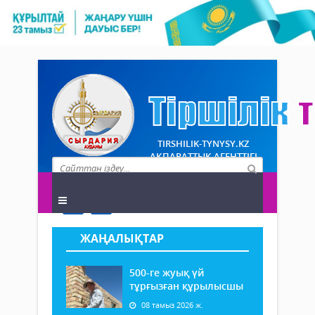
TIRSHILIK-TYNYSY.KZ
АҚПАРАТТЫҚ АГЕНТТІГІ
ЖАҢАЛЫҚТАР
500-ге жуық үй
тұрғызған құрылысшы
08 тамыз 2026 ж.