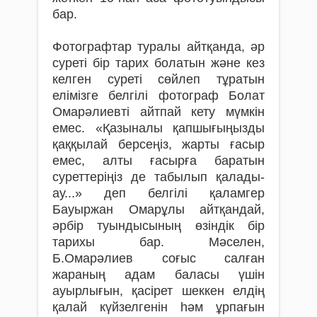
бар.
Фотографтар туралы айтқанда, әр
суреті бір тарих болатын және кез
келген суреті сөйлеп тұратын
елімізге белгілі фотограф Болат
Омарәлиевті айтпай кету мүмкін
емес. «Қазыналы қапшығыңызды
қаққылай бер­сеңіз, жарты ғасыр
емес, алты ғасырға баратын
суреттеріңіз де табылып қалады-
ау...» деп белгілі қаламгер
Бауыржан Омарұлы айтқандай,
әрбір туындысының өзіндік бір
тарихы бар. Мәселен,
Б.Омарәлиев соғыс салған
жараның адам баласы үшін
ауырлығын, қасі­рет шеккен елдің
қалай күйзелгенін һәм ұрпағын