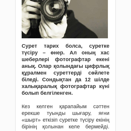
Сурет тарих болса, суретке
түсіру – өнер. Ал оның хас
шеберлері фотографтар екені
анық. Олар қолындағы цифрлық
құралмен суреттерді сөйлете
біледі. Сондықтан да 12 шілде
халықаралық фотографтар күні
болып белгіленген.
Кез келген қарапайым сәттен
ерекше туынды шығару, яғни
«шырт» еткізіп су­­рет­ке түсіру екінің
бірінің қолынан келе бер­мейді.