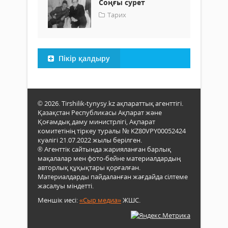
Соңғы сурет
Тарих
Пікір қалдыру
© 2026. Tirshilik-tynysy.kz ақпараттық агенттігі.
Қазақстан Республикасы Ақпарат және
Қоғамдық даму министрлігі, Ақпарат
комитетінің тіркеу туралы № KZ80VPY00052424
куәлігі 21.07.2022 жылы берілген.
® Агенттік сайтында жарияланған барлық
мақалалар мен фото-бейне материалдардың
авторлық құқықтары қорғалған.
Материалдарды пайдаланған жағдайда сілтеме
жасалуы міндетті.
Меншік иесі:
«Сыр медиа»
ЖШС.