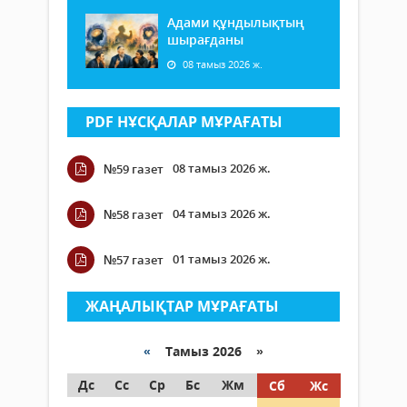
Адами құндылықтың
шырағданы
08 тамыз 2026 ж.
PDF НҰСҚАЛАР МҰРАҒАТЫ
08 тамыз 2026 ж.
№59 газет
04 тамыз 2026 ж.
№58 газет
01 тамыз 2026 ж.
№57 газет
ЖАҢАЛЫҚТАР МҰРАҒАТЫ
«
Тамыз 2026 »
Дс
Сс
Ср
Бс
Жм
Сб
Жс