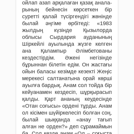
ойлап азап арқалаған қазақ анала­
рының бейнесін көрсеткен бір
суретті қалай түсіргендігі жөнінде
былай әңгіме өрбітеді: «1983
жылдың күзінде Қызылорда
облысы Сырдария ауданының
Шіркейлі ауылында жүзге келген
ана Қалампыр Әлімбетованы
кездестірдім. Әжені негізінде
бұрыннан бі­летін едім. Он жастағы
ойын баласы кезімде кезекті Жеңіс
мерекесі салтанатына орай көрші
ауылға бардық. Анам сол тойда бір
кейуанамен кездесіп, шұрқырасып
қалды. Қарт ананың кеудесінде
«Отан соғысы» ордені тұрды. Анам
ол кісімен шүйіркелесіп болған соң,
былай шыққанда «анау тағып
алған не орден?» деп сұрамаймын
ба. Сол кезде анам «Ол – соғыста