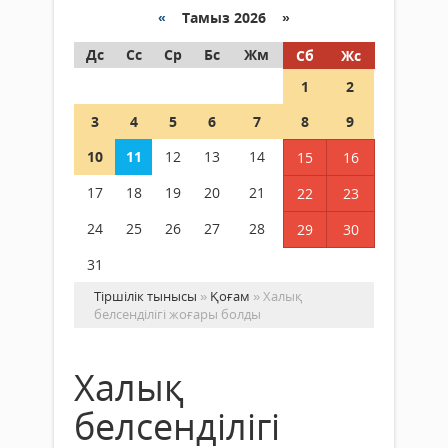
«
Тамыз 2026 »
Дс
Сс
Ср
Бс
Жм
Сб
Жс
1
2
3
4
5
6
7
8
9
10
11
12
13
14
15
16
17
18
19
20
21
22
23
24
25
26
27
28
29
30
31
Тіршілік тынысы
»
Қоғам
» Халық
белсенділігі жоғары болды
Халық
белсенділігі