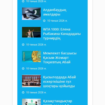
10 тамыз 2026 ж.
Алданбаудың
амалдары
10 тамыз 2026 ж.
WTA 1000: Елена
Рыбакина Канададағы
турнирдің
10 тамыз 2026 ж.
Мемлекет басшысы
Қасым-Жомарт
Тоқаевтың Абай
10 тамыз 2026 ж.
Қызылордада Абай
ескерткішіне гүл
шоқтары қойылды
10 тамыз 2026 ж.
Қазақстандықтар