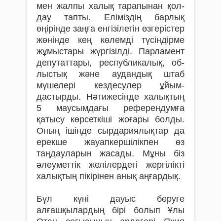
мен жалпы халық тарапынан қол­
дау тапты. Еліміздің барлық
өңірінде заңға енгізілетін өз­ге­рістер
жөнінде кең көлемді түсіндірме
жұмыстары жүр­­­­­­­гізілді. Парламент
депутаттары, республикалық, об­­­­
лыс­тық және аудандық штаб
мүшелері кездесулер ұйым­­­­
дастырды. Нәтижесінде ха­лықтың
5 маусымдағы референдумға
қатысу көрсеткіші жоғары болды.
Оның ішінде сырдариялықтар да
ерекше жауапкер­ші­лік­пен өз
таңдауларын жасады. Мұны біз
әлеуметтік же­лі­лердегі жергілікті
ха­лықтың пікірінен анық аңғар­дық.
Бұл күні дауыс беруге
алғашқылардың бірі болып Ұлы