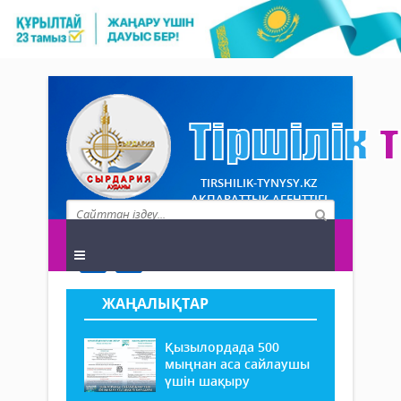
TIRSHILIK-TYNYSY.KZ
АҚПАРАТТЫҚ АГЕНТТІГІ
ЖАҢАЛЫҚТАР
Қызылордада 500
мыңнан аса сайлаушы
үшін шақыру