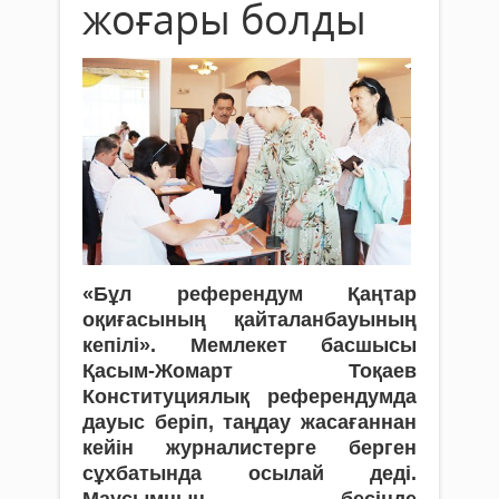
жоғары болды
«Бұл референдум Қаңтар
оқиғасының қай­та­ланбауының
кепілі». Мемлекет басшысы
Қасым-Жомарт Тоқаев
Конституциялық референдумда
дауыс беріп, таңдау жасағаннан
кейін журналистерге берген
сұхбатында осылай деді.