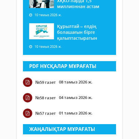
ХҚКО-ларда 1,5
миллионнан астам
10 тамыз 2026 ж.
Құрылтай – елдің
болашағын бірге
қалыптастыратын
10 тамыз 2026 ж.
PDF НҰСҚАЛАР МҰРАҒАТЫ
08 тамыз 2026 ж.
№59 газет
04 тамыз 2026 ж.
№58 газет
01 тамыз 2026 ж.
№57 газет
ЖАҢАЛЫҚТАР МҰРАҒАТЫ