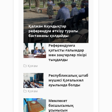
Қалжан Ахундықтар
референдум өткізу туралы
бастаманы қолдайды
Референдумға
қатысты ғалымдар
мен заңгерлер пікірі
тыңдалды
Қоғам
Республикалық штаб
мүшесі Қоғалыкөл
ауылында болды
Қоғам
Мемлекет
басшысының
ұсынысын