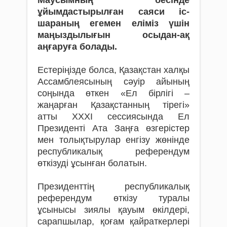
Маусымның бесінде
ұйымдастырылған сая­си іс-
шараның егемен еліміз үшін
маңыздылығын осыдан-ақ
аңғаруға болады.
Естеріңізде болса, Қазақстан халқы
Ассамблеясының сәуір айының
соңында өткен «Ел бірлігі –
жаңарған Қа­зақ­­­­­­­­­­­­­­­станның тірегі»
атты ХХХІ сессиясында Ел
Президенті Ата Заңға өзгерістер
мен толықтырулар енгізу жөнінде
республикалық референдум
өткізуді ұсынған болатын.
Президенттің республикалық
референдум өткізу ту­ра­лы
ұсынысы зиялы қауым өкілдері,
сарапшылар, қоғам қайраткерлері