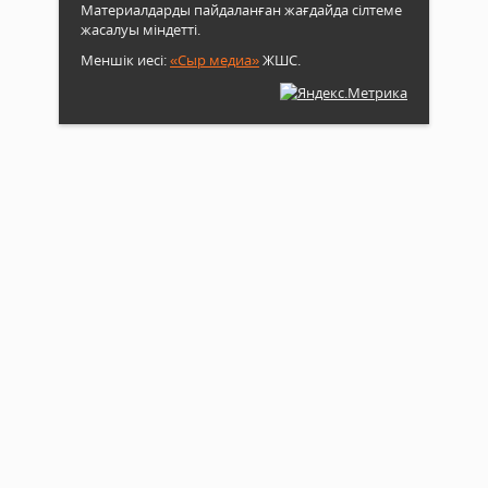
Материалдарды пайдаланған жағдайда сілтеме
жасалуы міндетті.
Меншік иесі:
«Сыр медиа»
ЖШС.