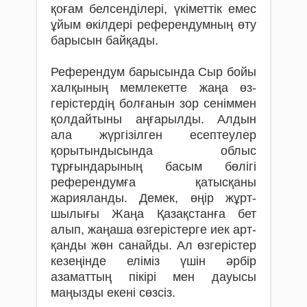
қоғам бел­сенділері, үкіметтік емес
ұйым өкілдері рефе­рендумның өту
барысын байқады.
Референдум барысында Сыр бойы
халқының мемлекетте жаңа өз­
герістердің болғанын зор сеніммен
қолдайтыны аңғарылды. Алдын
ала жүргізілген есептеулер
қорытындысында облыс
тұрғындарының ба­сым бөлігі
референдумға қатысқаны
жарияланды. Демек, өңір жұрт­­
шылығы Жаңа Қазақстанға бет
алып, жаңаша өзгерістерге иек арт­
қанды жөн санайды. Ал өзгерістер
кезеңінде еліміз үшін әрбір
азаматтың пікірі мен дауысы
маңызды екені сөзсіз.