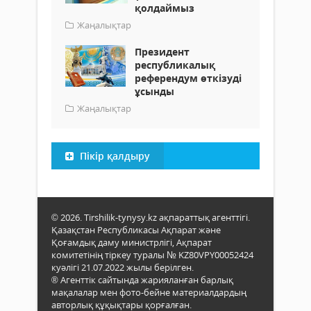
қолдаймыз
Жаңалықтар
Президент
республикалық
референдум өткізуді
ұсынды
Жаңалықтар
Пікір қалдыру
© 2026. Tirshilik-tynysy.kz ақпараттық агенттігі.
Қазақстан Республикасы Ақпарат және
Қоғамдық даму министрлігі, Ақпарат
комитетінің тіркеу туралы № KZ80VPY00052424
куәлігі 21.07.2022 жылы берілген.
® Агенттік сайтында жарияланған барлық
мақалалар мен фото-бейне материалдардың
авторлық құқықтары қорғалған.