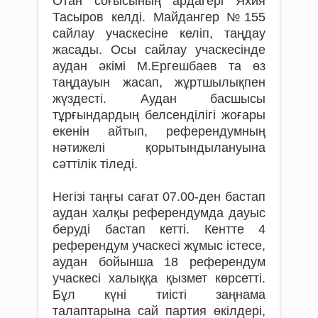
Отан со­ғысының ардагері Яхия
Тасыров келді. Майдангер №155
сайлау учас­­кесіне келіп, таңдау
жасады. Осы сайлау учаскесінде
аудан әкі­мі М.Ергешбаев та өз
таңдауын жасап, жұртшылықпен
жүздесті. Аудан басшысы
тұрғындардың белсенділігі жоғары
екенін айтып, рефе­рен­думның
нәтижелі қоры­тын­дылануына
сәттілік тіледі.
Негізі таңғы сағат 07.00-ден бастап
аудан халқы референдумда дауыс
беруді бастап кетті. Кентте 4
референдум учаскесі жұмыс істесе,
аудан бойынша 18 референдум
учаскесі халыққа қызмет көрсетті.
Бұл күні тиісті заңнама
талаптарына сай партия өкілдері,