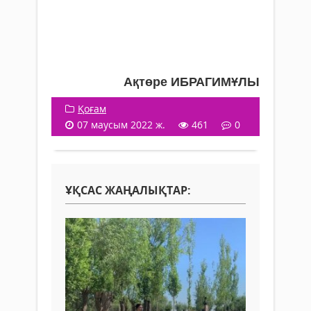
Ақтөре ИБРАГИМҰЛЫ
Қоғам
07 маусым 2022 ж.
461
0
ҰҚСАС ЖАҢАЛЫҚТАР: