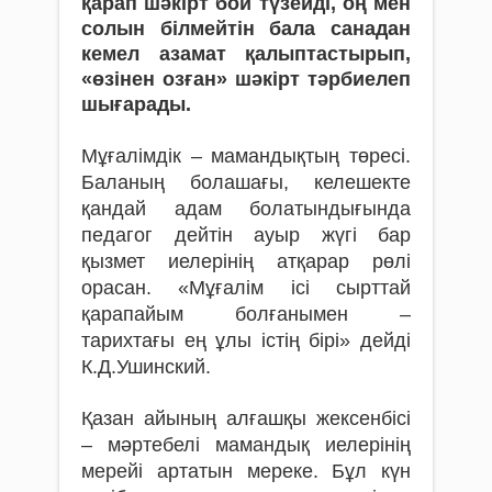
қарап шәкірт бой түзейді, оң мен
солын білмейтін бала санадан
кемел азамат қалыптастырып,
«өзінен озған» шәкірт тәрбиелеп
шығарады.
Мұғалімдік – мамандықтың төресі.
Баланың бола­шағы, келешекте
қандай адам болатындығында
педагог дейтін ауыр жүгі бар
қызмет иелерінің атқарар рөлі
орасан. «Мұғалім ісі сырттай
қарапайым болғанымен –
тарихтағы ең ұлы істің бірі» дейді
К.Д.Ушинский.
Қазан айының алғашқы жексенбісі
– мәртебелі мамандық иелерінің
мерейі артатын мереке. Бұл күн