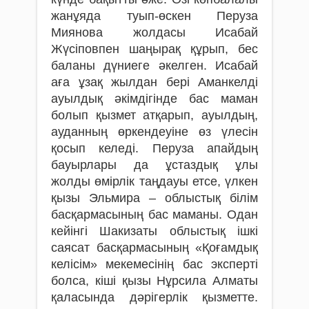
жанұяда туып-өскен Перуза
Миянова жолдасы Исабай
Жүсіповпен шаңырақ құрып, бес
баланы дүниеге әкелген. Исабай
аға ұзақ жылдан бері Аманкелді
ауылдық әкімдігінде бас маман
болып қызмет атқарып, ауылдың,
ауданның өркендеуіне өз үлесін
қосып келеді. Перуза апайдың
бауырлары да ұстаздық ұлы
жолды өмірлік таңдауы етсе, үлкен
қызы Эльмира – облыстық білім
басқармасының бас маманы. Одан
кейінгі Шакизаты облыстық ішкі
саясат басқармасының «Қоғамдық
келісім» мекемесінің бас эксперті
болса, кіші қызы Нұрсила Алматы
қаласында дәрігерлік қызметте.