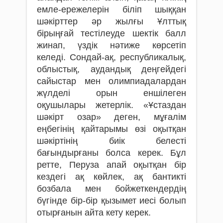
емле-ережелерін біліп шыққан
шәкірттер әр жылғы Ұлттық
бірыңғай тестілеуде шектік балл
жинап, үздік нәтиже көрсетіп
келеді. Сондай-ақ, республикалық,
облыстық, аудандық деңгейдегі
сайыстар мен олимпиадалардан
жүлделі орын еншілеген
оқушылары жетерлік. «Ұстаздан
шәкірт озар» деген, мұғалім
еңбегінің қайтарымы өзі оқытқан
шәкіртінің биік белесті
бағындырғаны болса керек. Бұл
ретте, Перуза апай оқытқан бір
кездегі ақ көйлек, ақ бантикті
бозбала мен бойжеткендердің
бүгінде бір-бір қызымет иесі болып
отырғанын айта кету керек.