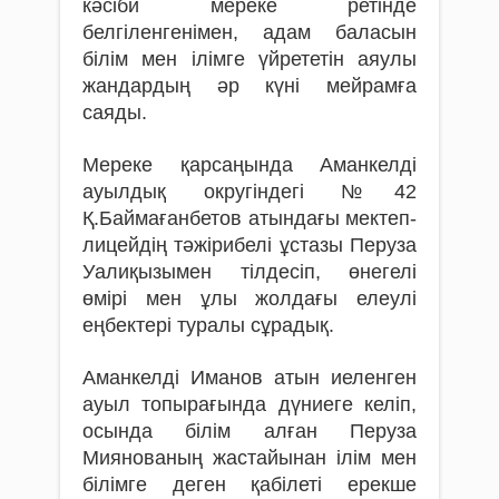
кәсіби мереке ретінде
белгіленгенімен, адам баласын
білім мен ілімге үйрететін аяулы
жандардың әр күні мейрамға
саяды.
Мереке қарсаңында Аманкелді
ауылдық округіндегі №42
Қ.Баймағанбетов атындағы мектеп-
лицейдің тә­жірибелі ұстазы Перуза
Уалиқызымен тілдесіп, өнегелі
өмірі мен ұлы жолдағы елеулі
еңбектері туралы сұрадық.
Аманкелді Иманов атын иеленген
ауыл топырағында дүниеге келіп,
осында білім алған Перуза
Миянованың жастайынан ілім мен
білімге деген қабілеті ерекше