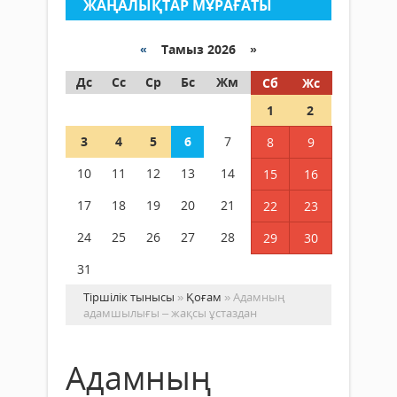
ЖАҢАЛЫҚТАР МҰРАҒАТЫ
«
Тамыз 2026 »
Дс
Сс
Ср
Бс
Жм
Сб
Жс
1
2
3
4
5
6
7
8
9
10
11
12
13
14
15
16
17
18
19
20
21
22
23
24
25
26
27
28
29
30
31
Тіршілік тынысы
»
Қоғам
» Адамның
адамшылығы – жақсы ұстаздан
Адамның