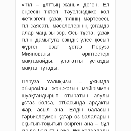
«Тіл – ұлттың жаны» деген. Ел
еңсесін тіктеп, Тәуелсіздікке қол
жеткізгелі қазақ тілінің мәртебесі,
тіл саясаты мәселелерінің қоғамда
алар маңызы зор. Осы тұста, қазақ
тілін дамытуға өзіндік үлес қосып
жүрген озат ұстаз Перуза
Миянованы әріптестері
мақтамайды, ұлағатты ұстазды
мақтан тұтады.
Перуза Уалиқызы – ұжымда
абыройлы, жан-жағын мейіріммен
шуақтандырып отыратын аяулы
ұстаз болса, отбасында ардақты
жар, асыл ана. Елдің баласын
тәрбиелеумен қатар өз балаларын
оқытып-тоқытып өсірген ана – бұл
күнде бақытты әже. Өзі көпбалалы