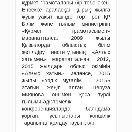
құрмет грамоталары бір төбе екен.
Еңбекке араласқан қырық жылға
жуық уақыт ішінде төрт рет ҚР
Білім және ғылым министрінің
«Құрмет грамотасымен»
марапатталса, 2009 жылы
Қызылорда облыстық білім
жетілдіру институтының «Алғыс
хатымен» марапатталған. 2012,
2015 жылдары облыс әкімінің
«Алғыс хатын» иеленсе, 2015
жылы «Үздік мұғалім – 2015»
атағын жеңіп алған. Перуза
Миянова онымен қоса түрлі
ғылыми-әдістемелік
конференцияларда баяндама
қорғап, ұсыныстары көпшілік
тарапынан қолдау тауып жүр.