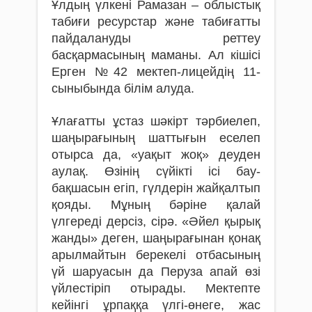
Ұлдың үлкені Рамазан – облыстық
табиғи ресурстар және табиғатты
пайдалануды реттеу
басқармасының маманы. Ал кішісі
Ерген №42 мектеп-лицейдің 11-
сыныбында білім алуда.
Ұлағатты ұстаз шәкірт тәрбиелеп,
шаңырағының шаттығын еселеп
отырса да, «уақыт жоқ» деуден
аулақ. Өзінің сүйікті ісі бау-
бақшасын егіп, гүлдерін жайқалтып
қояды. Мұның бәріне қалай
үлгереді дерсіз, сірә. «Әйел қырық
жанды» деген, шаңырағынан қонақ
арылмайтын берекелі отбасының
үй шаруасын да Перуза апай өзі
үйлестіріп отырады. Мектепте
кейінгі ұрпаққа үлгі-өнеге, жас