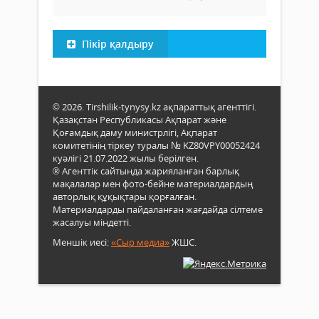
Пікір қалдыру
© 2026. Tirshilik-tynysy.kz ақпараттық агенттігі.
Қазақстан Республикасы Ақпарат және
Қоғамдық даму министрлігі, Ақпарат
комитетінің тіркеу туралы № KZ80VPY00052424
куәлігі 21.07.2022 жылы берілген.
® Агенттік сайтында жарияланған барлық
мақалалар мен фото-бейне материалдардың
авторлық құқықтары қорғалған.
Материалдарды пайдаланған жағдайда сілтеме
жасалуы міндетті.
Меншік иесі:
«Сыр медиа»
ЖШС.