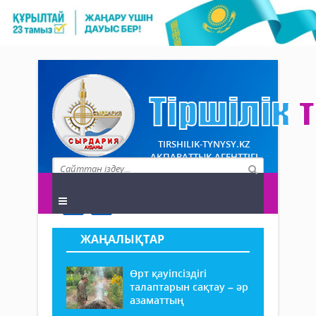
TIRSHILIK-TYNYSY.KZ
АҚПАРАТТЫҚ АГЕНТТІГІ
ЖАҢАЛЫҚТАР
Өрт қауіпсіздігі
талаптарын сақтау – әр
азаматтың