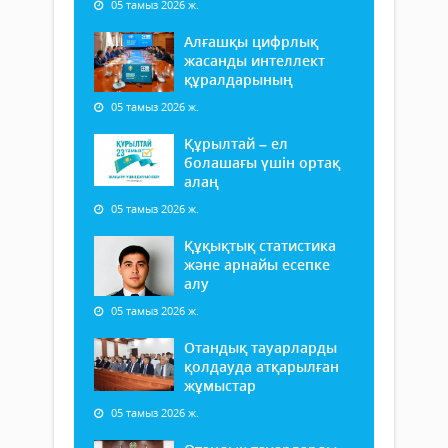
05 тамыз 2026 ж.
Алғашқы цифрлық
жасанды интеллект
құралдарының
05 тамыз 2026 ж.
Құрылтай – ел
болашағы үшін ортақ
алаң
05 тамыз 2026 ж.
Құқықтық статистика
және арнайы есепке
алу
05 тамыз 2026 ж.
Отандық тауарларды
қолдауда атқарылған
жұмыстар
05 тамыз 2026 ж.