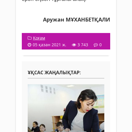
Аружан МҰХАНБЕТҚАЛИ
Қоғам
05 қазан 2021 ж.
3 743
0
ҰҚСАС ЖАҢАЛЫҚТАР: