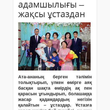
адамшылығы –
жақсы ұстаздан
Ата-ананың берген тәлімін
толықтырып, үлкен өмірге аяқ
басқан шақта өмірдің ақ пен
қарасын ұғындырып, болашаққа
жасар қадамдардың негізін
қалайтын – ұстаздар. Ұстазға