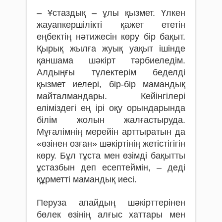
– Ұстаздық – ұлы қызмет. Үлкен
жауапкершілікті қажет ететін
еңбектің нәтижесін көру бір бақыт.
Қырық жылға жуық уақыт ішінде
қаншама шәкірт тәрбиеледім.
Алдыңғы түлектерім беделді
қызмет иелері, бір-бір мамандық
майталмандары. Кейінгілері
еліміздегі ең ірі оқу орындарында
білім жолын жалғастыруда.
Мұғалімнің мерейін арттыратын да
«өзінен озған» шәкіртінің же­тістігігін
көру. Бұл тұста мен өзімді бақытты
ұстазбын деп есептеймін, – деді
құрметті мамандық иесі.
Перуза апайдың шәкірттерінен
бөлек өзінің алғыс хаттары мен