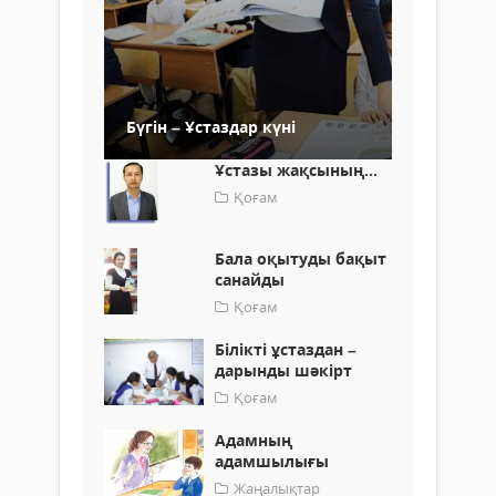
Бүгін – Ұстаздар күні
Ұстазы жақсының...
Қоғам
Бала оқытуды бақыт
санайды
Қоғам
Білікті ұстаздан –
дарынды шәкірт
Қоғам
Адамның
адамшылығы
Жаңалықтар