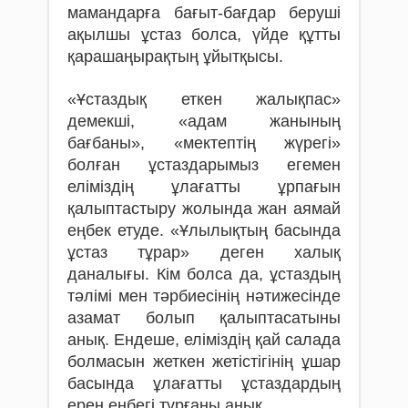
мамандарға бағыт-бағдар беруші
ақылшы ұстаз болса, үйде құтты
қарашаңырақтың ұйытқысы.
«Ұстаздық еткен жалықпас»
демекші, «адам жанының
бағбаны», «мектептің жүрегі»
болған ұстаздарымыз егемен
еліміздің ұлағатты ұрпағын
қалыптастыру жолында жан аямай
еңбек етуде. «Ұлылықтың басында
ұстаз тұрар» деген халық
даналығы. Кім болса да, ұстаздың
тәлімі мен тәрбиесінің нәтижесінде
азамат болып қалыптасатыны
анық. Ендеше, еліміздің қай салада
болмасын жеткен жетістігінің ұшар
басында ұлағатты ұстаздардың
ерен еңбегі тұрғаны анық.