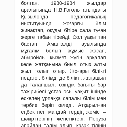
болған. 1980-1984 жылдар
аралығында Н.В.Гоголь атындағы
Қызылорда педагогикалық
институында жоғарғы білім
жинақтап, оқуды бітіре сала туған
жерге табан тірейді. Сол уақыттан
бастап Аманкелді ауылында
мұғалім болып жұмыс жасап,
абыройлы қызмет жүгін арқалап
келе жатқанына биыл отыз алты
жыл толып отыр. Жоғары білікті
педагог, білімді де білікті, жаңашыл
да талапшыл, өзіндік бағыты бар
тәжірибелі ұстаз осы уақыт ішінде
өскелең ұрпаққа сапалы білім мен
тәрбие беріп келеді. Атқарылған
еңбек пен маңдай тердің жемісі –
шәкірттерінің жетістіктері. Перуза
апайдан тәлім алып, қазақ тілінің