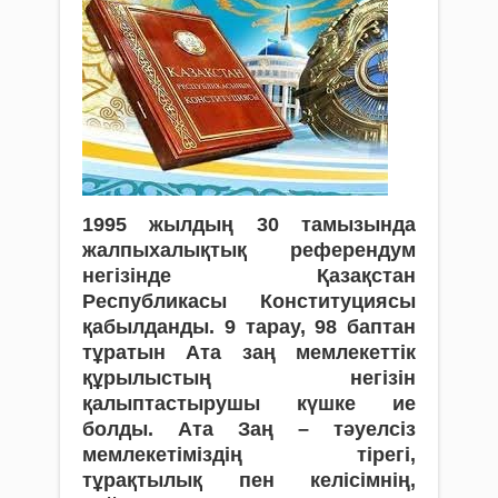
1995 жылдың 30 тамызында
жалпыхалықтық ре­ферендум
негізінде Қазақстан
Республикасы Конституциясы
қабылданды. 9 тарау, 98 баптан
тұратын Ата заң мемлекеттік
құрылыстың негі­зін
қалыптастырушы күшке ие
болды. Ата Заң – тә­уелсіз
мемлекетіміздің тірегі,
тұрақтылық пен келісімнің,