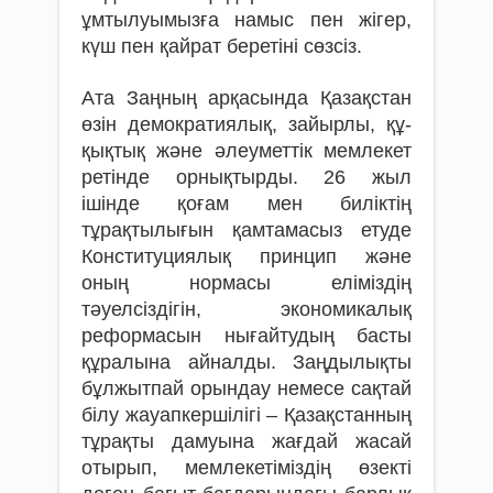
ұмтылуымызға намыс пен жігер,
күш пен қайрат беретіні сөзсіз.
Ата Заңның арқасында Қазақстан
өзін демократиялық, зайырлы, құ­
қықтық және әлеуметтік мемлекет
ретінде орнықтырды. 26 жыл
ішінде қоғам мен биліктің
тұрақтылығын қамтамасыз етуде
Конституциялық принцип және
оның нормасы еліміздің
тәуелсіздігін, экономикалық
реформасын нығайтудың басты
құралына айналды. Заңдылықты
бұлжытпай орындау немесе сақтай
білу жауапкершілігі – Қазақстанның
тұрақты дамуына жағдай жасай
отырып, мемлекетіміздің өзекті