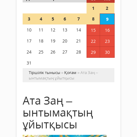
1
2
3
4
5
6
7
8
9
10
11
12
13
14
15
16
17
18
19
20
21
22
23
24
25
26
27
28
29
30
31
Тіршілік тынысы
»
Қоғам
» Ата Заң –
ынтымақтың ұйытқысы
Ата Заң –
ынтымақтың
ұйытқысы