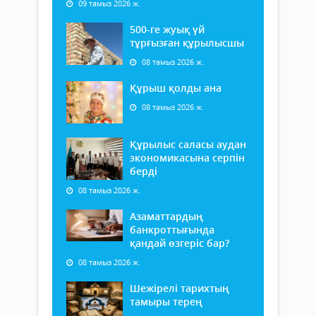
09 тамыз 2026 ж.
500-ге жуық үй
тұрғызған құрылысшы
08 тамыз 2026 ж.
Құрыш қолды ана
08 тамыз 2026 ж.
Құрылыс саласы аудан
экономикасына серпін
берді
08 тамыз 2026 ж.
Азаматтардың
банкроттығында
қандай өзгеріс бар?
08 тамыз 2026 ж.
Шежірелі тарихтың
тамыры терең