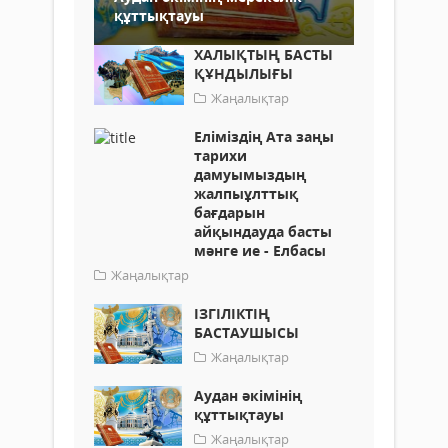
құттықтауы
ХАЛЫҚТЫҢ БАСТЫ
ҚҰНДЫЛЫҒЫ
Жаңалықтар
Еліміздің Ата заңы
тарихи
дамуымыздың
жалпыұлттық
бағдарын
айқындауда басты
мәнге ие - Елбасы
Жаңалықтар
ІЗГІЛІКТІҢ
БАСТАУШЫСЫ
Жаңалықтар
Аудан әкімінің
құттықтауы
Жаңалықтар