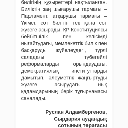
билігінің құзыреттері нақтыланған.
Биліктің заң шығарушы тармағы –
Парламент, атқарушы тармағы –
Үкімет, сот билігін тек қана сот
жүзеге асырады. ҚР Конституциясы
бейбітшілік пен келісімді
нығайтудағы, мемлекеттік билік пен
басқаруды жүйелеудегі, түрлі
саладағы түбегейлі
реформаларды орындаудағы,
демократиялық институттарды
дамытып, әлеуметтік жаңғыртуды
жүзеге асырудағы нық
қадамдарының бе­рік тұғырнамасы
саналады.
Руслан Алдамбергенов,
Сырдария аудандық
сотының төрағасы