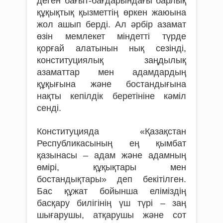
деген бағыт-бағдарындағы барлық
құқықтық қызметтің өркен жаюына
жол ашып берді. Ал әрбір азамат
өзін мемлекет міндетті түрде
қорғай алатынын нық сезінді,
конституциялық заңдылық
азаматтар мен адамдардың
құқығына және бостандығына
нақты ке­пілдік беретініне кәміл
сенді.
Конституцияда «Қазақстан
Республикасының ең қымбат
қазынасы – адам және адамның
өмірі, құқықтары мен
бостандықтары» деп бекітілген.
Бас құжат бойынша еліміздің
басқару билігінің үш түрі – заң
шығарушы, атқарушы және сот