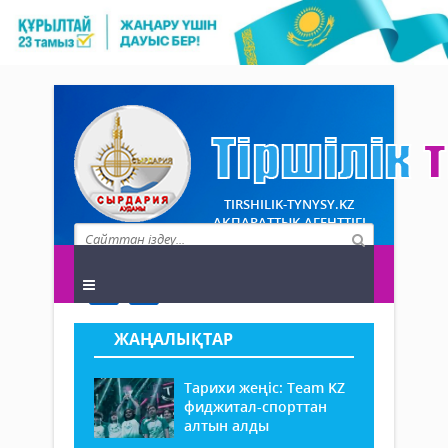
TIRSHILIK-TYNYSY.KZ
АҚПАРАТТЫҚ АГЕНТТІГІ
ЖАҢАЛЫҚТАР
Тарихи жеңіс: Team KZ
фиджитал-спорттан
алтын алды