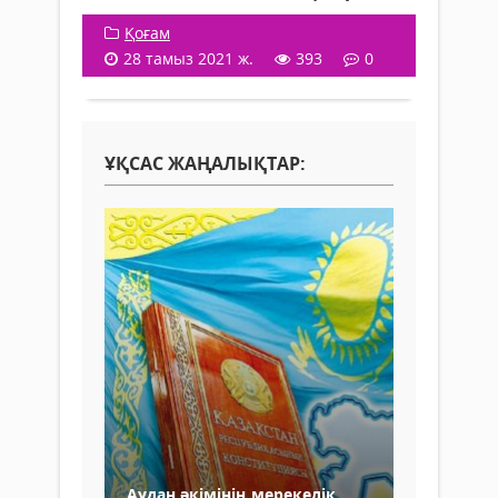
Қоғам
28 тамыз 2021 ж.
393
0
ҰҚСАС ЖАҢАЛЫҚТАР:
Аудан әкімінің мерекелік