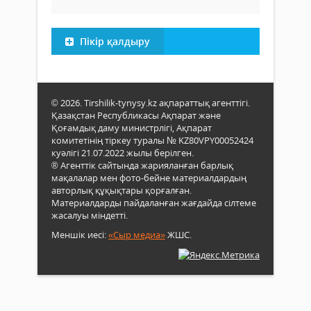
Пікір қалдыру
© 2026. Tirshilik-tynysy.kz ақпараттық агенттігі.
Қазақстан Республикасы Ақпарат және
Қоғамдық даму министрлігі, Ақпарат
комитетінің тіркеу туралы № KZ80VPY00052424
куәлігі 21.07.2022 жылы берілген.
® Агенттік сайтында жарияланған барлық
мақалалар мен фото-бейне материалдардың
авторлық құқықтары қорғалған.
Материалдарды пайдаланған жағдайда сілтеме
жасалуы міндетті.
Меншік иесі:
«Сыр медиа»
ЖШС.