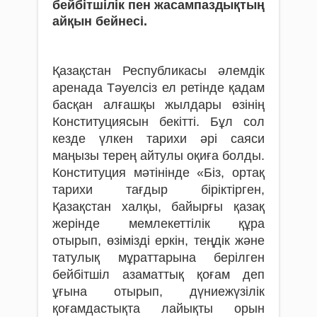
бейбітшілік пен жасампаздықтың
ай­қын бейнесі.
Қазақстан Республикасы әлемдік
аренада Тәуелсіз ел ретінде қадам
басқан алғашқы жылдары өзінің
Конституциясын бекітті. Бұл сол
кезде үлкен тарихи әрі саяси
маңызы терең айтулы оқиға болды.
Конституция мәтінінде «Біз, ортақ
тарихи тағдыр біріктірген,
Қазақстан халқы, байырғы қазақ
жерінде мемлекеттілік құра
отырып, өзімізді еркін, теңдік және
татулық мұраттарына берілген
бейбітшіл азаматтық қоғам деп
ұғына отырып, дүниежүзілік
қоғамдастықта лайықты орын