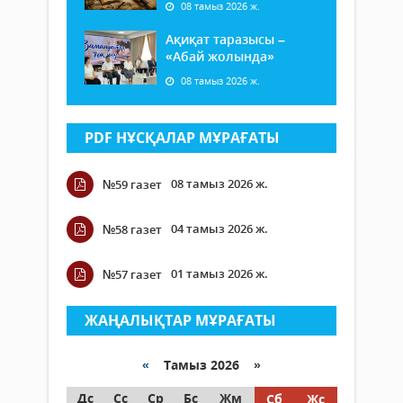
08 тамыз 2026 ж.
Ақиқат таразысы –
«Абай жолында»
08 тамыз 2026 ж.
PDF НҰСҚАЛАР МҰРАҒАТЫ
08 тамыз 2026 ж.
№59 газет
04 тамыз 2026 ж.
№58 газет
01 тамыз 2026 ж.
№57 газет
ЖАҢАЛЫҚТАР МҰРАҒАТЫ
«
Тамыз 2026 »
Дс
Сс
Ср
Бс
Жм
Сб
Жс