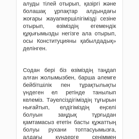
алуды тілей отырып, қазіргі және
болашақ ұрпақтар алдындағы
жоғары жауапкершілігімізді сезіне
отырып, өзіміздің егемендік
құқығымызды негізге ала отырып,
осы Конституцияны қабылдадық»
делінген.
Содан бері біз өзіміздің таңдап
алған жолымызбен, барша әлемге
бейбітшілік пен тұрақтылықты
үндеген ел ретінде танылып
келеміз. Тәуелсіздігіміздің тұғырын
нығайтып, елдігіміздің еңселі
болуын заңдық тұрғыдан
қамтамасыз ететін басты құжаттың
болуы рухани топтасуымызға,
алдағы күндерге сеніммен