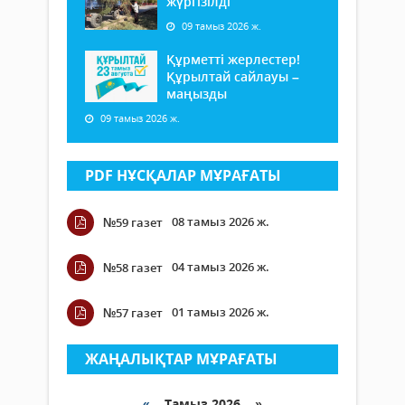
жүргізілді
09 тамыз 2026 ж.
Құрметті жерлестер!
Құрылтай сайлауы –
маңызды
09 тамыз 2026 ж.
PDF НҰСҚАЛАР МҰРАҒАТЫ
08 тамыз 2026 ж.
№59 газет
04 тамыз 2026 ж.
№58 газет
01 тамыз 2026 ж.
№57 газет
ЖАҢАЛЫҚТАР МҰРАҒАТЫ
«
Тамыз 2026 »