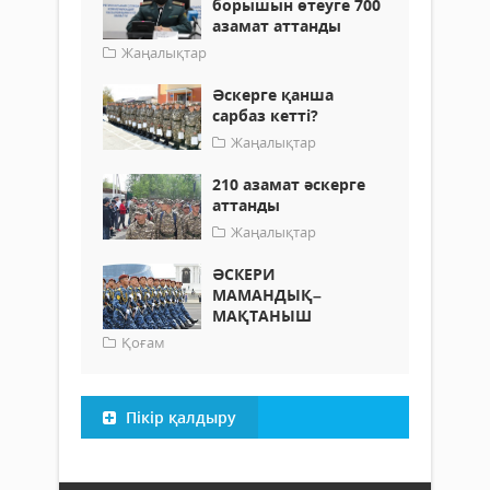
борышын өтеуге 700
азамат аттанды
Жаңалықтар
Әскерге қанша
сарбаз кетті?
Жаңалықтар
210 азамат әскерге
аттанды
Жаңалықтар
ӘСКЕРИ
МАМАНДЫҚ–
МАҚТАНЫШ
Қоғам
Пікір қалдыру