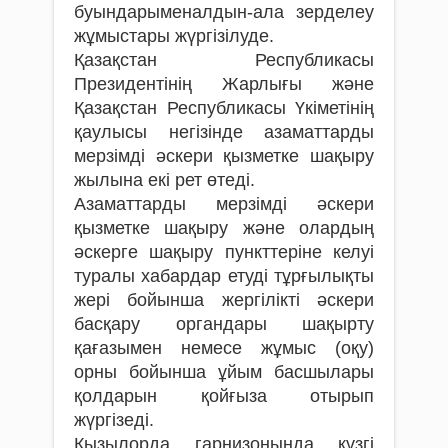
буындарыменалдын-ала зерделеу
жұмыстары жүргізілуде.
Қазақстан Республикасы
Президентінің Жарлығы және
Қазақстан Республикасы Үкіметінің
қаулысы негізінде азаматтарды
мерзімді әскери қызметке шақыру
жылына екі рет өтеді.
Азаматтарды мерзімді әскери
қызметке шақыру және олардың
әскерге шақыру пункттеріне келуі
туралы хабардар етуді тұрғылықты
жері бойынша жергілікті әскери
басқару органдары шақырту
қағазымен немесе жұмыс (оқу)
орны бойынша ұйым басшылары
қолдарын қойғыза отырып
жүргізеді.
Қызылорда гарнизонында күзгі