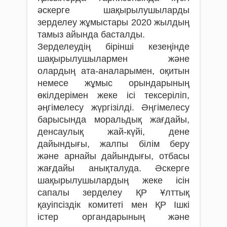
әскерге шақырылушыларды
зерделеу жұмыстары 2020 жылдың
тамыз айында басталды.
Зерделеудің бірінші кезеңінде
шақырылушылармен және
олардың ата-аналарымен, оқитын
немесе жұмыс орындарының
өкілдерімен жеке ісі тексеріліп,
әңгімелесу жүргізілді. Әңгімелесу
барысында моральдық жағдайы,
денсаулық жай-күйі, дене
дайындығы, жалпы білім беру
және арнайы дайындығы, отбасы
жағдайы анықталуда. Әскерге
шақырылушылардың жеке ісін
сапалы зерделеу ҚР Ұлттық
қауіпсіздік комитеті мен ҚР Ішкі
істер органдарының және