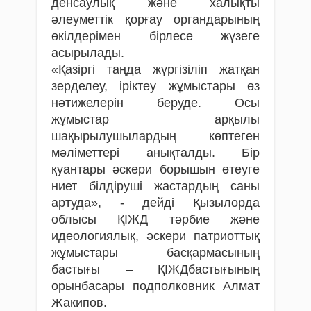
денсаулық және халықты
әлеуметтік қорғау органдарының
өкілдерімен бірлесе жүзеге
асырылады.
«Қазіргі таңда жүргізіліп жатқан
зерделеу, іріктеу жұмыстары өз
нәтижелерін беруде. Осы
жұмыстар арқылы
шақырылушылардың көптеген
мәліметтері анықталды. Бір
қуантары әскери борышын өтеуге
ниет білдіруші жастардың саны
артуда», - дейді Қызылорда
облысы ҚІЖД тәрбие және
идеологиялық, әскери патриоттық
жұмыстары басқармасының
бастығы – ҚІЖДбастығының
орынбасары подполковник Алмат
Жакипов.