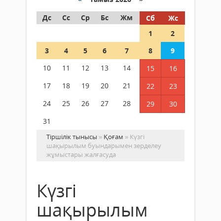
Дс
Сс
Ср
Бс
Жм
Сб
Жс
1
2
3
4
5
6
7
8
9
10
11
12
13
14
15
16
17
18
19
20
21
22
23
24
25
26
27
28
29
30
31
Тіршілік тынысы
»
Қоғам
» Күзгі
шақырылым буындарымен зерделеу
жұмыстары жалғасуда
Күзгі
шақырылым