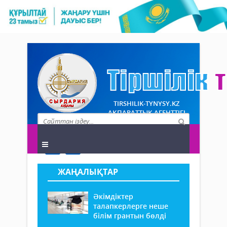
TIRSHILIK-TYNYSY.KZ
АҚПАРАТТЫҚ АГЕНТТІГІ
ЖАҢАЛЫҚТАР
Әкімдіктер
талапкерлерге неше
білім грантын бөлді