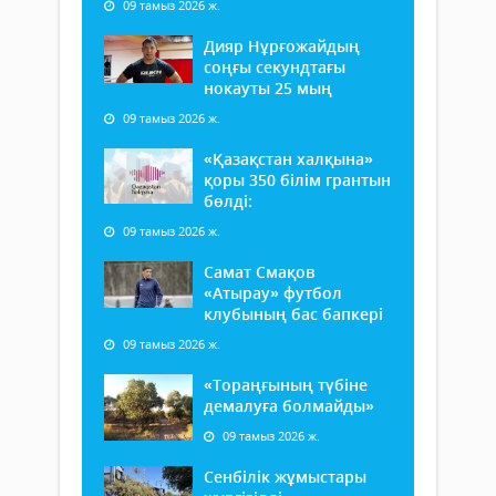
09 тамыз 2026 ж.
Дияр Нұрғожайдың
соңғы секундтағы
нокауты 25 мың
09 тамыз 2026 ж.
«Қазақстан халқына»
қоры 350 білім грантын
бөлді:
09 тамыз 2026 ж.
Самат Смақов
«Атырау» футбол
клубының бас бапкері
09 тамыз 2026 ж.
«Тораңғының түбіне
демалуға болмайды»
09 тамыз 2026 ж.
Сенбілік жұмыстары