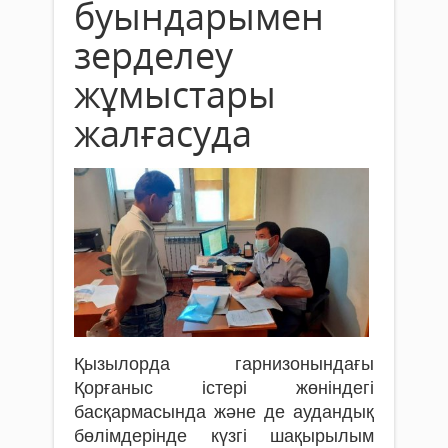
буындарымен
зерделеу
жұмыстары
жалғасуда
Қызылорда гарнизонындағы
Қорғаныс істері жөніндегі
басқармасында және де аудандық
бөлімдерінде күзгі шақырылым