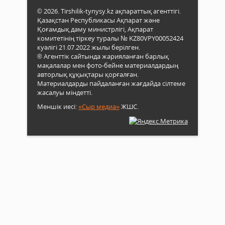
© 2026. Tirshilik-tynysy.kz ақпараттық агенттігі.
Қазақстан Республикасы Ақпарат және
Қоғамдық даму министрлігі, Ақпарат
комитетінің тіркеу туралы № KZ80VPY00052424
куәлігі 21.07.2022 жылы берілген.
® Агенттік сайтында жарияланған барлық
мақалалар мен фото-бейне материалдардың
авторлық құқықтары қорғалған.
Материалдарды пайдаланған жағдайда сілтеме
жасалуы міндетті.
Меншік иесі:
«Сыр медиа»
ЖШС.