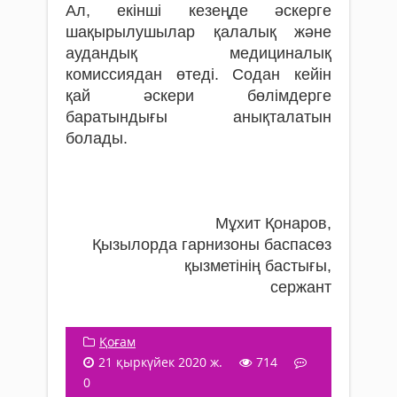
Ал, екінші кезеңде әскерге
шақырылушылар қалалық және
аудандық медициналық
комиссиядан өтеді. Содан кейін
қай әскери бөлімдерге
баратындығы анықталатын
болады.
Мұхит Қонаров,
Қызылорда гарнизоны баспасөз
қызметінің бастығы,
сержант
Қоғам
21 қыркүйек 2020 ж.
714
0