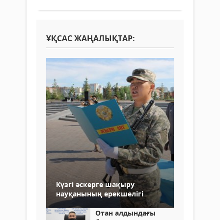
ҰҚСАС ЖАҢАЛЫҚТАР:
Күзгі әскерге шақыру
науқанының ерекшелігі
Отан алдындағы