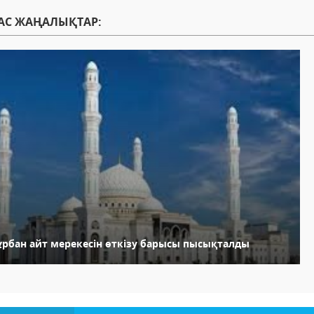
АС ЖАҢАЛЫҚТАР:
ұрбан айт мерекесін өткізу барысы пысықталды