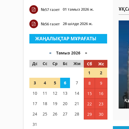
ҰҚС
01 тамыз 2026 ж.
№57 газет
28 шілде 2026 ж.
№56 газет
ЖАҢАЛЫҚТАР МҰРАҒАТЫ
«
Тамыз 2026 »
Дс
Сс
Ср
Бс
Жм
Сб
Жс
1
2
3
4
5
6
7
8
9
10
11
12
13
14
15
16
Қ
17
18
19
20
21
22
23
24
25
26
27
28
29
30
31