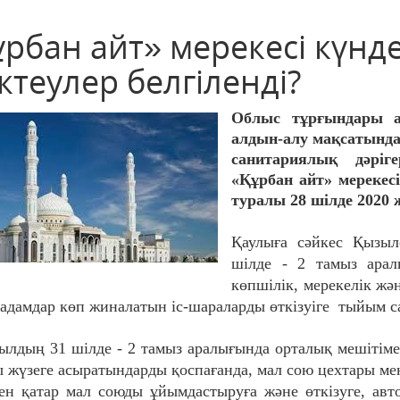
ұрбан айт» мерекесі күнд
ктеулер белгіленді?
Облыс тұрғындары а
алдын-алу мақсатынд
санитариялық дәріг
«Құрбан айт» мерекесі
туралы 28 шілде 202
Қаулыға сәйкес Қызы
шілде - 2 тамыз арал
көпшілік, мерекелік жә
 адамдар көп жиналатын іс-шараларды өткізуіге тыйым 
ылдың 31 шілде - 2 тамыз аралығында орталық мешітіме
 жүзеге асыратындарды қоспағанда, мал сою цехтары мен
н қатар мал союды ұйымдастыруға және өткізуге, авто