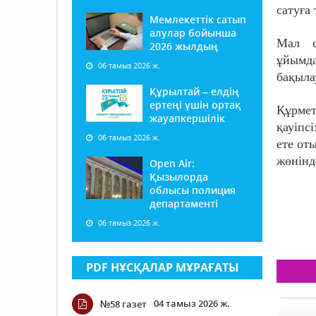
сатуға
Мемлекеттік сатып
алулар бойынша
Мал с
2026 жылдың
ұйымда
06 тамыз 2026 ж.
бақыла
Құрылтай – елдің
ертеңі үшін ортақ
Құрме
жауапкершілік
қауіпс
06 тамыз 2026 ж.
ете от
жөнінд
Open Air:
Қызылорда
облысы полиция
департаменті
06 тамыз 2026 ж.
PDF НҰСҚАЛАР МҰРАҒАТЫ
04 тамыз 2026 ж.
№58 газет