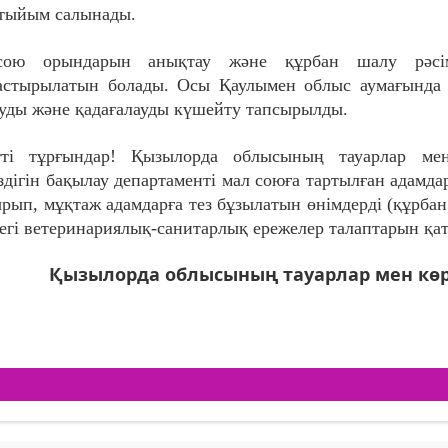
 тыйым салынады.
ою орындарын анықтау және құрбан шалу рәсім
стырылатын болады. Осы Қаулымен облыс аумағында м
уды және қадағалауды күшейту тапсырылды.
тті тұрғындар! Қызылорда облысының тауарлар мен
іздігін бақылау департаменті мал союға тартылған адам
ырып, мұқтаж адамдарға тез бұзылатын өнімдерді (құрбан
егі ветеринариялық-санитарлық ережелер талаптарын қат
Қызылорда облысының тауарлар мен көр