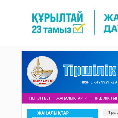
TIRSHILIK-TYNYSY.KZ 
НЕГІЗГІ БЕТ
ЖАҢАЛЫҚТАР
ТІРШІЛІК ТЫ
ЖАҢАЛЫҚТАР
Тірші