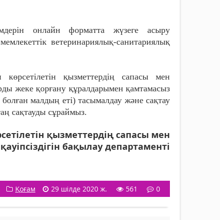
дерін онлайн форматта жүзеге асыру
емлекеттік ветеринариялық-санитариялық
 көрсетілетін қызметтердің сапасы мен
дарды жеке қорғану құралдарымен қамтамасыз
 болған малдың еті) тасымалдау және сақтау
аң сақтауды сұраймыз.
сетілетін қызметтердің сапасы мен
қауіпсіздігін бақылау департаменті
Қоғам
29 шілде 2020 ж.
561
0