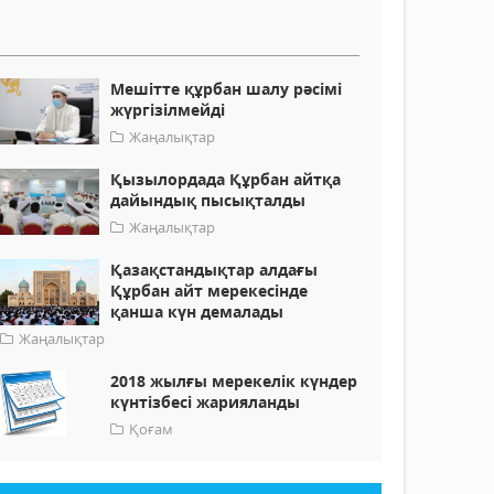
Мешітте құрбан шалу рәсімі
жүргізілмейді
Жаңалықтар
Қызылордада Құрбан айтқа
дайындық пысықталды
Жаңалықтар
Қазақстандықтар алдағы
Құрбан айт мерекесінде
қанша күн демалады
Жаңалықтар
2018 жылғы мерекелік күндер
күнтізбесі жарияланды
Қоғам