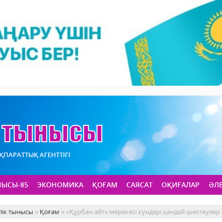
АҚПАРАТТЫҚ АГЕНТТІГІ
НЫСЫ-85
ЭКОНОМИКА
ҚОҒАМ
САЯСАТ
ОҚИҒАЛАР
ӘЛ
лік тынысы
»
Қоғам
» «Құрбан айт» мерекесі күндері қандай шектеулер 