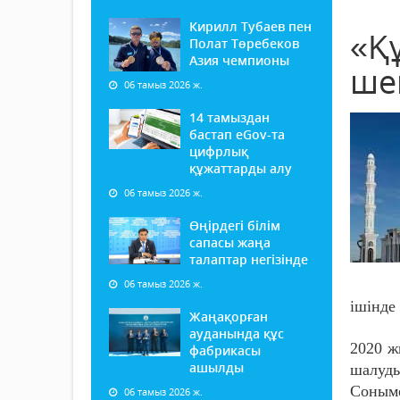
Кирилл Тубаев пен
«Қ
Полат Төребеков
Азия чемпионы
ше
06 тамыз 2026 ж.
14 тамыздан
бастап еGov-та
цифрлық
құжаттарды алу
06 тамыз 2026 ж.
Өңірдегі білім
сапасы жаңа
талаптар негізінде
06 тамыз 2026 ж.
ішінде
Жаңақорған
ауданында құс
2020 ж
фабрикасы
ашылды
шалуды
Соныме
06 тамыз 2026 ж.