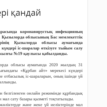
ері қандай
расында коронавирустық инфекцияның
а Қызылорда облысының Бас мемлекеттік
ерінің Қызылорда облысы аумағында
 күндері іс-шаралар өткізуге тыйым салу
0 жылғы №19 қаулысы қабылданды.
лорда облысы аумағында 2020 жылдың 31
ығындағы «Құрбан айт» мерекесі күндері
не отбасылық іс-шараларын, оның ішінде үй
саллынды.
н белгіленген онлайн режимінде құрбандық
 мал сату базары қызметі тоқтатылады.
көліктерде және жеке үй иеліктерінде мал