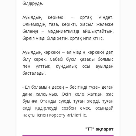
білдіруде.
Ауылдың көркеюі – ортақ міндет.
Өлкеміздің таза, көрікті, жасыл желекке
бөленуі – мәдениетімізді айшықтайтын,
бірлігімізді білдіретін, ортақ игілікті іс.
Ауылдың көркеюі – еліміздің көркеюі деп
білу керек. Себебі бүкіл қазақы болмыс
пен ұлт­тық құндылық осы ауылдан
басталады.
«Ел боламын десең – бесігіңді түзе» деген
дана хал­қымыз. Өсіп келе жатқан жас
буынға Отанды сүюді, туған жер­ді, туған
елді қадірлеуді сөзбен емес, осындай
нақты іс­пен көрсету игілікті іс.
"ТТ" ақпарат