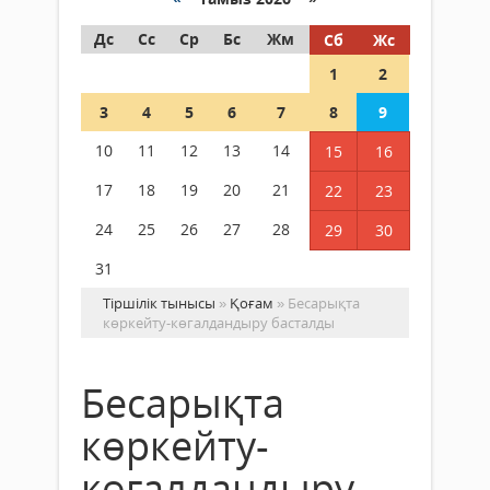
Дс
Сс
Ср
Бс
Жм
Сб
Жс
1
2
3
4
5
6
7
8
9
10
11
12
13
14
15
16
17
18
19
20
21
22
23
24
25
26
27
28
29
30
31
Тіршілік тынысы
»
Қоғам
» Бесарықта
көркейту-көгалдандыру басталды
Бесарықта
көркейту-
көгалдандыру