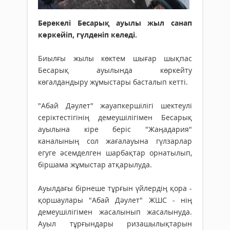
Берекелі Бесарық ауылы жыл санап
көркейіп, гүлденіп келеді.
Биылғы жылы көктем шығар шықпас
Бесарық ауылында көркейту
көгалдандыру жұмыстары басталып кетті.
"Абай Дәулет" жауапкершілігі шектеулі
серіктестігінің демеушілігімен Бесарық
ауылына кіре беріс "Жаңадария"
каналының сол жағалауына гүлзарлар
егуге әсемделген шарбақтар орнатылып,
біршама жұмыстар атқарылуда.
Ауылдағы бірнеше тұрғын үйлердің қора -
қоршаулары "Абай Дәулет" ЖШС - нің
демеушілігімен жасалынып жасалынуда.
Ауыл тұрғындары ризашылықтарын