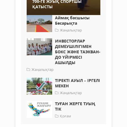
700-ГЕ ЖУЫҚ СПОРТШЫ
ҚАТЫСТЫ
Аймақ басшысы
Бесарықта
Жаңалықтар
ИНВЕСТОРЛАР
ДЕМЕУШІЛІГІМЕН
БОКС ЖӘНЕ ТАЭКВАН-
ДО ҮЙІРМЕСІ
АШЫЛДЫ
Жаңалықтар
ТІРЕКТІ АУЫЛ – ІРГЕЛІ
МЕКЕН
Жаңалықтар
ТУҒАН ЖЕРГЕ ТУЫҢ
ТІК
Қоғам