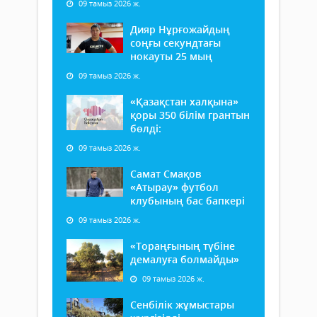
09 тамыз 2026 ж.
Дияр Нұрғожайдың
соңғы секундтағы
нокауты 25 мың
09 тамыз 2026 ж.
«Қазақстан халқына»
қоры 350 білім грантын
бөлді:
09 тамыз 2026 ж.
Самат Смақов
«Атырау» футбол
клубының бас бапкері
09 тамыз 2026 ж.
«Тораңғының түбіне
демалуға болмайды»
09 тамыз 2026 ж.
Сенбілік жұмыстары