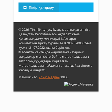
Пікір қалдыру
© 2026. Tirshilik-tynysy.kz ақпараттық агенттігі.
Қазақстан Республикасы Ақпарат және
Қоғамдық даму министрлігі, Ақпарат
комитетінің тіркеу туралы № KZ80VPY00052424
куәлігі 21.07.2022 жылы берілген.
® Агенттік сайтында жарияланған барлық
мақалалар мен фото-бейне материалдардың
авторлық құқықтары қорғалған.
Материалдарды пайдаланған жағдайда сілтеме
жасалуы міндетті.
Меншік иесі:
«Сыр медиа»
ЖШС.