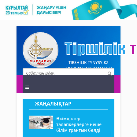
TIRSHILIK-TYNYSY.KZ
АҚПАРАТТЫҚ АГЕНТТІГІ
ЖАҢАЛЫҚТАР
Әкімдіктер
талапкерлерге неше
білім грантын бөлді