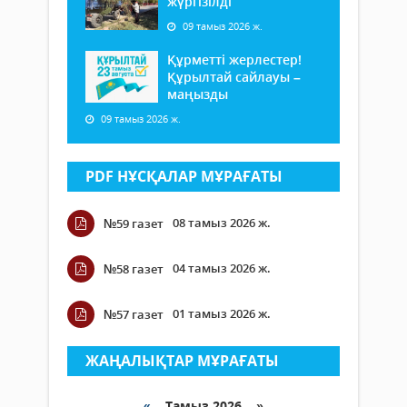
жүргізілді
09 тамыз 2026 ж.
Құрметті жерлестер!
Құрылтай сайлауы –
маңызды
09 тамыз 2026 ж.
PDF НҰСҚАЛАР МҰРАҒАТЫ
08 тамыз 2026 ж.
№59 газет
04 тамыз 2026 ж.
№58 газет
01 тамыз 2026 ж.
№57 газет
ЖАҢАЛЫҚТАР МҰРАҒАТЫ
«
Тамыз 2026 »