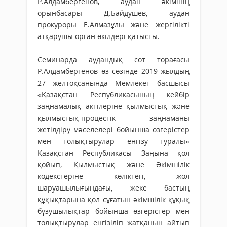
Р.Алдамбергенов, аудан әкімінің
орынбасары Д.Байдушев, аудан
прокуроры Е.Алмазұлы және жергілікті
атқарушы орган өкілдері қатысты.
Семинарда аудандық сот төрағасы
Р.Алдамбергенов өз сөзінде 2019 жылдың
27 желтоқсанында Мемлекет басшысы
«Қазақстан Республикасының кейбір
заңнамалық актілеріне қылмыстық және
қылмыстық-процестік заңнаманы
жетілдіру мәселелері бойынша өзгерістер
мен толықтырулар енгізу туралы»
Қазақстан Республикасы Заңына қол
қойып, Қылмыстық және Әкімшілік
кодекстеріне көліктегі, жол
шаруашылығындағы, жеке бастың
құқықтарына қол сұғатын әкімшілік құқық
бұзушылықтар бойынша өзгерістер мен
толықтырулар енгізіліп жатқанын айтып