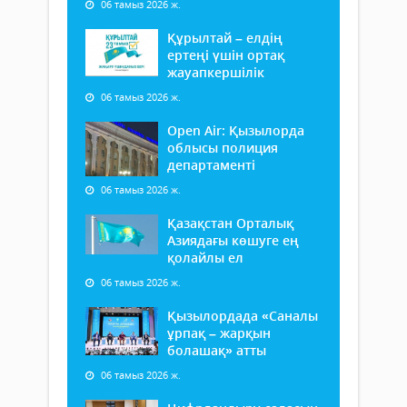
06 тамыз 2026 ж.
Құрылтай – елдің
ертеңі үшін ортақ
жауапкершілік
06 тамыз 2026 ж.
Open Air: Қызылорда
облысы полиция
департаменті
06 тамыз 2026 ж.
Қазақстан Орталық
Азиядағы көшуге ең
қолайлы ел
06 тамыз 2026 ж.
Қызылордада «Саналы
ұрпақ – жарқын
болашақ» атты
06 тамыз 2026 ж.