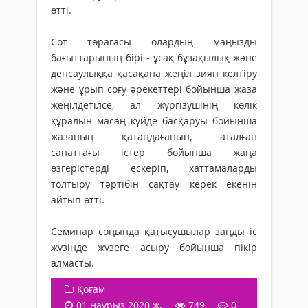
өтті.
Сот төрағасы олардың маңызды
бағыттарының бірі - ұсақ бұзақылық және
денсаулыққа қасақана жеңіл зиян келтіру
және ұрып соғу әрекеттері бойынша жаза
жеңілдетілсе, ал жүргізушінің көлік
құралын масаң күйде басқаруы бойынша
жазаның қатаңдағанын, аталған
санаттағы істер бойынша жаңа
өзгерістерді ескеріп, хаттамаларды
толтыру тәртібін сақтау керек екенін
айтып өтті.
Семинар соңында қатысушылар заңды іс
жүзінде жүзеге асыру бойынша пікір
алмасты.
Қоғам
01 наурыз 2020 ж.
749
0