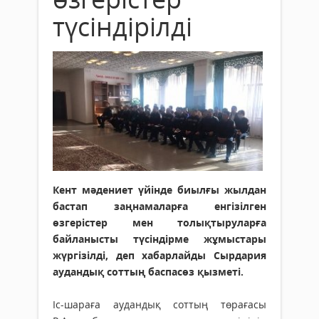
түсіндірілді
Кент мәдениет үйінде биылғы жылдан
бастап заңнамаларға енгізілген
өзгерістер мен толықтыруларға
байланысты түсіндірме жұмыстары
жүргізілді, деп хабарлайды Сырдария
аудандық соттың баспасөз қызметі.
Іс-шараға аудандық соттың төрағасы