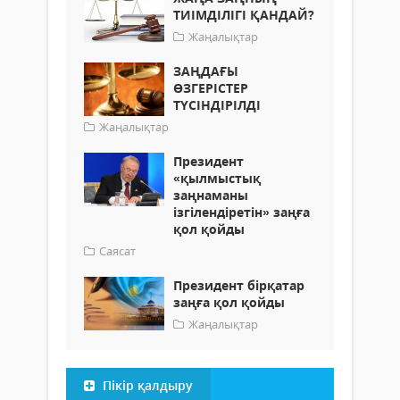
ТИІМДІЛІГІ ҚАНДАЙ?
Жаңалықтар
ЗАҢДАҒЫ
ӨЗГЕРІСТЕР
ТҮСІНДІРІЛДІ
Жаңалықтар
Президент
«қылмыстық
заңнаманы
ізгілендіретін» заңға
қол қойды
Саясат
Президент бірқатар
заңға қол қойды
Жаңалықтар
Пікір қалдыру