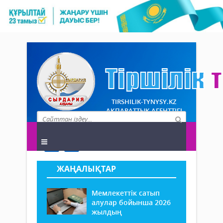
TIRSHILIK-TYNYSY.KZ
АҚПАРАТТЫҚ АГЕНТТІГІ
ЖАҢАЛЫҚТАР
Мемлекеттік сатып
алулар бойынша 2026
жылдың