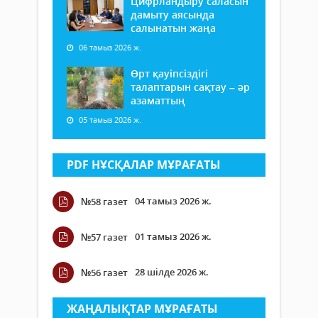
Цифрландыру саласын
дамыту аясында
салынатын жаңа
06 тамыз 2026 ж.
Өрт қауіпсіздігі
талаптарын сақтау – әр
азаматтың
05 тамыз 2026 ж.
PDF НҰСҚАЛАР МҰРАҒАТЫ
04 тамыз 2026 ж.
№58 газет
01 тамыз 2026 ж.
№57 газет
28 шілде 2026 ж.
№56 газет
ЖАҢАЛЫҚТАР МҰРАҒАТЫ