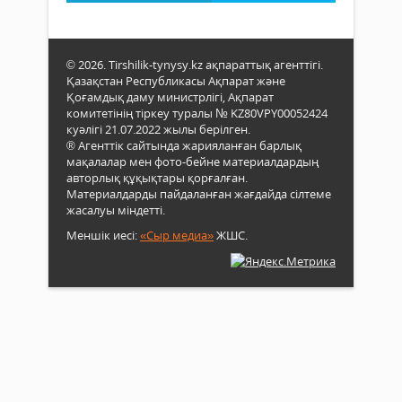
© 2026. Tirshilik-tynysy.kz ақпараттық агенттігі.
Қазақстан Республикасы Ақпарат және
Қоғамдық даму министрлігі, Ақпарат
комитетінің тіркеу туралы № KZ80VPY00052424
куәлігі 21.07.2022 жылы берілген.
® Агенттік сайтында жарияланған барлық
мақалалар мен фото-бейне материалдардың
авторлық құқықтары қорғалған.
Материалдарды пайдаланған жағдайда сілтеме
жасалуы міндетті.
Меншік иесі:
«Сыр медиа»
ЖШС.