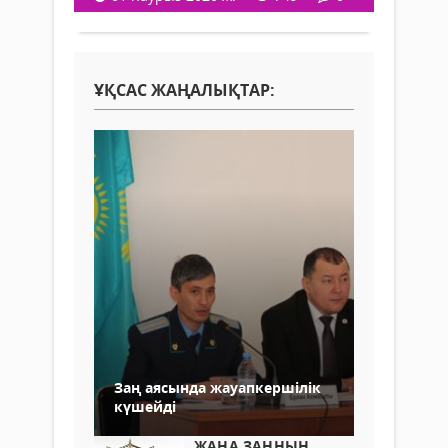
ҰҚСАС ЖАҢАЛЫҚТАР:
Заң аясында жауапкершілік
күшейді
ЖАҢА ЗАҢНЫҢ