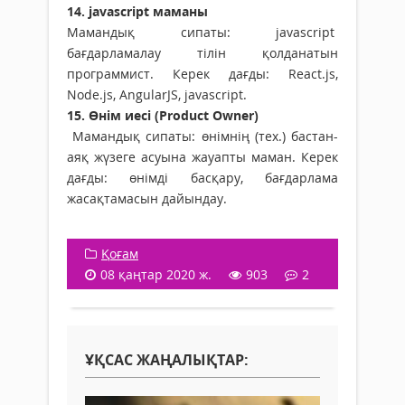
14. jаvascript маманы
Мамандық сипаты: jаvascript
бағдарламалау тілін қолданатын
программист. Керек дағды: React.js,
Node.js, AngularJS, jаvascript.
15. Өнім иесі (Product Owner)
Мамандық сипаты: өнімнің (тех.) бастан-
аяқ жүзеге асуына жауапты маман. Керек
дағды: өнімді басқару, бағдарлама
жасақтамасын дайындау.
Қоғам
08 қаңтар 2020 ж.
903
2
ҰҚСАС ЖАҢАЛЫҚТАР: