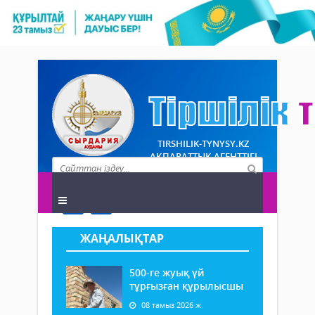
TIRSHILIK-TYNYSY.KZ
АҚПАРАТТЫҚ АГЕНТТІГІ
ЖАҢАЛЫҚТАР
500-ге жуық үй
тұрғызған құрылысшы
08 тамыз 2026 ж.