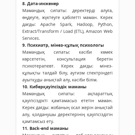
8. Дата-инженер
Мамандық сипаты: деректерді алуға,
өңдеуге, жүктеуге қабілетті маман. Керек
дағды: Apache Spark, Hadoop, Python,
Extract/Transform / Load (ETL), Amazon Web
Services.
9. Психиатр, мінез-құлық психологы
Мамандық сипаты: кәсіби көмек
көрсететін, консультация беретін
психотерапевт. Керек дағды: мінез-
құлықты талдай білу, аутизм спектріндегі
ауытқуды анықтай алу, кәсіби білім.
10. Киберқауіпсіздік маманы
Мамандық сипаты: ақпараттық
қауіпсіздікті қамтамасыз ететін маман.
Керек дағды: жобаның осал жерін анықтай
алу, қолданушы деректерінің қауіпсіздігін
қамтамсыз ету.
11. Back-end маманы