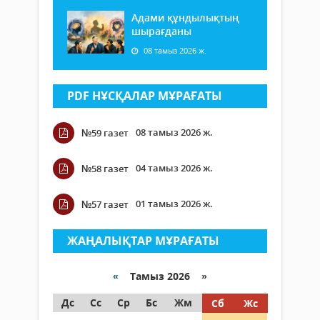
Адами құндылықтың
шырағданы
08 тамыз 2026 ж.
PDF НҰСҚАЛАР МҰРАҒАТЫ
08 тамыз 2026 ж.
№59 газет
04 тамыз 2026 ж.
№58 газет
01 тамыз 2026 ж.
№57 газет
ЖАҢАЛЫҚТАР МҰРАҒАТЫ
«
Тамыз 2026 »
Дс
Сс
Ср
Бс
Жм
Сб
Жс