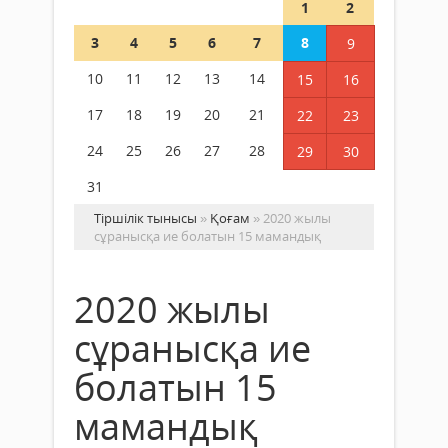
1
2
3
4
5
6
7
8
9
10
11
12
13
14
15
16
17
18
19
20
21
22
23
24
25
26
27
28
29
30
31
Тіршілік тынысы
»
Қоғам
» 2020 жылы
сұранысқа ие болатын 15 мамандық
2020 жылы
сұранысқа ие
болатын 15
мамандық