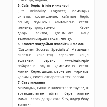
5. Сайт беріктігінің инженері
(Site Reliability Engineer) Мамандық
сипаты: қосымшаның, сайттың берік,
сенімді жұмысын қамтамасыз ететін
инженер-программист. Керек
дағды: сайтқа, қосымшаға жаңа
технологияларды таңдап, енгізу.
6. Клиент жағдайын жасайтын маман
(Customer Success Specialists) Мамандық
сипаты: клиенттің сервиске көңілі
толғанын, сервис мүмкіндіктерін
пайдалана алуын қамтамасыз ететін
маман. Керек дағды: маркетинг, жарнама,
қаржы қызметі, ақпараттық технология.
7. Сату маманы
Мамандық сипаты: клиенттерге тауардың
артықшылығын айтып бере алатын
маман. Керек дағды: сата білу, лидер болу,
эмпатия.