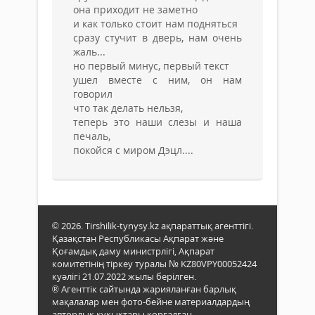
она приходит не заметно
и как только стоит нам подняться
сразу стучит в дверь, нам очень
жаль...
но первый минус, первый текст
ушел вместе с ним, он нам
говорил
что так делать нельзя,
теперь это наши слезы и наша
печаль,
покойся с миром Дэцл....
© 2026. Tirshilik-tynysy.kz ақпараттық агенттігі.
Қазақстан Республикасы Ақпарат және
Қоғамдық даму министрлігі, Ақпарат
комитетінің тіркеу туралы № KZ80VPY00052424
куәлігі 21.07.2022 жылы берілген.
® Агенттік сайтында жарияланған барлық
мақалалар мен фото-бейне материалдардың
авторлық құқықтары қорғалған.