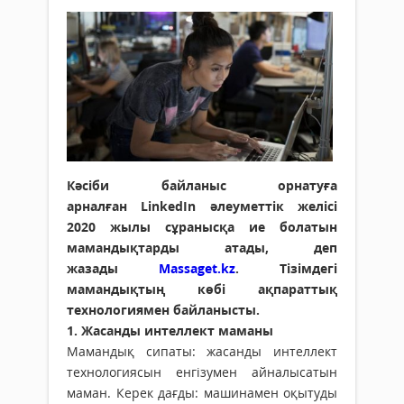
Кәсіби байланыс орнатуға
арналған LinkedIn әлеуметтік желісі
2020 жылы сұранысқа ие болатын
мамандықтарды атады, деп
жазады
Massaget.kz
. Тізімдегі
мамандықтың көбі ақпараттық
технологиямен байланысты.
1. Жасанды интеллект маманы
Мамандық сипаты: жасанды интеллект
технологиясын енгізумен айналысатын
маман. Керек дағды: машинамен оқытуды