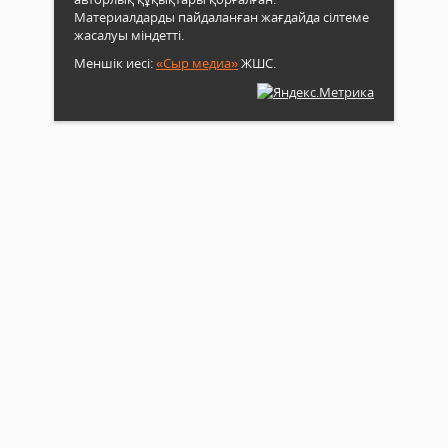
Материалдарды пайдаланған жағдайда сілтеме
жасалуы міндетті.
Меншік иесі:
«Сыр медиа»
ЖШС.