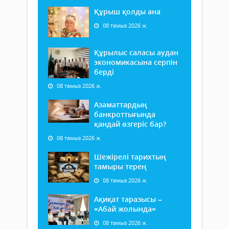
Құрыш қолды ана
08 тамыз 2026 ж.
Құрылыс саласы аудан
экономикасына серпін
берді
08 тамыз 2026 ж.
Азаматтардың
банкроттығында
қандай өзгеріс бар?
08 тамыз 2026 ж.
Шежірелі тарихтың
тамыры терең
08 тамыз 2026 ж.
Ақиқат таразысы –
«Абай жолында»
08 тамыз 2026 ж.