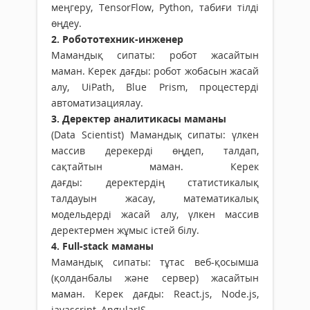
меңгеру, TensorFlow, Python, табиғи тілді
өңдеу.
2. Робототехник-инженер
Мамандық сипаты: робот жасайтын
маман. Керек дағды: робот жобасын жасай
алу, UiPath, Blue Prism, процестерді
автоматизациялау.
3. Деректер аналитикасы маманы
(Data Scientist) Мамандық сипаты: үлкен
массив дерекерді өңдеп, талдап,
сақтайтын маман. Керек
дағды: деректердің статистикалық
талдауын жасау, математикалық
модельдерді жасай алу, үлкен массив
деректермен жұмыс істей білу.
4. Full-stack маманы
Мамандық сипаты: тұтас веб-қосымша
(қолданбалы және сервер) жасайтын
маман. Керек дағды: React.js, Node.js,
jаvascript, AngularJS.