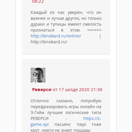
08:22
Каждый из нас уверен, что он
важнее и лучше других, но только
дураки и тупицы имеют смелость
признаться в этом. ======
http://kinokard.ru/online/
|
http://kinokard.ru/
Реверси
от 17 шілде 2020 21:36
Отлично сказано, попробую
перефразировать игры онлайн на
З-Гэйм лучшие логические типа
РЕВЕРСИ -
https://z-
game.xyz
пасьянс паук тоже
крут. никто не знает пощады