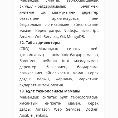
Мамандық сипаты: веб-қосымшаның
әкімшілік-бағдарламалық бөлігімен,
жүйенің ішкі мазмұнымен, деректер
базасымен, архитектурасы мен
бағдарлама логикасымен айналысатын
маман. Керек дағды: Node.js, jаvascript,
Amazon Web Services, Git, MongoDB.
12. Табыс директоры
(CRO) Мамандық сипаты: веб-
қосымшаның әкімшілік-бағдарламалық
бөлігімен, жүйенің ішкі мазмұнымен,
деректер базасымен, бағдарлама
логикасымен айналысатын маман. Керек
дағды: қаржы, жарнама, маркетинг,
ақпараттық технология.
13. Бұлт технологиясы маманы
Мамандық сипаты: бұлт технологиясын
жасайтын, енгізетін маман. Керек
дағды: Amazon Web Services, Docker,
Ansible, Jenkins.