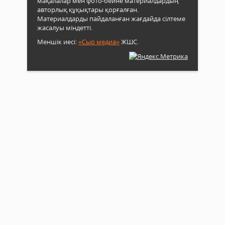
мақалалар мен фото-бейне материалдардың
авторлық құқықтары қорғалған.
Материалдарды пайдаланған жағдайда сілтеме
жасалуы міндетті.
Меншік иесі:
«Сыр медиа»
ЖШС.