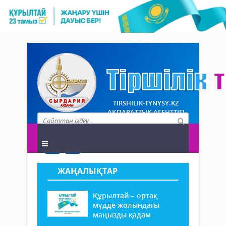
TIRSHILIK-TYNYSY.KZ
АҚПАРАТТЫҚ АГЕНТТІГІ
ЖАҢАЛЫҚТАР
Құрылтай – ортақ
мүдде жолындағы
маңызды қадам