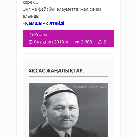
керек...
Әңгіме фейсбук әлеуметтік желісінен
алынды
«Қамшы» сілтейді
Қоғам
04 ақпан 2018 ж.
2 608
2
ҰҚСАС ЖАҢАЛЫҚТАР: