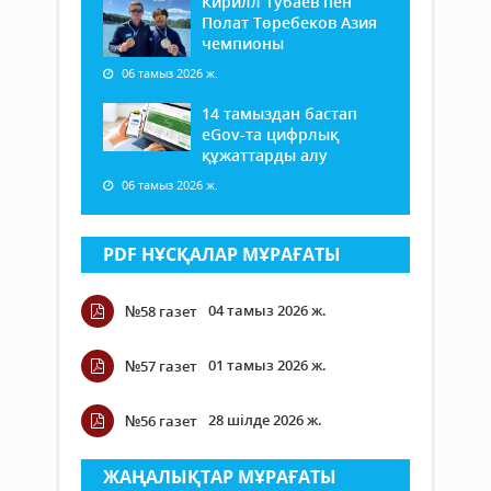
Кирилл Тубаев пен
Полат Төребеков Азия
чемпионы
06 тамыз 2026 ж.
14 тамыздан бастап
еGov-та цифрлық
құжаттарды алу
06 тамыз 2026 ж.
PDF НҰСҚАЛАР МҰРАҒАТЫ
04 тамыз 2026 ж.
№58 газет
01 тамыз 2026 ж.
№57 газет
28 шілде 2026 ж.
№56 газет
ЖАҢАЛЫҚТАР МҰРАҒАТЫ