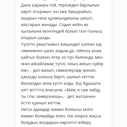
Дала қараңғы ғой, терезеден барлығын
көріп отырмын: екі көзі бақырайып,
ақырын ғана құлағындағыны шешті,
аяқтарын жинады. Содан кейін өз
қылығына өкінгендей болып тып-тыныш
отырып қалды.
Түсетін уақытымыз жақындап қалған еді,
сөмкемнен қағаз алдым да, «Менің анам
қайтыс болған, егер ол тірі болғанда, мен
оған айғайламақ түгілі, оның аяғын сүйер
ем», - деп жазып, сөмкелерімді жинап,
қағазды қолына беріп, шығып кеттім.
Вокзалдан ағам күтіп алды. Бір бұрышта
әлгі жігіттің анасына: «Мам, я сам зайду,
ты спи, замерзнешь», - деп жатқанын
естіп қуанып кеттім.
Негізі адамдар жаман болғысы келіп
жаман болмайды екен, тек оларға жақсы
болудың жолдарын көрсетіп жіберу