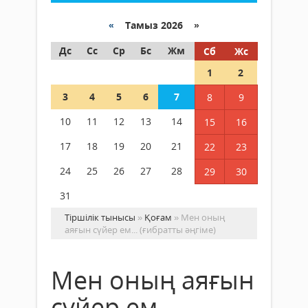
«
Тамыз 2026 »
Дс
Сс
Ср
Бс
Жм
Сб
Жс
1
2
3
4
5
6
7
8
9
10
11
12
13
14
15
16
17
18
19
20
21
22
23
24
25
26
27
28
29
30
31
Тіршілік тынысы
»
Қоғам
» Мен оның
аяғын сүйер ем... (ғибратты әңгіме)
Мен оның аяғын
сүйер ем...