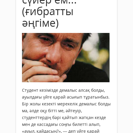
(ғибратты
әңгіме)
Студент кезімізде демалыс алсақ болды,
ауылдағы үйге қарай асығып тұратынбыз.
Бір жолы кезекті мерекелік демалыс болды
ма, әлде оқу бітті ме, әйтеуір,
студенттердің бәрі қайтып жатқан кезде
мен де кассадағы соңғы билетті алып,
«ауыл, қайдасың?», — деп үйге қарай