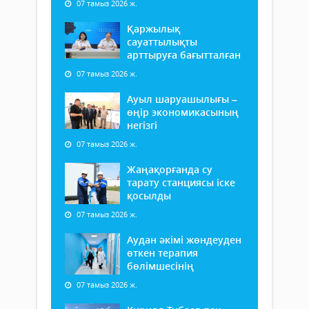
07 тамыз 2026 ж.
Қаржылық
сауаттылықты
арттыруға бағытталған
07 тамыз 2026 ж.
Ауыл шаруашылығы –
өңір экономикасының
негізгі
07 тамыз 2026 ж.
Жаңақорғанда су
тарату станциясы іске
қосылды
07 тамыз 2026 ж.
Аудан әкімі жөндеуден
өткен терапия
бөлімшесінің
07 тамыз 2026 ж.