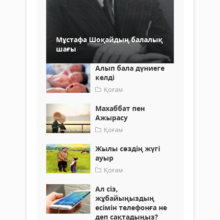
Мұстафа Шоқайдың балалық
шағы
Алып бала дүниеге
келді
Қоғам
Махаббат пен
Ажырасу
Қоғам
Жылы сөздің жүгі
ауыр
Қоғам
Ал сіз,
жұбайыңыздың
есімін телефонға не
деп сақтадыңыз?