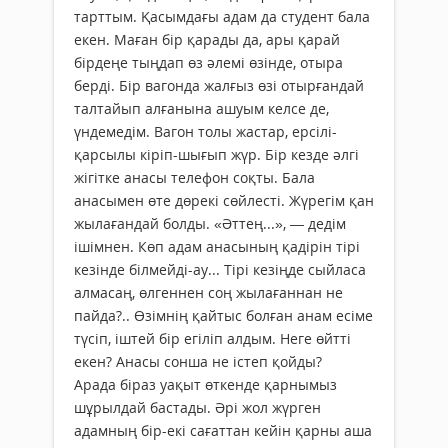
тарттым. Қасымдағы адам да студент бала
екен. Маған бір қарады да, ары қарай
бірдеңе тыңдап өз әлемі өзінде, отыра
берді. Бір вагонда жалғыз өзі отырғандай
талтайып алғанына ашуым келсе де,
үндемедім. Вагон толы жастар, ерсілі-
қарсылы кіріп-шығып жүр. Бір кезде әлгі
жігітке анасы телефон соқты. Бала
анасымен өте дөрекі сөйлесті. Жүрегім қан
жылағандай болды. «Әттең...», — дедім
ішімнен. Көп адам анасының қадірін тірі
кезінде білмейді-ау... Тірі кезіңде сыйласа
алмасаң, өлгеннен соң жылағаннан не
пайда?.. Өзімнің қайтыс болған анам есіме
түсіп, іштей бір егіліп алдым. Неге өйтті
екен? Анасы сонша не істеп қойды?
Арада біраз уақыт өткенде қарнымыз
шұрылдай бастады. Әрі жол жүрген
адамның бір-екі сағаттан кейін қарны аша