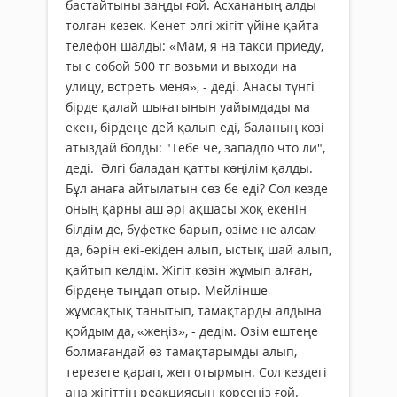
бастайтыны заңды ғой. Асхананың алды
толған кезек. Кенет әлгі жігіт үйіне қайта
телефон шалды: «Мам, я на такси приеду,
ты с собой 500 тг возьми и выходи на
улицу, встреть меня», - деді. Анасы түнгі
бірде қалай шығатынын уайымдады ма
екен, бірдеңе дей қалып еді, баланың көзі
атыздай болды: "Тебе че, западло что ли",
деді. Әлгі баладан қатты көңілім қалды.
Бұл анаға айтылатын сөз бе еді? Сол кезде
оның қарны аш әрі ақшасы жоқ екенін
білдім де, буфетке барып, өзіме не алсам
да, бәрін екі-екіден алып, ыстық шай алып,
қайтып келдім. Жігіт көзін жұмып алған,
бірдеңе тыңдап отыр. Мейлінше
жұмсақтық танытып, тамақтарды алдына
қойдым да, «жеңіз», - дедім. Өзім ештеңе
болмағандай өз тамақтарымды алып,
терезеге қарап, жеп отырмын. Сол кездегі
ана жігіттің реакциясын көрсеңіз ғой.