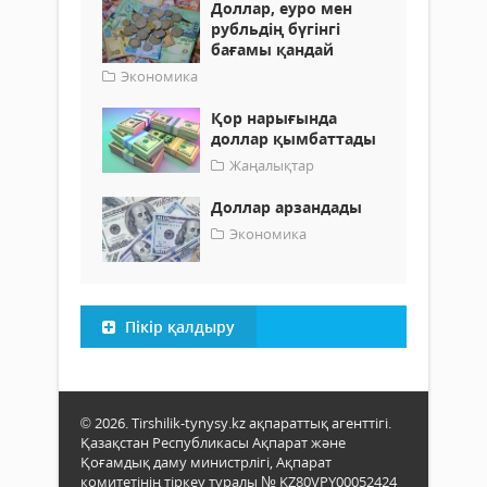
Доллар, еуро мен
рубльдің бүгінгі
бағамы қандай
Экономика
Қор нарығында
доллар қымбаттады
Жаңалықтар
Доллар арзандады
Экономика
Пікір қалдыру
© 2026. Tirshilik-tynysy.kz ақпараттық агенттігі.
Қазақстан Республикасы Ақпарат және
Қоғамдық даму министрлігі, Ақпарат
комитетінің тіркеу туралы № KZ80VPY00052424