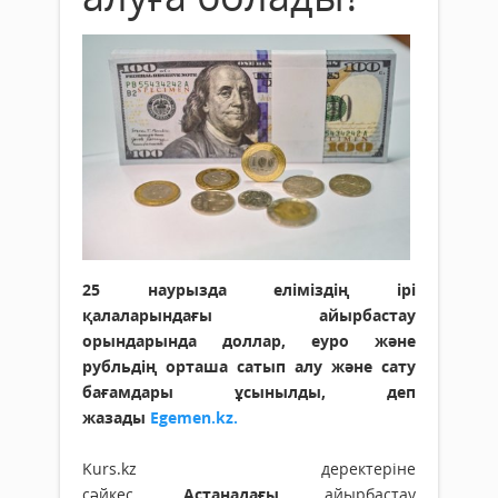
25 наурызда еліміздің ірі
қалаларындағы айырбастау
орындарында доллар, еуро және
рубльдің орташа сатып алу және сату
бағамдары ұсынылды,
деп
жазады
Egemen.kz.
Kurs.kz деректеріне
сәйкес,
Астанадағы
айырбастау