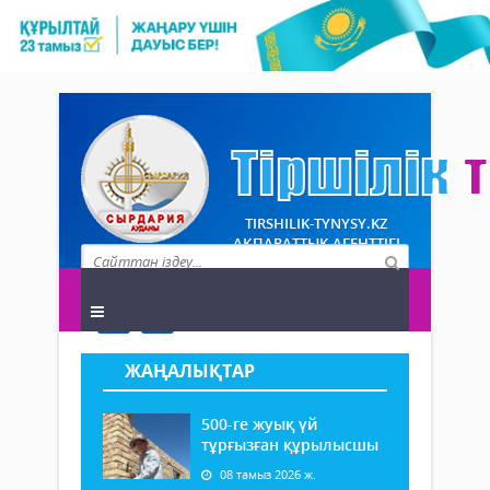
TIRSHILIK-TYNYSY.KZ
АҚПАРАТТЫҚ АГЕНТТІГІ
ЖАҢАЛЫҚТАР
500-ге жуық үй
тұрғызған құрылысшы
08 тамыз 2026 ж.