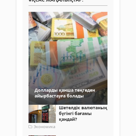
Долларды қанша теңгеден
айырбастауға болады
Шетелдік валютаның
бүгінгі бағамы
қандай?
Экономика