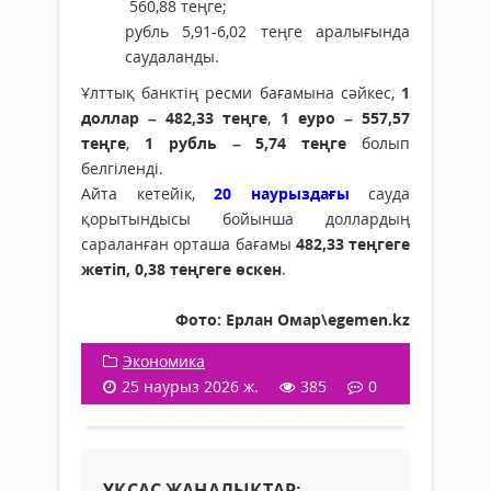
560,88 теңге;
рубль 5,91-6,02 теңге аралығында
саудаланды.
Ұлттық банктің ресми бағамына сәйкес,
1
доллар – 482,33 теңге
,
1 еуро – 557,57
теңге
,
1 рубль – 5,74 теңге
болып
белгіленді.
Айта кетейік,
20 наурыздағы
сауда
қорытындысы бойынша доллардың
сараланған орташа бағамы
482,33 теңгеге
жетіп, 0,38 теңгеге өскен
.
Фото: Ерлан Омар\egemen.kz
Экономика
25 наурыз 2026 ж.
385
0
ҰҚСАС ЖАҢАЛЫҚТАР: