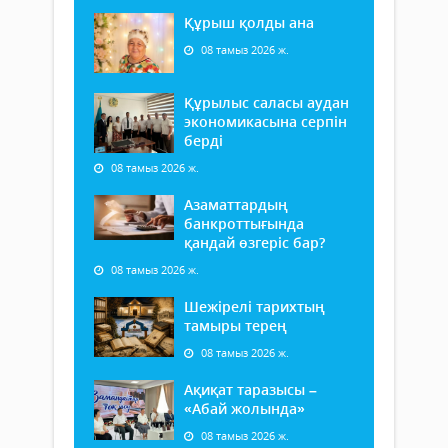
Құрыш қолды ана
08 тамыз 2026 ж.
Құрылыс саласы аудан
экономикасына серпін
берді
08 тамыз 2026 ж.
Азаматтардың
банкроттығында
қандай өзгеріс бар?
08 тамыз 2026 ж.
Шежірелі тарихтың
тамыры терең
08 тамыз 2026 ж.
Ақиқат таразысы –
«Абай жолында»
08 тамыз 2026 ж.