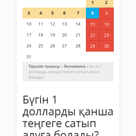
1
2
3
4
5
6
7
8
9
10
11
12
13
14
15
16
17
18
19
20
21
22
23
24
25
26
27
28
29
30
31
Тіршілік тынысы
»
Экономика
» Бүгін 1
долларды қанша теңгеге сатып алуға
болады?
Бүгін 1
долларды қанша
теңгеге сатып
алуға болады?