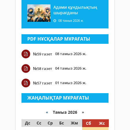
Адами құндылықтың
шырағданы
08 тамыз 2026 ж.
PDF НҰСҚАЛАР МҰРАҒАТЫ
08 тамыз 2026 ж.
№59 газет
04 тамыз 2026 ж.
№58 газет
01 тамыз 2026 ж.
№57 газет
ЖАҢАЛЫҚТАР МҰРАҒАТЫ
«
Тамыз 2026 »
Дс
Сс
Ср
Бс
Жм
Сб
Жс