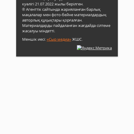
куәлігі 21.07.2022 жылы берілген.
® Агенттік сайтында жарияланған барлық
мақалалар мен фото-бейне материалдардың
авторлық құқықтары қорғалған.
Материалдарды пайдаланған жағдайда сілтеме
жасалуы міндетті.
Меншік иесі:
«Сыр медиа»
ЖШС.