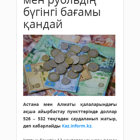
бүгінгі бағамы
қандай
Астана мен Алматы қалаларындағы
ақша айырбастау пункттерінде доллар
526 – 532 теңгеден саудаланып жатыр,
деп хабарлайды
Кaz.inform.kz.