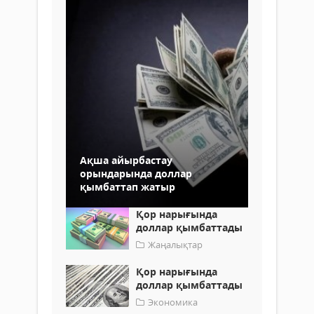
Ақша айырбастау
орындарында доллар
қымбаттап жатыр
Қор нарығында
доллар қымбаттады
Жаңалықтар
Қор нарығында
доллар қымбаттады
Экономика