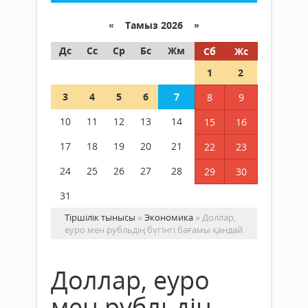
«
Тамыз 2026 »
Дс
Сс
Ср
Бс
Жм
Сб
Жс
1
2
3
4
5
6
7
8
9
10
11
12
13
14
15
16
17
18
19
20
21
22
23
24
25
26
27
28
29
30
31
Тіршілік тынысы
»
Экономика
» Доллар,
еуро мен рубльдің бүгінгі бағамы қандай
Доллар, еуро
мен рубльдің