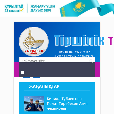
TIRSHILIK-TYNYSY.KZ
АҚПАРАТТЫҚ АГЕНТТІГІ
ЖАҢАЛЫҚТАР
Кирилл Тубаев пен
Полат Төребеков Азия
чемпионы