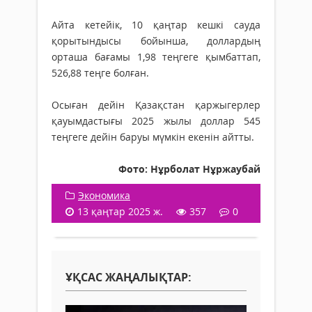
Айта кетейік, 10 қаңтар кешкі сауда
қорытындысы бойынша, доллардың
орташа бағамы 1,98 теңгеге қымбаттап,
526,88 теңге болған.
Осыған дейін Қазақстан қаржыгерлер
қауымдастығы 2025 жылы доллар 545
теңгеге дейін баруы мүмкін екенін айтты.
Фото: Нұрболат Нұржаубай
Экономика
13 қаңтар 2025 ж.
357
0
ҰҚСАС ЖАҢАЛЫҚТАР: