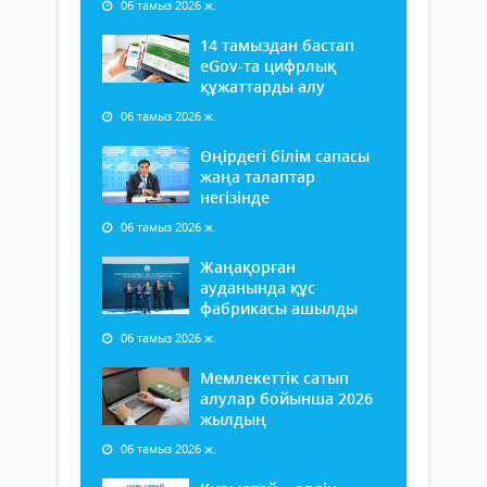
06 тамыз 2026 ж.
14 тамыздан бастап
еGov-та цифрлық
құжаттарды алу
06 тамыз 2026 ж.
Өңірдегі білім сапасы
жаңа талаптар
негізінде
06 тамыз 2026 ж.
Жаңақорған
ауданында құс
фабрикасы ашылды
06 тамыз 2026 ж.
Мемлекеттік сатып
алулар бойынша 2026
жылдың
06 тамыз 2026 ж.