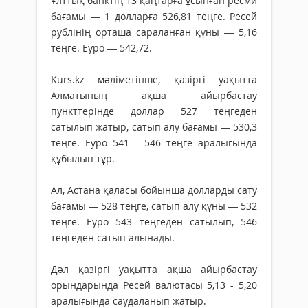
Ұлттық банктің 13 қаңтарға ұсынған ресми
бағамы — 1 долларға 526,81 теңге. Ресей
рублінің орташа сараланған құны — 5,16
теңге. Еуро — 542,72.
Kurs.kz мәліметінше, қазіргі уақытта
Алматының ақша айырбастау
пункттерінде доллар 527 теңгеден
сатылып жатыр, сатып алу бағамы — 530,3
теңге. Еуро 541— 546 теңге аралығында
құбылып тұр.
Ал, Астана қаласы бойынша долларды сату
бағамы — 528 теңге, сатып алу құны — 532
теңге. Еуро 543 теңгеден сатылып, 546
теңгеден сатып алынады.
Дәл қазіргі уақытта ақша айырбастау
орындарында Ресей валютасы 5,13 - 5,20
аралығында саудаланып жатыр.