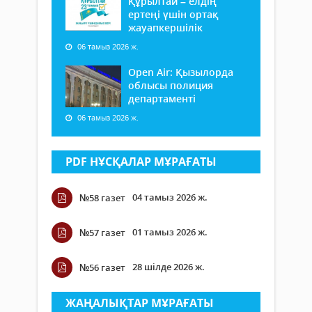
Құрылтай – елдің
ертеңі үшін ортақ
жауапкершілік
06 тамыз 2026 ж.
Open Air: Қызылорда
облысы полиция
департаменті
06 тамыз 2026 ж.
PDF НҰСҚАЛАР МҰРАҒАТЫ
04 тамыз 2026 ж.
№58 газет
01 тамыз 2026 ж.
№57 газет
28 шілде 2026 ж.
№56 газет
ЖАҢАЛЫҚТАР МҰРАҒАТЫ