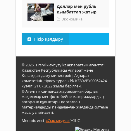
Доллар мен рубль
қымбаттап жатыр
Экономика
Пікір қалдыру
© 2026. Tirshilik-tynysy.kz ақпараттық агенттігі.
Қазақстан Республикасы Ақпарат және
Қоғамдық даму министрлігі, Ақпарат
комитетінің тіркеу туралы № KZ80VPY00052424
куәлігі 21.07.2022 жылы берілген.
® Агенттік сайтында жарияланған барлық
мақалалар мен фото-бейне материалдардың
авторлық құқықтары қорғалған.
Материалдарды пайдаланған жағдайда сілтеме
жасалуы міндетті.
Меншік иесі:
«Сыр медиа»
ЖШС.