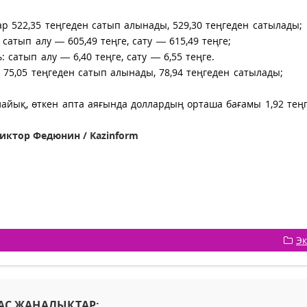
р 522,35 теңгеден сатып алынады, 529,30 теңгеден сатылады;
 сатып алу — 605,49 теңге, сату — 615,49 теңге;
: сатып алу — 6,40 теңге, сату — 6,55 теңге.
75,05 теңгеден сатып алынады, 78,94 теңгеден сатылады;
лайық, өткен апта аяғында доллардың орташа бағамы 1,92 теңге
Виктор Федюнин / Kazinform
Э
АС ЖАҢАЛЫҚТАР: