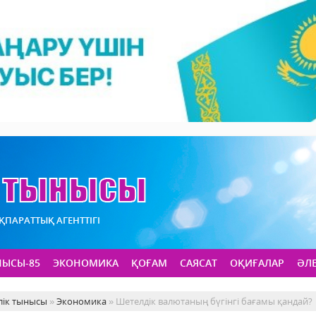
АҚПАРАТТЫҚ АГЕНТТІГІ
НЫСЫ-85
ЭКОНОМИКА
ҚОҒАМ
САЯСАТ
ОҚИҒАЛАР
ӘЛ
лік тынысы
»
Экономика
» Шетелдік валютаның бүгінгі бағамы қандай?