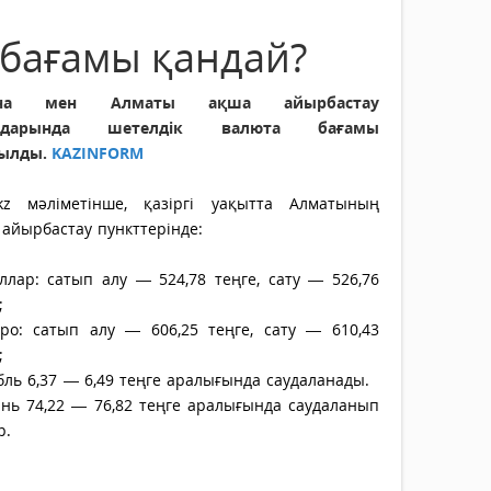
 бағамы қандай?
ана мен Алматы ақша айырбастау
ндарында шетелдік валюта бағамы
ылды.
KAZINFORM
.kz мәліметінше, қазіргі уақытта Алматының
айырбастау пункттерінде:
ллар: сатып алу — 524,78 теңге, сату — 526,76
;
ро: сатып алу — 606,25 теңге, сату — 610,43
;
ль 6,37 — 6,49 теңге аралығында саудаланады.
нь 74,22 — 76,82 теңге аралығында саудаланып
р.