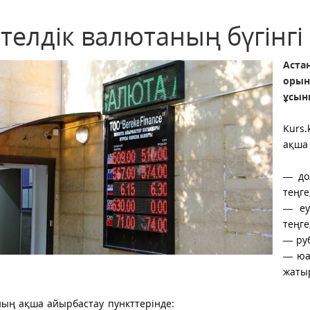
телдік валютаның бүгінгі
Аст
оры
ұсын
Kurs
ақша 
— до
теңге
— еу
теңге
— руб
— юа
жаты
ың ақша айырбастау пункттерінде: