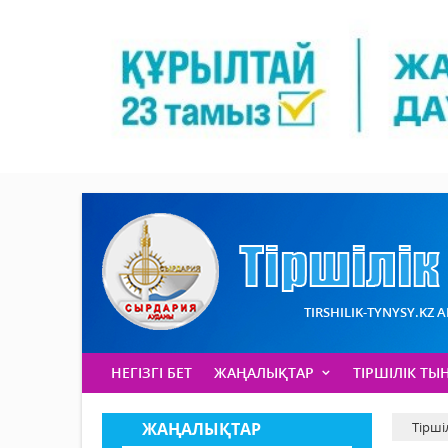
TIRSHILIK-TYNYSY.KZ 
НЕГІЗГІ БЕТ
ЖАҢАЛЫҚТАР
ТІРШІЛІК ТЫ
ЖАҢАЛЫҚТАР
Тірші