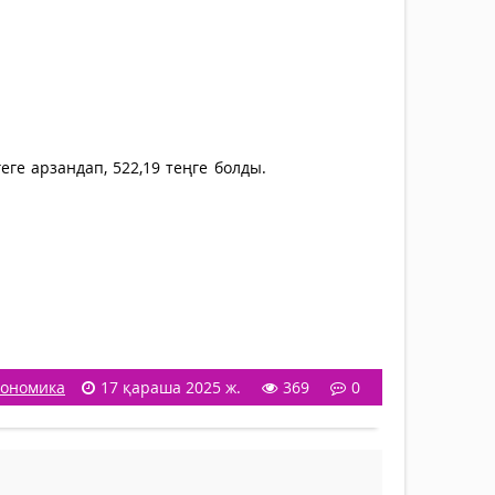
ге арзандап, 522,19 теңге болды.
кономика
17 қараша 2025 ж.
369
0