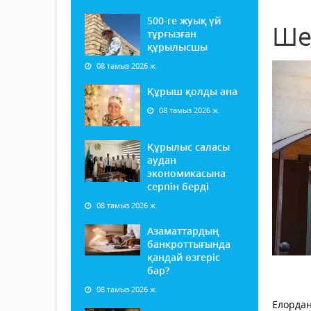
500-ге жуық үй
Ше
тұрғызған
құрылысшы
08 тамыз 2026 ж.
Құрыш қолды ана
08 тамыз 2026 ж.
Құрылыс саласы
аудан
экономикасына
серпін берді
08 тамыз 2026 ж.
Азаматтардың
банкроттығында
қандай өзгеріс
бар?
08 тамыз 2026 ж.
Елордан