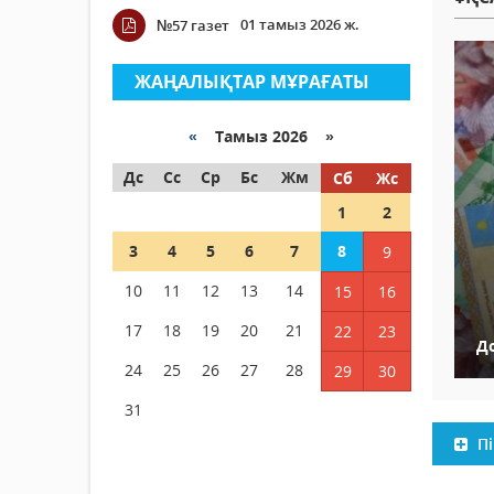
01 тамыз 2026 ж.
№57 газет
ЖАҢАЛЫҚТАР МҰРАҒАТЫ
«
Тамыз 2026 »
Дс
Сс
Ср
Бс
Жм
Сб
Жс
1
2
3
4
5
6
7
8
9
10
11
12
13
14
15
16
17
18
19
20
21
22
23
До
24
25
26
27
28
29
30
31
Пі