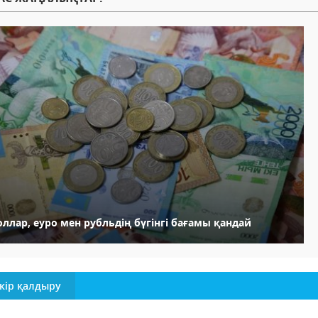
ллар, еуро мен рубльдің бүгінгі бағамы қандай
кір қалдыру