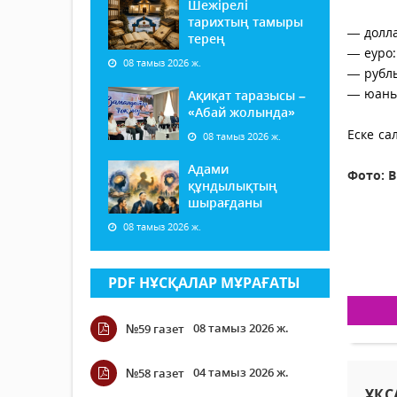
Шежірелі
тарихтың тамыры
— долла
терең
— еуро:
08 тамыз 2026 ж.
— рубль
— юань 
Ақиқат таразысы –
«Абай жолында»
Еске са
08 тамыз 2026 ж.
Адами
Фото: 
құндылықтың
шырағданы
08 тамыз 2026 ж.
PDF НҰСҚАЛАР МҰРАҒАТЫ
08 тамыз 2026 ж.
№59 газет
04 тамыз 2026 ж.
№58 газет
ҰҚС