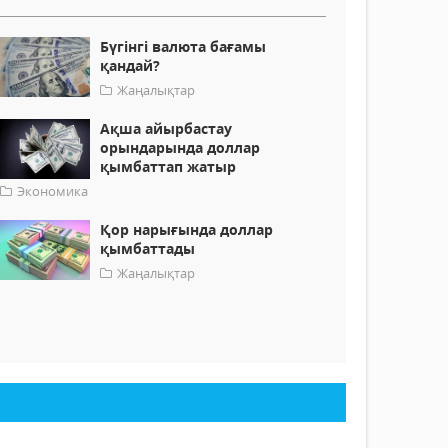
Бүгінгі валюта бағамы
қандай?
Жаңалықтар
Ақша айырбастау
орындарында доллар
қымбаттап жатыр
Экономика
Қор нарығында доллар
қымбаттады
Жаңалықтар