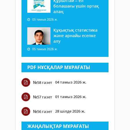
Құрылтай – ел
болашағы үшін ортақ
алаң
05 тамыз 2026 ж.
Құқықтық статистика
және арнайы есепке
алу
05 тамыз 2026 ж.
PDF НҰСҚАЛАР МҰРАҒАТЫ
04 тамыз 2026 ж.
№58 газет
01 тамыз 2026 ж.
№57 газет
28 шілде 2026 ж.
№56 газет
ЖАҢАЛЫҚТАР МҰРАҒАТЫ