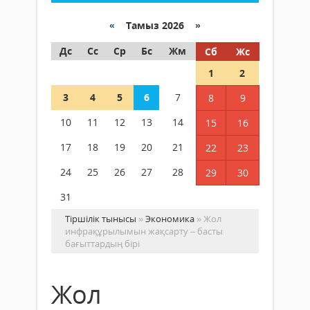
«
Тамыз 2026 »
Дс
Сс
Ср
Бс
Жм
Сб
Жс
1
2
3
4
5
6
7
8
9
10
11
12
13
14
15
16
17
18
19
20
21
22
23
24
25
26
27
28
29
30
31
Тіршілік тынысы
»
Экономика
» Жол
инфрақұрылымын жақсарту – басты
бағыттардың бірі
Жол