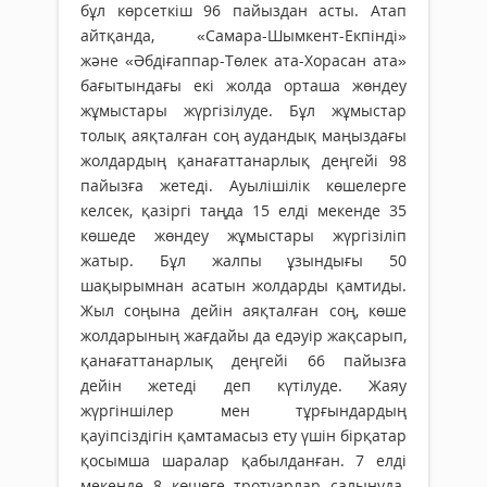
бұл көрсеткіш 96 пайыздан асты. Атап
айтқанда, «Самара-Шымкент-Екпінді»
және «Әбдіғаппар-Төлек ата-Хорасан ата»
бағытындағы екі жолда орташа жөндеу
жұмыстары жүргізілуде. Бұл жұмыстар
толық аяқталған соң аудандық маңыздағы
жолдардың қанағаттанарлық деңгейі 98
пайызға жетеді. Ауылішілік көшелерге
келсек, қазіргі таңда 15 елді мекенде 35
көшеде жөндеу жұмыстары жүргізіліп
жатыр. Бұл жалпы ұзындығы 50
шақырымнан асатын жолдарды қамтиды.
Жыл соңына дейін аяқталған соң, көше
жолдарының жағдайы да едәуір жақсарып,
қанағаттанарлық деңгейі 66 пайызға
дейін жетеді деп күтілуде. Жаяу
жүргіншілер мен тұрғындардың
қауіпсіздігін қамтамасыз ету үшін бірқатар
қосымша шаралар қабылданған. 7 елді
мекенде 8 көшеге тротуарлар салынуда.