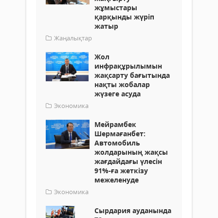
жұмыстары
қарқынды жүріп
жатыр
Жаңалықтар
Жол
инфрақұрылымын
жақсарту бағытында
нақты жобалар
жүзеге асуда
Экономика
Мейрамбек
Шермағанбет:
Автомобиль
жолдарының жақсы
жағдайдағы үлесін
91%-ға жеткізу
межеленуде
Экономика
Сырдария ауданында