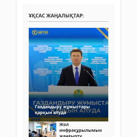
ҰҚСАС ЖАҢАЛЫҚТАР:
Газдандыру жұмыстары
қарқын алуда
Жол
инфрақұрылымын
жаңғырту