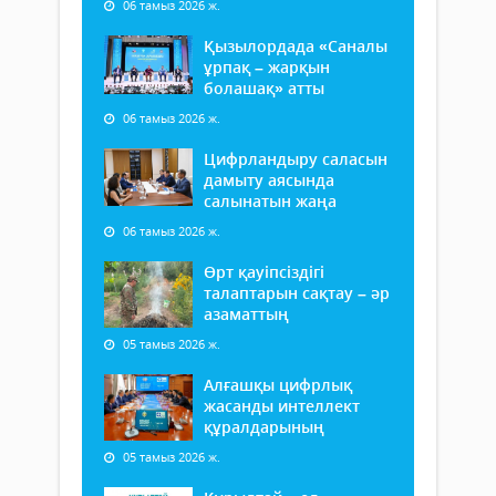
06 тамыз 2026 ж.
Қызылордада «Саналы
ұрпақ – жарқын
болашақ» атты
06 тамыз 2026 ж.
Цифрландыру саласын
дамыту аясында
салынатын жаңа
06 тамыз 2026 ж.
Өрт қауіпсіздігі
талаптарын сақтау – әр
азаматтың
05 тамыз 2026 ж.
Алғашқы цифрлық
жасанды интеллект
құралдарының
05 тамыз 2026 ж.