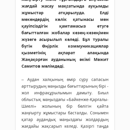
жағдай жасау мақсатында ауқымды
жұмыстар атқарылуда. Елді
мекендердің көлік қатынасы мен
қауіпсіздігін қамтамасыз етуге
бағытталған жобалар кезең-кезеңімен
жүзеге асырылып келеді. Бұл туралы
бүгін Өңірлік коммуникациялар
қызметінің ақпарат алаңында
Жаңақорған ауданының әкімі Мәжит
Самитов мәлімдеді.
– Аудан халқының өмір сүру сапасын
арттырудың маңызды бағыттарының бірі -
жол инфрақұрылымын дамыту. Биыл
облыстық маңыздағы «Байкенже-Қарғалы-
Шиелі» жолының бір бөлігін қайта
жаңғырту жұмыстары басталды. Сонымен
қатар аудандық маңыздағы жолдардың
жағдайы жақсарып келеді. Қазіргі таңда