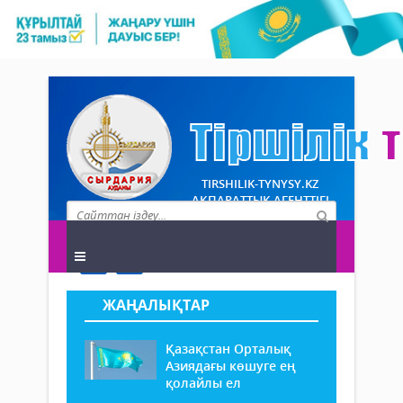
TIRSHILIK-TYNYSY.KZ
АҚПАРАТТЫҚ АГЕНТТІГІ
ЖАҢАЛЫҚТАР
Қазақстан Орталық
Азиядағы көшуге ең
қолайлы ел