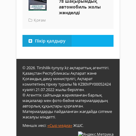
78 шақырымдық
автомобиль жолы
жөнделді
Қоғам
Пікір қалдыру
© 2026. Tirshilik-tynysy.kz ақпараттық агенттігі.
Қазақстан Республикасы Ақпарат және
Қоғамдық даму министрлігі, Ақпарат
комитетінің тіркеу туралы № KZ80VPY00052424
куәлігі 21.07.2022 жылы берілген.
® Агенттік сайтында жарияланған барлық
мақалалар мен фото-бейне материалдардың
авторлық құқықтары қорғалған.
Материалдарды пайдаланған жағдайда сілтеме
жасалуы міндетті.
Меншік иесі:
«Сыр медиа»
ЖШС.