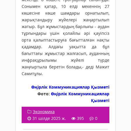
Сонымен қатар, 10 елді мекеннің 27
көшесіне көше шамдары орнатылып,
жарықтандыру жүйелері жаңартылып
жатыр. Бұл жұмыстардың барлығы - аудан
тұрғындары үшін қолайлы әрі қауіпсіз
орта қалыптастыруға бағытталған нақты
қадамдар. Алдағы уақытта да бұл
бағыттағы жұмыстар жалғасып, ауданның
инфрақұрылымы жүйелі түрде
жаңғыртыла беретін болады,- деді Мәжит
Самитұлы.
Өңірлік Коммуникациялар Қызметі
Фото:
Өңірлік Коммуникациялар
Қызметі
Экономика
31 шілде 2025 ж.
395
0