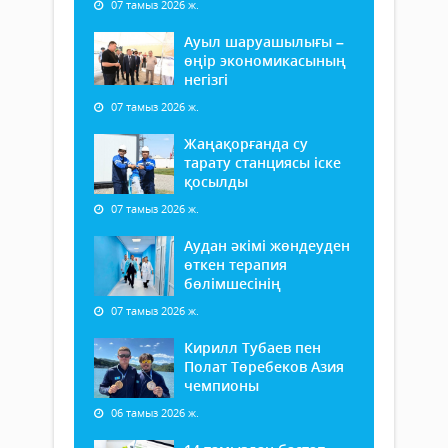
07 тамыз 2026 ж.
Ауыл шаруашылығы –
өңір экономикасының
негізгі
07 тамыз 2026 ж.
Жаңақорғанда су
тарату станциясы іске
қосылды
07 тамыз 2026 ж.
Аудан әкімі жөндеуден
өткен терапия
бөлімшесінің
07 тамыз 2026 ж.
Кирилл Тубаев пен
Полат Төребеков Азия
чемпионы
06 тамыз 2026 ж.