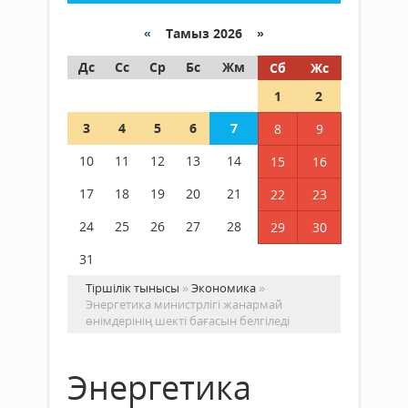
«
Тамыз 2026 »
Дс
Сс
Ср
Бс
Жм
Сб
Жс
1
2
3
4
5
6
7
8
9
10
11
12
13
14
15
16
17
18
19
20
21
22
23
24
25
26
27
28
29
30
31
Тіршілік тынысы
»
Экономика
»
Энергетика министрлігі жанармай
өнімдерінің шекті бағасын белгіледі
Энергетика