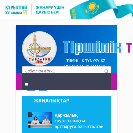
TIRSHILIK-TYNYSY.KZ
АҚПАРАТТЫҚ АГЕНТТІГІ
ЖАҢАЛЫҚТАР
Қаржылық
сауаттылықты
арттыруға бағытталған