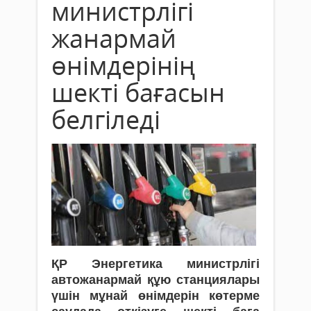
министрлігі
жанармай
өнімдерінің
шекті бағасын
белгіледі
ҚР Энергетика министрлігі
автожанармай құю станциялары
үшін мұнай өнімдерін көтерме