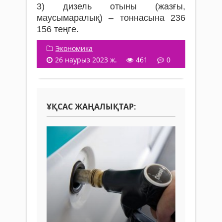
3) дизель отыны (жазғы,
маусымаралық) – тоннасына 236
156 теңге.
Экономика
26 наурыз 2023 ж.
461
0
ҰҚСАС ЖАҢАЛЫҚТАР: