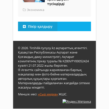
түсіндірді
Экономика
Пікір қалдыру
© 2026. Tirshilik-tynysy.kz ақпараттық агенттігі.
Қазақстан Республикасы Ақпарат және
Қоғамдық даму министрлігі, Ақпарат
комитетінің тіркеу туралы № KZ80VPY00052424
куәлігі 21.07.2022 жылы берілген.
® Агенттік сайтында жарияланған барлық
мақалалар мен фото-бейне материалдардың
авторлық құқықтары қорғалған.
Материалдарды пайдаланған жағдайда сілтеме
жасалуы міндетті.
Меншік иесі:
«Сыр медиа»
ЖШС.