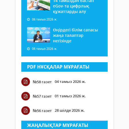
14 тамыздан бастап
еGov-та цифрлық
құжаттарды алу
06 тамыз 2026 ж.
Өңірдегі білім сапасы
жаңа талаптар
негізінде
06 тамыз 2026 ж.
PDF НҰСҚАЛАР МҰРАҒАТЫ
04 тамыз 2026 ж.
№58 газет
01 тамыз 2026 ж.
№57 газет
28 шілде 2026 ж.
№56 газет
ЖАҢАЛЫҚТАР МҰРАҒАТЫ