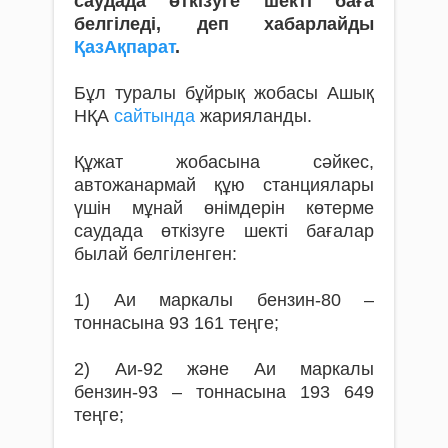
саудада өткізуге шекті баға
белгіледі, деп хабарлайды
ҚазАқпарат
.
Бұл туралы бұйрық жобасы Ашық
НҚА
сайтында
жарияланды.
Құжат жобасына сәйкес,
автожанармай құю станциялары
үшін мұнай өнімдерін көтерме
саудада өткізуге шекті бағалар
былай белгіленген:
1) Аи маркалы бензин-80 –
тоннасына 93 161 теңге;
2) Аи-92 және Аи маркалы
бензин-93 – тоннасына 193 649
теңге;