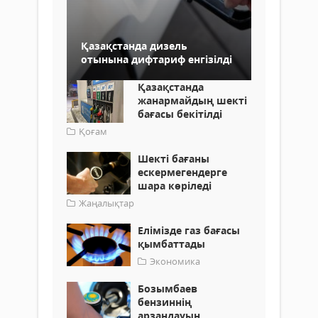
Қазақстанда дизель
отынына дифтариф енгізілді
Қазақстанда
жанармайдың шекті
бағасы бекітілді
Қоғам
Шекті бағаны
ескермегендерге
шара көріледі
Жаңалықтар
Елімізде газ бағасы
қымбаттады
Экономика
Бозымбаев
бензиннің
арзандауын