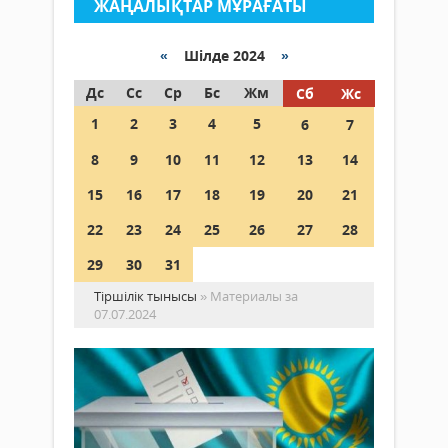
ЖАҢАЛЫҚТАР МҰРАҒАТЫ
«
Шілде 2024
»
Дс
Сс
Ср
Бс
Жм
Сб
Жс
1
2
3
4
5
6
7
8
9
10
11
12
13
14
15
16
17
18
19
20
21
22
23
24
25
26
27
28
29
30
31
Тіршілік тынысы
» Материалы за
07.07.2024
Қы
об
екі
ау
---