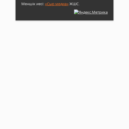
Меншік иесі:
«Сыр медиа»
ЖШС.