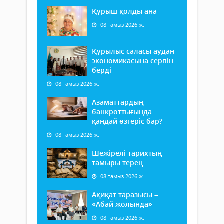
Құрыш қолды ана
08 тамыз 2026 ж.
Құрылыс саласы аудан
экономикасына серпін
берді
08 тамыз 2026 ж.
Азаматтардың
банкроттығында
қандай өзгеріс бар?
08 тамыз 2026 ж.
Шежірелі тарихтың
тамыры терең
08 тамыз 2026 ж.
Ақиқат таразысы –
«Абай жолында»
08 тамыз 2026 ж.