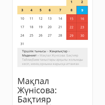
1
2
3
4
5
6
7
8
9
10
11
12
13
14
15
16
17
18
19
20
21
22
23
24
25
26
27
28
29
30
31
Тіршілік тынысы
»
Жаңалықтар
»
Мәдениет
» Мақпал Жүнісова: Бақтияр
Тайлақбаев таныстары арқылы жолымды
кесіп, менің орныма жарысқа аттанған
Мақпал
Жүнісова:
Бақтияр