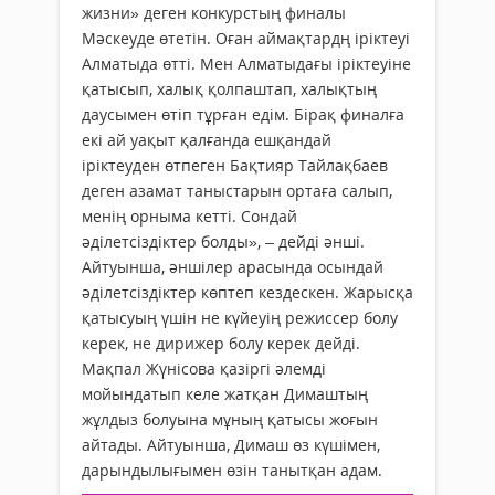
жизни» деген конкурстың финалы
Мәскеуде өтетін. Оған аймақтардң іріктеуі
Алматыда өтті. Мен Алматыдағы іріктеуіне
қатысып, халық қолпаштап, халықтың
даусымен өтіп тұрған едім. Бірақ финалға
екі ай уақыт қалғанда ешқандай
іріктеуден өтпеген Бақтияр Тайлақбаев
деген азамат таныстарын ортаға салып,
менің орныма кетті. Сондай
әділетсіздіктер болды», – дейді әнші.
Айтуынша, әншілер арасында осындай
әділетсіздіктер көптеп кездескен. Жарысқа
қатысуың үшін не күйеуің режиссер болу
керек, не дирижер болу керек дейді.
Мақпал Жүнісова қазіргі әлемді
мойындатып келе жатқан Димаштың
жұлдыз болуына мұның қатысы жоғын
айтады. Айтуынша, Димаш өз күшімен,
дарындылығымен өзін танытқан адам.