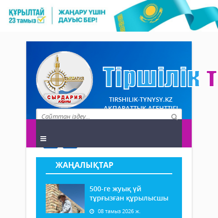
TIRSHILIK-TYNYSY.KZ
АҚПАРАТТЫҚ АГЕНТТІГІ
ЖАҢАЛЫҚТАР
500-ге жуық үй
тұрғызған құрылысшы
08 тамыз 2026 ж.