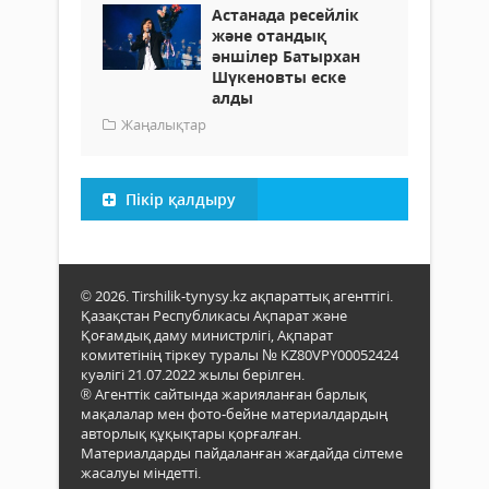
Астанада ресейлік
және отандық
әншілер Батырхан
Шүкеновты еске
алды
Жаңалықтар
Пікір қалдыру
© 2026. Tirshilik-tynysy.kz ақпараттық агенттігі.
Қазақстан Республикасы Ақпарат және
Қоғамдық даму министрлігі, Ақпарат
комитетінің тіркеу туралы № KZ80VPY00052424
куәлігі 21.07.2022 жылы берілген.
® Агенттік сайтында жарияланған барлық
мақалалар мен фото-бейне материалдардың
авторлық құқықтары қорғалған.
Материалдарды пайдаланған жағдайда сілтеме
жасалуы міндетті.