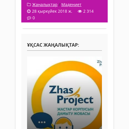
Жаңалықтар
/
Мәдениет
28 қыркүйек 2018 ж.
2 314
0
ҰҚСАС ЖАҢАЛЫҚТАР: