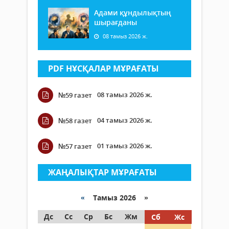
Адами құндылықтың
шырағданы
08 тамыз 2026 ж.
PDF НҰСҚАЛАР МҰРАҒАТЫ
08 тамыз 2026 ж.
№59 газет
04 тамыз 2026 ж.
№58 газет
01 тамыз 2026 ж.
№57 газет
ЖАҢАЛЫҚТАР МҰРАҒАТЫ
«
Тамыз 2026 »
Дс
Сс
Ср
Бс
Жм
Сб
Жс