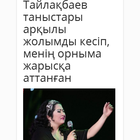
Тайлақбаев
таныстары
арқылы
жолымды кесіп,
менің орныма
жарысқа
аттанған