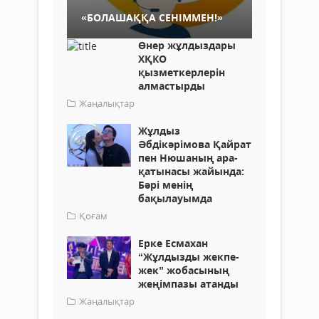
«БОЛАШАҚҚА СЕНІММЕН!»
Өнер жұлдыздары
ХҚКО
қызметкерлерін
алмастырды
Жаңалықтар
Жұлдыз
Әбдікәрімова Қайрат
пен Нюшаның ара-
қатынасы жайында:
Бәрі менің
бақылауымда
Қоғам
Ерке Есмахан
“Жұлдызды жекпе-
жек” жобасының
жеңімпазы атанды
Жаңалықтар