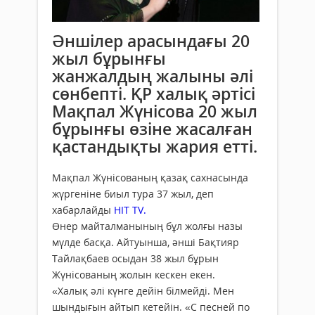
Әншілер арасындағы 20
жыл бұрынғы
жанжалдың жалыны әлі
сөнбепті. ҚР халық әртісі
Мақпал Жүнісова 20 жыл
бұрынғы өзіне жасалған
қастандықты жария етті.
Мақпал Жүнісованың қазақ сахнасында
жүргеніне биыл тура 37 жыл, деп
хабарлайды
HIT TV.
Өнер майталманының бұл жолғы назы
мүлде басқа. Айтуынша, әнші Бақтияр
Тайлақбаев осыдан 38 жыл бұрын
Жүнісованың жолын кескен екен.
«Халық әлі күнге дейін білмейді. Мен
шындығын айтып кетейін. «С песней по