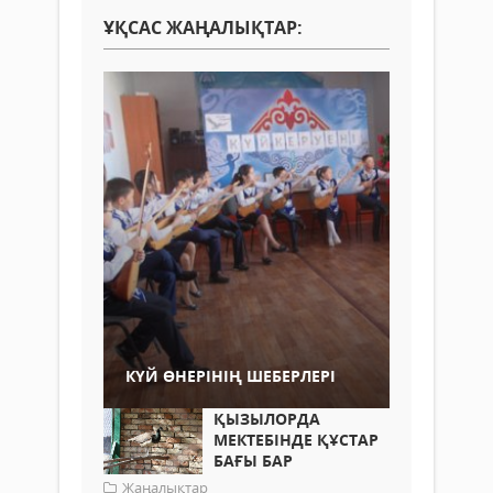
ҰҚСАС ЖАҢАЛЫҚТАР:
КҮЙ ӨНЕРІНІҢ ШЕБЕРЛЕРІ
ҚЫЗЫЛОРДА
МЕКТЕБІНДЕ ҚҰСТАР
БАҒЫ БАР
Жаңалықтар