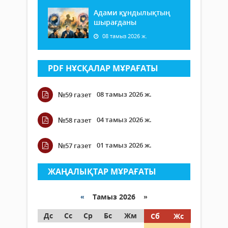
Адами құндылықтың
шырағданы
08 тамыз 2026 ж.
PDF НҰСҚАЛАР МҰРАҒАТЫ
08 тамыз 2026 ж.
№59 газет
04 тамыз 2026 ж.
№58 газет
01 тамыз 2026 ж.
№57 газет
ЖАҢАЛЫҚТАР МҰРАҒАТЫ
«
Тамыз 2026 »
Дс
Сс
Ср
Бс
Жм
Сб
Жс