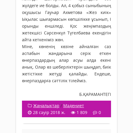
жүлдеге ие болды. Ал, 4 қобыз сыныбының
оқушысы Гауһар Ахметова «Жез киік»
Ықылас шығармасын көпшілікке ұсынып, І
орынды еншіледі. Қос жеңімпаздың
жетекшісі Сәрсенкүл Түгелбаева екендігін
айта кеткеніміз жөн.
Міне, көненің көзіне айналған саз
аспабын жандарына серік еткен
өнерпаздардың алар асуы алда екені
анық. Олар өз шеберліктерін шыңдап, биік
жетістікке же­ту­ді қалайды. Ендеше,
өнерпаздарға сәт­тілік тілейміз.
Б.ҚАРАМАНТЕГІ
Жаңалықтар
/
Мәдениет
28 сәуір 2018 ж.
1 809
0