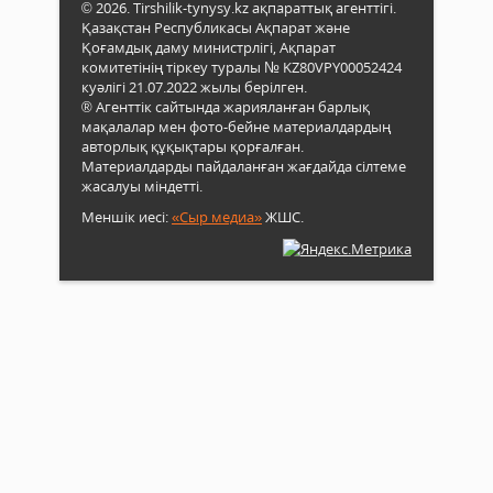
© 2026. Tirshilik-tynysy.kz ақпараттық агенттігі.
Қазақстан Республикасы Ақпарат және
Қоғамдық даму министрлігі, Ақпарат
комитетінің тіркеу туралы № KZ80VPY00052424
куәлігі 21.07.2022 жылы берілген.
® Агенттік сайтында жарияланған барлық
мақалалар мен фото-бейне материалдардың
авторлық құқықтары қорғалған.
Материалдарды пайдаланған жағдайда сілтеме
жасалуы міндетті.
Меншік иесі:
«Сыр медиа»
ЖШС.