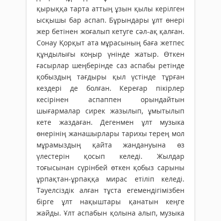
қырыққа тарта аттың ұзын қылы керілген
ысқышы бар аспап. Бұрындары ұлт өнері
жер бетінен жоғалып кетуге сәл-ақ қалған.
Сонау Қорқыт ата мұрасының баға жетпес
құндылығы коңыр үнінде жатыр. Өткен
ғасырлар шең­бе­рінде саз аспабы ретінде
қобыздың тағдыры қыл үстінде тұрған
кездері де болған. Кереғар пікірлер
кесірінен аспаппен орындайтын
шығармалар сирек жазылып, ұмытылып
кете жаздаған. Дегенмен ұлт музыка
өнерінің жанашырлары тарихы терең мол
мұрамыздың қайта жандануына өз
үлестерін қосып келеді. Жылдар
тоғысынан сүрінбей өткен қобыз сарыны
ұрпақтан-ұрпаққа мирас етіліп келеді.
Тәуелсіздік алған тұста егемендігімізбен
бірге ұлт нақыштары қанатын кеңге
жайды. Ұлт аспабын қолына алып, музыка