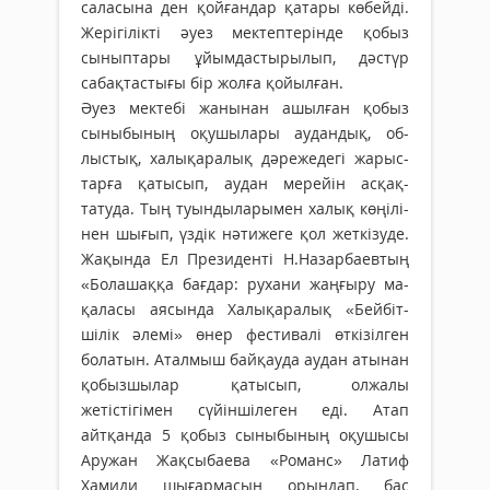
саласына ден қойғандар қатары көбейді.
Жерігілікті әуез мектептерінде қобыз
сыныптары ұйымдастырылып, дәстүр
сабақ­тастығы бір жолға қойылған.
Әуез мектебі жанынан ашылған қо­быз
сыныбының оқушылары аудандық, об­
лыстық, халықаралық дәрежедегі жа­рыс­
тарға қатысып, аудан мерейін асқақ­
татуда. Тың туындыларымен халық көңілі­
нен шығып, үздік нәтижеге қол жеткізуде.
Жақында Ел Президенті Н.Назарбаевтың
«Болашаққа бағдар: рухани жаңғыру ма­
қаласы аясында Халықаралық «Бейбіт­
шілік әлемі» өнер фестивалі өткізілген
болатын. Аталмыш байқауда аудан атынан
қобызшылар қатысып, олжалы
жетістігімен сүйіншілеген еді. Атап
айтқанда 5 қобыз сыныбының оқушысы
Аружан Жақсыбаева «Романс» Латиф
Хамиди шығармасын орындап, бас