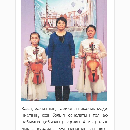
Қазақ халқының тарихи-этникалық мә­­де­
ниетінің көзі болып саналатын төл ас­
пабымыз қобыздың тарихы 4 мың жыл­­
дықты құрайды. Бұл негізінен екі шекті