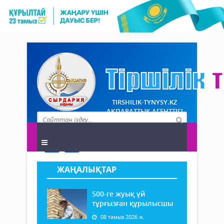
TIRSHILIK-TYNYSY.KZ
АҚПАРАТТЫҚ АГЕНТТІГІ
ЖАҢАЛЫҚТАР
500-ге жуық үй
тұрғызған құрылысшы
08 тамыз 2026 ж.