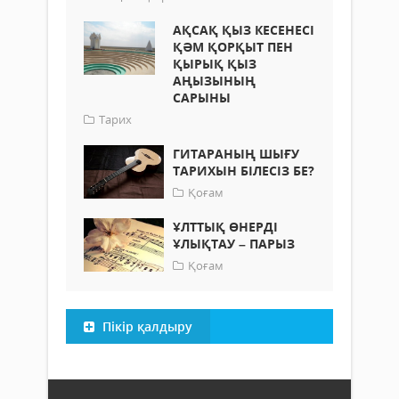
АҚСАҚ ҚЫЗ КЕСЕНЕСІ
ҚӘМ ҚОРҚЫТ ПЕН
ҚЫРЫҚ ҚЫЗ
АҢЫЗЫНЫҢ
САРЫНЫ
Тарих
ГИТАРАНЫҢ ШЫҒУ
ТАРИХЫН БІЛЕСІЗ БЕ?
Қоғам
ҰЛТТЫҚ ӨНЕРДІ
ҰЛЫҚТАУ – ПАРЫЗ
Қоғам
Пікір қалдыру