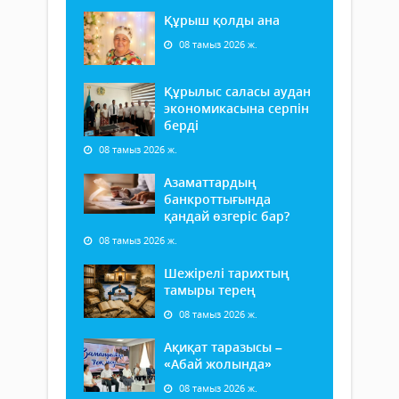
Құрыш қолды ана
08 тамыз 2026 ж.
Құрылыс саласы аудан
экономикасына серпін
берді
08 тамыз 2026 ж.
Азаматтардың
банкроттығында
қандай өзгеріс бар?
08 тамыз 2026 ж.
Шежірелі тарихтың
тамыры терең
08 тамыз 2026 ж.
Ақиқат таразысы –
«Абай жолында»
08 тамыз 2026 ж.