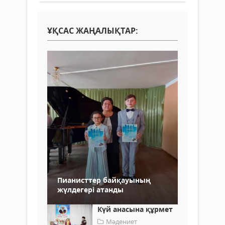
ҰҚСАС ЖАҢАЛЫҚТАР:
Пианисттер байқауының
жүлдегері атанды
Күй анасына құрмет
Мәдениет