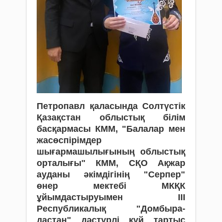
Петропавл қаласында Солтүстік
Қазақстан облыстық білім
басқармасы КММ, "Балалар мен
жасөспірімдер
шығармашылығының облыстық
орталығы" КММ, СҚО Ақжар
ауданы әкімдігінің "Серпер"
өнер мектебі МКҚК
ұйымдастыруымен III
Республикалық "Домбыра-
дастан" дәстүрлі күй тартыс