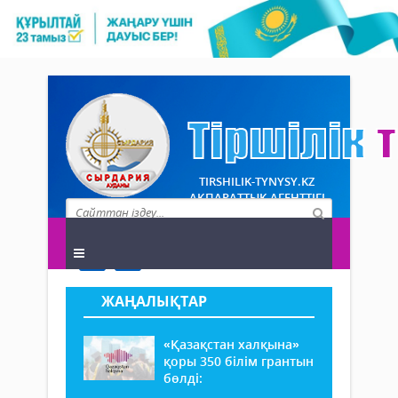
TIRSHILIK-TYNYSY.KZ
АҚПАРАТТЫҚ АГЕНТТІГІ
ЖАҢАЛЫҚТАР
«Қазақстан халқына»
қоры 350 білім грантын
бөлді: