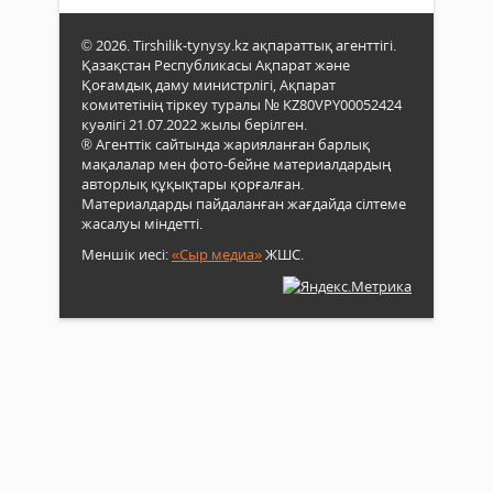
© 2026. Tirshilik-tynysy.kz ақпараттық агенттігі.
Қазақстан Республикасы Ақпарат және
Қоғамдық даму министрлігі, Ақпарат
комитетінің тіркеу туралы № KZ80VPY00052424
куәлігі 21.07.2022 жылы берілген.
® Агенттік сайтында жарияланған барлық
мақалалар мен фото-бейне материалдардың
авторлық құқықтары қорғалған.
Материалдарды пайдаланған жағдайда сілтеме
жасалуы міндетті.
Меншік иесі:
«Сыр медиа»
ЖШС.