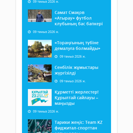
09 тамыз 2026 ж.
Самат Смақов
«Атырау» футбол
клубының бас бапкері
09 тамыз 2026 ж.
«Тораңғының түбіне
демалуға болмайды»
09 тамыз 2026 ж.
Сенбілік жұмыстары
жүргізілді
09 тамыз 2026 ж.
Құрметті жерлестер!
Құрылтай сайлауы –
маңызды
09 тамыз 2026 ж.
Тарихи жеңіс: Team KZ
фиджитал-спорттан