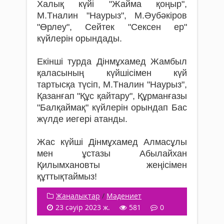
Халық күйі "Жайма қоңыр",
М.Тналин "Наурыз", М.Әубәкіров
"Өрлеу", Сейтек "Сексен ер"
күйлерін орындады.
Екінші турда Дінмұхамед Жамбыл
қаласының күйшісімен күй
тартысқа түсіп, М.Тналин "Наурыз",
Қазанғап "Құс қайтару", Құрманғазы
"Балқаймақ" күйлерін орындап Бас
жүлде иегері атанды.
Жас күйші Дінмұхамед Алмасұлы
мен ұстазы Абылайхан
Қилымхановты жеңісімен
құттықтаймыз!
Жаңалықтар
/
Мәдениет
23 сәуір 2023 ж.
581
0