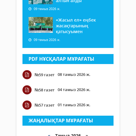
алтын алды
09 тамыз 2026 ж.
«Жасыл ел» еңбек
жасақтарының
қатысуымен
09 тамыз 2026 ж.
PDF НҰСҚАЛАР МҰРАҒАТЫ
08 тамыз 2026 ж.
№59 газет
04 тамыз 2026 ж.
№58 газет
01 тамыз 2026 ж.
№57 газет
ЖАҢАЛЫҚТАР МҰРАҒАТЫ
«
Тамыз 2026 »