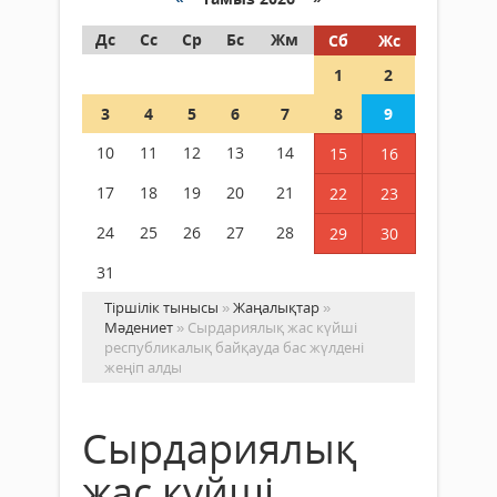
Дс
Сс
Ср
Бс
Жм
Сб
Жс
1
2
3
4
5
6
7
8
9
10
11
12
13
14
15
16
17
18
19
20
21
22
23
24
25
26
27
28
29
30
31
Тіршілік тынысы
»
Жаңалықтар
»
Мәдениет
» Сырдариялық жас күйші
республикалық байқауда бас жүлдені
жеңіп алды
Сырдариялық
жас күйші