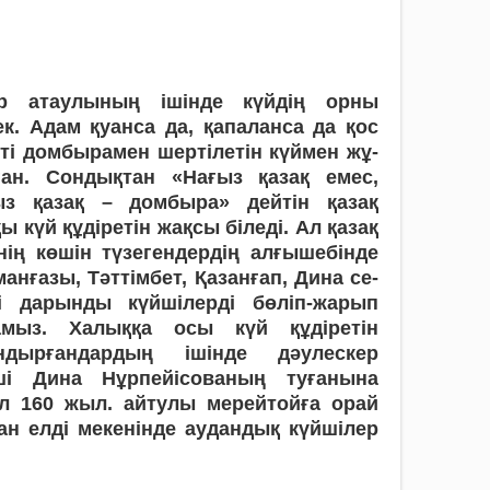
р атаулының ішінде күйдің орны
ек. Адам қуанса да, қапаланса да қос
кті домбырамен шертілетін күймен жұ­
ған. Сондықтан «Нағыз қазақ ем­ес,
ыз қазақ – домбыра» дейтін қазақ
ы күй құдіретін жақсы біледі. Ал қазақ
­нің көшін тү­зегендердің алғышебінде
манғазы, Тәт­тімбет, Қазанғап, Дина се­
ді дарынды күйшілерді бөліп-жа­рып
амыз. Халыққа осы күй құді­рет­ін
ндырғандардың ішін­де дәулескер
і Дина Нұр­пей­­­іс­о­­­­­­­ваның туғанына
л 160 жыл. айтулы мерейтойға орай
ан елді мекенінде аудандық күйшілер