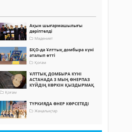
Ақын шығармашылығы
дәріптелді
Мәдениет
БҚО-да Ұлттық домбыра күні
аталып өтті
Қоғам
ҰЛТТЫҚ ДОМБЫРА КҮНІ
АСТАНАДА 3 МЫҢ ӨНЕРПАЗ
КҮЙДІҢ КӨРКІН ҚЫЗДЫРМАҚ
Қоғам
ТҮРКИЯДА ӨНЕР КӨРСЕТЕДІ
Жаңалықтар