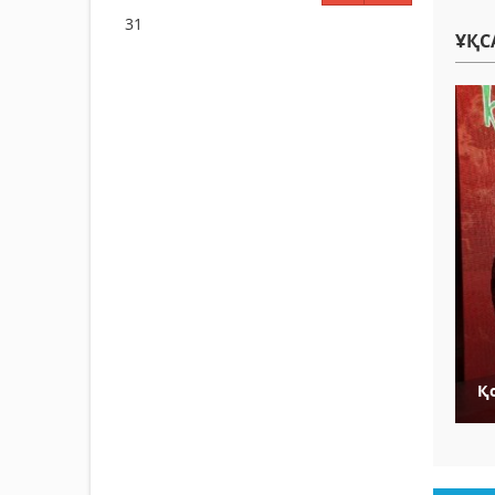
31
ҰҚС
Қ