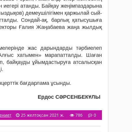
ын иегері атанды. Байқау жеңімпаздарына
з­дықов) демеушілігімен қаржылай сый­
талды. Сондай-ақ, бар­лық қатысушыға
ректо­ры Ғалия Жаңабаева жаңа жылдық
рмелерінде жас дарындарды тәрбиелеп
«Алғыс хатымен» марапатталды. Шаған
п, байқауды ұйымдастыруға атса­лысқан
і.
ерттік бағдар­лама ұсынды.
Ердос СӘРСЕНБЕКҰЛЫ
ениет
25 желтоқсан 2021 ж.
786
0