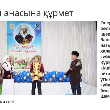
й анасына құрмет
Өне
бөл
іше
бан
нағ
халқ
күйі
Құр­
кіл
айт
ұғы
күйш
биы
Шағ
ы өтті.