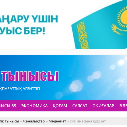
АҚПАРАТТЫҚ АГЕНТТІГІ
НЫСЫ-85
ЭКОНОМИКА
ҚОҒАМ
САЯСАТ
ОҚИҒАЛАР
ӘЛ
лік тынысы
»
Жаңалықтар
»
Мәдениет
» Күй анасына құрмет