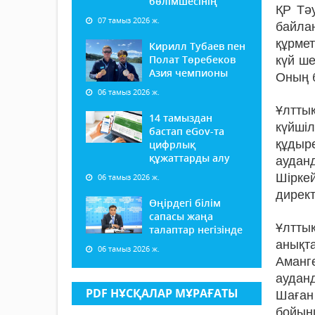
бөлімшесінің
ҚР Тәу
07 тамыз 2026 ж.
байлан
құрмет
Кирилл Тубаев пен
Полат Төребеков
күй ше
Азия чемпионы
Оның б
06 тамыз 2026 ж.
Ұлттық
14 тамыздан
күйші
бастап еGov-та
құдыре
цифрлық
құжаттарды алу
ауданд
Шірке
06 тамыз 2026 ж.
директ
Өңірдегі білім
сапасы жаңа
Ұлтты
талаптар негізінде
анықт
06 тамыз 2026 ж.
Аманг
аудан
PDF НҰСҚАЛАР МҰРАҒАТЫ
Шаған 
бойынш