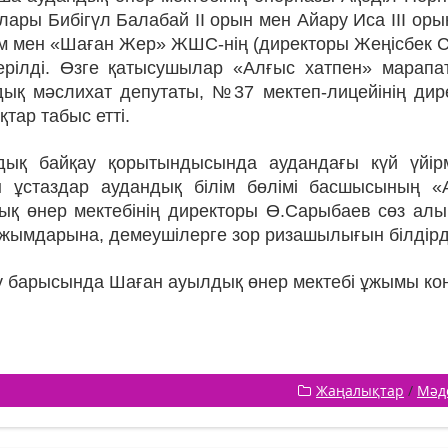
лары Бибігүл Балабай ІІ орын мен Айару Иса ІІІ ор
м мен «Шаған Жер» ЖШС-нің (директоры Жеңісбек Сы
ерілді. Өзге қатысушылар «Алғыс хатпен» марапат
дық мәслихат депутаты, №37 мектеп-лицейінің ди
қ­тар табыс етті.
дық байқау қорытындысында ау­дандағы күй үйі
н ұстаздар аудандық білім бөлімі басшысының 
ық өнер мектебінің директоры Ө.Сарыбаев сөз алы
жымдарына, демеу­шілерге зор ризашылығын білдірд
 барысында Шаған ауылдық өнер мектебі ұжымы конц
Жаңалықтар
/
Мәд