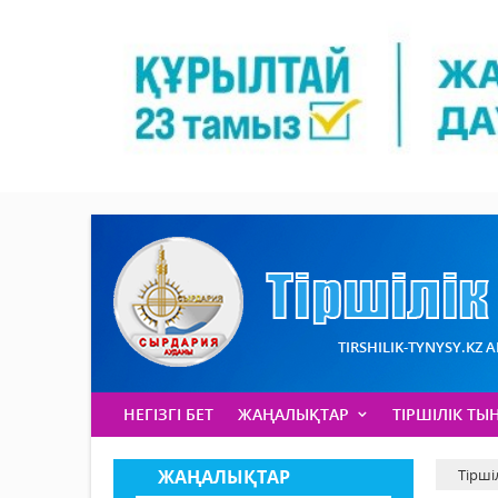
TIRSHILIK-TYNYSY.KZ 
НЕГІЗГІ БЕТ
ЖАҢАЛЫҚТАР
ТІРШІЛІК ТЫ
ЖАҢАЛЫҚТАР
Тірші