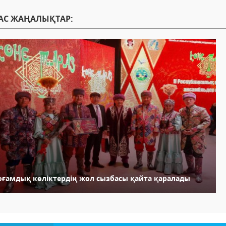
АС ЖАҢАЛЫҚТАР:
оғамдық көліктердің жол сызбасы қайта қаралады