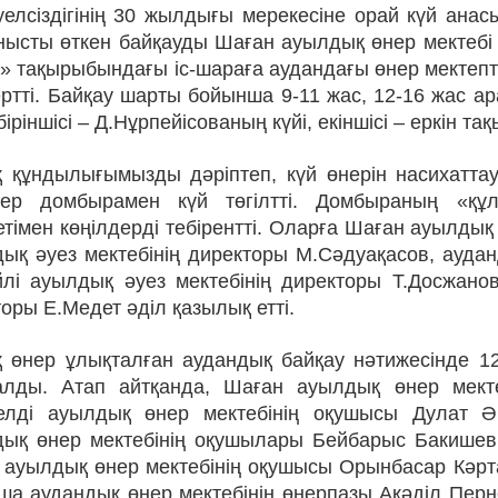
елсіздігінің 30 жылдығы ме­ре­­­ке­сіне орай күй ан
ыс­ты өт­кен байқауды Шаған ауылдық өнер мек­тебі
» тақырыбындағы іс-шараға аудандағы өнер мектептер
ртті. Байқау шарты бойынша 9-11 жас, 12-16 жас а
іріншісі – Д.Нұрпейісованың күйі, екіншісі – еркін та
 құндылығымызды дәріптеп, күй өнерін насихаттау ма
лер домбырамен күй төгілтті. Домбыраның «құл
тімен көңілдерді тебірентті. Оларға Шаған ауыл­ды
ық әуез мектебінің директоры М.Сәдуақасов, ауданды
й­лі ауылдық әуез мектебінің директоры Т.Досжано
оры Е.Медет әділ қа­зы­лық етті.
қ өнер ұлықталған аудандық бай­­қау нәтижесінде 
алды. Атап айтқанда, Шаған ауылдық өнер мект
елді ауылдық өнер мектебінің оқушысы Дулат Ә
дық өнер мектебінің оқушылары Бейбарыс Бакишев 
ауылдық өнер мектебінің оқушысы Орынбасар Кәртай
а аудандық өнер мектебінің өнерпазы Ақәділ Перне