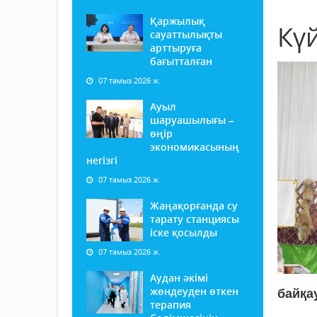
Қаржылық
Кү
сауаттылықты
арттыруға
бағытталған
07 тамыз 2026 ж.
Ауыл
шаруашылығы –
өңір
экономикасының
негізгі
07 тамыз 2026 ж.
Жаңақорғанда су
тарату станциясы
іске қосылды
07 тамыз 2026 ж.
Аудан әкімі
жөндеуден өткен
байқау
терапия