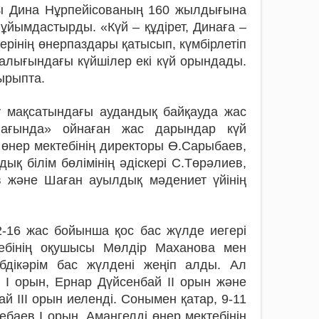
асы Дина Нұр­пейі­со­ваның 160 жылдығына
 ұйымдастырды. «Күй – құдірет, Динаға –
інің өнер­паз­дары қатысып, күмбірлетіп
ралығындағы күйшілер екі күй орындады.
қырыпта.
қсатындағы ау­дан­­­­­­дық байқауда жас
ағында» ойна­­ған жас дарындар күй
қ өнер мектебінің директоры Ө.Сарыбаев,
қ бі­лім бөлімінің әдіскері С.Төрәлиев,
в және Шаған ауылдық мә­дениет үйінің
12-16 жас бойынша қос бас жүлде иегері
ебінің оқушысы Мөлдір Маханова мен
бдікәрім бас жүлдені жеңіп алды. Ал
І орын, Ернар Дүйсенбай ІІ орын және
 ІІІ орын иеленді. Сонымен қатар, 9-11
баев І орын, Амангелді өнер мектебінің