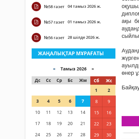
оқу­шы
04 тамыз 2026 ж.
№58 газет
дипло
ақы б
01 тамыз 2026 ж.
№57 газет
аудан
сый­лы
28 шілде 2026 ж.
№56 газет
Аудан
ЖАҢАЛЫҚТАР МҰРАҒАТЫ
жүрге
ауылд
«
Тамыз 2026 »
өнер ұ
Дс
Сс
Ср
Бс
Жм
Сб
Жс
Байқау
1
2
3
4
5
6
7
8
9
10
11
12
13
14
15
16
17
18
19
20
21
22
23
24
25
26
27
28
29
30