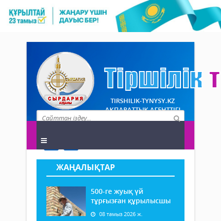
TIRSHILIK-TYNYSY.KZ
АҚПАРАТТЫҚ АГЕНТТІГІ
ЖАҢАЛЫҚТАР
500-ге жуық үй
тұрғызған құрылысшы
08 тамыз 2026 ж.