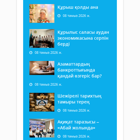
Құрыш қолды ана
08 тамыз 2026 ж.
Құрылыс саласы аудан
экономикасына серпін
берді
08 тамыз 2026 ж.
Азаматтардың
банкроттығында
қандай өзгеріс бар?
08 тамыз 2026 ж.
Шежірелі тарихтың
тамыры терең
08 тамыз 2026 ж.
Ақиқат таразысы –
«Абай жолында»
08 тамыз 2026 ж.