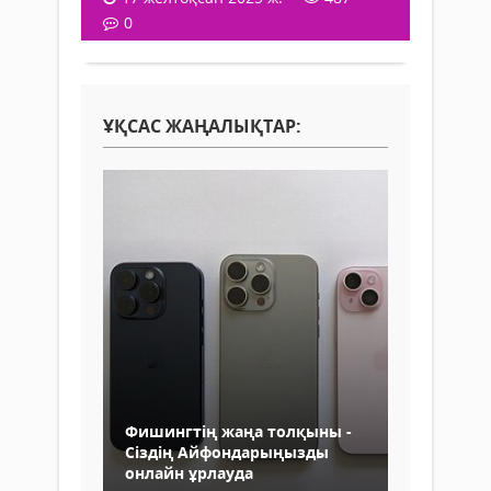
0
ҰҚСАС ЖАҢАЛЫҚТАР:
Фишингтің жаңа толқыны -
Сіздің Айфондарыңызды
онлайн ұрлауда