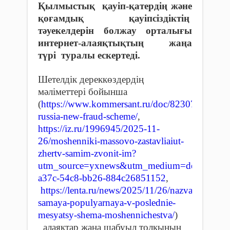
Қылмыстық қауіп-қатердің және
қоғамдық қауіпсіздіктің
тәуекелдерін болжау орталығы
интернет-алаяқтықтың жаңа
түрі туралы ескертеді.
Шетелдік дереккөздердің
мәліметтері бойынша
(
https://www.kommersant.ru/doc/8230736,https
russia-new-fraud-scheme/
,
https://iz.ru/1996945/2025-11-
26/moshenniki-massovo-zastavliaiut-
zhertv-samim-zvonit-im?
utm_source=yxnews&utm_medium=desktop&u
a
37
c
-54
c
8-
bb
26-884
c
26851152
,
https
://
lenta
.
ru
/
news
/2025/11/26/
nazvana
-
samaya
-
populyarnaya
-
v
-
poslednie
-
mesyatsy
-
shema
-
moshennichestva
/
)
алаяқтар жаңа шабуыл толқынын