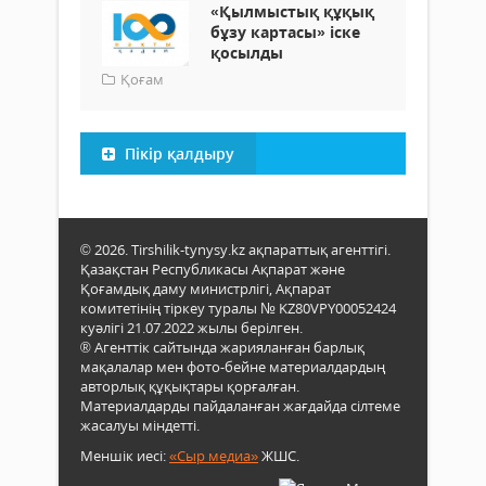
«Қылмыстық құқық
бұзу картасы» іске
қосылды
Қоғам
Пікір қалдыру
© 2026. Tirshilik-tynysy.kz ақпараттық агенттігі.
Қазақстан Республикасы Ақпарат және
Қоғамдық даму министрлігі, Ақпарат
комитетінің тіркеу туралы № KZ80VPY00052424
куәлігі 21.07.2022 жылы берілген.
® Агенттік сайтында жарияланған барлық
мақалалар мен фото-бейне материалдардың
авторлық құқықтары қорғалған.
Материалдарды пайдаланған жағдайда сілтеме
жасалуы міндетті.
Меншік иесі:
«Сыр медиа»
ЖШС.