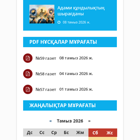
Адами құндылықтың
шырағданы
08 тамыз 2026 ж.
PDF НҰСҚАЛАР МҰРАҒАТЫ
08 тамыз 2026 ж.
№59 газет
04 тамыз 2026 ж.
№58 газет
01 тамыз 2026 ж.
№57 газет
ЖАҢАЛЫҚТАР МҰРАҒАТЫ
«
Тамыз 2026 »
Дс
Сс
Ср
Бс
Жм
Сб
Жс