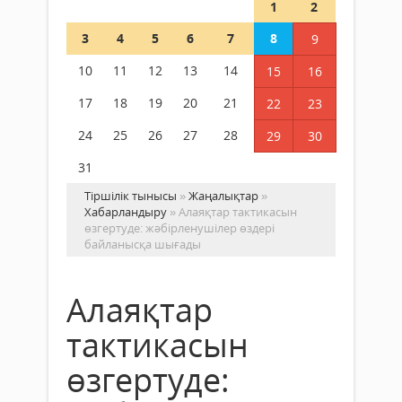
1
2
3
4
5
6
7
8
9
10
11
12
13
14
15
16
17
18
19
20
21
22
23
24
25
26
27
28
29
30
31
Тіршілік тынысы
»
Жаңалықтар
»
Хабарландыру
» Алаяқтар тактикасын
өзгертуде: жәбірленушілер өздері
байланысқа шығады
Алаяқтар
тактикасын
өзгертуде: