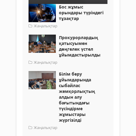
Бос жұмыс
орындары түріндегі
тұзақтар
Жаңалықтар
Прокурорлардың
қатысуымен
дөңгелек үстел
ұйымдастырылды
Жаңалықтар
Білім беру
ұйымдарында
сыбайлас
жемқорлықтың
алдын алу
бағытындағы
түсіндірме
жұмыстары
жүргізілді
Жаңалықтар