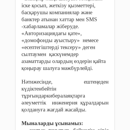
іске қосып, жеткізу қызметтері,
басқарушы компаниялар және
банктер атынан хаттар мен SMS
-хабарламалар жіберуде.
«Авторизациядағы қате»,
«домофонды ауыстыру» немесе
«есептегіштерді тексеру» деген
сылтаумен қаскүнемдер
азаматтарды олардың өздерін қайта
қоңырау шалуға мәжбүрлейді.
Нәтижесінде, ештеңеден
күдіктенбейтін
тұрғындаркибералаяқтарға
әлеуметтік инженерия құралдарын
қолдануға жағдай жасайды.
Мыналарды ұсынамыз: