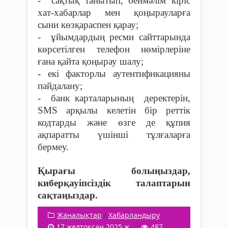
- сақтық танытып, беймәлім кіріс
хат-хабарлар мен қоңырауларға
сыни көзқараспен қарау;
- ұйымдардың ресми сайттарында
көрсетілген телефон нөмірлеріне
ғана қайта қоңырау шалу;
- екі факторлы аутентификацияны
пайдалану;
- банк карталарының деректерін,
SMS арқылы келетін бір реттік
кодтарды және өзге де құпия
ақпаратты үшінші тұлғаларға
бермеу.
Қырағы болыңыздар,
киберқауіпсіздік талаптарын
сақтаңыздар.
Жаңалықтар
/
Хабарландыру
17 желтоқсан 2025 ж.
487