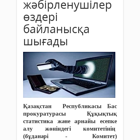
жәбірленушілер
өздері
байланысқа
шығады
Қазақстан Республикасы Бас
прокуратурасы Құқықтық
статистика және арнайы есепке
алу жөніндегі комитетінің
(бұданәрі - Комитет)