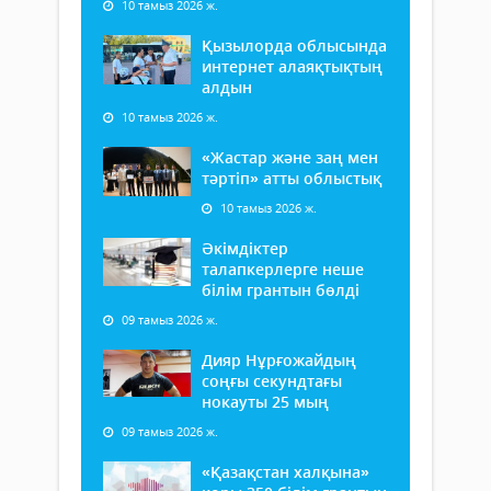
10 тамыз 2026 ж.
Қызылорда облысында
интернет алаяқтықтың
алдын
10 тамыз 2026 ж.
«Жастар және заң мен
тәртіп» атты облыстық
10 тамыз 2026 ж.
Әкімдіктер
талапкерлерге неше
білім грантын бөлді
09 тамыз 2026 ж.
Дияр Нұрғожайдың
соңғы секундтағы
нокауты 25 мың
09 тамыз 2026 ж.
«Қазақстан халқына»