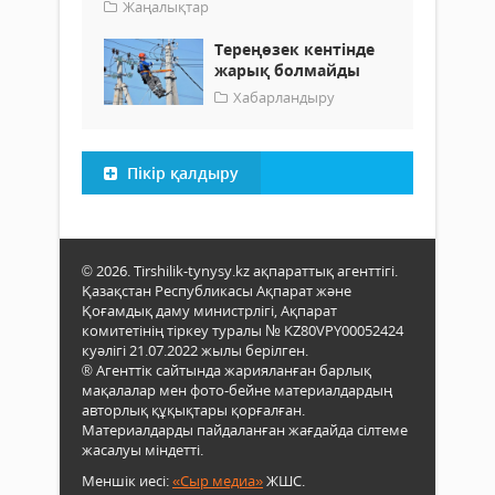
Жаңалықтар
Тереңөзек кентінде
жарық болмайды
Хабарландыру
Пікір қалдыру
© 2026. Tirshilik-tynysy.kz ақпараттық агенттігі.
Қазақстан Республикасы Ақпарат және
Қоғамдық даму министрлігі, Ақпарат
комитетінің тіркеу туралы № KZ80VPY00052424
куәлігі 21.07.2022 жылы берілген.
® Агенттік сайтында жарияланған барлық
мақалалар мен фото-бейне материалдардың
авторлық құқықтары қорғалған.
Материалдарды пайдаланған жағдайда сілтеме
жасалуы міндетті.
Меншік иесі:
«Сыр медиа»
ЖШС.