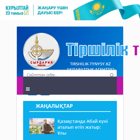
TIRSHILIK-TYNYSY.KZ
АҚПАРАТТЫҚ АГЕНТТІГІ
ЖАҢАЛЫҚТАР
Қазақстанда Абай күні
аталып өтіп жатыр:
Ұлы