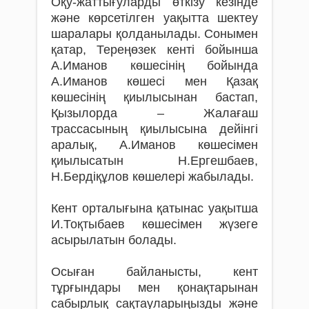
Оқу-жаттығуларды өткізу кезінде
және көрсетілген уақытта шектеу
шаралары қолданылады. Сонымен
қатар, Тереңөзек кенті бойынша
А.Иманов көшесінің бойында
А.Иманов көшесі мен Қазақ
көшесінің қиылысынан бастап,
Қызылорда – Жалағаш
трассасының қиылысына дейінгі
аралық, А.Иманов көшесімен
қиылысатын Н.Ергешбаев,
Н.Бердіқұлов көшелері жабылады.
Кент орталығына қатынас уақытша
И.Тоқтыбаев көшесімен жүзеге
асырылатын болады.
Осыған байланысты, кент
тұрғындары мен қонақтарынан
сабырлық сақтауларыңызды және