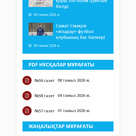
қоры 350 білім грантын
бөлді:
09 тамыз 2026 ж.
Самат Смақов
«Атырау» футбол
клубының бас бапкері
09 тамыз 2026 ж.
PDF НҰСҚАЛАР МҰРАҒАТЫ
08 тамыз 2026 ж.
№59 газет
04 тамыз 2026 ж.
№58 газет
01 тамыз 2026 ж.
№57 газет
ЖАҢАЛЫҚТАР МҰРАҒАТЫ