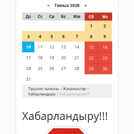
«
Тамыз 2026 »
Дс
Сс
Ср
Бс
Жм
Сб
Жс
1
2
3
4
5
6
7
8
9
10
11
12
13
14
15
16
17
18
19
20
21
22
23
24
25
26
27
28
29
30
31
Тіршілік тынысы
»
Жаңалықтар
»
Хабарландыру
» Хабарландыру!!!
Хабарландыру!!!