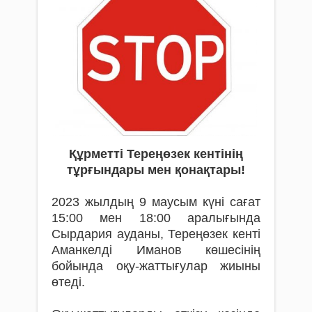
Құрметті Тереңөзек кентінің
тұрғындары мен қонақтары!
2023 жылдың 9 маусым күні сағат
15:00 мен 18:00 аралығында
Сырдария ауданы, Тереңөзек кенті
Аманкелді Иманов көшесінің
бойында оқу-жаттығулар жиыны
өтеді.