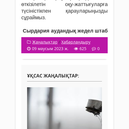
өткізілетін оқу-жаттығуларға
түсіністікпен қарауларыңызды
сұраймыз.
Сырдария аудандық жедел штаб
Жаңалықтар
/
Хабарландыру
09 маусым 2023 ж.
625
0
ҰҚСАС ЖАҢАЛЫҚТАР: