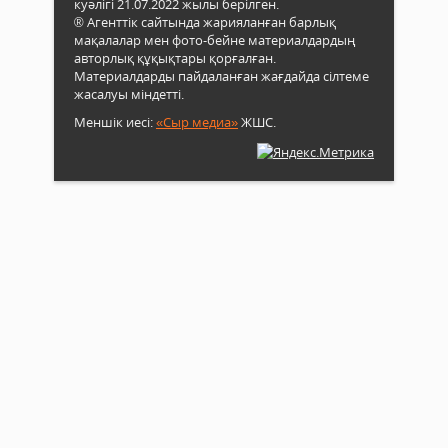
куәлігі 21.07.2022 жылы берілген.
® Агенттік сайтында жарияланған барлық
мақалалар мен фото-бейне материалдардың
авторлық құқықтары қорғалған.
Материалдарды пайдаланған жағдайда сілтеме
жасалуы міндетті.
Меншік иесі:
«Сыр медиа»
ЖШС.