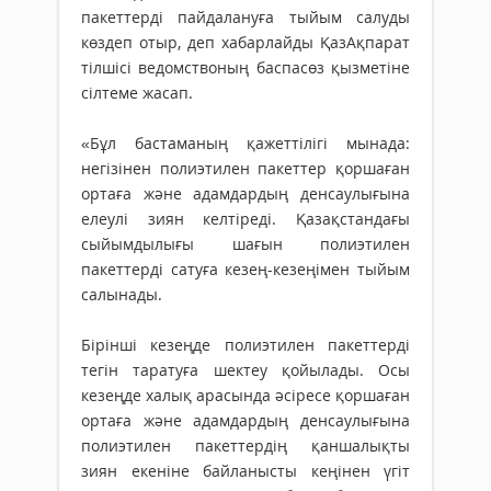
пакеттерді пайдалануға тыйым салуды
көздеп отыр, деп хабарлайды ҚазАқпарат
тілшісі ведомствоның баспасөз қызметіне
сілтеме жасап.
«Бұл бастаманың қажеттілігі мынада:
негізінен полиэтилен пакеттер қоршаған
ортаға және адамдардың денсаулығына
елеулі зиян келтіреді. Қазақстандағы
сыйымдылығы шағын полиэтилен
пакеттерді сатуға кезең-кезеңімен тыйым
салынады.
Бірінші кезеңде полиэтилен пакеттерді
тегін таратуға шектеу қойылады.
Осы
кезеңде халық арасында әсіресе қоршаған
ортаға және адамдардың денсаулығына
полиэтилен пакеттердің қаншалықты
зиян екеніне байланысты кеңінен үгіт