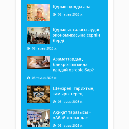
Құрыш қолды ана
08 тамыз 2026 ж.
Құрылыс саласы аудан
экономикасына серпін
берді
08 тамыз 2026 ж.
Азаматтардың
банкроттығында
қандай өзгеріс бар?
08 тамыз 2026 ж.
Шежірелі тарихтың
тамыры терең
08 тамыз 2026 ж.
Ақиқат таразысы –
«Абай жолында»
08 тамыз 2026 ж.