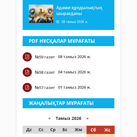
Адами құндылықтың
шырағданы
08 тамыз 2026 ж.
PDF НҰСҚАЛАР МҰРАҒАТЫ
08 тамыз 2026 ж.
№59 газет
04 тамыз 2026 ж.
№58 газет
01 тамыз 2026 ж.
№57 газет
ЖАҢАЛЫҚТАР МҰРАҒАТЫ
«
Тамыз 2026 »
Дс
Сс
Ср
Бс
Жм
Сб
Жс