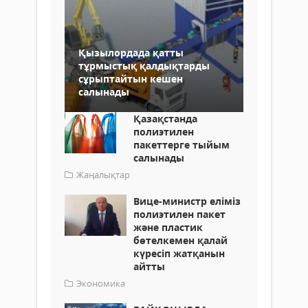
Қызылордада қатты
тұрмыстық қалдықтарды
сұрыптайтын кешен
салынады
Қазақстанда
полиэтилен
пакеттерге тыйым
салынады
Жаңалықтар
Вице-министр еліміз
полиэтилен пакет
және пластик
бөтелкемен қалай
күресіп жатқанын
айтты
Экономика