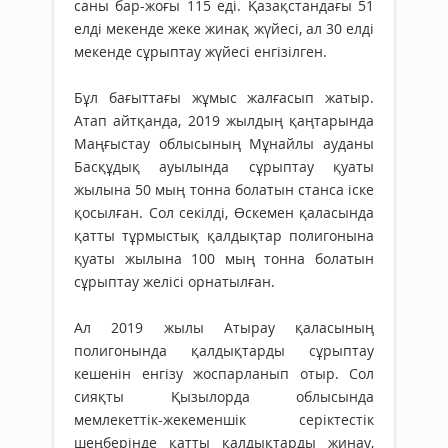
саны бар-жоғы 115 еді. Қазақстандағы 51
елді мекенде жеке жинақ жүйесі, ал 30 елді
мекенде сұрыптау жүйесі енгізілген.
Бұл бағыттағы жұмыс жалғасып жатыр.
Атап айтқанда, 2019 жылдың қаңтарында
Маңғыстау облысының Мұнайлы ауданы
Басқұдық ауылында сұрыптау қуаты
жылына 50 мың тонна болатын станса іске
қосылған. Сол секілді, Өскемен қаласында
қатты тұрмыстық қалдықтар полигонына
қуаты жылына 100 мың тонна болатын
сұрыптау желісі орнатылған.
Ал 2019 жылы Атырау қаласының
полигонында қалдықтарды сұрыптау
кешенін енгізу жоспарланып отыр. Сол
сияқты Қызылорда облысында
мемлекеттік-жекеменшік серіктестік
шеңберінде қатты қалдықтарды жинау,