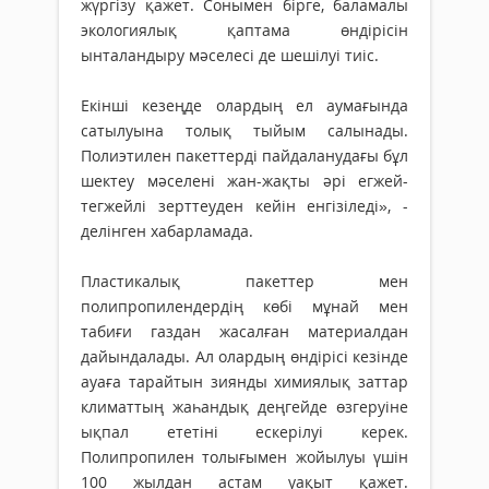
жүргізу қажет. Сонымен бірге, баламалы
экологиялық қаптама өндірісін
ынталандыру мәселесі де шешілуі тиіс.
Екінші кезеңде олардың ел аумағында
сатылуына толық тыйым салынады.
Полиэтилен пакеттерді пайдаланудағы бұл
шектеу мәселені жан-жақты әрі егжей-
тегжейлі зерттеуден кейін енгізіледі», -
делінген хабарламада.
Пластикалық пакеттер мен
полипропилендердің көбі мұнай мен
табиғи газдан жасалған материалдан
дайындалады. Ал олардың өндірісі кезінде
ауаға тарайтын зиянды химиялық заттар
климаттың жаһандық деңгейде өзгеруіне
ықпал ететіні ескерілуі керек.
Полипропилен толығымен жойылуы үшін
100 жылдан астам уақыт қажет.