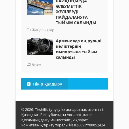
БАЙҚОҢЫРДА
ӘЛЕУМЕТТІК
ЖЕЛІЛЕРДІ
ПАЙДАЛАНУҒА
ТЫЙЫМ САЛЫНДЫ
Жаңалықтар
Арменияда оң рульді
көліктердің
импортына тыйым
салынды
Әлем
Пікір қалдыру
© 2026. Tirshilik-tynysy.kz ақпараттық агенттігі.
Қазақстан Республикасы Ақпарат және
Қоғамдық даму министрлігі, Ақпарат
комитетінің тіркеу туралы № KZ80VPY00052424