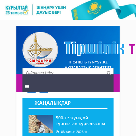
TIRSHILIK-TYNYSY.KZ
АҚПАРАТТЫҚ АГЕНТТІГІ
ЖАҢАЛЫҚТАР
500-ге жуық үй
тұрғызған құрылысшы
08 тамыз 2026 ж.