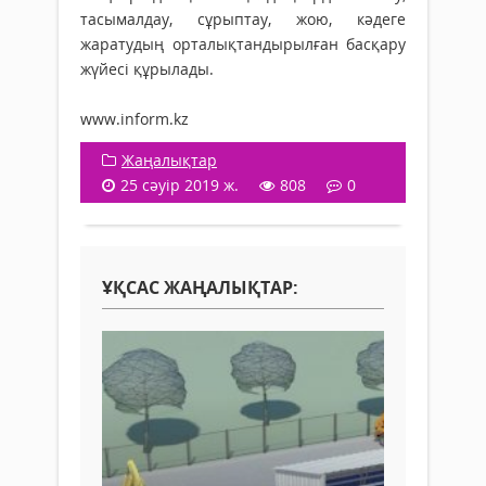
тасымалдау, сұрыптау, жою, кәдеге
жаратудың орталықтандырылған басқару
жүйесі құрылады.
www.inform.kz
Жаңалықтар
25 сәуір 2019 ж.
808
0
ҰҚСАС ЖАҢАЛЫҚТАР: