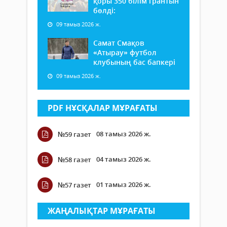
қоры 350 білім грантын
бөлді:
09 тамыз 2026 ж.
Самат Смақов
«Атырау» футбол
клубының бас бапкері
09 тамыз 2026 ж.
PDF НҰСҚАЛАР МҰРАҒАТЫ
08 тамыз 2026 ж.
№59 газет
04 тамыз 2026 ж.
№58 газет
01 тамыз 2026 ж.
№57 газет
ЖАҢАЛЫҚТАР МҰРАҒАТЫ