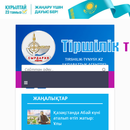
TIRSHILIK-TYNYSY.KZ
АҚПАРАТТЫҚ АГЕНТТІГІ
ЖАҢАЛЫҚТАР
Қазақстанда Абай күні
аталып өтіп жатыр:
Ұлы