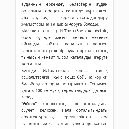
ауданның өркендеу белестерін аудан
орталығы Тереңөзек кентінде жүргізілген
абаттандыру, көркейту-көгалдандыру
жұмыстарынан анық аңғаруға болады.
Мəселен, кенттің И.Тоқтыбаев көшесінің
бойы бүгінде жасыл желекті мекенге
айналды. "Əйтек" каналының үстінен
салынған жаңа көпір аудан орталығының
тынысын кеңейтіп, сол жағалауды игеруге
жол ашты.
Бүгінде И.Тоқтыбаев көшесі толық
асфальтталған жəне көше бойына көрікті
бильбордтар орналастырылған. Сонымен
қатар, 100-ге жуық терек талдары да өсіп
келеді.
"Əйтек" каналының сол жағалауына
сəулеті келіскен, қала орталығындағы
архитектуралық ерекшеліктен кем
түспейтін жеке тұрғын үйлер де көптеп