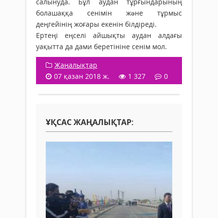
салынуда. Бұл аудан тұрғындарының
болашаққа сенімін жəне тұрмыс
деңгейінің жоғары екенін білдіреді.
Ертеңі еңселі айшықты аудан алдағы
уақытта да дами беретініне сенім мол.
Жаңалықтар
07 қазан 2018 ж.
1 327
0
ҰҚСАС ЖАҢАЛЫҚТАР: