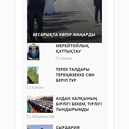
БЕСАРЫҚТА КӨПІР ЖАҢАРДЫ
МЕРЕЙТОЙЛЫҚ
ҚҰТТЫҚТАУ
Қоғам
ТЕРЕК ТАЛДАРЫ
ТЕРЕҢӨЗЕККЕ СӘН
БЕРІП ТҰР
Қоғам
АУДАН ХАЛҚЫНЫҢ
БІРЛІГІ БЕКЕМ, ТІРЛІГІ
ТЫНДЫРЫМДЫ
Жаңалықтар
СЫРДАРИЯ