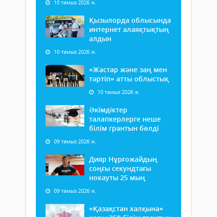
10 тамыз 2026 ж.
Қызылорда облысында
интернет алаяқтықтың
алдын
10 тамыз 2026 ж.
«Жастар және заң мен
тәртіп» атты облыстық
10 тамыз 2026 ж.
Әкімдіктер
талапкерлерге неше
білім грантын бөлді
09 тамыз 2026 ж.
Дияр Нұрғожайдың
соңғы секундтағы
нокауты 25 мың
09 тамыз 2026 ж.
«Қазақстан халқына»