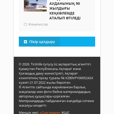
АУДАНЫНЫҢ 90
ЖЫЛДЫҒЫ
КЕҢКӨЛЕМДЕ
АТАЛЫП ӨТІЛЕДІ
Жаңалықтар
Пікір қалдыру
© 2026. Tirshilik-tynysy.kz ақпараттық агенттігі.
Қазақстан Республикасы Ақпарат және
Қоғамдық даму министрлігі, Ақпарат
комитетінің тіркеу туралы № KZ80VPY00052424
куәлігі 21.07.2022 жылы берілген.
® Агенттік сайтында жарияланған барлық
мақалалар мен фото-бейне материалдардың
авторлық құқықтары қорғалған.
Материалдарды пайдаланған жағдайда сілтеме
жасалуы міндетті.
Меншік иесі:
«Сыр медиа»
ЖШС.