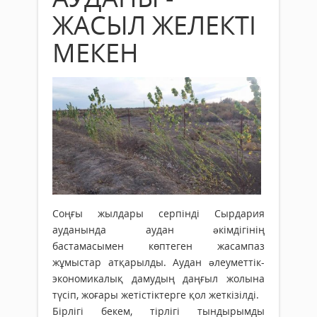
ЖАСЫЛ ЖЕЛЕКТІ
МЕКЕН
Соңғы жылдары серпінді Сырдария
ауданында аудан əкімдігінің
бастамасымен көптеген жасампаз
жұмыстар атқарылды. Аудан əлеуметтік-
экономикалық дамудың даңғыл жолына
түсіп, жоғары жетістіктерге қол жеткізілді.
Бірлігі бекем, тірлігі тындырымды