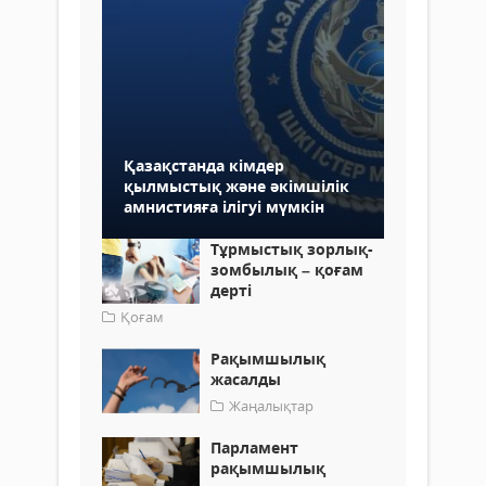
Қазақстанда кімдер
қылмыстық және әкімшілік
амнистияға ілігуі мүмкін
Тұрмыстық зорлық-
зомбылық – қоғам
дерті
Қоғам
Рақымшылық
жасалды
Жаңалықтар
Парламент
рақымшылық