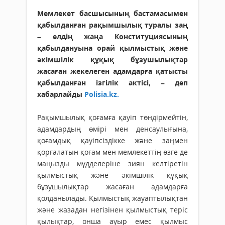
Мемлекет басшысының бастамасымен
қабылданған рақымшылық туралы заң
– елдің жаңа Конституциясының
қабылдануына орай қылмыстық және
әкімшілік құқық бұзушылықтар
жасаған жекелеген адамдарға қатысты
қабылданған ізгілік актісі, – деп
хабарлайды
Polisia.kz.
Рақымшылық қоғамға қауіп төндірмейтін,
адамдардың өмірі мен денсаулығына,
қоғамдық қауіпсіздікке және заңмен
қорғалатын қоғам мен мемлекеттің өзге де
маңызды мүдделеріне зиян келтіретін
қылмыстық және әкімшілік құқық
бұзушылықтар жасаған адамдарға
қолданылады. Қылмыстық жауаптылықтан
және жазадан негізінен қылмыстық теріс
қылықтар, онша ауыр емес қылмыс