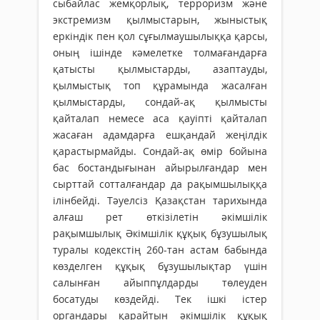
сыбайлас жемқорлық, терроризм және
экстремизм қылмыстарын, жыныстық
еркіндік пен қол сұғылмаушылыққа қарсы,
оның ішінде кәмелетке толмағандарға
қатысты қылмыстарды, азаптауды,
қылмыстық топ құрамында жасалған
қылмыстарды, сондай-ақ қылмысты
қайталап немесе аса қауіпті қайталап
жасаған адамдарға ешқандай жеңілдік
қарастырмайды. Сондай-ақ өмір бойына
бас бостандығынан айырылғандар мен
сырттай сотталғандар да рақымшылыққа
ілінбейді. Тәуелсіз Қазақстан тарихында
алғаш рет өткізілетін әкімшілік
рақымшылық Әкімшілік құқық бұзушылық
туралы кодекстің 260-тан астам бабында
көзделген құқық бұзушылықтар үшін
салынған айыппұлдарды төлеуден
босатуды көздейді. Тек ішкі істер
органдары қарайтын әкімшілік құқық