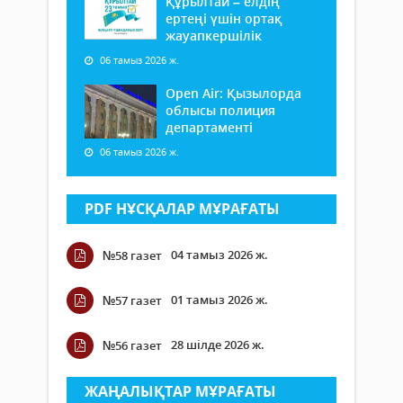
Құрылтай – елдің
ертеңі үшін ортақ
жауапкершілік
06 тамыз 2026 ж.
Open Air: Қызылорда
облысы полиция
департаменті
06 тамыз 2026 ж.
PDF НҰСҚАЛАР МҰРАҒАТЫ
04 тамыз 2026 ж.
№58 газет
01 тамыз 2026 ж.
№57 газет
28 шілде 2026 ж.
№56 газет
ЖАҢАЛЫҚТАР МҰРАҒАТЫ