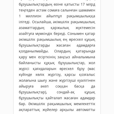
бұзушылықтардың өзіне қатысты 17 млрд
теңгеден астам сомаға салынған шамамен
1 миллион айыппұл рақымшылыққа
ілігеді. Осылайша, әкімшілік рақымшылық
азаматтардың қаржылық жүктемесін
азайтуға мүмкіндік береді. Сонымен қатар
әкімшілік рақымшылық ең өрескел құқық
бұзушылықтарды жасаған адамдарға
қолданылмайды. Олардың қатарында
қару мен есірткінің заңсыз айналымына
байланысты құқық бұзушылықтар, жол
жүрісі қағидаларын өрескел бұзу (мас
күйінде көлік жүргізу, қарсы қозғалыс
жолағына шығу және жүргізуші куәлігінен
айыруға әкеп соққан басқа да
бұзушылықтар), сондай-ақ құқық
бұзушылықты қайталап жасаған адамдар
бар. Әкімшілік рақымшылық мемлекеттік
ақпараттық жүйелер арқылы автоматты