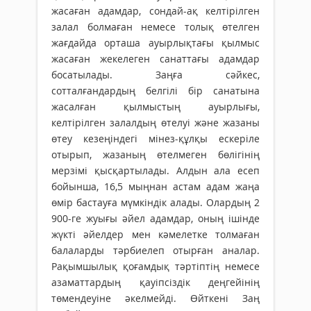
жасаған адамдар, сондай-ақ келтірілген
залал болмаған немесе толық өтелген
жағдайда орташа ауырлықтағы қылмыс
жасаған жекелеген санаттағы адамдар
босатылады. Заңға сәйкес,
сотталғандардың белгілі бір санатына
жасалған қылмыстың ауырлығы,
келтірілген залалдың өтелуі және жазаны
өтеу кезеңіндегі мінез-құлқы ескеріле
отырып, жазаның өтелмеген бөлігінің
мерзімі қысқартылады. Алдын ала есеп
бойынша, 16,5 мыңнан астам адам жаңа
өмір бастауға мүмкіндік алады. Олардың 2
900-ге жуығы әйел адамдар, оның ішінде
жүкті әйелдер мен кәмелетке толмаған
балаларды тәрбиелеп отырған аналар.
Рақымшылық қоғамдық тәртіптің немесе
азаматтардың қауіпсіздік деңгейінің
төмендеуіне әкелмейді. Өйткені Заң