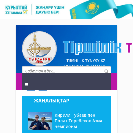
TIRSHILIK-TYNYSY.KZ
АҚПАРАТТЫҚ АГЕНТТІГІ
ЖАҢАЛЫҚТАР
Кирилл Тубаев пен
Полат Төребеков Азия
чемпионы