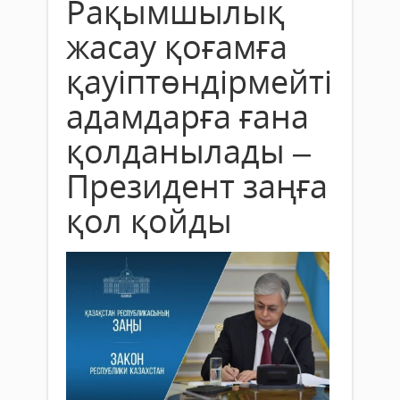
Рақымшылық
жасау қоғамға
қауіптөндірмейтін
адамдарға ғана
қолданылады –
Президент заңға
қол қойды