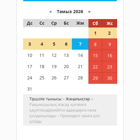
«
Тамыз 2026 »
Дс
Сс
Ср
Бс
Жм
Сб
Жс
1
2
3
4
5
6
7
8
9
10
11
12
13
14
15
16
17
18
19
20
21
22
23
24
25
26
27
28
29
30
31
Тіршілік тынысы
»
Жаңалықтар
»
Рақымшылық жасау қоғамға
қауіптөндірмейтін адамдарға ғана
қолданылады – Президент заңға қол
қойды