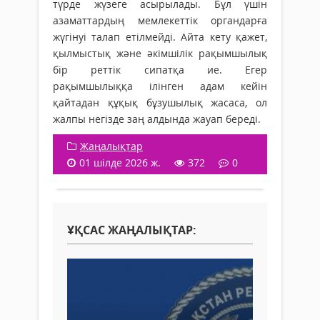
түрде жүзеге асырылады. Бұл үшін
азаматтардың мемлекеттік органдарға
жүгінуі талап етілмейді. Айта кету қажет,
қылмыстық және әкімшілік рақымшылық
бір реттік сипатқа ие. Егер
рақымшылыққа ілінген адам кейін
қайтадан құқық бұзушылық жасаса, ол
жалпы негізде заң алдында жауап береді.
Жаңалықтар
01 шілде 2026 ж.
372
0
ҰҚСАС ЖАҢАЛЫҚТАР: