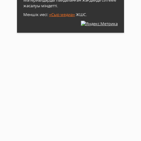
жасалуы міндетті.
Меншік иесі:
«Сыр медиа»
ЖШС.