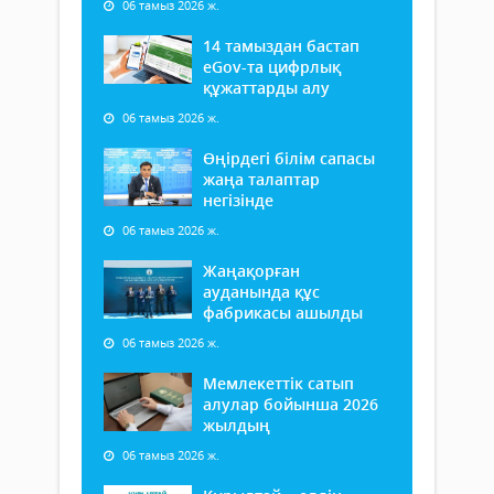
06 тамыз 2026 ж.
14 тамыздан бастап
еGov-та цифрлық
құжаттарды алу
06 тамыз 2026 ж.
Өңірдегі білім сапасы
жаңа талаптар
негізінде
06 тамыз 2026 ж.
Жаңақорған
ауданында құс
фабрикасы ашылды
06 тамыз 2026 ж.
Мемлекеттік сатып
алулар бойынша 2026
жылдың
06 тамыз 2026 ж.