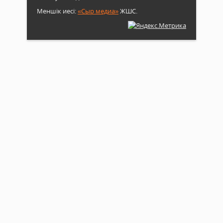
Меншік иесі:
«Сыр медиа»
ЖШС.