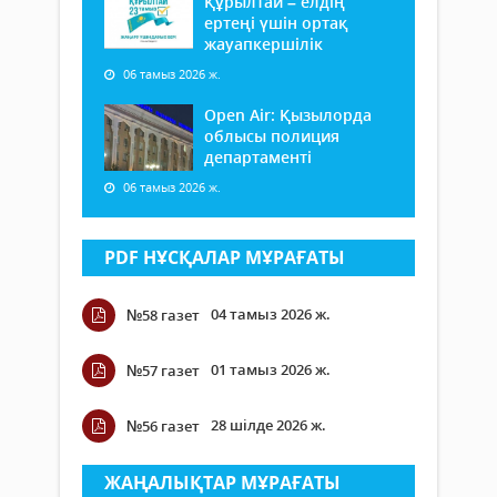
Құрылтай – елдің
ертеңі үшін ортақ
жауапкершілік
06 тамыз 2026 ж.
Open Air: Қызылорда
облысы полиция
департаменті
06 тамыз 2026 ж.
PDF НҰСҚАЛАР МҰРАҒАТЫ
04 тамыз 2026 ж.
№58 газет
01 тамыз 2026 ж.
№57 газет
28 шілде 2026 ж.
№56 газет
ЖАҢАЛЫҚТАР МҰРАҒАТЫ