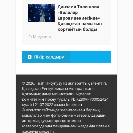
Данэлия Төлешова
«Балалар
Евровидениесінде»
Қазақстан намысын
қорғайтын болды
Мәдениет
Пікір қалдыру
© 2026. Tirshilik-tynysy.kz ақпараттық агенттігі.
Қазақстан Республикасы Ақпарат және
Қоғамдық даму министрлігі, Ақпарат
комитетінің тіркеу туралы № KZ80VPY00052424
куәлігі 21.07.2022 жылы берілген.
® Агенттік сайтында жарияланған барлық
мақалалар мен фото-бейне материалдардың
авторлық құқықтары қорғалған.
Материалдарды пайдаланған жағдайда сілтеме
жасалуы міндетті.