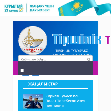
TIRSHILIK-TYNYSY.KZ
АҚПАРАТТЫҚ АГЕНТТІГІ
ЖАҢАЛЫҚТАР
Кирилл Тубаев пен
Полат Төребеков Азия
чемпионы