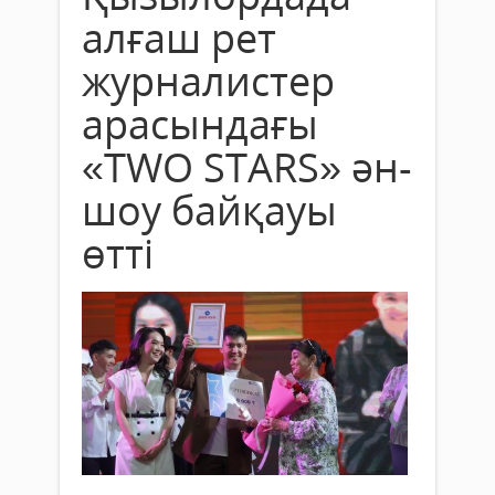
алғаш рет
журналистер
арасындағы
«TWO STARS» ән-
шоу байқауы
өтті