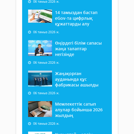
06 тамыз 2026 ж.
14 тамыздан бастап
еGov-та цифрлық
құжаттарды алу
06 тамыз 2026 ж.
Өңірдегі білім сапасы
жаңа талаптар
негізінде
06 тамыз 2026 ж.
Жаңақорған
ауданында құс
фабрикасы ашылды
06 тамыз 2026 ж.
Мемлекеттік сатып
алулар бойынша 2026
жылдың
06 тамыз 2026 ж.