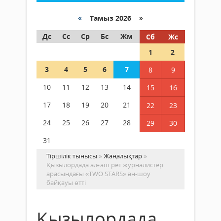
«
Тамыз 2026 »
Дс
Сс
Ср
Бс
Жм
Сб
Жс
1
2
3
4
5
6
7
8
9
10
11
12
13
14
15
16
17
18
19
20
21
22
23
24
25
26
27
28
29
30
31
Тіршілік тынысы
»
Жаңалықтар
»
Қызылордада алғаш рет журналистер
арасындағы «TWO STARS» ән-шоу
байқауы өтті
Қызылордада