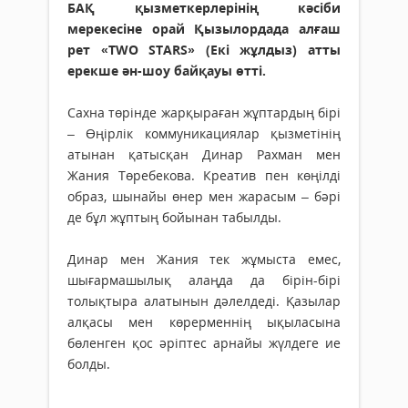
БАҚ қызметкерлерінің кәсіби
мерекесіне орай Қызылордада алғаш
рет «TWO STARS» (Екі жұлдыз) атты
ерекше ән-шоу байқауы өтті.
Сахна төрінде жарқыраған жұптардың бірі
– Өңірлік коммуникациялар қызметінің
атынан қатысқан Динар Рахман мен
Жания Төребекова. Креатив пен көңілді
образ, шынайы өнер мен жарасым – бәрі
де бұл жұптың бойынан табылды.
Динар мен Жания тек жұмыста емес,
шығармашылық алаңда да бірін-бірі
толықтыра алатынын дәлелдеді. Қазылар
алқасы мен көрерменнің ықыласына
бөленген қос әріптес арнайы жүлдеге ие
болды.