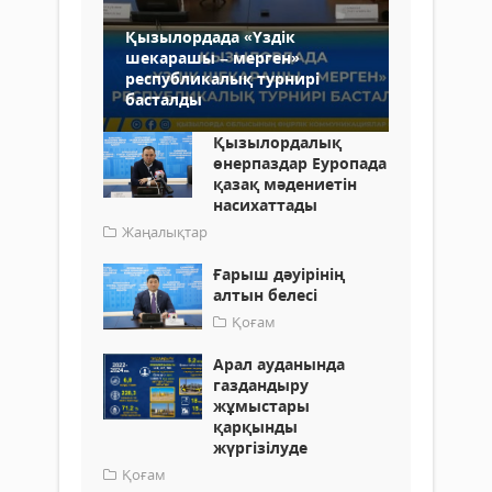
Қызылордада «Үздік
шекарашы – мерген»
республикалық турнирі
басталды
Қызылордалық
өнерпаздар Еуропада
қазақ мәдениетін
насихаттады
Жаңалықтар
Ғарыш дәуірінің
алтын белесі
Қоғам
Арал ауданында
газдандыру
жұмыстары
қарқынды
жүргізілуде
Қоғам