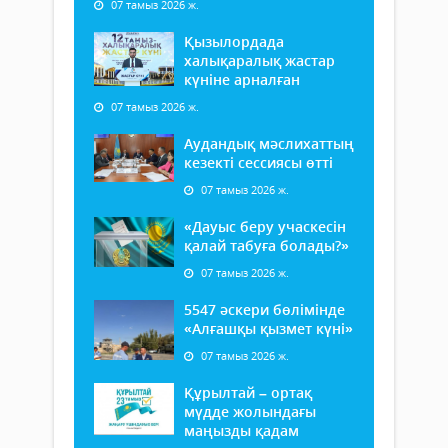
07 тамыз 2026 ж.
Қызылордада
халықаралық жастар
күніне арналған
07 тамыз 2026 ж.
Аудандық мәслихаттың
кезекті сессиясы өтті
07 тамыз 2026 ж.
«Дауыс беру учаскесін
қалай табуға болады?»
07 тамыз 2026 ж.
5547 әскери бөлімінде
«Алғашқы қызмет күні»
07 тамыз 2026 ж.
Құрылтай – ортақ
мүдде жолындағы
маңызды қадам