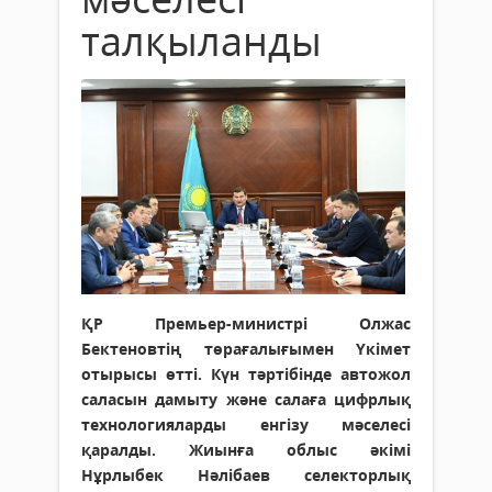
талқыланды
ҚР Премьер-министрі Олжас
Бектеновтің төрағалығымен Үкімет
отырысы өтті. Күн тәртібінде автожол
саласын дамыту және салаға цифрлық
технологияларды енгізу мәселесі
қаралды. Жиынға облыс әкімі
Нұрлыбек Нәлібаев селекторлық