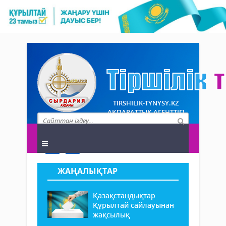
TIRSHILIK-TYNYSY.KZ
АҚПАРАТТЫҚ АГЕНТТІГІ
ЖАҢАЛЫҚТАР
Қазақстандықтар
Құрылтай сайлауынан
жақсылық