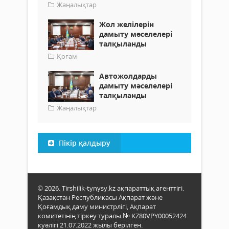
Жаңалықтар
Жол желілерін
дамыту мәселелері
талқыланды
Қоғам
Автожолдарды
дамыту мәселелері
талқыланды
Жаңалықтар
Пікір қалдыру
© 2026. Tirshilik-tynysy.kz ақпараттық агенттігі.
Қазақстан Республикасы Ақпарат және
Қоғамдық даму министрлігі, Ақпарат
комитетінің тіркеу туралы № KZ80VPY00052424
куәлігі 21.07.2022 жылы берілген.