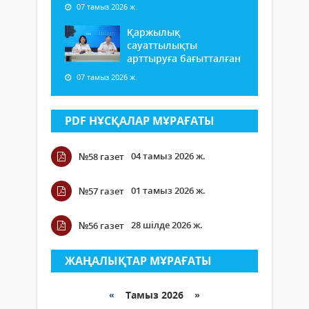
07 тамыз 2026 ж.
Қаржылық
сауаттылықты
арттыруға бағытталған
07 тамыз 2026 ж.
PDF НҰСҚАЛАР МҰРАҒАТЫ
04 тамыз 2026 ж.
№58 газет
01 тамыз 2026 ж.
№57 газет
28 шілде 2026 ж.
№56 газет
ЖАҢАЛЫҚТАР МҰРАҒАТЫ
«
Тамыз 2026 »