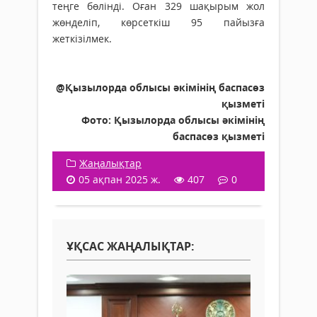
теңге бөлінді. Оған 329 шақырым жол
жөнделіп, көрсеткіш 95 пайызға
жеткізілмек.
@Қызылорда облысы әкімінің баспасөз
қызметі
Фото: Қызылорда облысы әкімінің
баспасөз қызметі
Жаңалықтар
05 ақпан 2025 ж.
407
0
ҰҚСАС ЖАҢАЛЫҚТАР: