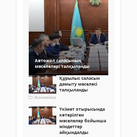
Автожол саласының
мәселелері талқыланды
Құрылыс саласын
дамыту мәселесі
талқыланды
Экономика
Үкімет отырысында
көтерілген
мәселелер бойынша
міндеттер
айқындалды