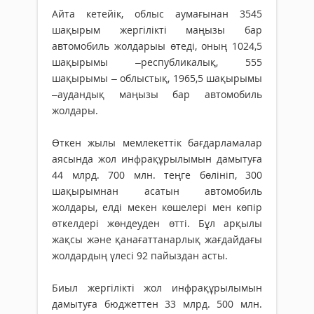
Айта кетейік, облыс аумағынан 3545
шақырым жергілікті маңызы бар
автомобиль жолдарыы өтеді, оның 1024,5
шақырымы –республикалық, 555
шақырымы – облыстық, 1965,5 шақырымы
–аудандық маңызы бар автомобиль
жолдары.
Өткен жылы мемлекеттік бағдарламалар
аясында жол инфрақұрылымын дамытуға
44 млрд. 700 млн. теңге бөлініп, 300
шақырымнан асатын автомобиль
жолдары, елді мекен көшелері мен көпір
өткелдері жөндеуден өтті. Бұл арқылы
жақсы және қанағаттанарлық жағдайдағы
жолдардың үлесі 92 пайыздан асты.
Биыл жергілікті жол инфрақұрылымын
дамытуға бюджеттен 33 млрд. 500 млн.