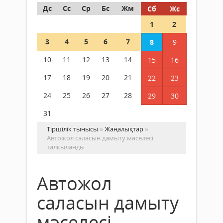
Дс
Сс
Ср
Бс
Жм
Сб
Жс
1
2
3
4
5
6
7
8
9
10
11
12
13
14
15
16
17
18
19
20
21
22
23
24
25
26
27
28
29
30
31
Тіршілік тынысы
»
Жаңалықтар
»
Автожол саласын дамыту мәселесі
талқыланды
Автожол
саласын дамыту
мәселесі