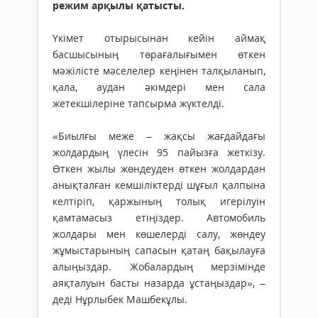
режим арқылы қатысты.
Үкімет отырысынан кейін аймақ
басшысының төрағалығымен өткен
мәжілісте мәселелер кеңінен талқыланып,
қала, аудан әкімдері мен сала
жетекшілеріне тапсырма жүктелді.
«Биылғы меже – жақсы жағдайдағы
жолдардың үлесін 95 пайызға жеткізу.
Өткен жылы жөндеуден өткен жолдардан
анықталған кемшіліктерді шұғыл қалпына
келтіріп, қаржының толық игерілуін
қамтамасыз етіңіздер. Автомобиль
жолдары мен көшелерді салу, жөндеу
жұмыстарының сапасын қатаң бақылауға
алыңыздар. Жобалардың мерзімінде
аяқталуын басты назарда ұстаңыздар», –
деді Нұрлыбек Машбекұлы.