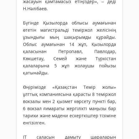
жасауын қамтамасыз етіңіздер», – деді
Н.Нәлібаев.
Бүгінде Қызылорда облысы аумағынан
өтетін магистральді теміржол желісінің
ұзындығы мың шақырымды құрайды.
Облыс аумағынан 14 жұп, Қызылорда
қаласынан Петропавл, Павлодар,
Көкшетау, Семей және Түркістан
қалаларына 5 жұп жолаушы пойызы
қатынайды.
Өңірімізде «Қазақстан Темір жолы»
ұлттық компаниясына қарасты 8 теміржол
вокзалы мен 2 қызмет көрсету пункті бар,
6 вокзал ғимараты жергілікті маңызы бар
тарихи және мәдени ескерткіштер тізіміне
енгізілген.
ІТ саласын дамыту шараларын