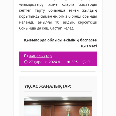
ұйымдастыру және оларға жастарды
көптеп тарту бойынша өткен жылдың
қорытындысымен өңіріміз бірінші орынды
иеленді. Биылғы 10 айдың көрсеткіші
бойынша да көш бастап келеді.
Қызылорда облысы әкімінің баспасөз
қызметі
Жаңалықтар
27 қараша 2024 ж.
395
0
ҰҚСАС ЖАҢАЛЫҚТАР: