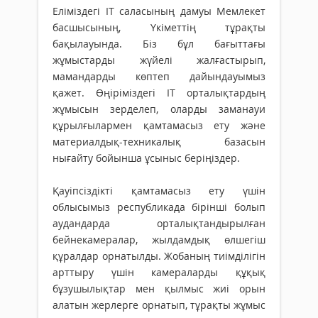
Еліміздегі ІТ саласының дамуы Мемлекет
басшысының, Үкіметтің тұрақты
бақылауында. Біз бұл бағыттағы
жұмыстарды жүйелі жалғастырып,
мамандарды көптеп дайындауымыз
қажет. Өңіріміздегі ІТ орталықтардың
жұмысын зерделеп, оларды заманауи
құрылғылармен қамтамасыз ету және
материалдық-техникалық базасын
нығайту бойынша ұсыныс беріңіздер.
Қауіпсіздікті қамтамасыз ету үшін
облысымыз республикада бірінші болып
аудандарда орталықтандырылған
бейнекамералар, жылдамдық өлшегіш
құралдар орнатылды. Жобаның тиімділігін
арттыру үшін камераларды құқық
бұзушылықтар мен қылмыс жиі орын
алатын жерлерге орнатып, тұрақты жұмыс