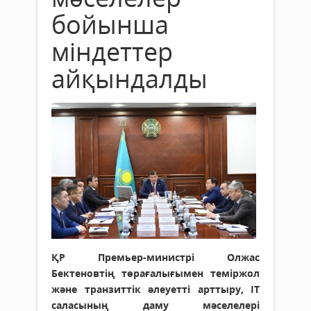
бойынша
міндеттер
айқындалды
ҚР Премьер-министрі Олжас
Бектеновтің төрағалығымен теміржол
және транзиттік әлеуетті арттыру, ІТ
саласының даму мәселелері