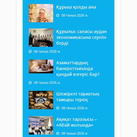
Құрыш қолды ана
08 тамыз 2026 ж.
Құрылыс саласы аудан
экономикасына серпін
берді
08 тамыз 2026 ж.
Азаматтардың
банкроттығында
қандай өзгеріс бар?
08 тамыз 2026 ж.
Шежірелі тарихтың
тамыры терең
08 тамыз 2026 ж.
Ақиқат таразысы –
«Абай жолында»
08 тамыз 2026 ж.