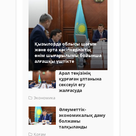
Қызылорда облысы шағын
және орта кәсіпкерліктің
өнім шығарылымы бойынша
алғашқы үштікте
Арал теңізінің
құрғаған ұлтанына
сексеуіл егу
жалғасуда
Экономика
Әлеуметтік-
экономикалық даму
болжамы
талқыланды
Қоғам