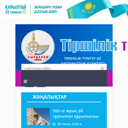
TIRSHILIK-TYNYSY.KZ
АҚПАРАТТЫҚ АГЕНТТІГІ
ЖАҢАЛЫҚТАР
500-ге жуық үй
тұрғызған құрылысшы
08 тамыз 2026 ж.