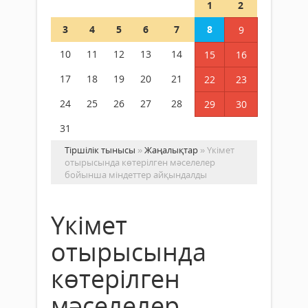
1
2
3
4
5
6
7
8
9
10
11
12
13
14
15
16
17
18
19
20
21
22
23
24
25
26
27
28
29
30
31
Тіршілік тынысы
»
Жаңалықтар
» Үкімет
отырысында көтерілген мәселелер
бойынша міндеттер айқындалды
Үкімет
отырысында
көтерілген
мәселелер