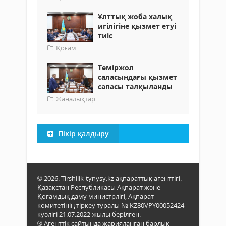
Ұлттық жоба халық
игілігіне қызмет етуі
тиіс
Қоғам
Теміржол
саласындағы қызмет
сапасы талқыланды
Жаңалықтар
Пікір қалдыру
© 2026. Tirshilik-tynysy.kz ақпараттық агенттігі.
Қазақстан Республикасы Ақпарат және
Қоғамдық даму министрлігі, Ақпарат
комитетінің тіркеу туралы № KZ80VPY00052424
куәлігі 21.07.2022 жылы берілген.
® Агенттік сайтында жарияланған барлық