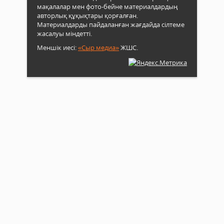
мақалалар мен фото-бейне материалдардың
авторлық құқықтары қорғалған.
Материалдарды пайдаланған жағдайда сілтеме
жасалуы міндетті.
Меншік иесі:
«Сыр медиа»
ЖШС.