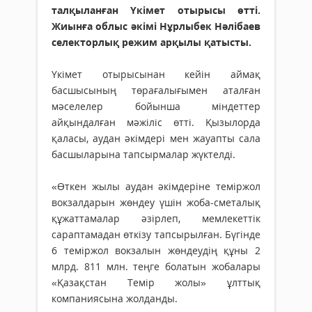
талқыланған Үкімет отырысы өтті.
Жиынға облыс әкімі Нұрлыбек Нәлібаев
селекторлық режим арқылы қатысты.
Үкімет отырысынан кейін аймақ
басшысының төрағалығымен аталған
мәселелер бойынша міндеттер
айқындалған мәжіліс өтті. Қызылорда
қаласы, аудан әкімдері мен жауапты сала
басшыларына тапсырмалар жүктелді.
«Өткен жылы аудан әкімдеріне теміржол
вокзалдарын жөндеу үшін жоба-сметалық
құжаттамалар әзірлеп, мемлекеттік
сараптамадан өткізу тапсырылған. Бүгінде
6 теміржол вокзалын жөндеудің құны 2
млрд. 811 млн. теңге болатын жобалары
«Қазақстан Темір жолы» ұлттық
компаниясына жолданды.