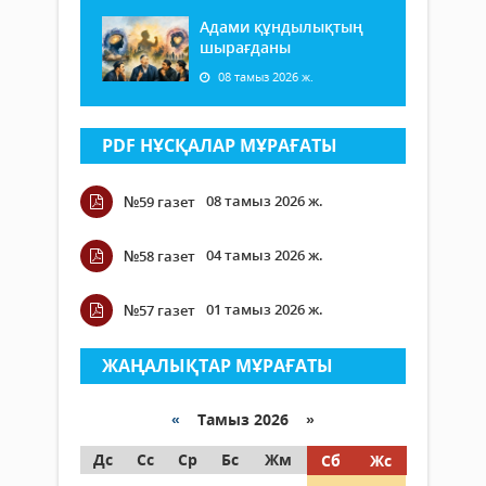
Адами құндылықтың
шырағданы
08 тамыз 2026 ж.
PDF НҰСҚАЛАР МҰРАҒАТЫ
08 тамыз 2026 ж.
№59 газет
04 тамыз 2026 ж.
№58 газет
01 тамыз 2026 ж.
№57 газет
ЖАҢАЛЫҚТАР МҰРАҒАТЫ
«
Тамыз 2026 »
Дс
Сс
Ср
Бс
Жм
Сб
Жс