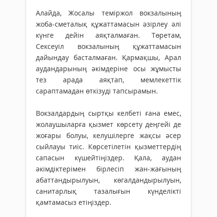
Алайда, Жосалы теміржол вокзалының
жоба-сметалық құжаттамасын әзірлеу әлі
күнге дейін аяқталмаған. Төретам,
Сексеуіл вокзалының құжаттамасын
дайындау басталмаған. Қармақшы, Арал
аудандарының әкімдеріне осы жұмысты
тез арада аяқтап, мемлекеттік
сараптамадан өткізуді тапсырамын.
Вокзалдардың сыртқы келбеті ғана емес,
жолаушыларға қызмет көрсету деңгейі де
жоғары болуы, келушілерге жақсы әсер
сыйлауы тиіс. Көрсетілетін қызметтердің
сапасын күшейтіңіздер. Қала, аудан
әкімдіктерімен бірлесіп жан-жағының
абаттандырылуын, көгалдандырылуын,
санитарлық тазалығын күнделікті
қамтамасыз етіңіздер.