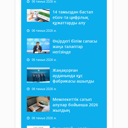
06 тамыз 2026 ж.
14 тамыздан бастап
еGov-та цифрлық
құжаттарды алу
06 тамыз 2026 ж.
Өңірдегі білім сапасы
жаңа талаптар
негізінде
06 тамыз 2026 ж.
Жаңақорған
ауданында құс
фабрикасы ашылды
06 тамыз 2026 ж.
Мемлекеттік сатып
алулар бойынша 2026
жылдың
06 тамыз 2026 ж.