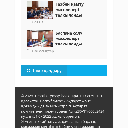
Газбен қамту
мәселелері
талқыланды
Қоғам
Баспана салу
мәселелері
талқыланды
Жаңалықтар
Пікір қалдыру
© 2026. Tirshilik-tynysy.kz ақпараттық агенттігі.
Қазақстан Республикасы Ақпарат және
Қоғамдық даму министрлігі, Ақпарат
комитетінің тіркеу туралы № KZ80VPY00052424
куәлігі 21.07.2022 жылы берілген.
® Агенттік сайтында жарияланған барлық
мақалалар мен фото-бейне материалдардың