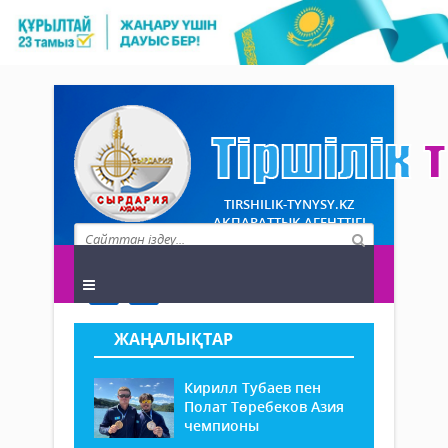
TIRSHILIK-TYNYSY.KZ
АҚПАРАТТЫҚ АГЕНТТІГІ
ЖАҢАЛЫҚТАР
Кирилл Тубаев пен
Полат Төребеков Азия
чемпионы