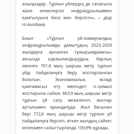
алыңыздар. Тұрғын үйлердің де сапасына
және инженерлік инфрақұрылыммен
қамтылуына баса мән берілсін», – деді
Н.Нәлібаев.
Биыл «Тұрғын үй-коммуналдық
инфрақұрылымды дамытудың 2023-2029
жылдарға арналған тұжырымдамасы»
аясында қаржыландырудың барлық
көзінен 701,6 мың шаршы метр тұрғын
үйді пайдалануға беру жоспарланған
болатын. Экономикалық өсімді
қамтамасыз ету жөніндегі іс-қимыл
жоспарына сәйкес 863,9 мың шаршы метр
тұрғын үй салу межеленіп, жоспар
артығымен орындалуда. Жыл басынан
бері 772,6 мың шаршы метр тұрғын үй
пайдалануға беріліп, өткен жылдың сәйкес
кезеңімен салыстырғанда 109,9% құрады.