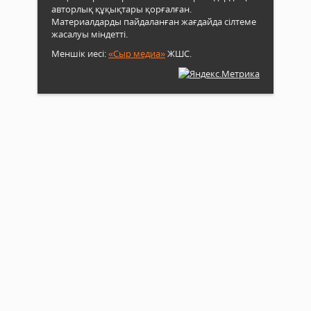
авторлық құқықтары қорғалған.
Материалдарды пайдаланған жағдайда сілтеме
жасалуы міндетті.
Меншік иесі:
«Сыр медиа»
ЖШС.