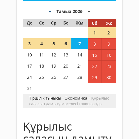
«
Тамыз 2026 »
Дс
Сс
Ср
Бс
Жм
Сб
Жс
1
2
3
4
5
6
7
8
9
10
11
12
13
14
15
16
17
18
19
20
21
22
23
24
25
26
27
28
29
30
31
Тіршілік тынысы
»
Экономика
» Құрылыс
саласын дамыту мәселесі талқыланды
Құрылыс
саласын дамыту