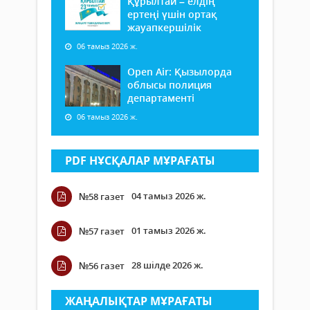
Құрылтай – елдің
ертеңі үшін ортақ
жауапкершілік
06 тамыз 2026 ж.
Open Air: Қызылорда
облысы полиция
департаменті
06 тамыз 2026 ж.
PDF НҰСҚАЛАР МҰРАҒАТЫ
04 тамыз 2026 ж.
№58 газет
01 тамыз 2026 ж.
№57 газет
28 шілде 2026 ж.
№56 газет
ЖАҢАЛЫҚТАР МҰРАҒАТЫ