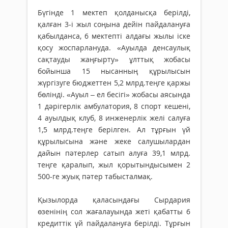
Бүгінде 1 мектеп қолданысқа берілді,
қалған 3-і жыл соңына дейін пайдалануға
қабылданса, 6 мектепті алдағы жылы іске
қосу жоспарлануда. «Ауылда денсаулық
сақтауды жаңғырту» ұлттық жобасы
бойынша 15 нысанның құрылысын
жүргізуге бюджеттен 5,2 млрд.теңге қаржы
бөлінді. «Ауыл – ел бесігі» жобасы аясында
1 дәрігерлік амбулатория, 8 спорт кешені,
4 ауылдық клуб, 8 инженерлік желі салуға
1,5 млрд.теңге берілген. Ал тұрғын үй
құрылысына және жеке салушылардан
дайын пәтерлер сатып алуға 39,1 млрд.
теңге қаралып, жыл қорытындысымен 2
500-ге жуық пәтер табысталмақ.
Қызылорда қаласындағы Сырдария
өзенінің сол жағалауында жеті қабатты 6
кредиттік үй пайдалануға берілді. Тұрғын