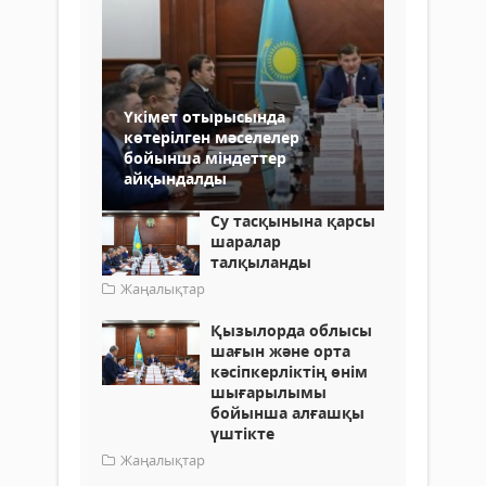
Үкімет отырысында
көтерілген мәселелер
бойынша міндеттер
айқындалды
Су тасқынына қарсы
шаралар
талқыланды
Жаңалықтар
Қызылорда облысы
шағын және орта
кәсіпкерліктің өнім
шығарылымы
бойынша алғашқы
үштікте
Жаңалықтар