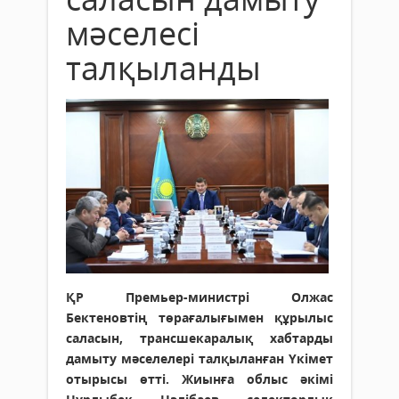
мәселесі
талқыланды
ҚР Премьер-министрі Олжас
Бектеновтің төрағалығымен құрылыс
саласын, трансшекаралық хабтарды
дамыту мәселелері талқыланған Үкімет
отырысы өтті. Жиынға облыс әкімі