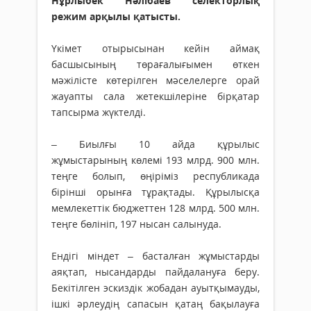
Нұрлыбек Нәлібаев селекторлық
режим арқылы қатысты.
Үкімет отырысынан кейін аймақ
басшысының төрағалығымен өткен
мәжілісте көтерілген мәселелерге орай
жауапты сала жетекшілеріне бірқатар
тапсырма жүктелді.
– Биылғы 10 айда құрылыс
жұмыстарының көлемі 193 млрд. 900 млн.
теңге болып, өңіріміз республикада
бірінші орынға тұрақтады. Құрылысқа
мемлекеттік бюджеттен 128 млрд. 500 млн.
теңге бөлініп, 197 нысан салынуда.
Ендігі міндет – басталған жұмыстарды
аяқтап, нысандарды пайдалануға беру.
Бекітілген эскиздік жобадан ауытқымауды,
ішкі әрлеудің сапасын қатаң бақылауға