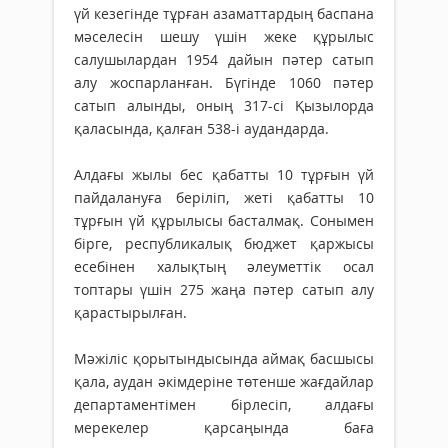
үй кезегінде тұрған азаматтардың баспана
мәселесін шешу үшін жеке құрылыс
салушылардан 1954 дайын пәтер сатып
алу жоспарланған. Бүгінде 1060 пәтер
сатып алынды, оның 317-сі Қызылорда
қаласында, қалған 538-і аудандарда.
Алдағы жылы бес қабатты 10 тұрғын үй
пайдалануға беріліп, жеті қабатты 10
тұрғын үй құрылысы басталмақ. Сонымен
бірге, республикалық бюджет қаржысы
есебінен халықтың әлеуметтік осал
топтары үшін 275 жаңа пәтер сатып алу
қарастырылған.
Мәжіліс қорытындысында аймақ басшысы
қала, аудан әкімдеріне төтенше жағдайлар
департаментімен бірлесіп, алдағы
мерекелер қарсаңында баға