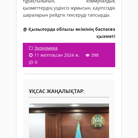
тұрақтылығын, коммуналдық
қызметтердің үздіксіз жұмысын, қауіпсіздік
шараларын рейдтік тексеруді тапсырды.
@ Қызылорда облысы әкімінің баспасөз
қызметі
Экономика
11 желтоқсан 2024 ж.
398
0
ҰҚСАС ЖАҢАЛЫҚТАР: