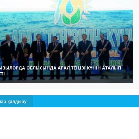
ЫЗЫЛОРДА ОБЛЫСЫНДА АРАЛ ТЕҢІЗІ КҮНІН АТАЛЫП
ТІ
кір қалдыру