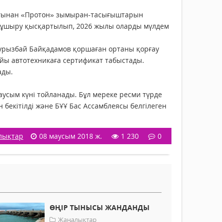
йлағынан «Протон» зымыран-тасығыштарын
 ұшыру қысқартылып, 2026 жылы оларды мүлдем
урызбай Байқадамов қоршаған ортаны қорғау
йы автотехникаға сертификат табыстады.
ады.
маусым күні тойланады. Бұл мереке ресми түрде
екітілді және БҰҰ Бас Ассамблеясы белгілеген
лықтар
08 маусым 2018 ж.
1 230
0
ӨҢІР ТЫНЫСЫ ЖАНДАНДЫ
Жаңалықтар