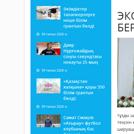
Әкімдіктер
ЭК
талапкерлерге
неше білім
БЕ
грантын бөлді
09 тамыз 2026 ж.
Дияр
Нұрғожайдың
соңғы секундтағы
нокауты 25 мың
09 тамыз 2026 ж.
«Қазақстан
халқына» қоры 350
білім грантын
бөлді:
09 тамыз 2026 ж.
тұзды ш
Самат Смақов
теңізін
«Атырау» футбол
клубының бас
шаруашы