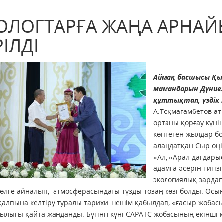
ОЛОГТАРҒА ЖАҢА АРНАЙ
РІЛДІ
Аймақ басшысы Қы
мамандарын Дүниеж
құттықтап, үздік
А.Тоқмағамбетов а
ортаны қорғау күні
көптеген жылдар бо
алаңдатқан Сыр өңі
«Ал, «Арал дағдарыс
адамға әсерін тигіз
экологиялық зардап
өлге айналып, атмосферасындағы тұзды тозаң көзі болды. Ос
 қалпына келтіру туралы тарихи шешім қабылдап, «ғасыр жобас
лығы қайта жанданды. Бүгінгі күні САРАТС жобасының екінші ке