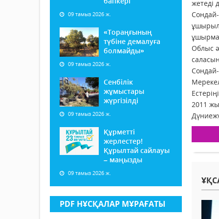
бапкері
жетеді 
Сондай-
09 тамыз 2026 ж.
ұшырылу
«Тораңғының
ұшырма
түбіне демалуға
Облыс ә
болмайды»
саласын
09 тамыз 2026 ж.
Сондай-
Сенбілік
Мерекел
жұмыстары
Естерің
жүргізілді
2011 жы
09 тамыз 2026 ж.
Дүниежү
Құрметті
жерлестер!
Құрылтай сайлауы
– маңызды
09 тамыз 2026 ж.
ҰҚС
PDF НҰСҚАЛАР МҰРАҒАТЫ