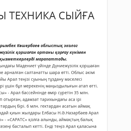
Ы ТЕХНИКА СЫЙҒА
рымбек Көшербаев облыстық эколог
үзілік қоршаған ортаны қорғау күнімен
 қызметкерлерді марапаттады.
тындағы Мәдениет үйінде Дүниежүзілік қоршаған
не арналған салтанатты шара өтті. Облыс әкімі
йы Арал теңізі суының тұздану мәселесі
рі үшін бұл мерекенің маңыздылығын атап өтті.
ы» - Арал бассейнінде өмір сүретін 35 млн.
іп отырған, адамзат тарихындағы аса ірі
тардың бірі. 6 млн. гектардан асатын аймақ
ындай қиын жылдары Елбасы Н.Ә.Назарбаев Арал
ы» - «САРАТС» қолға алынды, аймақтың балық
зеңі басталып кетті. Енді теңіз Арал қаласына