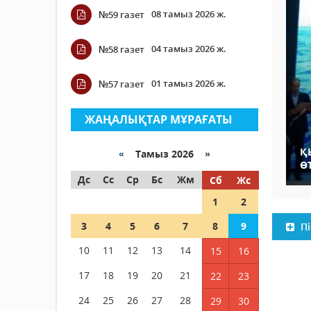
08 тамыз 2026 ж.
№59 газет
04 тамыз 2026 ж.
№58 газет
01 тамыз 2026 ж.
№57 газет
ЖАҢАЛЫҚТАР МҰРАҒАТЫ
Қ
«
Тамыз 2026 »
ӨТ
Дс
Сс
Ср
Бс
Жм
Сб
Жс
1
2
3
4
5
6
7
8
9
Пі
10
11
12
13
14
15
16
17
18
19
20
21
22
23
24
25
26
27
28
29
30