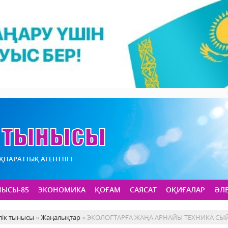
АҚПАРАТТЫҚ АГЕНТТІГІ
НЫСЫ-85
ЭКОНОМИКА
ҚОҒАМ
САЯСАТ
ОҚИҒАЛАР
ӘЛ
лік тынысы
»
Жаңалықтар
» ЭКОЛОГТАРҒА ЖАҢА АРНАЙЫ ТЕХНИКА СЫЙ