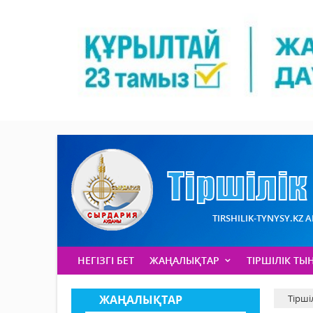
TIRSHILIK-TYNYSY.KZ 
НЕГІЗГІ БЕТ
ЖАҢАЛЫҚТАР
ТІРШІЛІК ТЫ
ЖАҢАЛЫҚТАР
Тірші