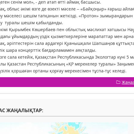
деген сенім мол», - деп атап өтті аймақ басшысы.
ақ, облыс әкімі өзге де өзекті мәселе – «Байқоңыр» ғарыш а
 мәселесі шешім тапқанын жеткізді. «Протон» зымырандарын
у туралы шешім қабылданды.
кімі Қырымбек Көшербаев пен облыстық мәслихат хатшысы На
дағы ұйымдардың үздік қызметкерлеріне марапаттар мен арна
ақ, әріптестерін сала ардагері Қуанышқали Шапшаңов құттықт
ік шара концерттік бағдарламамен аяқталды.
ізге сала кетейік, Қазақстан Республикасында Экологтар күні 5 
лы Қазастан Республикасының «ҚР мерекелер туралы» Заңымен б
зілік қоршаған ортаны қорғау мерекесімен тұспа-тұс келеді.
Жаңа
АС ЖАҢАЛЫҚТАР: