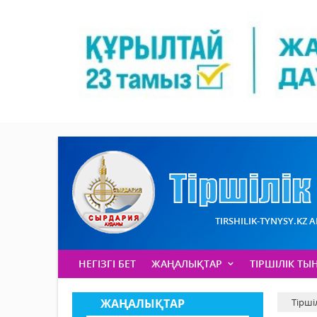
TIRSHILIK-TYNYSY.KZ 
НЕГІЗГІ БЕТ
ЖАҢАЛЫҚТАР
ТІРШІЛІК ТЫ
ЖАҢАЛЫҚТАР
Тірші