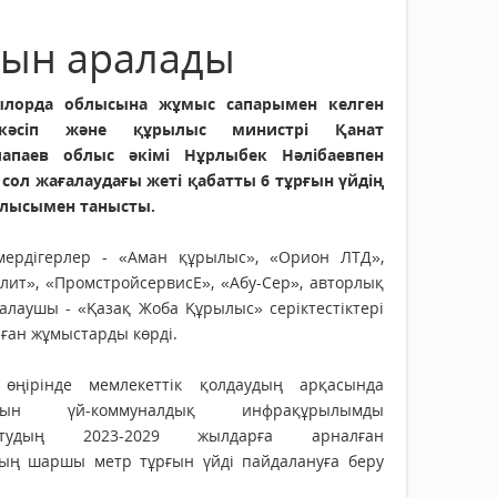
рын аралады
лорда облысына жұмыс сапарымен келген
ркәсіп және құрылыс министрі Қанат
апаев облыс әкімі Нұрлыбек Нәлібаевпен
е сол жағалаудағы жеті қабатты 6 тұрғын үйдің
лысымен танысты.
мердігерлер - «Аман құрылыс», «Орион ЛТД»,
лит», «ПромстройсервисЕ», «Абу-Сер», авторлық
алаушы - «Қазақ Жоба Құрылыс» серіктестіктері
ған жұмыстарды көрді.
өңірінде мемлекеттік қолдаудың арқасында
рғын үй-коммуналдық инфрақұрылымды
ытудың 2023-2029 жылдарға арналған
ың шаршы метр тұрғын үйді пайдалануға беру