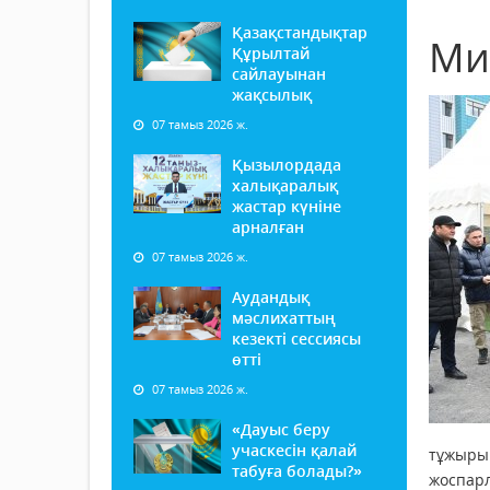
Қазақстандықтар
Ми
Құрылтай
сайлауынан
жақсылық
07 тамыз 2026 ж.
Қызылордада
халықаралық
жастар күніне
арналған
07 тамыз 2026 ж.
Аудандық
мәслихаттың
кезекті сессиясы
өтті
07 тамыз 2026 ж.
«Дауыс беру
учаскесін қалай
тұжыры
табуға болады?»
жоспарл