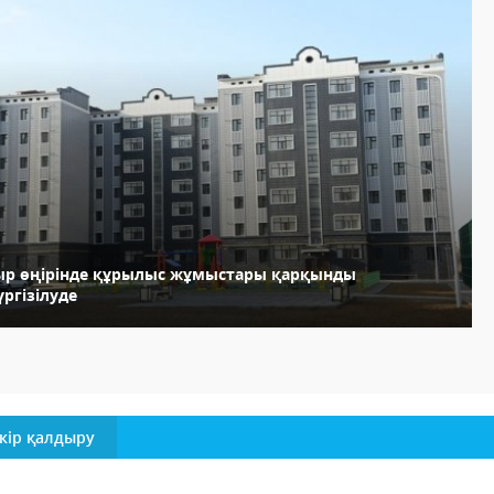
ыр өңірінде құрылыс жұмыстары қарқынды
ргізілуде
кір қалдыру