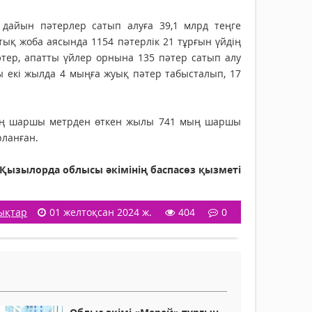
дайын пәтерлер сатып алуға 39,1 млрд теңге
ық жоба аясында 1154 пәтерлік 21 тұрғын үйдің
әтер, апатты үйлер орнына 135 пәтер сатып алу
ы екі жылда 4 мыңға жуық пәтер табысталып, 17
мың шаршы метрден өткен жылы 741 мың шаршы
рланған.
Қызылорда облысы әкімінің баспасөз қызметі
ықтар
01 желтоқсан 2024 ж.
404
0