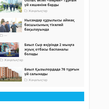
Облыс әкімі «Мерей» тұрғын
үй кешеніне барды
Жаңалықтар
Нысандар құрылысы аймақ
басшысының тікелей
бақылауында
---
Биыл Сыр өңірінде 2 мыңға
жуық отбасы баспаналы
болады
Жаңалықтар
Биыл Қызылордада 76 тұрғын
үй салынады
Жаңалықтар