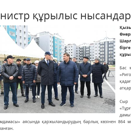
нистр құрылыс нысанда
Қызы
Өне
Шарл
бірг
құры
Бас 
«Риго
қадағ
атқар
Сыр 
«Тұ
дам
мдамасы» аясында қаржыландырудың барлық көзінен 864 м
анған.