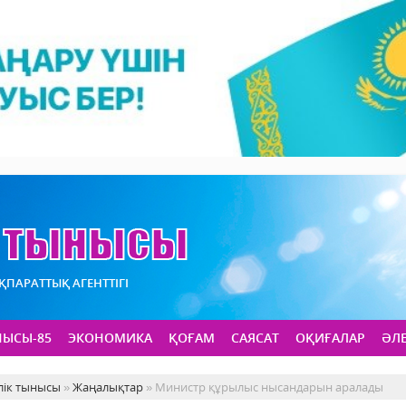
АҚПАРАТТЫҚ АГЕНТТІГІ
НЫСЫ-85
ЭКОНОМИКА
ҚОҒАМ
САЯСАТ
ОҚИҒАЛАР
ӘЛ
лік тынысы
»
Жаңалықтар
» Министр құрылыс нысандарын аралады