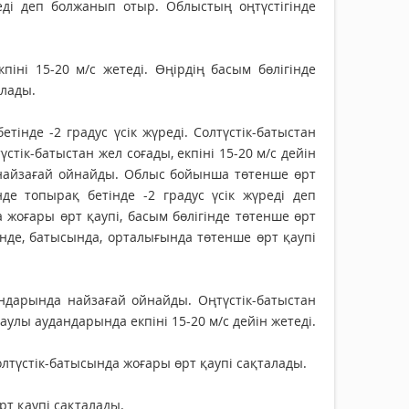
реді деп болжанып отыр. Облыстың оңтүстігінде
піні 15-20 м/с жетеді. Өңірдің басым бөлігінде
алады.
інде -2 градус үсік жүреді. Солтүстік-батыстан
стік-батыстан жел соғады, екпіні 15-20 м/с дейін
 найзағай ойнайды. Облыс бойынша төтенше өрт
де топырақ бетінде -2 градус үсік жүреді деп
 жоғары өрт қаупі, басым бөлігінде төтенше өрт
інде, батысында, орталығында төтенше өрт қаупі
ндарында найзағай ойнайды. Оңтүстік-батыстан
таулы аудандарында екпіні 15-20 м/с дейін жетеді.
лтүстік-батысында жоғары өрт қаупі сақталады.
т қаупі сақталады.