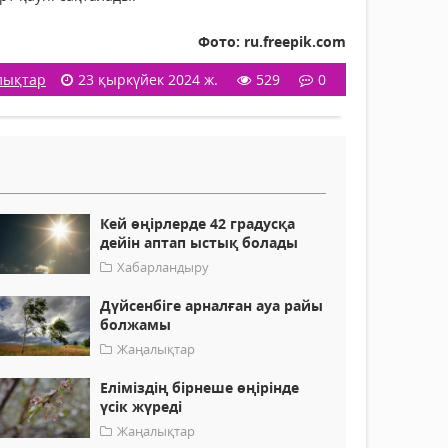
Фото: ru.freepik.com
лықтар
23 қыркүйек 2024 ж.
529
0
Кей өңірлерде 42 градусқа
дейін аптап ыстық болады
Хабарландыру
Дүйсенбіге арналған ауа райы
болжамы
Жаңалықтар
Еліміздің бірнеше өңірінде
үсік жүреді
Жаңалықтар