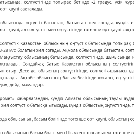
атысында, солтүстігінде топырақ бетінде -2 градус, үсік жү
өрт қаупі сақталады.
облысында оңтүстік-батыстан, батыстан жел соғады, күндіз ек
өрт қаупі, ал солтүстігі мен оңтүстігінде төтенше өрт қаупі сақт
Солтүстік Қазақстан облысының оңтүстік-батысында топырақ бет
23-28 м/с болатын жел соғады. Ақмола облысында батыстан, солтү
 Маңғыстау облысының батысында, солтүстігінде, шығысында
ақталады. Сондай-ақ Батыс Қазақстан облысының солтүстігін
п отыр. Десе де, облыстың солтүстігінде, солтүстік-шығысында
ақталады. Ақтөбе облысының басым бөлігінде жоғары, оңтүстіг
ды», дейді мамандар.
ромет» хабарлағандай, күндіз Алматы облысының таулы ауда
 жел солтүстік-батысқа ығысады, күндіз облыстың оңтүстігінде, 
да облысының басым бөлігінде төтенше өрт қаупі, облыстың со
ан облысының басым бөлігі мен Шымкент шаһарында төтенше өр