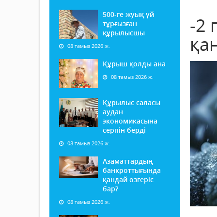
500-ге жуық үй
-2 
тұрғызған
құрылысшы
қа
08 тамыз 2026 ж.
Құрыш қолды ана
08 тамыз 2026 ж.
Құрылыс саласы
аудан
экономикасына
серпін берді
08 тамыз 2026 ж.
Азаматтардың
банкроттығында
қандай өзгеріс
бар?
08 тамыз 2026 ж.