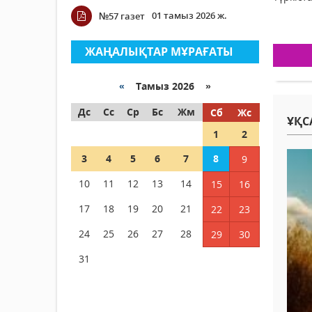
01 тамыз 2026 ж.
№57 газет
ЖАҢАЛЫҚТАР МҰРАҒАТЫ
«
Тамыз 2026 »
Дс
Сс
Ср
Бс
Жм
Сб
Жс
ҰҚС
1
2
3
4
5
6
7
8
9
10
11
12
13
14
15
16
17
18
19
20
21
22
23
24
25
26
27
28
29
30
31