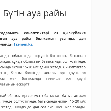
: Бүгін ауа райы
гидромет» синоптиктері 23 қыркүйекке
алған ауа райы болжамын ұсынды, деп
рлайды
Egemen.kz.
ғанды облысында оңтүстік-батыстан, батыстан
оғады, күндіз облыстың батысында, солтүстігінде,
ында екпіні 15-20 м/с дейін жетеді. Синоптиктер
стың басым бөлігінде жоғары өрт қаупі, ал
ысы мен батысында төтенше өрт қаупі
латынын ескертті.
най облысында солтүстік-батыстан, батыстан жел
, түнде солтүстігінде, батысында екпіні 15-20 м/с
 жетеді. Күндіз де дәл сол екпінмен жел соғады.