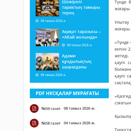
Шежірелі
Түнде б
тарихтың тамыры
жоғары 
терең
08 тамыз 2026 ж.
Ұлытау 
жоғары 
Ақиқат таразысы –
«Абай жолында»
«Түнде 
08 тамыз 2026 ж.
екпіні 
Адами
жетеді.
құндылықтың
қаупі с
шырағданы
болжаны
08 тамыз 2026 ж.
қаупі с
сақтала
PDF НҰСҚАЛАР МҰРАҒАТЫ
«Қазгид
соғатын
08 тамыз 2026 ж.
№59 газет
Қызылор
04 тамыз 2026 ж.
№58 газет
Түркіст