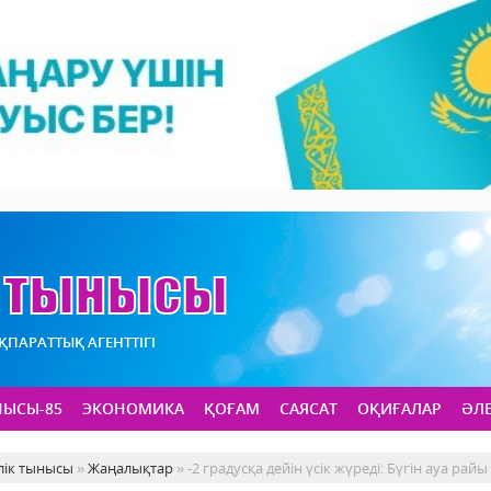
АҚПАРАТТЫҚ АГЕНТТІГІ
НЫСЫ-85
ЭКОНОМИКА
ҚОҒАМ
САЯСАТ
ОҚИҒАЛАР
ӘЛ
лік тынысы
»
Жаңалықтар
» -2 градусқа дейін үсік жүреді: Бүгін ауа рай