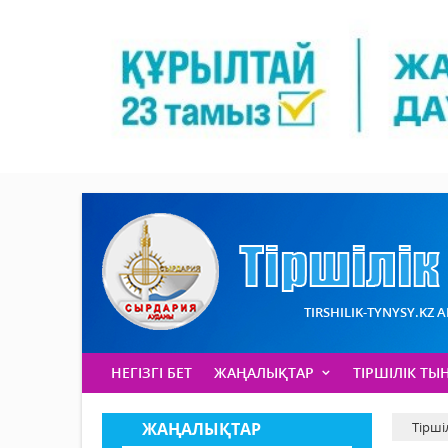
TIRSHILIK-TYNYSY.KZ 
НЕГІЗГІ БЕТ
ЖАҢАЛЫҚТАР
ТІРШІЛІК ТЫ
ЖАҢАЛЫҚТАР
Тірші