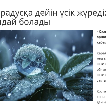
градусқа дейін үсік жүреді
ндай болады
«Қаз
арн
хаба
Қара
жел с
шығыс
облы
шығ
сақта
Қоста
соғып
дейін