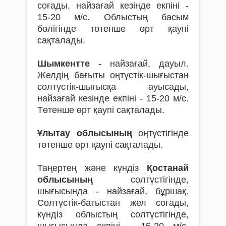
соғады, найзағай кезінде екпіні -
15-20 м/с. Облыстың басым
бөлігінде төтенше өрт қаупі
сақталады.
Шымкентте
- найзағай, дауыл.
Желдің бағыты оңтүстік-шығыстан
солтүстік-шығысқа ауысады,
найзағай кезінде екпіні - 15-20 м/с.
Төтенше өрт қаупі сақталады.
Ұлытау облысының
оңтүстігінде
төтенше өрт қаупі сақталады.
Таңертең және күндіз
Қостанай
облысының
солтүстігінде,
шығысында - найзағай, бұршақ.
Солтүстік-батыстан жел соғады,
күндіз облыстың солтүстігінде,
шығысында екпіні - 15-20 м/с.