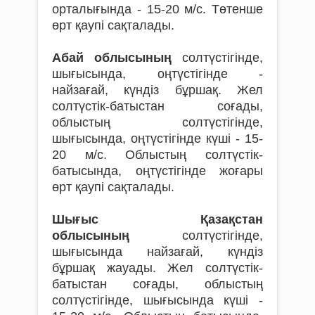
орталығында - 15-20 м/с. Төтенше
өрт қаупі сақталады.
Абай облысының
солтүстігінде,
шығысында, оңтүстігінде -
найзағай, күндіз бұршақ. Жел
солтүстік-батыстан соғады,
облыстың солтүстігінде,
шығысында, оңтүстігінде күші - 15-
20 м/с. Облыстың солтүстік-
батысында, оңтүстігінде жоғары
өрт қаупі сақталады.
Шығыс Қазақстан
облысының
солтүстігінде,
шығысында найзағай, күндіз
бұршақ жауады. Жел солтүстік-
батыстан соғады, облыстың
солтүстігінде, шығысында күші -