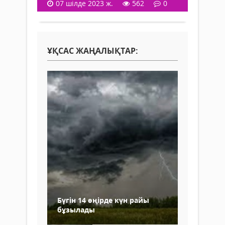
07 шілде 2023 ж.
562
0
ҰҚСАС ЖАҢАЛЫҚТАР:
Бүгін 14 өңірде күн райы
бұзылады