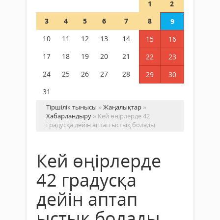
1
2
3
4
5
6
7
8
9
10
11
12
13
14
15
16
17
18
19
20
21
22
23
24
25
26
27
28
29
30
31
Тіршілік тынысы
»
Жаңалықтар
»
Хабарландыру
» Кей өңірлерде 42
градусқа дейін аптап ыстық болады
Кей өңірлерде
42 градусқа
дейін аптап
ыстық болады