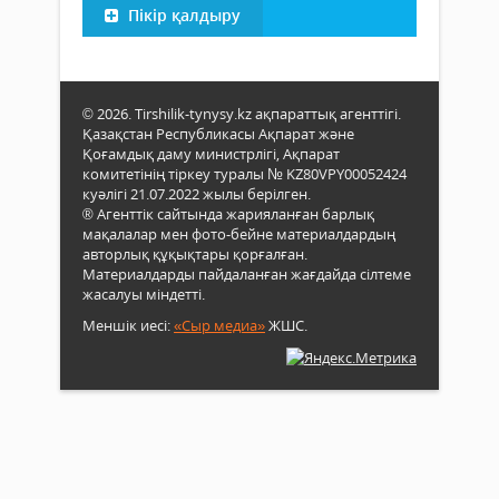
Пікір қалдыру
© 2026. Tirshilik-tynysy.kz ақпараттық агенттігі.
Қазақстан Республикасы Ақпарат және
Қоғамдық даму министрлігі, Ақпарат
комитетінің тіркеу туралы № KZ80VPY00052424
куәлігі 21.07.2022 жылы берілген.
® Агенттік сайтында жарияланған барлық
мақалалар мен фото-бейне материалдардың
авторлық құқықтары қорғалған.
Материалдарды пайдаланған жағдайда сілтеме
жасалуы міндетті.
Меншік иесі:
«Сыр медиа»
ЖШС.