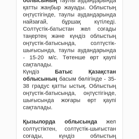
облысының
таулы аудандарында
қатты жаңбыр жауады. Облыстың
оңтүстігінде, таулы аудандарында
найзағай, бұршақ күтіледі.
Солтүстік-батыстан жел соғады
таңертең және күндіз облыстың
оңтүстік-батысында, солтүстік-
шығысында, таулы аудандарында
- 15-20 м/с. Төтенше өрт қаупі
сақталады.
Күндіз
Батыс Қазақстан
облысының
басым бөлігінде - 35-
38 градус қатты ыстық. Облыстың
оңтүстік-батысында, оңтүстігінде,
шығысында жоғары өрт қаупі
сақталады.
Қызылорда облысында
жел
солтүстіктен, солтүстік-шығыстан
соғады, күндіз облыстың