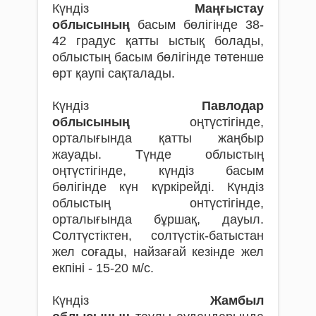
Күндіз
Маңғыстау
облысының
басым бөлігінде 38-
42 градус қатты ыстық болады,
облыстың басым бөлігінде төтенше
өрт қаупі сақталады.
Күндіз
Павлодар
облысының
оңтүстігінде,
орталығында қатты жаңбыр
жауады. Түнде облыстың
оңтүстігінде, күндіз басым
бөлігінде күн күркірейді. Күндіз
облыстың онтүстігінде,
орталығында бұршақ, дауыл.
Солтүстіктен, солтүстік-батыстан
жел соғады, найзағай кезінде жел
екпіні - 15-20 м/с.
Күндіз
Жамбыл