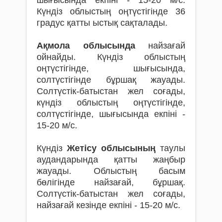
Күндіз облыстың оңтүстігінде 36
градус қатты ыстық сақталады.
Ақмола облысында
найзағай
ойнайды. Күндіз облыстың
оңтүстігінде, шығысында,
солтүстігінде бұршақ жауады.
Солтүстік-батыстан жел соғады,
күндіз облыстың оңтүстігінде,
солтүстігінде, шығысында екпіні -
15-20 м/с.
Күндіз
Жетісу облысының
таулы
аудандарында қатты жаңбыр
жауады. Облыстың басым
бөлігінде найзағай, бұршақ.
Солтүстік-батыстан жел соғады,
найзағай кезінде екпіні - 15-20 м/с.