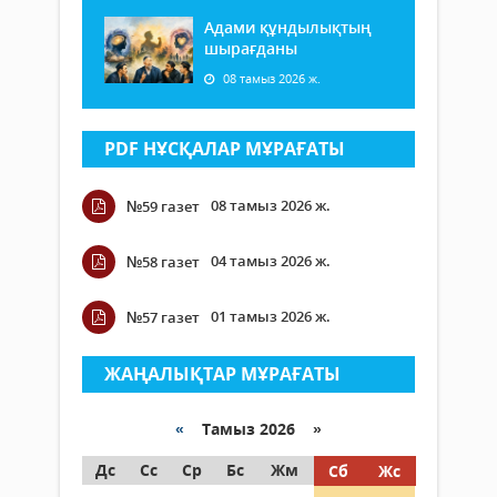
Адами құндылықтың
шырағданы
08 тамыз 2026 ж.
PDF НҰСҚАЛАР МҰРАҒАТЫ
08 тамыз 2026 ж.
№59 газет
04 тамыз 2026 ж.
№58 газет
01 тамыз 2026 ж.
№57 газет
ЖАҢАЛЫҚТАР МҰРАҒАТЫ
«
Тамыз 2026 »
Дс
Сс
Ср
Бс
Жм
Сб
Жс