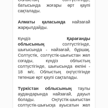
батысында жоғары өрт қаупі
сақталады.
Алматы қаласында
найзағай
жарқылдайды.
Күндіз
Қарағанды
облысының
солтүстігінде,
шығысында - найзағай, бұршақ.
Солтүстік, солтүстік-шығыстан жел
соғады, күндіз облыстың
солтүстігінде, шығысында екпіні -
18 м/с. Облыстың оңтүстігінде
төтенше өрт қаупі сақталады.
Түркістан облысының
таулы
аудандарында найзағай, дауыл
болады. Оңтүстік-шығыстан
солтүстік-шығысқа ауысатын жел