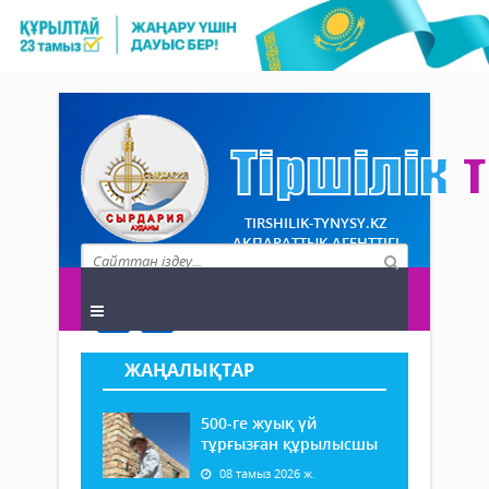
TIRSHILIK-TYNYSY.KZ
АҚПАРАТТЫҚ АГЕНТТІГІ
ЖАҢАЛЫҚТАР
500-ге жуық үй
тұрғызған құрылысшы
08 тамыз 2026 ж.