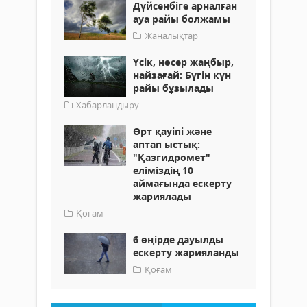
Дүйсенбіге арналған
ауа райы болжамы
Жаңалықтар
Үсік, нөсер жаңбыр,
найзағай: Бүгін күн
райы бұзылады
Хабарландыру
Өрт қауіпі және
аптап ыстық:
"Қазгидромет"
еліміздің 10
аймағында ескерту
жариялады
Қоғам
6 өңірде дауылды
ескерту жарияланды
Қоғам