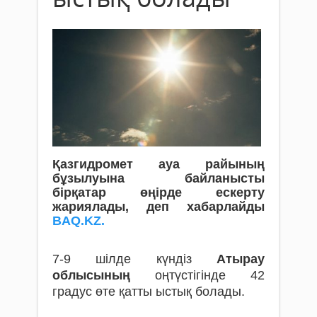
Қазгидромет ауа райының
бұзылуына байланысты
бірқатар өңірде ескерту
жариялады, деп хабарлайды
BAQ.KZ.
7-9 шілде күндіз
Атырау
облысының
оңтүстігінде 42
градус өте қатты ыстық болады.