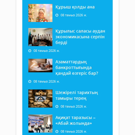
Құрыш қолды ана
08 тамыз 2026 ж.
Құрылыс саласы аудан
экономикасына серпін
берді
08 тамыз 2026 ж.
Азаматтардың
банкроттығында
қандай өзгеріс бар?
08 тамыз 2026 ж.
Шежірелі тарихтың
тамыры терең
08 тамыз 2026 ж.
Ақиқат таразысы –
«Абай жолында»
08 тамыз 2026 ж.