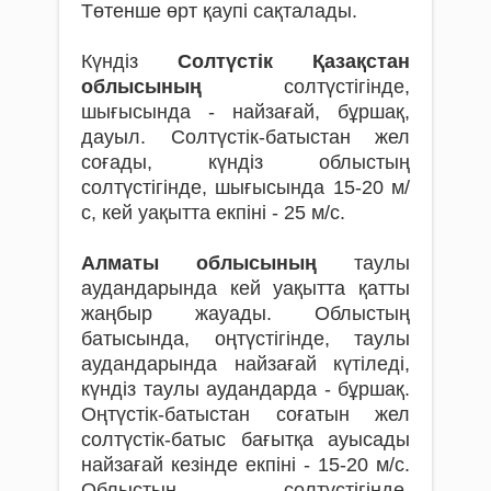
Төтенше өрт қаупі сақталады.
Күндіз
Солтүстік Қазақстан
облысының
солтүстігінде,
шығысында - найзағай, бұршақ,
дауыл. Солтүстік-батыстан жел
соғады, күндіз облыстың
солтүстігінде, шығысында 15-20 м/
с, кей уақытта екпіні - 25 м/с.
Алматы облысының
таулы
аудандарында кей уақытта қатты
жаңбыр жауады. Облыстың
батысында, оңтүстігінде, таулы
аудандарында найзағай күтіледі,
күндіз таулы аудандарда - бұршақ.
Оңтүстік-батыстан соғатын жел
солтүстік-батыс бағытқа ауысады
найзағай кезінде екпіні - 15-20 м/с.
Облыстың солтүстігінде,