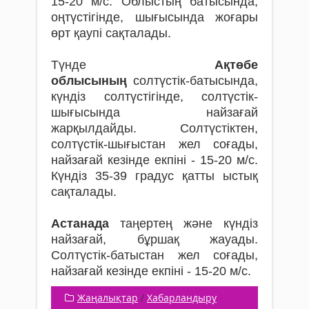
15-20 м/с. Облыстың батысында,
оңтүстігінде, шығысында жоғары
өрт қаупі сақталады.
Түнде
Ақтөбе
облысының
солтүстік-батысында,
күндіз солтүстігінде, солтүстік-
шығысында найзағай
жарқылдайды. Солтүстіктен,
солтүстік-шығыстан жел соғады,
найзағай кезінде екпіні - 15-20 м/с.
Күндіз 35-39 градус қатты ыстық
сақталады.
Астанада
таңертең және күндіз
найзағай, бұршақ жауады.
Солтүстік-батыстан жел соғады,
найзағай кезінде екпіні - 15-20 м/с.
Жаңалықтар
/
Хабарландыру