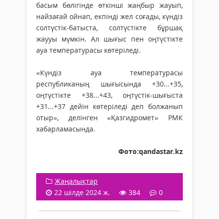
басым бөлігінде өткінші жаңбыр жауып,
найзағай ойнап, екпінді жел соғады, күндіз
солтүстік-батыста, солтүстікте бұршақ
жаууы мүмкін. Ал шығыс пен оңтүстікте
ауа температурасы көтеріледі.
«Күндіз ауа температурасы
республиканың шығысында +30...+35,
оңтүстікте +38...+43, оңтүстік-шығыста
+31...+37 дейін көтеріледі деп болжанып
отыр», делінген «Қазгидромет» РМК
хабарламасында.
Фото:qandastar.kz
Жаңалықтар
22 шілде 2024 ж.
384
0