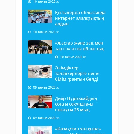
10 тамыз 2026 ж.
Қызылорда облысында
интернет алаяқтықтың
алдын
10 тамыз 2026 ж.
«Жастар және заң мен
тәртіп» атты облыстық
10 тамыз 2026 ж.
Әкімдіктер
талапкерлерге неше
білім грантын бөлді
09 тамыз 2026 ж.
Дияр Нұрғожайдың
соңғы секундтағы
нокауты 25 мың
09 тамыз 2026 ж.
«Қазақстан халқына»