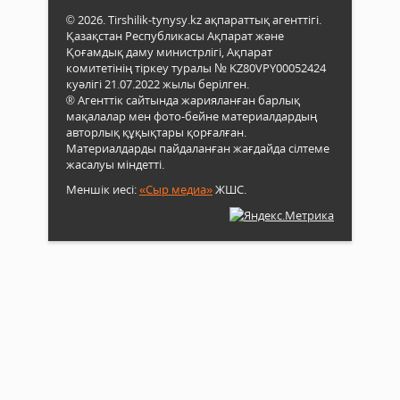
© 2026. Tirshilik-tynysy.kz ақпараттық агенттігі.
Қазақстан Республикасы Ақпарат және
Қоғамдық даму министрлігі, Ақпарат
комитетінің тіркеу туралы № KZ80VPY00052424
куәлігі 21.07.2022 жылы берілген.
® Агенттік сайтында жарияланған барлық
мақалалар мен фото-бейне материалдардың
авторлық құқықтары қорғалған.
Материалдарды пайдаланған жағдайда сілтеме
жасалуы міндетті.
Меншік иесі:
«Сыр медиа»
ЖШС.