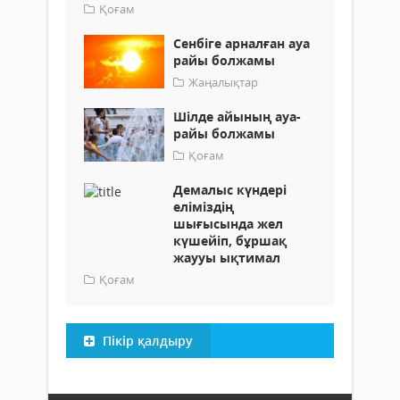
Қоғам
Сенбіге арналған ауа
райы болжамы
Жаңалықтар
Шілде айының ауа-
райы болжамы
Қоғам
Демалыс күндері
еліміздің
шығысында жел
күшейіп, бұршақ
жаууы ықтимал
Қоғам
Пікір қалдыру