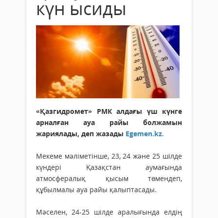
күн ысиды
«Қазгидромет» РМК алдағы үш күнге
арналған ауа райы болжамын
жариялады, деп жазады
Egemen.kz.
Мекеме мәліметінше, 23, 24 және 25 шілде
күндері Қазақстан аумағында
атмосфералық қысым төмендеп,
құбылмалы ауа райы қалыптасады.
Мәселен, 24-25 шілде аралығында елдің