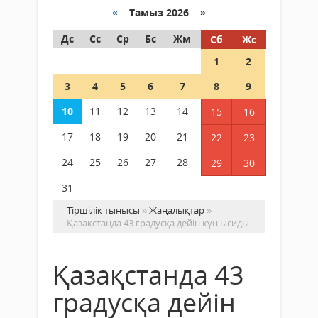
«
Тамыз 2026 »
Дс
Сс
Ср
Бс
Жм
Сб
Жс
1
2
3
4
5
6
7
8
9
10
11
12
13
14
15
16
17
18
19
20
21
22
23
24
25
26
27
28
29
30
31
Тіршілік тынысы
»
Жаңалықтар
»
Қазақстанда 43 градусқа дейін күн ысиды
Қазақстанда 43
градусқа дейін