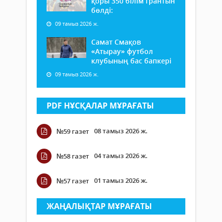
қоры 350 білім грантын
бөлді:
09 тамыз 2026 ж.
Самат Смақов
«Атырау» футбол
клубының бас бапкері
09 тамыз 2026 ж.
PDF НҰСҚАЛАР МҰРАҒАТЫ
08 тамыз 2026 ж.
№59 газет
04 тамыз 2026 ж.
№58 газет
01 тамыз 2026 ж.
№57 газет
ЖАҢАЛЫҚТАР МҰРАҒАТЫ