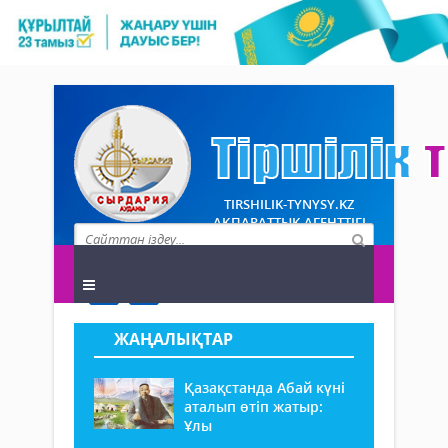
TIRSHILIK-TYNYSY.KZ
АҚПАРАТТЫҚ АГЕНТТІГІ
ЖАҢАЛЫҚТАР
Қазақстанда Абай күні
аталып өтіп жатыр:
Ұлы