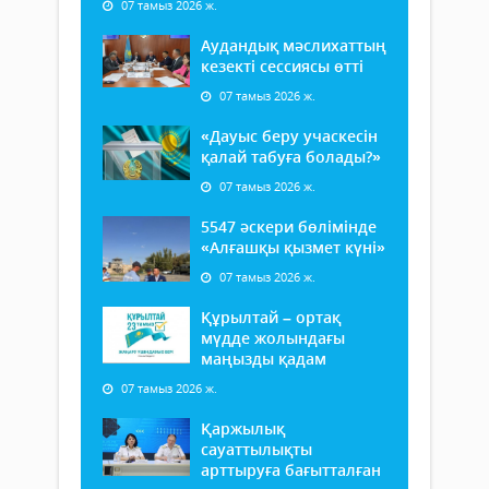
07 тамыз 2026 ж.
Аудандық мәслихаттың
кезекті сессиясы өтті
07 тамыз 2026 ж.
«Дауыс беру учаскесін
қалай табуға болады?»
07 тамыз 2026 ж.
5547 әскери бөлімінде
«Алғашқы қызмет күні»
07 тамыз 2026 ж.
Құрылтай – ортақ
мүдде жолындағы
маңызды қадам
07 тамыз 2026 ж.
Қаржылық
сауаттылықты
арттыруға бағытталған