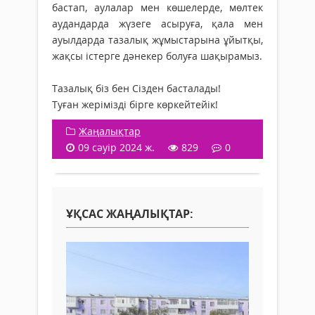
бастап, аулалар мен көшелерде, мөлтек
аудандарда жүзеге асыруға, қала мен
ауылдарда тазалық жұмыстарына ұйытқы,
жақсы істерге дәнекер болуға шақырамыз.
Тазалық біз бен Сізден басталады!
Туған жерімізді бірге көркейтейік!
Жаңалықтар
09 сәуір 2024 ж.
829
0
ҰҚСАС ЖАҢАЛЫҚТАР: