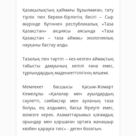
Қазақылықтың қаймағы бұзылмаған, тату
тірлік пен береке-бірліктің бесігі – Сыр
өңірінде бүгіннен республикалық «Таза
Қазақстан» акциясы аясында «Таза
Қазақстан – таза аймақ» экологиялық
науқаны бастау алды.
Тазалық пен тәртіп – кез-келген аймақтың
табысты дамуының кепілі ғана емес,
тұрғындардың мәдениеттілігінің өлшемі.
Мемлекет басшысы Қасым-Жомарт
Кемелұлы «Қалалар мен ауылдардың
сәулетті, саябақтар мен ауланың таза
болуы, ең алдымен, басқа біреуге емес,
өзімізге керек. Азаматтарымыз қоғамдық
орындар мен қоршаған ортаға жанашыр
көзбен қарауға тиіс» - деген болатын.