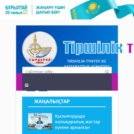
TIRSHILIK-TYNYSY.KZ
АҚПАРАТТЫҚ АГЕНТТІГІ
ЖАҢАЛЫҚТАР
Қызылордада
халықаралық жастар
күніне арналған