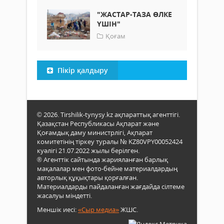
"ЖАСТАР-ТАЗА ӨЛКЕ
ҮШІН"
Қоғам
Пікір қалдыру
© 2026. Tirshilik-tynysy.kz ақпараттық агенттігі.
Қазақстан Республикасы Ақпарат және
Қоғамдық даму министрлігі, Ақпарат
комитетінің тіркеу туралы № KZ80VPY00052424
куәлігі 21.07.2022 жылы берілген.
® Агенттік сайтында жарияланған барлық
мақалалар мен фото-бейне материалдардың
авторлық құқықтары қорғалған.
Материалдарды пайдаланған жағдайда сілтеме
жасалуы міндетті.
Меншік иесі:
«Сыр медиа»
ЖШС.