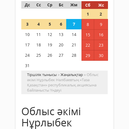
Дс
Сс
Ср
Бс
Жм
Сб
Жс
1
2
3
4
5
6
7
8
9
10
11
12
13
14
15
16
17
18
19
20
21
22
23
24
25
26
27
28
29
30
31
Тіршілік тынысы
»
Жаңалықтар
» Облыс
әкімі Нұрлыбек Нәлібаевтың «Таза
Қазақстан» республикалық акциясына
байланысты Үндеуі
Облыс әкімі
Нұрлыбек