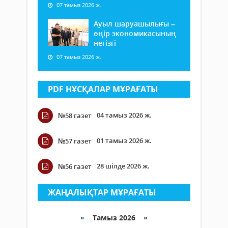
07 тамыз 2026 ж.
Ауыл шаруашылығы –
өңір экономикасының
негізгі
07 тамыз 2026 ж.
PDF НҰСҚАЛАР МҰРАҒАТЫ
04 тамыз 2026 ж.
№58 газет
01 тамыз 2026 ж.
№57 газет
28 шілде 2026 ж.
№56 газет
ЖАҢАЛЫҚТАР МҰРАҒАТЫ
«
Тамыз 2026 »