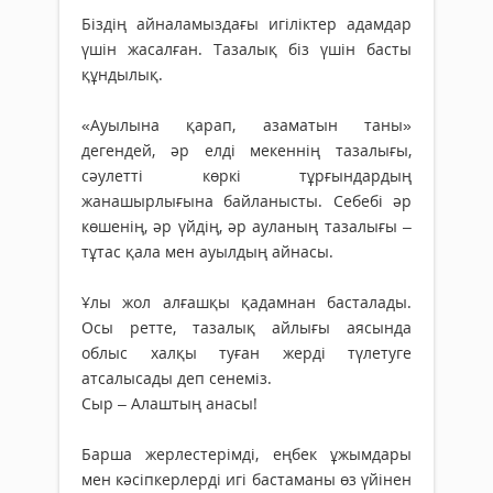
Біздің айналамыздағы игіліктер адамдар
үшін жасалған. Тазалық біз үшін басты
құндылық.
«Ауылына қарап, азаматын таны»
дегендей, әр елді мекеннің тазалығы,
сәулетті көркі тұрғындардың
жанашырлығына байланысты. Себебі әр
көшенің, әр үйдің, әр ауланың тазалығы –
тұтас қала мен ауылдың айнасы.
Ұлы жол алғашқы қадамнан басталады.
Осы ретте, тазалық айлығы аясында
облыс халқы туған жерді түлетуге
атсалысады деп сенеміз.
Сыр – Алаштың анасы!
Барша жерлестерімді, еңбек ұжымдары
мен кәсіпкерлерді игі бастаманы өз үйінен