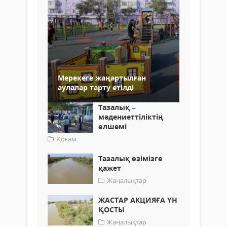
Мерекеге жаңартылған
аулалар тарту етілді
Тазалық –
мәдениеттіліктің
өлшемі
Қоғам
Тазалық өзімізге
қажет
Жаңалықтар
ЖАСТАР АКЦИЯҒА ҮН
ҚОСТЫ
Жаңалықтар