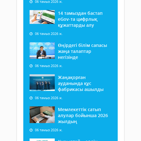
06 тамыз 2026 ж.
14 тамыздан бастап
еGov-та цифрлық
құжаттарды алу
06 тамыз 2026 ж.
Өңірдегі білім сапасы
жаңа талаптар
негізінде
06 тамыз 2026 ж.
Жаңақорған
ауданында құс
фабрикасы ашылды
06 тамыз 2026 ж.
Мемлекеттік сатып
алулар бойынша 2026
жылдың
06 тамыз 2026 ж.