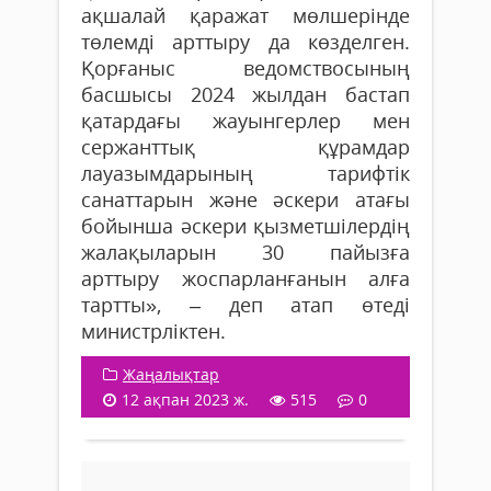
ақшалай қаражат мөлшерінде
төлемді арттыру да көзделген.
Қорғаныс ведомствосының
басшысы 2024 жылдан бастап
қатардағы жауынгерлер мен
сержанттық құрамдар
лауазымдарының тарифтік
санаттарын және әскери атағы
бойынша әскери қызметшілердің
жалақыларын 30 пайызға
арттыру жоспарланғанын алға
тартты», – деп атап өтеді
министрліктен.
Жаңалықтар
12 ақпан 2023 ж.
515
0