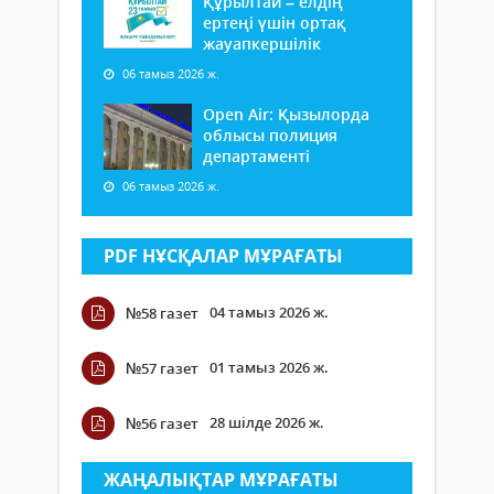
Құрылтай – елдің
ертеңі үшін ортақ
жауапкершілік
06 тамыз 2026 ж.
Open Air: Қызылорда
облысы полиция
департаменті
06 тамыз 2026 ж.
PDF НҰСҚАЛАР МҰРАҒАТЫ
04 тамыз 2026 ж.
№58 газет
01 тамыз 2026 ж.
№57 газет
28 шілде 2026 ж.
№56 газет
ЖАҢАЛЫҚТАР МҰРАҒАТЫ