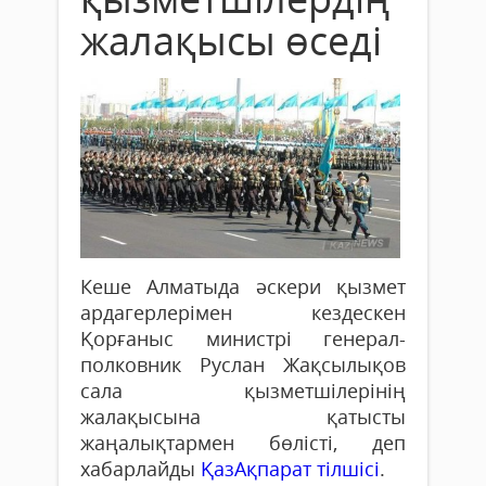
жалақысы өседі
Кеше Алматыда әскери қызмет
ардагерлерімен кездескен
Қорғаныс министрі генерал-
полковник Руслан Жақсылықов
сала қызметшілерінің
жалақысына қатысты
жаңалықтармен бөлісті, деп
хабарлайды
ҚазАқпарат тілшісі
.