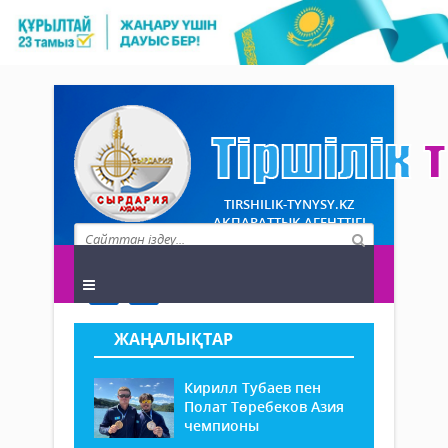
TIRSHILIK-TYNYSY.KZ
АҚПАРАТТЫҚ АГЕНТТІГІ
ЖАҢАЛЫҚТАР
Кирилл Тубаев пен
Полат Төребеков Азия
чемпионы