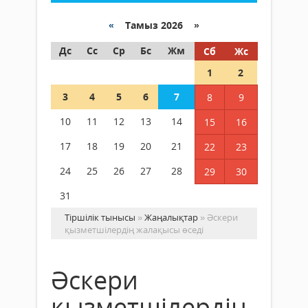
«
Тамыз 2026 »
Дс
Сс
Ср
Бс
Жм
Сб
Жс
1
2
3
4
5
6
7
8
9
10
11
12
13
14
15
16
17
18
19
20
21
22
23
24
25
26
27
28
29
30
31
Тіршілік тынысы
»
Жаңалықтар
» Әскери
қызметшілердің жалақысы өседі
Әскери
қызметшілердің