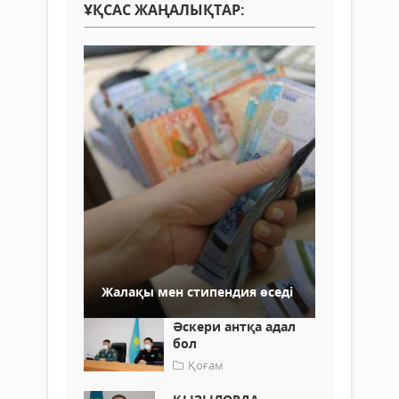
ҰҚСАС ЖАҢАЛЫҚТАР:
Жалақы мен стипендия өседі
Әскери антқа адал
бол
Қоғам