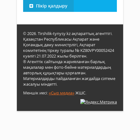
Пікір қалдыру
© 2026. Tirshilik-tynysy.kz ақпараттық агенттігі.
Қазақстан Республикасы Ақпарат және
Қоғамдық даму министрлігі, Ақпарат
комитетінің тіркеу туралы № KZ80VPY00052424
куәлігі 21.07.2022 жылы берілген.
® Агенттік сайтында жарияланған барлық
мақалалар мен фото-бейне материалдардың
авторлық құқықтары қорғалған.
Материалдарды пайдаланған жағдайда сілтеме
жасалуы міндетті.
Меншік иесі:
«Сыр медиа»
ЖШС.