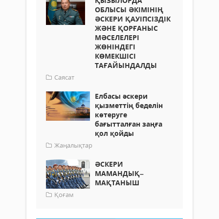
ҚЫЗЫЛОРДА
ОБЛЫСЫ ӘКІМІНІҢ
ӘСКЕРИ ҚАУІПСІЗДІК
ЖӘНЕ ҚОРҒАНЫС
МӘСЕЛЕЛЕРІ
ЖӨНІНДЕГІ
КӨМЕКШІСІ
ТАҒАЙЫНДАЛДЫ
Саясат
Елбасы әскери
қызметтің беделін
көтеруге
бағытталған заңға
қол қойды
Жаңалықтар
ӘСКЕРИ
МАМАНДЫҚ–
МАҚТАНЫШ
Қоғам