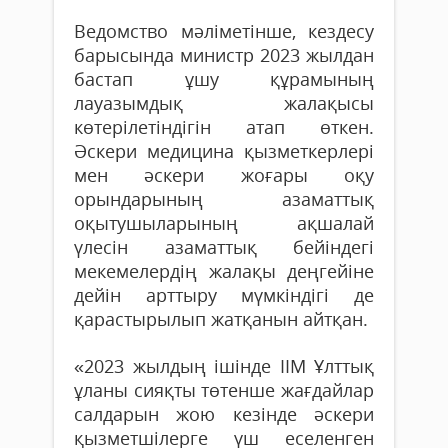
Ведомство мәліметінше, кездесу
барысында министр 2023 жылдан
бастап ұшу құрамының
лауазымдық жалақысы
көтерілетіндігін атап өткен.
Әскери медицина қызметкерлері
мен әскери жоғары оқу
орындарының азаматтық
оқытушыларының ақшалай
үлесін азаматтық бейіндегі
мекемелердің жалақы деңгейіне
дейін арттыру мүмкіндігі де
қарастырылып жатқанын айтқан.
«2023 жылдың ішінде ІІМ Ұлттық
ұланы сияқты төтенше жағдайлар
салдарын жою кезінде әскери
қызметшілерге үш еселенген