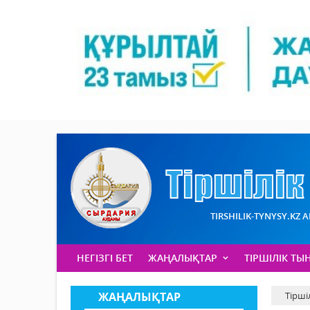
TIRSHILIK-TYNYSY.KZ 
НЕГІЗГІ БЕТ
ЖАҢАЛЫҚТАР
ТІРШІЛІК ТЫ
ЖАҢАЛЫҚТАР
Тірші