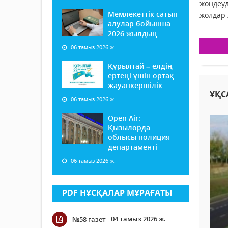
жөндеуд
Мемлекеттік сатып
жолдар 
алулар бойынша
2026 жылдың
06 тамыз 2026 ж.
Құрылтай – елдің
ертеңі үшін ортақ
жауапкершілік
ҰҚС
06 тамыз 2026 ж.
Open Air:
Қызылорда
облысы полиция
департаменті
06 тамыз 2026 ж.
PDF НҰСҚАЛАР МҰРАҒАТЫ
04 тамыз 2026 ж.
№58 газет