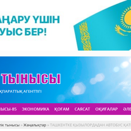
АҚПАРАТТЫҚ АГЕНТТІГІ
НЫСЫ-85
ЭКОНОМИКА
ҚОҒАМ
САЯСАТ
ОҚИҒАЛАР
ӘЛ
лік тынысы
»
Жаңалықтар
» ТАШКЕНТКЕ ҚЫЗЫЛОРДАДАН АВТОБУС ҚА