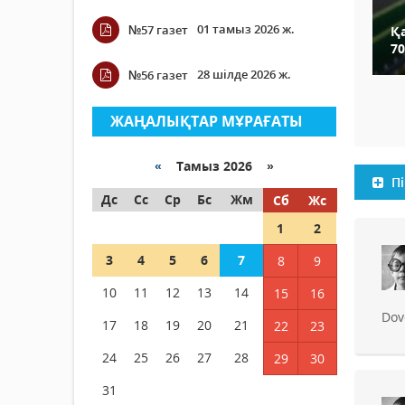
01 тамыз 2026 ж.
№57 газет
Қ
7
28 шілде 2026 ж.
№56 газет
ЖАҢАЛЫҚТАР МҰРАҒАТЫ
«
Тамыз 2026 »
Пі
Дс
Сс
Ср
Бс
Жм
Сб
Жс
1
2
3
4
5
6
7
8
9
10
11
12
13
14
15
16
Dov
17
18
19
20
21
22
23
24
25
26
27
28
29
30
31