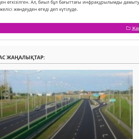
ен өткізілген. Ал, биыл бұл бағыттағы инфрақұрылымды дамытуға
желісі жөндеуден өтеді деп күтілуде.
Жа
АС ЖАҢАЛЫҚТАР: