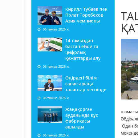
Кирилл Тубаев пен
ТА
Полат Төребеков
Азия чемпионы
ҚА
06 тамыз 2026 ж.
14 тамыздан
бастап еGov-та
цифрлық
құжаттарды алу
06 тамыз 2026 ж.
Өңірдегі білім
сапасы жаңа
талаптар негізінде
06 тамыз 2026 ж.
Жаңақорған
шамасым
ауданында құс
Әбдіхал
фабрикасы
Одан бө
ашылды
мекенде
06 тамыз 2026 ж.