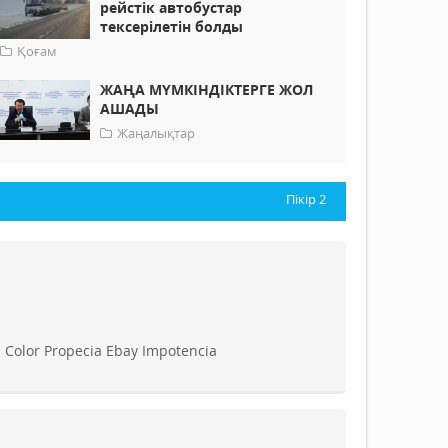
рейстік автобустар
тексерілетін болды
Қоғам
ЖАҢА МҮМКІНДІКТЕРГЕ ЖОЛ
АШАДЫ
Жаңалықтар
Пікір
2
Color Propecia Ebay Impotencia