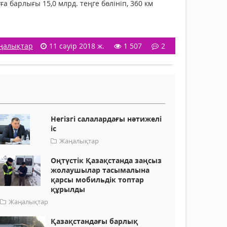
 барлығы 15,0 млрд. теңге бөлініп, 360 км
ңалықтар
11 сәуір 2018 ж.
1 507
2
Негізгі салалардағы нәтижелі
іс
Жаңалықтар
Оңтүстік Қазақстанда заңсыз
жолаушылар тасымалына
қарсы мобильдік топтар
құрылды
Жаңалықтар
Қазақстандағы барлық