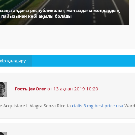
азақстандағы республикалық маңыздағы жолдардың
0 пайызынан көбі ақылы болады
кір қалдыру
Гость JeaOrer
от 13 ақпан 2019 10:20
e Acquistare Il Viagra Senza Ricetta
cialis 5 mg best price usa
Ward 