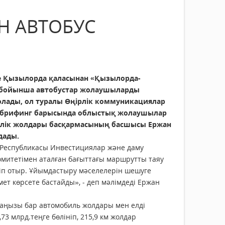
Н АВТОБУС
де Қызылорда қаласынан «Қызылорда-
 бойынша автобустар жолаушыларды
лады, ол туралы Өңірлік коммуникациялар
н брифинг барысында облыстық жолаушылар
көлік жолдары басқармасының басшысы Ержан
дады.
н Республикасы Инвестициялар және даму
комитетімен аталған бағыттағы маршрутты таяу
іп отыр. Ұйымдастыру мәселелерін шешуге
ет көрсете бастайды», - деп мәлімдеді Ержан
маңызы бар автомобиль жолдары мен елді
3 млрд.теңге бөлініп, 215,9 км жолдар