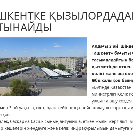
ШКЕНТКЕ ҚЫЗЫЛОРДАДА
ТЫНАЙДЫ
Алдағы 3 ай ішін
Ташкент» бағыты
тасымалдайтын бо
қызметінде өтке
көлігі және авто
Әбдіхалықов баян
«Бүгінде Қазақста
министрлігі Көлік 
уақытта ашу көздел
ен 3 ай уақыт қажет, одан кейін жаңа рейс жолаушыларға қызм
ықов.
лек, басқарма басшысының айтуынша, өткен жылы жергілікті 
р көшелерін жөндеуге және көлік инфрақұрылымын дамытуға 9,7