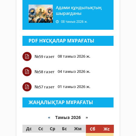
Адами құндылықтың
шырағданы
08 тамыз 2026 ж.
PDF НҰСҚАЛАР МҰРАҒАТЫ
08 тамыз 2026 ж.
№59 газет
04 тамыз 2026 ж.
№58 газет
01 тамыз 2026 ж.
№57 газет
ЖАҢАЛЫҚТАР МҰРАҒАТЫ
«
Тамыз 2026 »
Дс
Сс
Ср
Бс
Жм
Сб
Жс