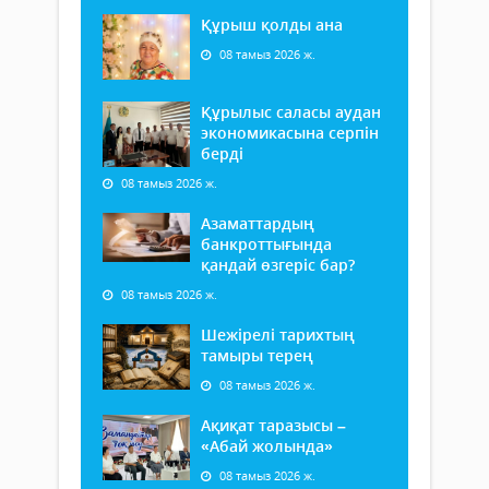
Құрыш қолды ана
08 тамыз 2026 ж.
Құрылыс саласы аудан
экономикасына серпін
берді
08 тамыз 2026 ж.
Азаматтардың
банкроттығында
қандай өзгеріс бар?
08 тамыз 2026 ж.
Шежірелі тарихтың
тамыры терең
08 тамыз 2026 ж.
Ақиқат таразысы –
«Абай жолында»
08 тамыз 2026 ж.