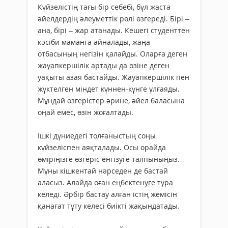
Күйзелістің тағы бір себебі, бұл жаста
әйелдердің әлеуметтік рөлі өзгереді. Бірі –
ана, бірі – жар атанады. Кешегі студенттен
кәсіби маманға айналады, жаңа
отбасының негізін қалайды. Оларға деген
жауапкершілік артады да өзіне деген
уақыты азая бастайды. Жауапкершілік пен
жүктелген міндет күннен-күнге ұлғаяды.
Мұндай өзгерістер әрине, әйел баласына
оңай емес, өзін жоғалтады.
Ішкі дүниедегі толғаныстың соңы
күйзеліспен аяқталады. Осы орайда
өміріңізге өзгеріс енгізуге талпыныңыз.
Мұны кішкентай нәрседен де бастай
аласыз. Алайда оған еңбектенуге тура
келеді. Әрбір бастау алған істің жемісін
қанағат тұту келесі биікті жақындатады.