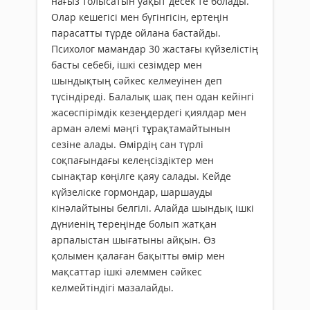
нағыз толысатын уақыт десек те болады.
Олар кешегісі мен бүгінгісін, ертеңін
парасатты түрде ойлана бастайды.
Психолог мамандар 30 жастағы күйзелістің
басты себебі, ішкі сезімдер мен
шындықтың сәйкес келмеуінен деп
түсіндіреді. Балалық шақ пен одан кейінгі
жасөспірімдік кезеңдердегі қиялдар мен
арман әлемі мәңгі тұрақтамайтынын
сезіне алады. Өмірдің сан түрлі
соқпағындағы келеңсіздіктер мен
сынақтар көңілге қаяу салады. Кейде
күйзеліске гормондар, шаршауды
кінәлайтыны белгілі. Алайда шындық ішкі
дүниенің тереңінде болып жатқан
арпалыстан шығатыны айқын. Өз
қолымен қалаған бақытты өмір мен
мақсаттар ішкі әлеммен сәйкес
келмейтіндігі мазалайды.