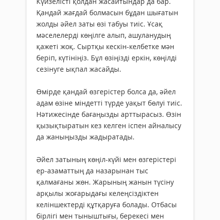
Күйзелісті қолдан жасайтындар да бар.
Қандай жағдай болмасын бұдан шығатын
жолды әйел заты өзі табуы тиіс. Ұсақ
мәселелерді көңілге алып, ашуланудың
қажеті жоқ. Сыртқы кескін-келбетке мән
беріп, күтініңіз. Бұл өзіңізді еркін, көңілді
сезінуге ықпал жасайды.
Өмірде қандай өзгерістер болса да, әйел
адам өзіне міндетті түрде уақыт бөлуі тиіс.
Нәтижесінде бағаңызды арттырасыз. Өзін
қызықтыратын кез келген іспен айналысу
да жаныңызды жадыратады.
Әйел затының көңіл-күйі мен өзгерістері
ер-азаматтың да назарынан тыс
қалмағаны жөн. Жарының жанын түсіну
арқылы жоғарыдағы келеңсіздіктен
келіншектерді құтқаруға болады. Отбасы
бірлігі мен тыныштығы, берекесі мен