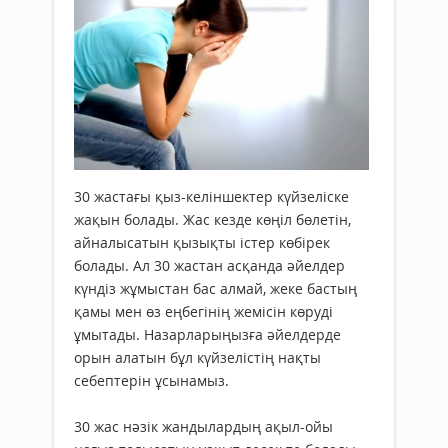
30 жастағы қыз-келіншектер күйзеліске
жақын болады. Жас кезде көңіл бөлетін,
айналысатын қызықты істер көбірек
болады. Ал 30 жастан асқанда әйелдер
күндіз жұмыстан бас алмай, жеке бастың
қамы мен өз еңбегінің жемісін көруді
ұмытады. Назарларыңызға әйелдерде
орын алатын бұл күйзелістің нақты
себептерін ұсынамыз.
30 жас нәзік жандылардың ақыл-ойы