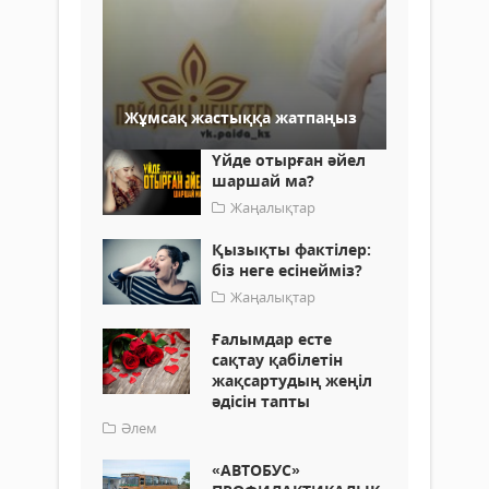
Жұмсақ жастыққа жатпаңыз
Үйде отырған әйел
шаршай ма?
Жаңалықтар
Қызықты фактілер:
біз неге есінейміз?
Жаңалықтар
Ғалымдар есте
сақтау қабілетін
жақсартудың жеңіл
әдісін тапты
Әлем
«АВТОБУС»