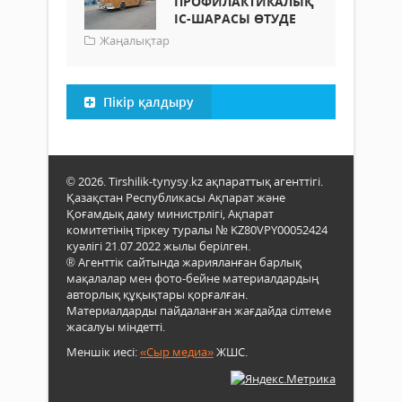
ПРОФИЛАКТИКАЛЫҚ
ІС-ШАРАСЫ ӨТУДЕ
Жаңалықтар
Пікір қалдыру
© 2026. Tirshilik-tynysy.kz ақпараттық агенттігі.
Қазақстан Республикасы Ақпарат және
Қоғамдық даму министрлігі, Ақпарат
комитетінің тіркеу туралы № KZ80VPY00052424
куәлігі 21.07.2022 жылы берілген.
® Агенттік сайтында жарияланған барлық
мақалалар мен фото-бейне материалдардың
авторлық құқықтары қорғалған.
Материалдарды пайдаланған жағдайда сілтеме
жасалуы міндетті.
Меншік иесі:
«Сыр медиа»
ЖШС.