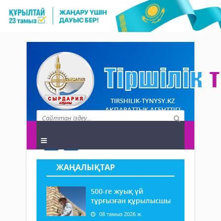
TIRSHILIK-TYNYSY.KZ
АҚПАРАТТЫҚ АГЕНТТІГІ
ЖАҢАЛЫҚТАР
500-ге жуық үй
тұрғызған құрылысшы
08 тамыз 2026 ж.