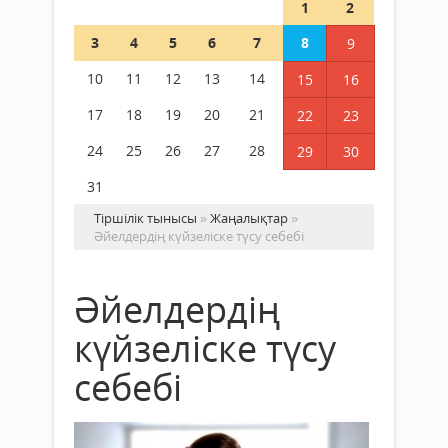
1
2
3
4
5
6
7
8
9
10
11
12
13
14
15
16
17
18
19
20
21
22
23
24
25
26
27
28
29
30
31
Тіршілік тынысы
»
Жаңалықтар
»
Әйелдердің күйзеліске түсу себебі
Әйелдердің
күйзеліске түсу
себебі