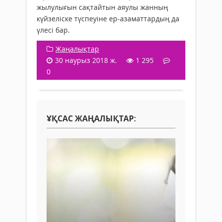
жылулығын сақтайтын аяулы жанның
күйзеліске түспеуіне ер-азаматтардың да
үлесі бар.
Жаңалықтар
30 наурыз 2018 ж.
1 295
0
ҰҚСАС ЖАҢАЛЫҚТАР: