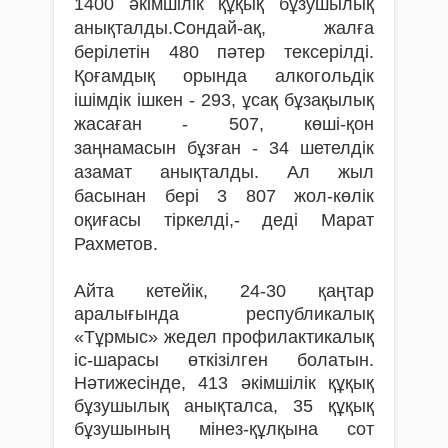
1400 әкімшілік құқық бұзушылық
анықталды.Сондай-ақ, жалға
берілетін 480 пәтер тексерілді.
Қоғамдық орында алкогольдік
ішімдік ішкен - 293, ұсақ бұзақылық
жасаған - 507, көші-қон
заңнамасын бұзған - 34 шетелдік
азамат анықталды. Ал жыл
басынан бері 3 807 жол-көлік
оқиғасы тіркелді,- деді Марат
Рахметов.
Айта кетейік, 24-30 қаңтар
аралығында республикалық
«Тұрмыс» жедел профилактикалық
іс-шарасы өткізілген болатын.
Нәтижесінде, 413 әкімшілік құқық
бұзушылық анықталса, 35 құқық
бұзушының мінез-құлқына сот