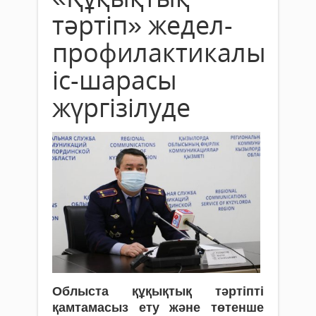
тәртіп» жедел-
профилактикалық
іс-шарасы
жүргізілуде
Облыста құқықтық тәртіпті
қамтамасыз ету және төтенше