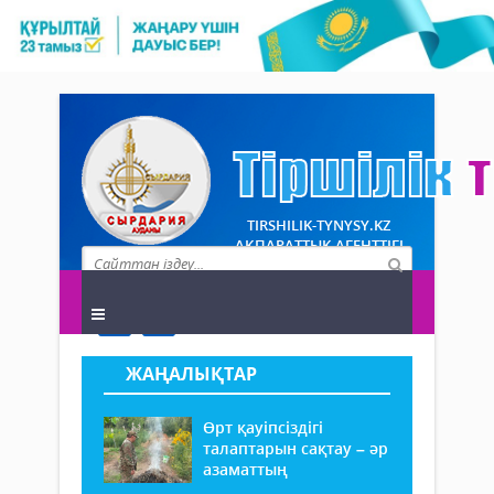
TIRSHILIK-TYNYSY.KZ
АҚПАРАТТЫҚ АГЕНТТІГІ
ЖАҢАЛЫҚТАР
Өрт қауіпсіздігі
талаптарын сақтау – әр
азаматтың