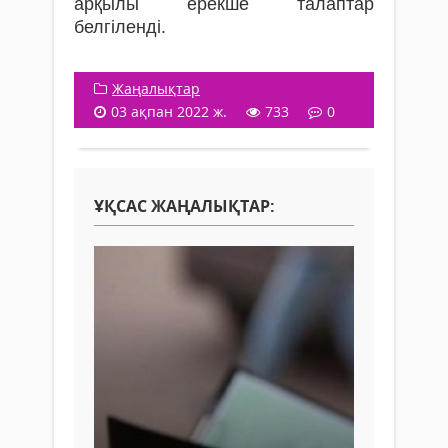
арқылы ерекше талаптар
белгіленді.
Жаңалықтар
03 ақпан 2022 ж.
733
0
ҰҚСАС ЖАҢАЛЫҚТАР: