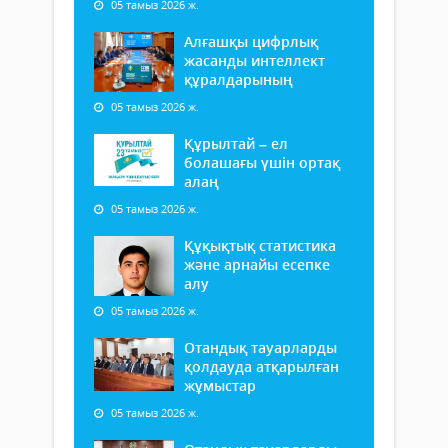
05 тамыз 2026 ж.
Алғашқы цифрлық
жасанды интеллект
құралдарының
05 тамыз 2026 ж.
Құрылтай – ел
болашағы үшін ортақ
алаң
05 тамыз 2026 ж.
Құқықтық статистика
және арнайы есепке
алу
05 тамыз 2026 ж.
Отандық тауарларды
қолдауда атқарылған
жұмыстар
05 тамыз 2026 ж.