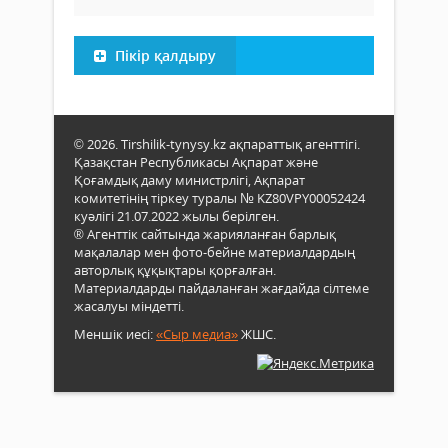
Пікір қалдыру
© 2026. Tirshilik-tynysy.kz ақпараттық агенттігі.
Қазақстан Республикасы Ақпарат және
Қоғамдық даму министрлігі, Ақпарат
комитетінің тіркеу туралы № KZ80VPY00052424
куәлігі 21.07.2022 жылы берілген.
® Агенттік сайтында жарияланған барлық
мақалалар мен фото-бейне материалдардың
авторлық құқықтары қорғалған.
Материалдарды пайдаланған жағдайда сілтеме
жасалуы міндетті.
Меншік иесі:
«Сыр медиа»
ЖШС.