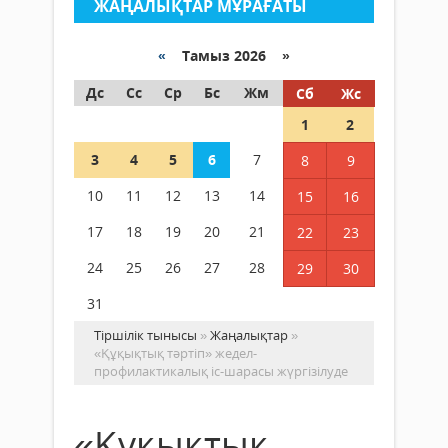
ЖАҢАЛЫҚТАР МҰРАҒАТЫ
«
Тамыз 2026 »
Дс
Сс
Ср
Бс
Жм
Сб
Жс
1
2
3
4
5
6
7
8
9
10
11
12
13
14
15
16
17
18
19
20
21
22
23
24
25
26
27
28
29
30
31
Тіршілік тынысы
»
Жаңалықтар
»
«Құқықтық тәртіп» жедел-
профилактикалық іс-шарасы жүргізілуде
«Құқықтық