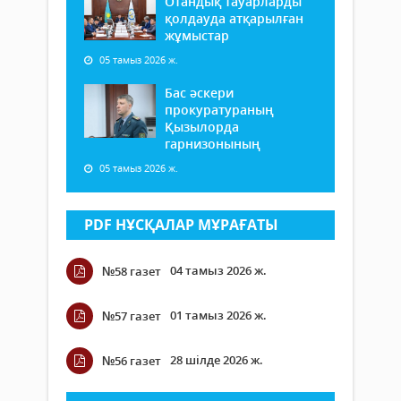
Отандық тауарларды
қолдауда атқарылған
жұмыстар
05 тамыз 2026 ж.
Бас әскери
прокуратураның
Қызылорда
гарнизонының
05 тамыз 2026 ж.
PDF НҰСҚАЛАР МҰРАҒАТЫ
04 тамыз 2026 ж.
№58 газет
01 тамыз 2026 ж.
№57 газет
28 шілде 2026 ж.
№56 газет