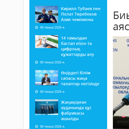
Кирилл Тубаев пен
Биы
Полат Төребеков
Азия чемпионы
ая
06 тамыз 2026 ж.
14 тамыздан
бастап еGov-та
цифрлық
құжаттарды алу
06 тамыз 2026 ж.
Өңірдегі білім
сапасы жаңа
талаптар негізінде
06 тамыз 2026 ж.
Жаңақорған
ауданында құс
фабрикасы
ашылды
06 тамыз 2026 ж.