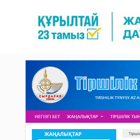
TIRSHILIK-TYNYSY.KZ 
НЕГІЗГІ БЕТ
ЖАҢАЛЫҚТАР
ТІРШІЛІК ТЫ
ЖАҢАЛЫҚТАР
Тірші