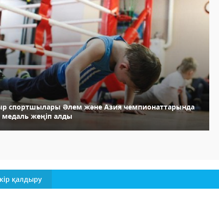
ыр спортшылары Әлем және Азия чемпионаттарында
6 медаль жеңіп алды
кір қалдыру