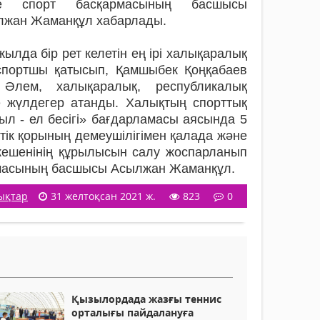
е спорт басқармасының басшысы
лжан Жаманқұл хабарлады.
лда бір рет келетін ең ірі халықаралық
спортшы қатысып, Қамшыбек Қоңқабаев
Әлем, халықаралық, республикалық
е жүлдегер атанды. Халықтың спорттық
ыл - ел бесігі» бағдарламасы аясында 5
ік қорының демеушілігімен қалада және
кешенінің құрылысын салу жоспарланып
армасының басшысы Асылжан Жаманқұл.
ықтар
31 желтоқсан 2021 ж.
823
0
Қызылордада жазғы теннис
орталығы пайдалануға