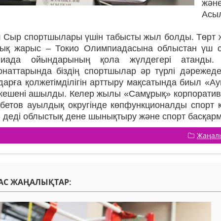
жән
Асы
 Сыр спортшылары үшін табысты жыл болды. Төрт жы
тық жарыс – Токио Олимпиадасына облыстан үш 
иада ойындарының қола жүлдегері атанды. 
онаттарында біздің спортшылар әр түрлі дәрежед
арға қолжетімділігін арттыру мақсатында биыл «Ау
 кешені ашылды. Келер жылы «Самұрық» корпоративт
бетов ауылдық округінде көпфункционалды спорт 
 - деді облыстық дене шынықтыру және спорт басқ
Жаңал
АС ЖАҢАЛЫҚТАР: