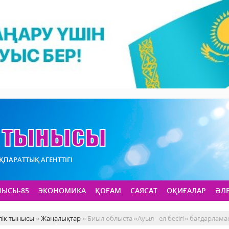
АҚПАРАТТЫҚ АГЕНТТІГІ
НЫСЫ-85
ЭКОНОМИКА
ҚОҒАМ
САЯСАТ
ОҚИҒАЛАР
ӘЛ
лік тынысы
»
Жаңалықтар
» Биыл облыста «Ауыл - ел бесігі» бағдарлам