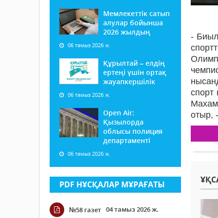
Мемлекеттік сатып
алулар бойынша
2026 жылдың
- Биыл
06 тамыз 2026 ж.
спорт
Олимп
Құрылтай – елдің
чемпи
ертеңі үшін ортақ
нысанд
жауапкершілік
спорт
06 тамыз 2026 ж.
Махам
Open Air:
отыр,
Қызылорда
облысы полиция
департаменті
06 тамыз 2026 ж.
ҰҚС
PDF НҰСҚАЛАР МҰРАҒАТЫ
04 тамыз 2026 ж.
№58 газет