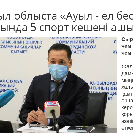
л облыста «Ауыл - ел бес
сында 5 спорт кешені аш
Сыр
чем
чем
Жал
дамы
мыңн
хал
қам
арн
көр
қор
жөні
өтк