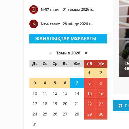
01 тамыз 2026 ж.
№57 газет
28 шілде 2026 ж.
№56 газет
ЖАҢАЛЫҚТАР МҰРАҒАТЫ
«
Тамыз 2026 »
С
Дс
Сс
Ср
Бс
Жм
Сб
Жс
6
1
2
3
4
5
6
7
8
9
10
11
12
13
14
15
16
17
18
19
20
21
22
23
Пі
24
25
26
27
28
29
30
31