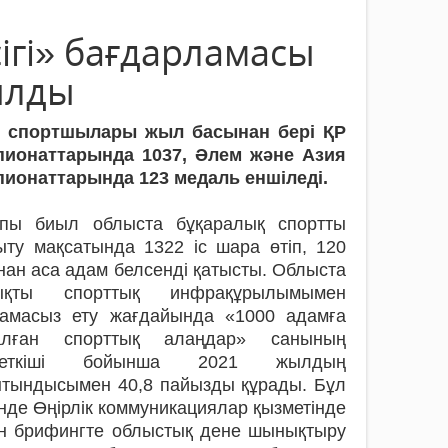
ігі» бағдарламасы
ылды
 спортшылары жыл басынан бері ҚР
пионаттарында 1037, Әлем және Азия
пионаттарында 123 медаль еншіледі.
пы биыл облыста бұқаралық спортты
ту мақсатында 1322 іс шара өтіп, 120
ан аса адам белсенді қатысты. Облыста
ықты спорттық инфрақұрылымымен
тамасыз ету жағдайында «1000 адамға
алған спорттық алаңдар» санының
сеткіші бойынша 2021 жылдың
ытындысымен 40,8 пайызды құрады. Бұл
нде Өңірлік коммуникациялар қызметінде
ен брифингте облыстық дене шынықтыру