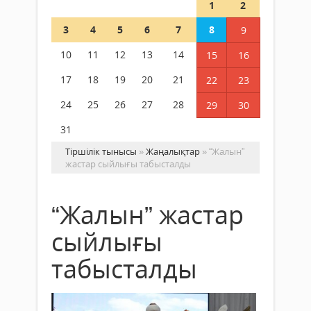
1
2
3
4
5
6
7
8
9
10
11
12
13
14
15
16
17
18
19
20
21
22
23
24
25
26
27
28
29
30
31
Тіршілік тынысы
»
Жаңалықтар
» “Жалын”
жастар сыйлығы табысталды
“Жалын” жастар
сыйлығы
табысталды