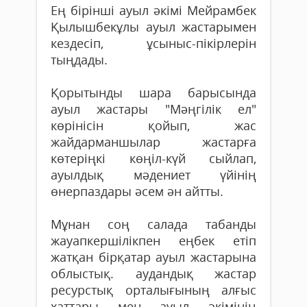
Ең бірінші ауыл әкімі Мейрамбек
Қылышбекұлы ауыл жастарымен
кездесіп, ұсыныс-пікірлерін
тыңдады.
Қорытынды шара барысында
ауыл жастары "Мәңгілік ел"
көрінісін қойып, жас
жайдарманшылар жастарға
көтеріңкі көңіл-күй сыйлап,
ауылдық мәдениет үйінің
өнерпаздары әсем ән айтты.
Мұнан соң салада табанды
жауапкершілікпен еңбек етіп
жатқан бірқатар ауыл жастарына
облыстық. аудандық жастар
ресурстық орталығының алғыс
хаттары мен ауыл әкімінің