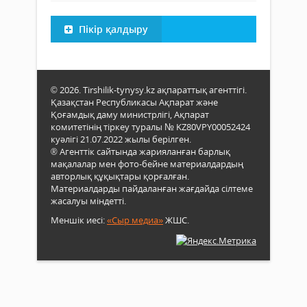
Пікір қалдыру
© 2026. Tirshilik-tynysy.kz ақпараттық агенттігі.
Қазақстан Республикасы Ақпарат және
Қоғамдық даму министрлігі, Ақпарат
комитетінің тіркеу туралы № KZ80VPY00052424
куәлігі 21.07.2022 жылы берілген.
® Агенттік сайтында жарияланған барлық
мақалалар мен фото-бейне материалдардың
авторлық құқықтары қорғалған.
Материалдарды пайдаланған жағдайда сілтеме
жасалуы міндетті.
Меншік иесі:
«Сыр медиа»
ЖШС.