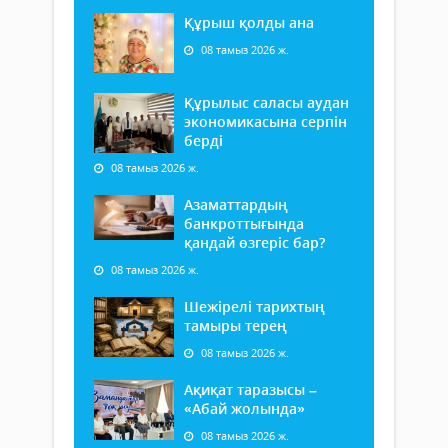
Құрыш қолды ана
08 тамыз 2026 ж.
Құрылыс саласы аудан
экономикасына серпін
берді
08 тамыз 2026 ж.
Азаматтардың
банкроттығында
қандай өзгеріс бар?
08 тамыз 2026 ж.
Шежірелі тарихтың
тамыры терең
08 тамыз 2026 ж.
Ақиқат таразысы –
«Абай жолында»
08 тамыз 2026 ж.