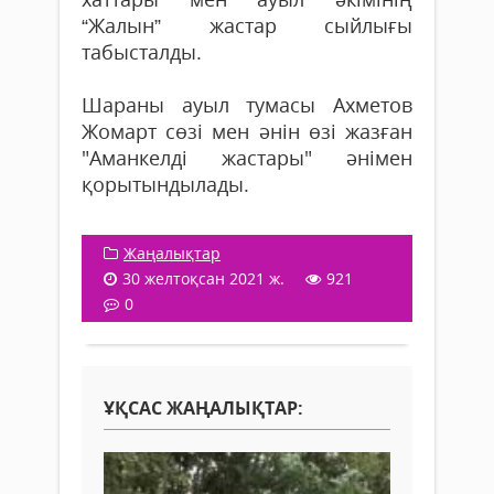
“Жалын” жастар сыйлығы
табысталды.
Шараны ауыл тумасы Ахметов
Жомарт сөзі мен әнін өзі жазған
"Аманкелді жастары" әнімен
қорытындылады.
Жаңалықтар
30 желтоқсан 2021 ж.
921
0
ҰҚСАС ЖАҢАЛЫҚТАР: