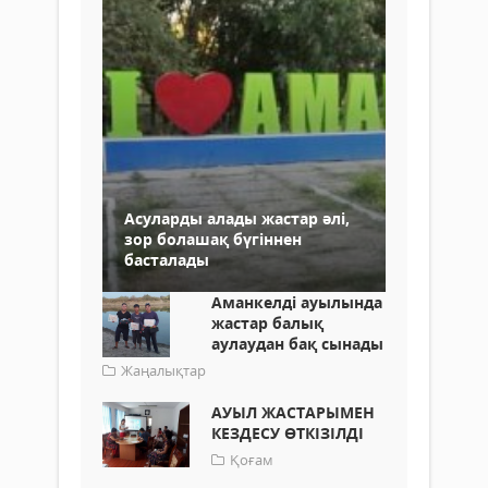
Асуларды алады жастар әлі,
зор болашақ бүгіннен
басталады
Аманкелді ауылында
жастар балық
аулаудан бақ сынады
Жаңалықтар
АУЫЛ ЖАСТАРЫМЕН
КЕЗДЕСУ ӨТКІЗІЛДІ
Қоғам