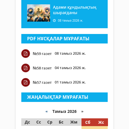
Адами құндылықтың
шырағданы
08 тамыз 2026 ж.
PDF НҰСҚАЛАР МҰРАҒАТЫ
08 тамыз 2026 ж.
№59 газет
04 тамыз 2026 ж.
№58 газет
01 тамыз 2026 ж.
№57 газет
ЖАҢАЛЫҚТАР МҰРАҒАТЫ
«
Тамыз 2026 »
Дс
Сс
Ср
Бс
Жм
Сб
Жс