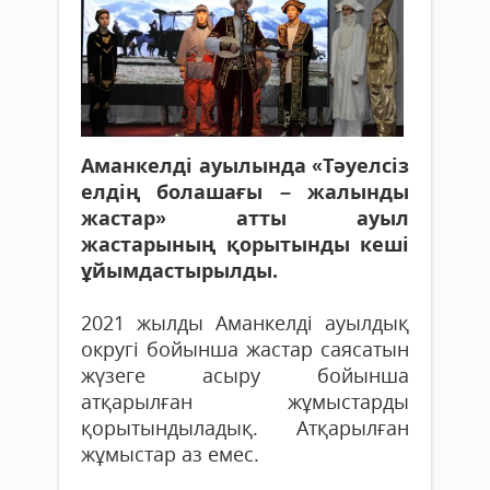
Аманкелді ауылында «Тәуелсіз
елдің болашағы – жалынды
жастар» атты ауыл
жастарының қорытынды кеші
ұйымдастырылды.
2021 жылды Аманкелді ауылдық
округі бойынша жастар саясатын
жүзеге асыру бойынша
атқарылған жұмыстарды
қорытындыладық. Атқарылған
жұмыстар аз емес.