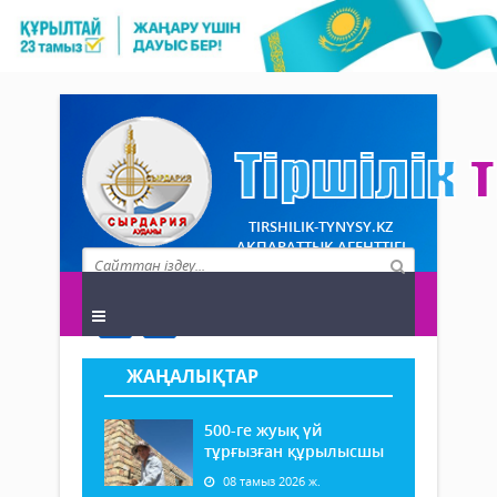
TIRSHILIK-TYNYSY.KZ
АҚПАРАТТЫҚ АГЕНТТІГІ
ЖАҢАЛЫҚТАР
500-ге жуық үй
тұрғызған құрылысшы
08 тамыз 2026 ж.