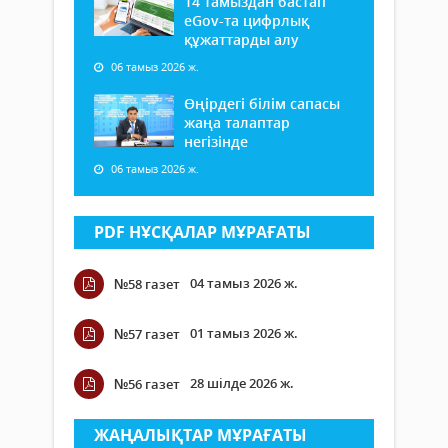
14 тамыздан бастап
еGov-та цифрлық
құжаттарды алу
06 тамыз 2026 ж.
Өңірдегі білім сапасы
жаңа талаптар
негізінде
06 тамыз 2026 ж.
PDF НҰСҚАЛАР МҰРАҒАТЫ
04 тамыз 2026 ж.
№58 газет
01 тамыз 2026 ж.
№57 газет
28 шілде 2026 ж.
№56 газет
ЖАҢАЛЫҚТАР МҰРАҒАТЫ