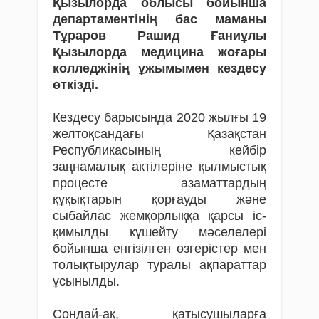
Қызылорда облысы бойынша
департаментінің бас маманы
Тұраров Рашид Ғаниұлы
Қызылорда медицина жоғары
колледжінің ұжымымен кездесу
өткізді.
Кездесу барысында 2020 жылғы 19
желтоқсандағы Қазақстан
Республикасының кейбір
заңнамалық актілеріне қылмыстық
процесте азаматтардың
құқықтарын қорғауды және
сыбайлас жемқорлыққа қарсы іс-
қимылды күшейту мәселелері
бойынша енгізілген өзгерістер мен
толықтырулар туралы ақпараттар
ұсынылды.
Сондай-ақ, қатысушыларға