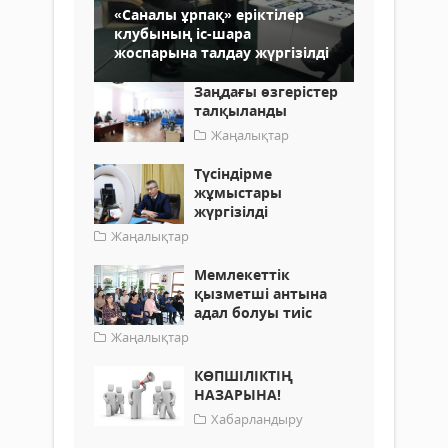
«Саналы ұрпақ» еріктілер
клубының іс-шара
жоспарына талдау жүргізілді
Заңдағы өзгерістер
талқыланды
Жаңалықтар
Түсіндірме
жұмыстары
жүргізілді
Жаңалықтар
Мемлекеттік
қызметші антына
адал болуы тиіс
Жаңалықтар
КӨПШІЛІКТІҢ
НАЗАРЫНА!
Хабарландыру