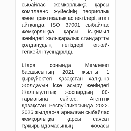
сыбайлас жемқорлыққа қарсы
комплаенс жүйесінің теориялық
және практикалық аспектілері, атап
айтқанда, ISO 37001 сыбайлас
жемқорлыққа қарсы іс-қимыл
жөніндегі халықаралық стандартты
қолданудың негіздері егжей-
тегжейлі түсіндірілді.
Шара соңында Мемлекет
басшысының 2021 жылғы 1
қыркүйектегі Қазақстан халқына
Жолдауын іске асыру жөніндегі
Жалпыұлттық жоспардың 88-
тармағына сәйкес, Агенттік
Қазақстан Республикасында 2022-
2026 жылдарға арналған сыбайлас
жемқорлыққа қарсы саясат
тұжырымдамасының жобасы