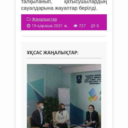
талқыланып, қатысушылардың
сауалдарына жауаптар берілді.
Жаңалықтар
19 қараша 2021 ж.
727
0
ҰҚСАС ЖАҢАЛЫҚТАР: