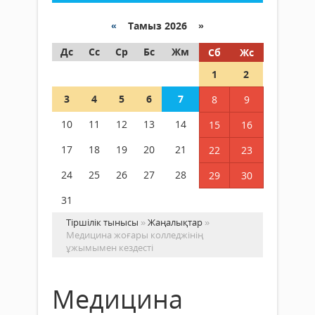
«
Тамыз 2026 »
Дс
Сс
Ср
Бс
Жм
Сб
Жс
1
2
3
4
5
6
7
8
9
10
11
12
13
14
15
16
17
18
19
20
21
22
23
24
25
26
27
28
29
30
31
Тіршілік тынысы
»
Жаңалықтар
»
Медицина жоғары колледжінің
ұжымымен кездесті
Медицина