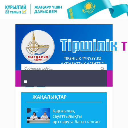
TIRSHILIK-TYNYSY.KZ
АҚПАРАТТЫҚ АГЕНТТІГІ
ЖАҢАЛЫҚТАР
Қаржылық
сауаттылықты
арттыруға бағытталған