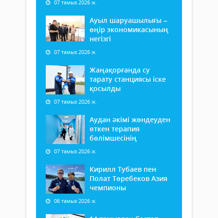
07 тамыз 2026 ж.
Ауыл шаруашылығы –
өңір экономикасының
негізгі
07 тамыз 2026 ж.
Жаңақорғанда су
тарату станциясы іске
қосылды
07 тамыз 2026 ж.
Аудан әкімі жөндеуден
өткен терапия
бөлімшесінің
07 тамыз 2026 ж.
Кирилл Тубаев пен
Полат Төребеков Азия
чемпионы
06 тамыз 2026 ж.