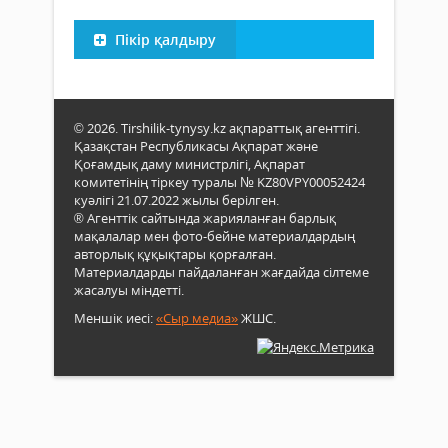
Пікір қалдыру
© 2026. Tirshilik-tynysy.kz ақпараттық агенттігі.
Қазақстан Республикасы Ақпарат және
Қоғамдық даму министрлігі, Ақпарат
комитетінің тіркеу туралы № KZ80VPY00052424
куәлігі 21.07.2022 жылы берілген.
® Агенттік сайтында жарияланған барлық
мақалалар мен фото-бейне материалдардың
авторлық құқықтары қорғалған.
Материалдарды пайдаланған жағдайда сілтеме
жасалуы міндетті.
Меншік иесі:
«Сыр медиа»
ЖШС.