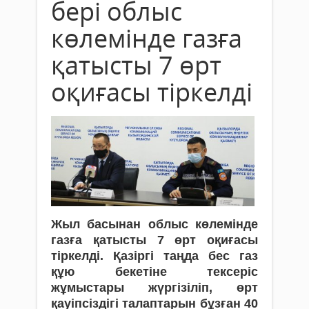
бері облыс
көлемінде газға
қатысты 7 өрт
оқиғасы тіркелді
Жыл басынан облыс көлемінде
газға қатысты 7 өрт оқиғасы
тіркелді. Қазіргі таңда бес газ
құю бекетіне тексеріс
жұмыстары жүргізіліп, өрт
қауіпсіздігі талаптарын бұзған 40