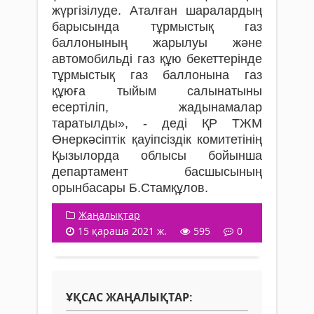
жүргізілуде. Аталған шаралардың
барысында тұрмыстық газ
баллонының жарылуы және
автомобильді газ құю бекеттерінде
тұрмыстық газ баллонына газ
құюға тыйым салынатыны
есертіліп, жадынамалар
таратылды», - деді ҚР ТЖМ
Өнеркәсіптік қауіпсіздік комитетінің
Қызылорда облысы бойынша
департамент басшысының
орынбасары Б.Стамқұлов.
Жаңалықтар
15 қараша 2021 ж.
595
0
ҰҚСАС ЖАҢАЛЫҚТАР: