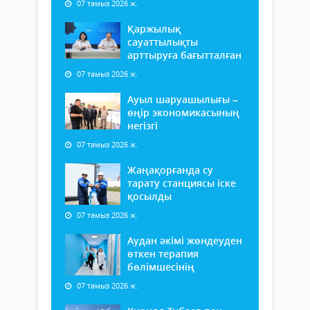
07 тамыз 2026 ж.
Қаржылық
сауаттылықты
арттыруға бағытталған
07 тамыз 2026 ж.
Ауыл шаруашылығы –
өңір экономикасының
негізгі
07 тамыз 2026 ж.
Жаңақорғанда су
тарату станциясы іске
қосылды
07 тамыз 2026 ж.
Аудан әкімі жөндеуден
өткен терапия
бөлімшесінің
07 тамыз 2026 ж.