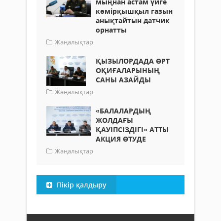
мыңнан астам үйге
көмірқышқыл газын
анықтайтын датчик
орнатты
Жаңалықтар
ҚЫЗЫЛОРДАДА ӨРТ
ОҚИҒАЛАРЫНЫҢ
САНЫ АЗАЙДЫ
Жаңалықтар
«БАЛАЛАРДЫҢ
ЖОЛДАҒЫ
ҚАУІПСІЗДІГІ» АТТЫ
АКЦИЯ ӨТУДЕ
Жаңалықтар
Пікір қалдыру