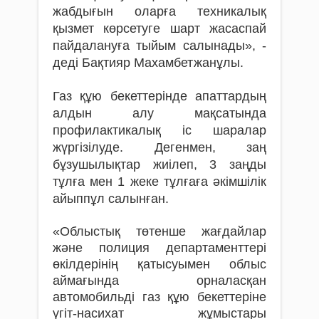
жабдығын оларға техникалық
қызмет көрсетуге шарт жасаспай
пайдалануға тыйым салынады», -
деді Бақтияр Махамбетжанұлы.
Газ құю бекеттерінде апаттардың
алдын алу мақсатында
профилактикалық іс шаралар
жүргізілуде. Дегенмен, заң
бұзушылықтар жиілеп, 3 заңды
тұлға мен 1 жеке тұлғаға әкімшілік
айыппұл салынған.
«Облыстық төтенше жағдайлар
және полиция департаменттері
өкілдерінің қатысуымен облыс
аймағында орналасқан
автомобильді газ құю бекеттеріне
үгіт-насихат жұмыстары