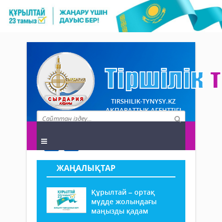
TIRSHILIK-TYNYSY.KZ
АҚПАРАТТЫҚ АГЕНТТІГІ
ЖАҢАЛЫҚТАР
Құрылтай – ортақ
мүдде жолындағы
маңызды қадам