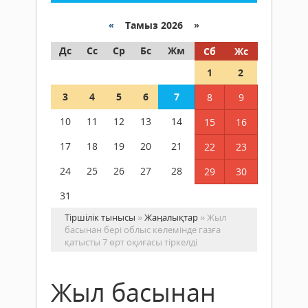
«
Тамыз 2026 »
Дс
Сс
Ср
Бс
Жм
Сб
Жс
1
2
3
4
5
6
7
8
9
10
11
12
13
14
15
16
17
18
19
20
21
22
23
24
25
26
27
28
29
30
31
Тіршілік тынысы
»
Жаңалықтар
» Жыл
басынан бері облыс көлемінде газға
қатысты 7 өрт оқиғасы тіркелді
Жыл басынан