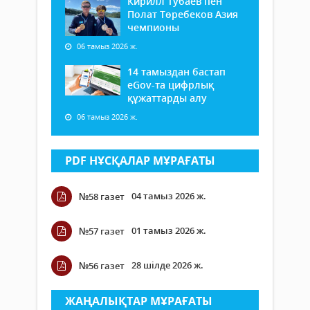
Кирилл Тубаев пен
Полат Төребеков Азия
чемпионы
06 тамыз 2026 ж.
14 тамыздан бастап
еGov-та цифрлық
құжаттарды алу
06 тамыз 2026 ж.
PDF НҰСҚАЛАР МҰРАҒАТЫ
04 тамыз 2026 ж.
№58 газет
01 тамыз 2026 ж.
№57 газет
28 шілде 2026 ж.
№56 газет
ЖАҢАЛЫҚТАР МҰРАҒАТЫ