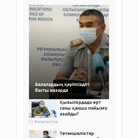
Балалардың қауіпсіздігі
басты назарда
Қызылордада өрт
саны қанша пайызға
азайды?
Жаңалықтар
Төтеншеліктер