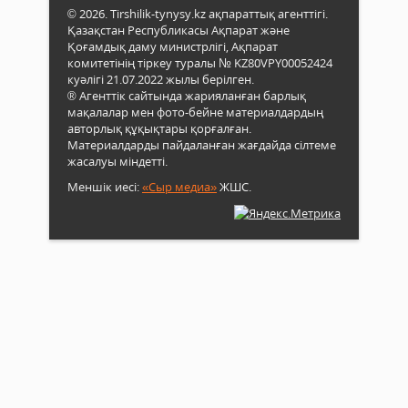
© 2026. Tirshilik-tynysy.kz ақпараттық агенттігі.
Қазақстан Республикасы Ақпарат және
Қоғамдық даму министрлігі, Ақпарат
комитетінің тіркеу туралы № KZ80VPY00052424
куәлігі 21.07.2022 жылы берілген.
® Агенттік сайтында жарияланған барлық
мақалалар мен фото-бейне материалдардың
авторлық құқықтары қорғалған.
Материалдарды пайдаланған жағдайда сілтеме
жасалуы міндетті.
Меншік иесі:
«Сыр медиа»
ЖШС.