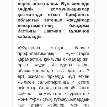
дерек анықталды. Бұл жөнінде
Өңірлік коммуникациялар
қызметінде өткен брифингте
облыстық төтенше жағдайлар
департаментінің басқарма
бастығы Бақтияр Тұрманов
хабарлады.
«Жүргізіліп жатқан барлық
профилактикалық жұмыстарға
қарамастан, қайғылы оқиғалар жиі
орын алуда. Ағымдағы жылы
облыс көлемінде газға қатысты 7
өрт оқиғасы тіркелді. Бұл өткен
жылмен салыстырғанда 4 есеге
өсіп отыр. Сондықтан арнайы заңға
сәйкес коммуналдық-тұрмыстық
және тұрмыстық тұтынушылардың
газ тұтыну жүйелері мен газ