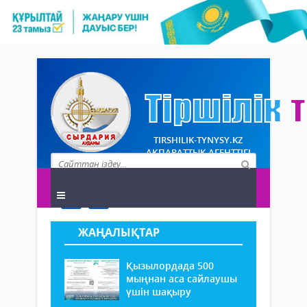
TIRSHILIK-TYNYSY.KZ
АҚПАРАТТЫҚ АГЕНТТІГІ
ЖАҢАЛЫҚТАР
Қызылордада 500
мыңнан аса сайлаушы
үшін шақыру