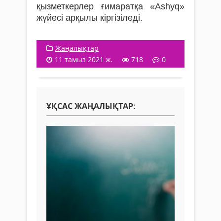
қызметкерлер ғимаратқа «Ashyq»
жүйесі арқылы кіргізіледі.
Жаңалықтар
11 тамыз 2021 ж.
718
0
ҰҚСАС ЖАҢАЛЫҚТАР: