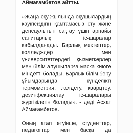
Аймағамбетов айтты.
«Жаңа оқу жылында оқушылардың
қауіпсіздігін қамтамасыз ету және
денсаулығын сақтау үшін арнайы
санитарлық іс-шаралар
қабылданады. Барлық мектептер,
колледждер мен
университеттердегі қызметкерлер
мен білім алушыларға маска киюге
міндетті болады. Барлық білім беру
ұйымдарында күнделікті
термометрия, желдету, кварцтеу,
дезинфекциялау іс-шаралары
жүргізілетін болады», - деді Асхат
Аймағамбетов.
Оның атап өтуінше, студенттер,
педагогтар мен басқа да