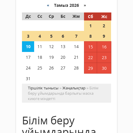
«
Тамыз 2026 »
Дс
Сс
Ср
Бс
Жм
Сб
Жс
1
2
3
4
5
6
7
8
9
10
11
12
13
14
15
16
17
18
19
20
21
22
23
24
25
26
27
28
29
30
31
Тіршілік тынысы
»
Жаңалықтар
» Білім
беру ұйымдарында барлығы маска
киюге міндетті
Білім беру
ұйымдарында