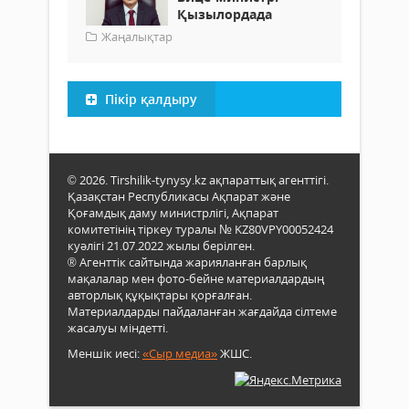
Қызылордада
Жаңалықтар
Пікір қалдыру
© 2026. Tirshilik-tynysy.kz ақпараттық агенттігі.
Қазақстан Республикасы Ақпарат және
Қоғамдық даму министрлігі, Ақпарат
комитетінің тіркеу туралы № KZ80VPY00052424
куәлігі 21.07.2022 жылы берілген.
® Агенттік сайтында жарияланған барлық
мақалалар мен фото-бейне материалдардың
авторлық құқықтары қорғалған.
Материалдарды пайдаланған жағдайда сілтеме
жасалуы міндетті.
Меншік иесі:
«Сыр медиа»
ЖШС.