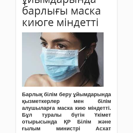
барлығы маска
киюге міндетті
Барлық білім беру ұйымдарында
қызметкерлер мен білім
алушыларға маска кию міндетті.
Бұл туралы бүгін Үкімет
отырысында ҚР Білім және
ғылым министрі Асхат