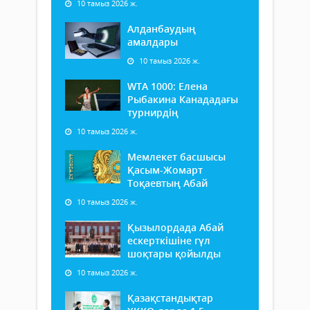
10 тамыз 2026 ж.
Алданбаудың
амалдары
10 тамыз 2026 ж.
WTA 1000: Елена
Рыбакина Канададағы
турнирдің
10 тамыз 2026 ж.
Мемлекет басшысы
Қасым-Жомарт
Тоқаевтың Абай
10 тамыз 2026 ж.
Қызылордада Абай
ескерткішіне гүл
шоқтары қойылды
10 тамыз 2026 ж.
Қазақстандықтар