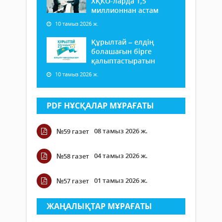
ХҚКО-ларда 1,5
миллионнан астам
10 тамыз 2026 ж.
Құрылтай – елдің
болашағын бірге
қалыптастыратын
10 тамыз 2026 ж.
PDF НҰСҚАЛАР МҰРАҒАТЫ
08 тамыз 2026 ж.
№59 газет
04 тамыз 2026 ж.
№58 газет
01 тамыз 2026 ж.
№57 газет
ЖАҢАЛЫҚТАР МҰРАҒАТЫ