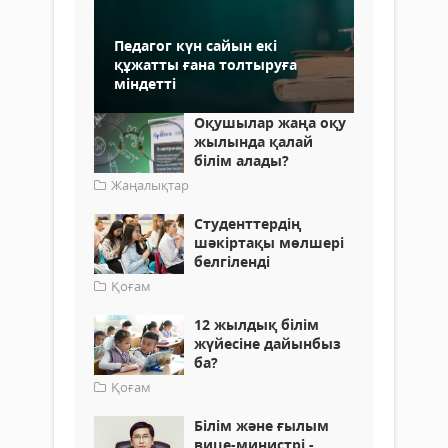
Педагог күн сайын екі
құжатты ғана толтыруға
міндетті
Оқушылар жаңа оқу
жылында қалай
білім алады?
Жаңалықтар
Студенттердің
шәкіртақы мөлшері
белгіленді
Қоғам
12 жылдық білім
жүйесіне дайынбыз
ба?
Қоғам
Білім және ғылым
вице-министрі -