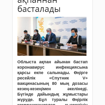
басталады
Облыста ақпан айынан бастап
коронавирус инфекциясына
қарсы екпе салынады. Өңірге
ресейлік «Спутник V»
вакцинасының 80 мың дозасы
кезең-кезеңімен әкелінеді.
Бүгінде дайындық жұмыстары
жүруде. Бұл туралы Өңірлік
коммуникациялар қызметінің