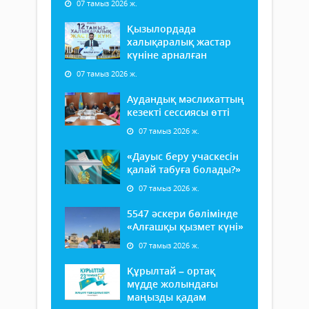
07 тамыз 2026 ж.
Қызылордада
халықаралық жастар
күніне арналған
07 тамыз 2026 ж.
Аудандық мәслихаттың
кезекті сессиясы өтті
07 тамыз 2026 ж.
«Дауыс беру учаскесін
қалай табуға болады?»
07 тамыз 2026 ж.
5547 әскери бөлімінде
«Алғашқы қызмет күні»
07 тамыз 2026 ж.
Құрылтай – ортақ
мүдде жолындағы
маңызды қадам