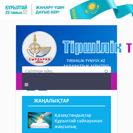
TIRSHILIK-TYNYSY.KZ
АҚПАРАТТЫҚ АГЕНТТІГІ
ЖАҢАЛЫҚТАР
Қазақстандықтар
Құрылтай сайлауынан
жақсылық