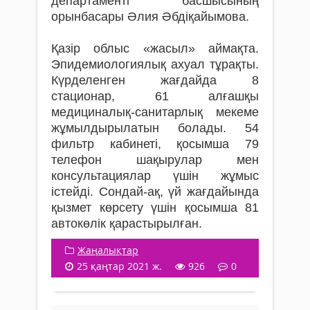
департаменті басшысының
орынбасары Әлия Әбдіқайымова.
Қазір облыс «жасыл» аймақта.
Эпидемиологиялық ахуал тұрақты.
Күрделенген жағдайда 8
стационар, 61 алғашқы
медициналық-санитарлық мекеме
жұмылдырылатын болады. 54
фильтр кабинеті, қосымша 79
телефон шақырулар мен
консультациялар үшін жұмыс
істейді. Сондай-ақ, үй жағдайында
қызмет көрсету үшін қосымша 81
автокөлік қарастырылған.
Жаңалықтар
25 қаңтар 2021 ж.
926
0