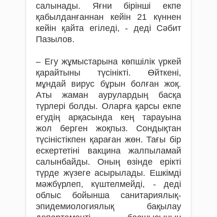
салынады. Яғни бірінші екпе
қабылданғаннан кейін 21 күннен
кейін қайта егіледі, - деді Сәбит
Пазылов.
– Егу жұмыстарына көпшілік үркей
қарайтыны түсінікті. Өйткені,
мұндай вирус бұрын болған жоқ.
Аты жаман аурулардың басқа
түрлері болды. Оларға қарсы екпе
егудің арқасында кең тарауына
жол берген жоқпыз. Сондықтан
түсіністікпен қараған жөн. Тағы бір
ескертетіні вакцина жалпыламай
салынбайды. Оның өзінде ерікті
түрде жүзеге асырылады. Ешкімді
мәжбүрлеп, күштелмейді, - деді
облыс бойынша санитариялық-
эпидемиологиялық бақылау