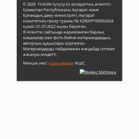
© 2026. Tirshilik-tynysy.kz ақпараттық агенттігі.
Қазақстан Республикасы Ақпарат және
Қоғамдық даму министрлігі, Ақпарат
комитетінің тіркеу туралы № KZ80VPY00052424
куәлігі 21.07.2022 жылы берілген.
® Агенттік сайтында жарияланған барлық
мақалалар мен фото-бейне материалдардың
авторлық құқықтары қорғалған.
Материалдарды пайдаланған жағдайда сілтеме
жасалуы міндетті.
Меншік иесі:
«Сыр медиа»
ЖШС.