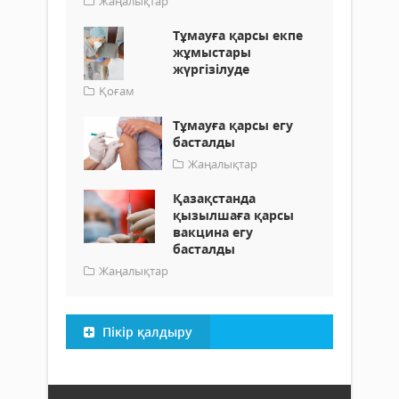
Жаңалықтар
Тұмауға қарсы екпе
жұмыстары
жүргізілуде
Қоғам
Тұмауға қарсы егу
басталды
Жаңалықтар
Қазақстанда
қызылшаға қарсы
вакцина егу
басталды
Жаңалықтар
Пікір қалдыру