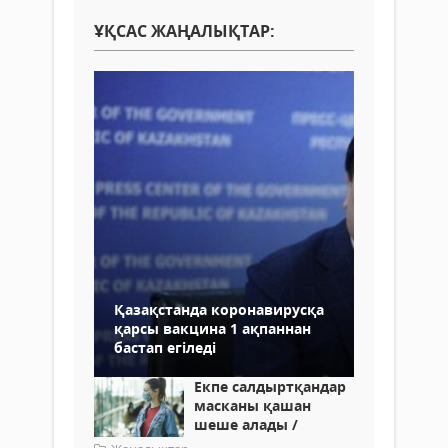
ҰҚСАС ЖАҢАЛЫҚТАР:
Қазақстанда коронавирусқа
қарсы вакцина 1 ақпаннан
бастап егіледі
Екпе салдыртқандар
масканы қашан
шеше алады /