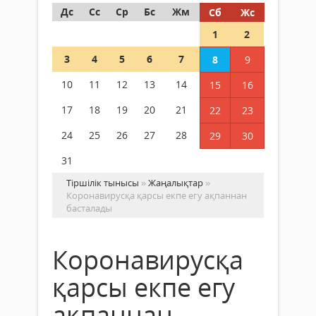
Дс
Сс
Ср
Бс
Жм
Сб
Жс
1
2
3
4
5
6
7
8
9
10
11
12
13
14
15
16
17
18
19
20
21
22
23
24
25
26
27
28
29
30
31
Тіршілік тынысы
»
Жаңалықтар
»
Коронавирусқа қарсы екпе егу ақпаннан
басталады
Коронавирусқа
қарсы екпе егу
ақпаннан