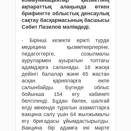
ақпараттық алаңында өткен
брифингте облыстық денсаулық
сақтау басқармасының басшысы
Сәбит Пазилов мәлімдеді.
- Бірінші кезекте ерікті түрде
медицина қызметкерлеріне,
педагогтерге, созылмалы
аурулармен ауыратын топтағы
адамдарға салынады. 18 жасқа
дейінгі балалар және 65 жастан
асқан қарияларға екпе
салынбайды. Бүгінде облыс
бойынша 154 егу кабинеті
белгіленді. Бұдан бөлек, шалғай
елді мекенде тұратын азаматтарға
вакцина салу үшін 64 жылжымалы
егу бригадасы ұйымдастырылды.
Вакцина бір адамға екі мәрте