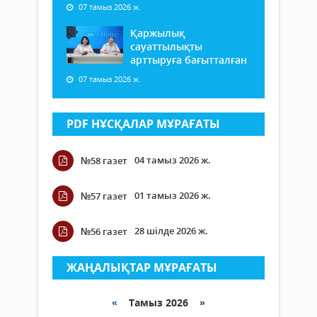
07 тамыз 2026 ж.
Қаржылық
сауаттылықты
арттыруға бағытталған
07 тамыз 2026 ж.
PDF НҰСҚАЛАР МҰРАҒАТЫ
04 тамыз 2026 ж.
№58 газет
01 тамыз 2026 ж.
№57 газет
28 шілде 2026 ж.
№56 газет
ЖАҢАЛЫҚТАР МҰРАҒАТЫ
«
Тамыз 2026 »